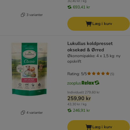
30,40 kr / kg
693,41 kr
3 varianter
Læg i kurv
Lukullus koldpresset
oksekød & Ørred
Økonomipakke: 4 x 1,5 kg: ny
opskrift
Rating: 5/5
(
5
)
Individuelt
279,60 kr
259,90 kr
43,30 kr / kg
246,91 kr
4 varianter
Læg i kurv