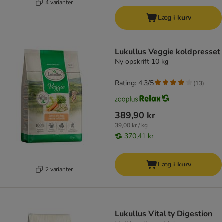
4 varianter
Læg i kurv
Lukullus Veggie koldpresset
Ny opskrift 10 kg
Rating: 4.3/5
(
13
)
389,90 kr
39,00 kr / kg
370,41 kr
Læg i kurv
2 varianter
Lukullus Vitality Digestion