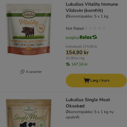
Lukullus Vitality Immune
Vildsvin (kornfrit)
Økonomipakke: 5 x 1 kg
Not Rated
Individuelt
174,50 kr
154,90 kr
31,00 kr / kg
147,16 kr
4 varianter
Læg i kurv
Lukullus Single Meat
Oksekød
Økonomipakke: 5 x 1 kg ny
opskrift