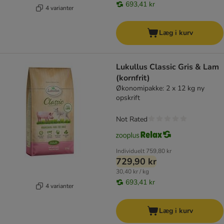
693,41 kr
4 varianter
Læg i kurv
Lukullus Classic Gris & Lam
(kornfrit)
Økonomipakke: 2 x 12 kg ny
opskrift
Not Rated
Individuelt
759,80 kr
729,90 kr
30,40 kr / kg
693,41 kr
4 varianter
Læg i kurv