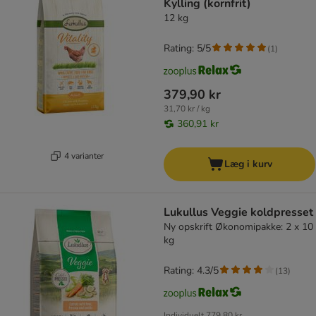
Kylling (kornfrit)
12 kg
Rating: 5/5
(
1
)
379,90 kr
31,70 kr / kg
360,91 kr
4 varianter
Læg i kurv
Lukullus Veggie koldpresset
Ny opskrift Økonomipakke: 2 x 10
kg
Rating: 4.3/5
(
13
)
Individuelt
779,80 kr