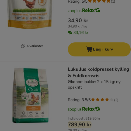
Rating: 5/5
(
1
)
34,90 kr
34,90 kr / kg
33,16 kr
4 varianter
Læg i kurv
Lukullus koldpresset kylling
& Fuldkornsris
Økonomipakke: 2 x 15 kg: ny
opskrift
Rating: 3.5/5
(
2
)
Individuelt
819,80 kr
789,90 kr
26,30 kr / kg