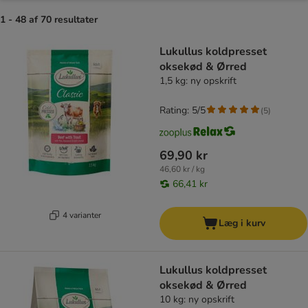
1 - 48 af 70 resultater
product items have been changed
Lukullus koldpresset
oksekød & Ørred
1,5 kg: ny opskrift
Rating: 5/5
(
5
)
69,90 kr
46,60 kr / kg
66,41 kr
4 varianter
Læg i kurv
Lukullus koldpresset
oksekød & Ørred
10 kg: ny opskrift