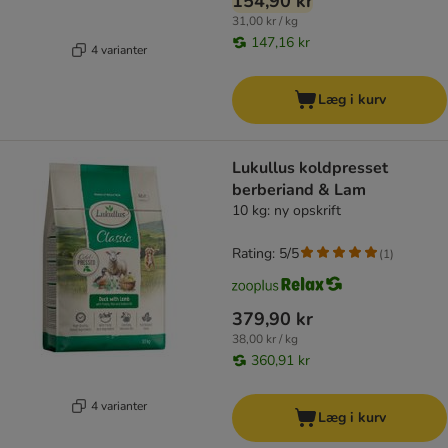
154,90 kr
31,00 kr / kg
147,16 kr
4 varianter
Læg i kurv
Lukullus koldpresset
berberiand & Lam
10 kg: ny opskrift
Rating: 5/5
(
1
)
379,90 kr
38,00 kr / kg
360,91 kr
4 varianter
Læg i kurv