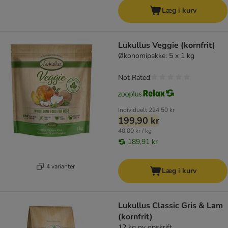
Læg i kurv
Lukullus Veggie (kornfrit)
Økonomipakke: 5 x 1 kg
Not Rated
Individuelt
224,50 kr
199,90 kr
40,00 kr / kg
189,91 kr
4 varianter
Læg i kurv
Lukullus Classic Gris & Lam
(kornfrit)
12 kg ny opskrift