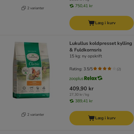
750,41 kr
2 varianter
Læg i kurv
Lukullus koldpresset kylling
& Fuldkornsris
15 kg: ny opskrift
Rating: 3.5/5
(
2
)
409,90 kr
27,30 kr / kg
389,41 kr
2 varianter
Læg i kurv