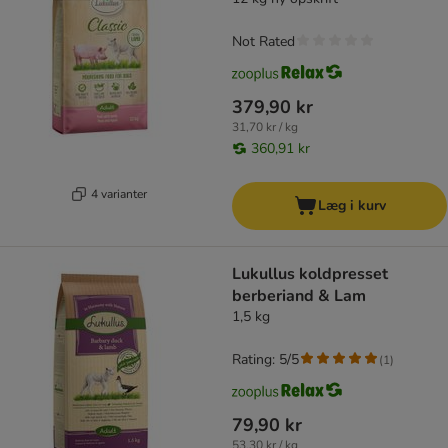
Not Rated
379,90 kr
31,70 kr / kg
360,91 kr
4 varianter
Læg i kurv
Lukullus koldpresset
berberiand & Lam
1,5 kg
Rating: 5/5
(
1
)
79,90 kr
53,30 kr / kg