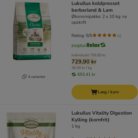
Lukullus koldpresset
berberiand & Lam
Økonomipakke: 2 x 10 kg: ny
opskrift
Rating: 5/5
(
1
)
Individuelt
759,80 kr
729,90 kr
36,50 kr / kg
693,41 kr
4 varianter
Læg i kurv
Lukullus Vitality Digestion
Kylling (kornfrit)
1 kg