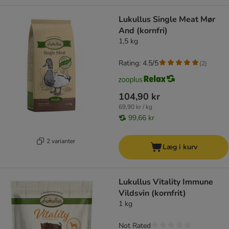
Lukullus Single Meat Mør
And (kornfri)
1,5 kg
Rating: 4.5/5
(
2
)
104,90 kr
69,90 kr / kg
99,66 kr
2 varianter
Læg i kurv
Lukullus Vitality Immune
Vildsvin (kornfrit)
1 kg
Not Rated