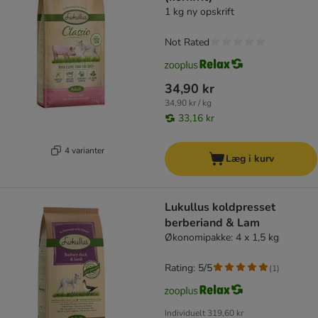
1 kg ny opskrift
Not Rated
34,90 kr
34,90 kr / kg
33,16 kr
4 varianter
Læg i kurv
Lukullus koldpresset
berberiand & Lam
Økonomipakke: 4 x 1,5 kg
Rating: 5/5
(
1
)
Individuelt
319,60 kr