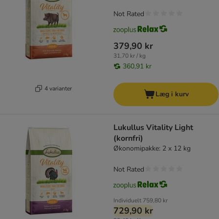
Not Rated
379,90 kr
31,70 kr / kg
360,91 kr
4 varianter
Læg i kurv
Lukullus Vitality Light
(kornfri)
Økonomipakke: 2 x 12 kg
Not Rated
Individuelt
759,80 kr
729,90 kr