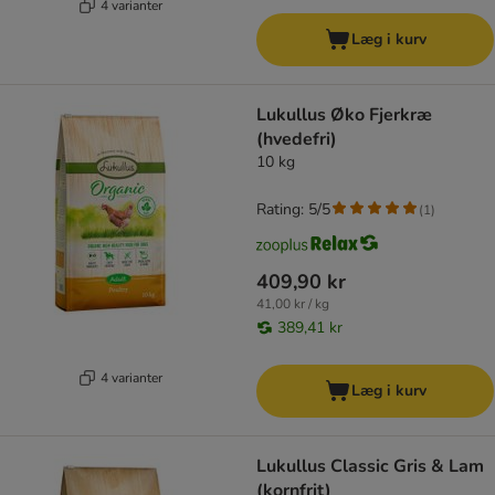
4 varianter
Læg i kurv
Lukullus Øko Fjerkræ
(hvedefri)
10 kg
Rating: 5/5
(
1
)
409,90 kr
41,00 kr / kg
389,41 kr
4 varianter
Læg i kurv
Lukullus Classic Gris & Lam
(kornfrit)