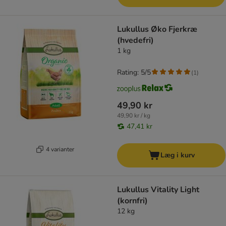
Lukullus Øko Fjerkræ
(hvedefri)
1 kg
Rating: 5/5
(
1
)
49,90 kr
49,90 kr / kg
47,41 kr
4 varianter
Læg i kurv
Lukullus Vitality Light
(kornfri)
12 kg