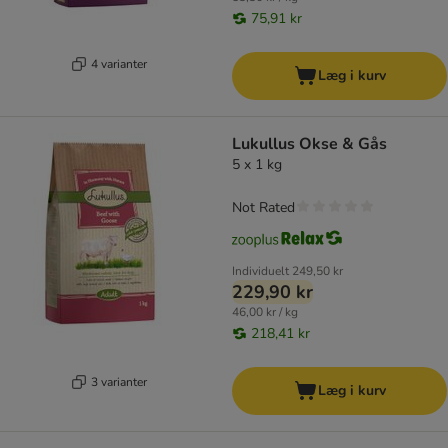
75,91 kr
4 varianter
Læg i kurv
Lukullus Okse & Gås
5 x 1 kg
Not Rated
Individuelt
249,50 kr
229,90 kr
46,00 kr / kg
218,41 kr
3 varianter
Læg i kurv