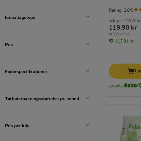
MERA
Okse & kalv
Monge
Rating: 3.8/5
(
1
)
Emballagetype
Natural Greatness
Vejl. pris
209,70 kr
Natural Trainer
119,90 kr
Nature's Variety
60,00 kr / kg
113,91 kr
Nutrivet INNE
Tunfisk
Pris
Optima nova
Pitti
Prolife
Læ
Foderspecifikationer
PURINA ONE
PURINA PRO PLAN
PURINA PRO PLAN Veterinary Diets
★ Rosie's Farm
Tørfoderpakningsstørrelse pr. enhed
Schesir
Simpsons Premium
Smølke
Pris per kilo
SPECIFIC Veterinary Diet
Taste of the Wild