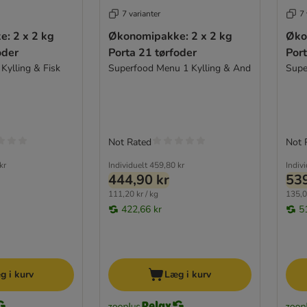
7 varianter
7 
: 2 x 2 kg
Økonomipakke: 2 x 2 kg
Øko
oder
Porta 21 tørfoder
Port
 Kylling & Fisk
Superfood Menu 1 Kylling & And
Supe
Not Rated
Not 
kr
Individuelt
459,80 kr
Indiv
444,90 kr
539
111,20 kr / kg
135,0
422,66 kr
5
g i kurv
Læg i kurv