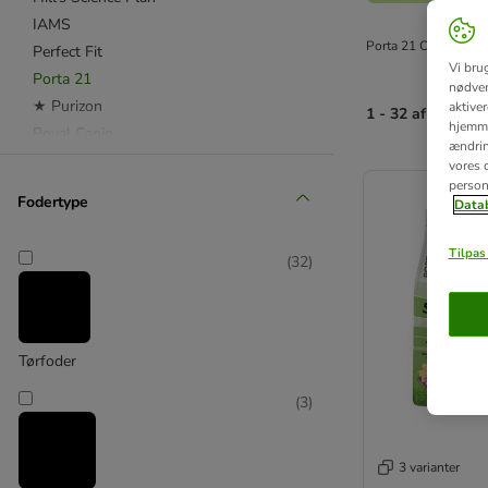
IAMS
Porta 21 Cat er et su
Perfect Fit
Vi bru
Porta 21
nødven
★ Purizon
aktive
1 - 32 af 32 resul
hjemme
Royal Canin
ændring
Royal Canin Care Nutrition
product items ha
vores d
person
Royal Canin Veterinary Diet
Fodertype
Datab
Sanabelle
★ Smilla
Tilpas 
(
32
)
Whiskas
Affinity Advance Veterinary Diet
Affinity Advance Diets
Tørfoder
Affinity Libra
(
3
)
Almo Nature
animonda
Biofood
3 varianter