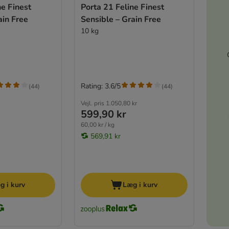
ne Finest
Porta 21 Feline Finest
ain Free
Sensible – Grain Free
10 kg
Rating: 3.6/5
(
44
)
(
44
)
Vejl. pris
1.050,80 kr
599,90 kr
60,00 kr / kg
569,91 kr
g i kurv
Læg i kurv