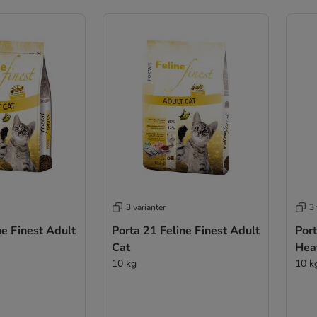
3 varianter
3 
ne Finest Adult
Porta 21 Feline Finest Adult
Port
Cat
Hea
10 kg
10 k