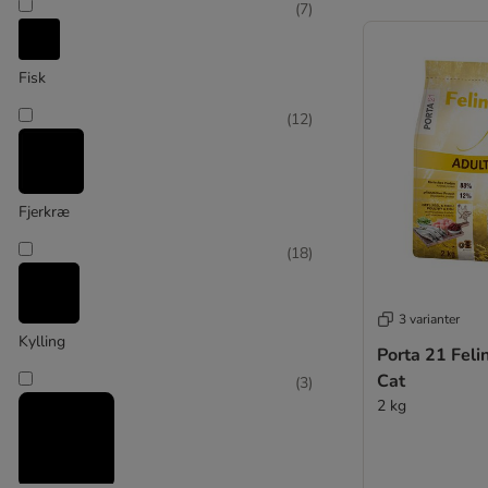
Forza 10
(
7
)
Friskies
GranataPet
Fisk
Grau
Green Petfood FairCat
(
12
)
★ Greenwoods
Happy Cat
Integra Veterinary Diet
Fjerkræ
James Wellbeloved
Josera
(
18
)
Kattovit
Kitekat
3 varianter
Leonardo
Kylling
Porta 21 Feli
Latz
Cat
(
3
)
Libra
2 kg
MAC's
Magnussons
Markus-Mühle Beutenah