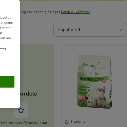
 stammer fra økologiske landbrug. Se også
Porta 21 vådfoder
.
absolut
 vi gerne
d vores
Popularitet
ge
ation om
ring
Dine fordele
3 varianter
iver zooplus Relax og spar