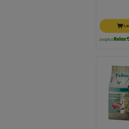
Cesar
KITTY Cat
4Vets
Pan Mięsko
Læ
Wiejska Zagroda