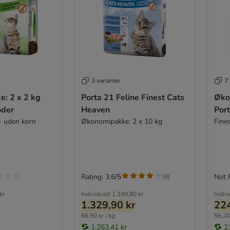
3 varianter
7 
: 2 x 2 kg
Porta 21 Feline Finest Cats
Øko
oder
Heaven
Port
- uden korn
Økonomipakke: 2 x 10 kg
Fine
Rating: 3.6/5
Not 
(
8
)
kr
Individuelt
1.349,80 kr
Indiv
1.329,90 kr
224
66,50 kr / kg
56,20 
1.263,41 kr
2