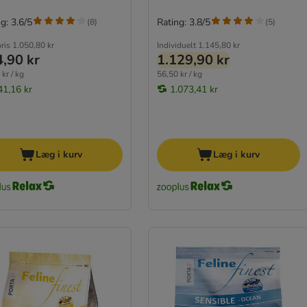
g: 3.6/5
Rating: 3.8/5
(
8
)
(
5
)
pris
1.050,80 kr
Individuelt
1.145,80 kr
,90 kr
1.129,90 kr
kr / kg
56,50 kr / kg
41,16 kr
1.073,41 kr
Læg i kurv
Læg i kurv