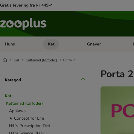
Gratis levering fra kr 449,-*
Hund
Kat
Gnaver
Åben kategori menu: Hund
Åben kategori menu: Kat
Åb
Kat
Kattemad (tørfoder)
Porta 21
Porta 2
Kategori
Kat
Kattemad (tørfoder)
Applaws
★ Concept for Life
Hill's Prescription Diet
Hill's Science Plan