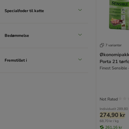
Thrive PremiumPlus
Trovet
Specialfoder til katte
Ultima
Venandi Animal
Virbac Veterinary HPM
Bedømmelse
★ Wild Freedom
WOW Cat
7 varianter
Yarrah Øko
Økonomipakke
Ziwi Peak
Fremstillet i
Porta 21 tørf
Finest Sensible 
TOP tilbud
Prøvepakker
Økonomipakker
Til killinger
Not Rated
Til senior
Individuelt
289,80 
Maine Coon & Store katteracer
274,90 kr
Kornfrie topseller
68,70 kr / kg
Lucky Lou
261,16 kr