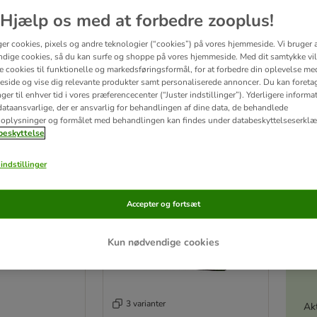
Hjælp os med at forbedre zooplus!
ndt og naturligt kattefoder i top-kvalitet. Størstedelen af de naturlige ingredienser
ger cookies, pixels og andre teknologier (“cookies”) på vores hjemmeside. Vi bruger 
dige cookies, så du kan surfe og shoppe på vores hjemmeside. Med dit samtykke vil
re cookies til funktionelle og markedsføringsformål, for at forbedre din oplevelse me
tater
side og vise dig relevante produkter samt personaliserede annoncer. Du kan foreta
er til enhver tid i vores præferencecenter (“Juster indstillinger”). Yderligere inform
ve been changed
ataansvarlige, der er ansvarlig for behandlingen af ​​dine data, de behandlede
oplysninger og formålet med behandlingen kan findes under databeskyttelseserklæ
eskyttelse
indstillinger
Accepter og fortsæt
Kun nødvendige cookies
3 varianter
Akt