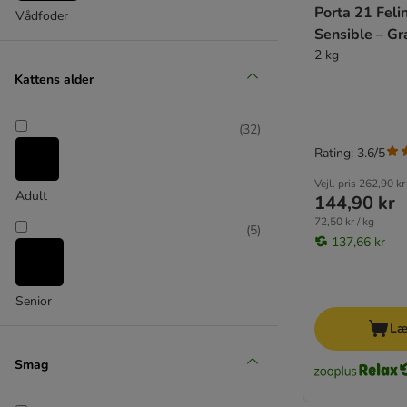
Bozita
Porta 21 Feli
Vådfoder
Brekkies
Sensible – Gr
Brit Cat
2 kg
Calibra
Kattens alder
Carnilove
PURINA Cat Chow
(
32
)
Cat´s Love
Rating: 3.6/5
★ Concept for Life Veterinary Diet
★ Cosma
Vejl. pris
262,90 kr
Adult
144,90 kr
Crave
72,50 kr / kg
Dogs'n Tiger
(
5
)
137,66 kr
Dolina Noteci
Encore
Eukanuba
Senior
Farmina N&D
Læ
★ Feringa
Smag
Fitmin
Fokker