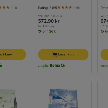
Rating: 3.8/5
Ratin
(
5
)
(
5
)
Vejl. pris
928,70 kr
Vejl. 
572,90 kr
674
57,30 kr / kg
67,50 
544,26 kr
6
g i kurv
Læg i kurv