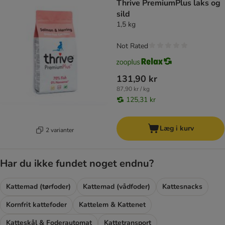
Thrive PremiumPlus laks og
sild
1,5 kg
Not Rated
131,90 kr
87,90 kr / kg
125,31 kr
Læg i kurv
2 varianter
Har du ikke fundet noget endnu?
Kattemad (tørfoder)
Kattemad (vådfoder)
Kattesnacks
Kornfrit kattefoder
Kattelem & Kattenet
Katteskål & Foderautomat
Kattetransport