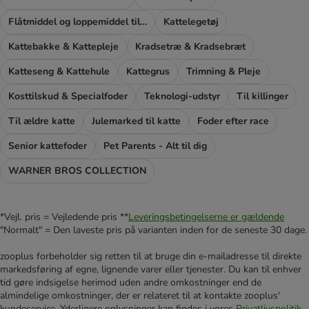
Flåtmiddel og loppemiddel til katte
Kattelegetøj
Kattebakke & Kattepleje
Kradsetræ & Kradsebræt
Katteseng & Kattehule
Kattegrus
Trimning & Pleje
Kosttilskud & Specialfoder
Teknologi-udstyr
Til killinger
Til ældre katte
Julemarked til katte
Foder efter race
Senior kattefoder
Pet Parents - Alt til dig
WARNER BROS COLLECTION
*Vejl. pris = Vejledende pris **
Leveringsbetingelserne er gældende
"Normalt" = Den laveste pris på varianten inden for de seneste 30 dage.
zooplus forbeholder sig retten til at bruge din e-mailadresse til direkte
markedsføring af egne, lignende varer eller tjenester. Du kan til enhver
tid gøre indsigelse herimod uden andre omkostninger end de
almindelige omkostninger, der er relateret til at kontakte zooplus'
kundeservice. Yderligere oplysninger kan findes i vores
Privatlivspolitik