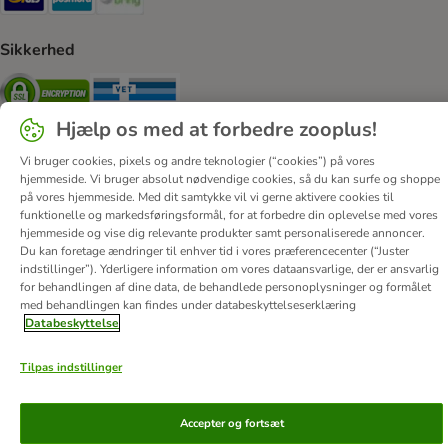
Sikkerhed
Security
Security
Hjælp os med at forbedre zooplus!
Vi bruger cookies, pixels og andre teknologier (“cookies”) på vores
hjemmeside. Vi bruger absolut nødvendige cookies, så du kan surfe og shoppe
på vores hjemmeside. Med dit samtykke vil vi gerne aktivere cookies til
Om os
Job hos zooplus
Firmaoplysninger
funktionelle og markedsføringsformål, for at forbedre din oplevelse med vores
hjemmeside og vise dig relevante produkter samt personaliserede annoncer.
Forordning om digitale tjenester
Generelle vilkår
Du kan foretage ændringer til enhver tid i vores præferencecenter (“Juster
Fortryd aftale
Betaling
Levering
Databeskyttelse
indstillinger”). Yderligere information om vores dataansvarlige, der er ansvarlig
for behandlingen af ​​dine data, de behandlede personoplysninger og formålet
Tilgængelighedserklæring
Corporate Website
med behandlingen kan findes under databeskyttelseserklæring
Databeskyttelse
© zooplus SE
2026
Tilpas indstillinger
Accepter og fortsæt