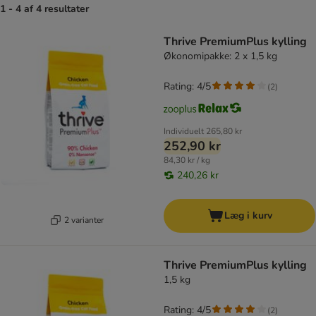
1 - 4 af 4 resultater
product items have been changed
Thrive PremiumPlus kylling
Økonomipakke: 2 x 1,5 kg
Rating: 4/5
(
2
)
Individuelt
265,80 kr
252,90 kr
84,30 kr / kg
240,26 kr
Læg i kurv
2 varianter
Thrive PremiumPlus kylling
1,5 kg
Rating: 4/5
(
2
)