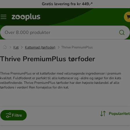
Gratis levering fra kr 449,-*
Menu
kategori
Søg
efter
produkter
Kat
Kattemad (tørfoder)
Thrive PremiumPlus
Thrive PremiumPlus tørfoder
Thrive PremiumPlus er et kattefoder med velsmagende ingredienser i premium
kvalitet. Fuldfoderet er perfekt til alle katteracer og -aldre og søger for din kats
velbefindende. Thrive PremiumPlus tørfoder har den højeste kødandel af alle
tørfodere i verden! Ren fornøjelse for din kat.
Popularitet
Filtre