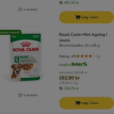
487,26 kr
3 varianter
Læg i kurv
ooplus favorit
Royal Canin Mini Ageing i
sauce
Økonomipakke: 24 x 85 g
Rating: 4/5
(
1
)
Individuelt
269,80 kr
262,90 kr
128,90 kr / kg
249,76 kr
3 varianter
Læg i kurv