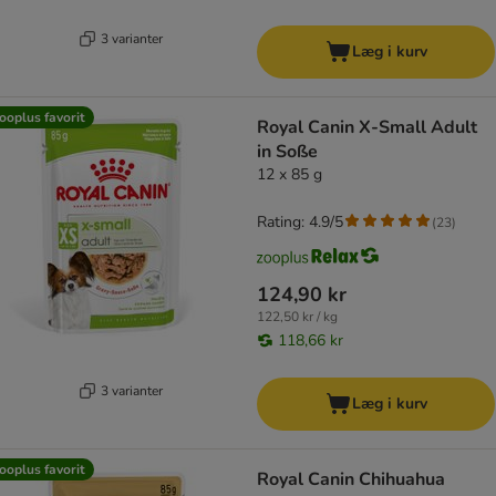
3 varianter
Læg i kurv
ooplus favorit
Royal Canin X-Small Adult
in Soße
12 x 85 g
Rating: 4.9/5
(
23
)
124,90 kr
122,50 kr / kg
118,66 kr
3 varianter
Læg i kurv
ooplus favorit
Royal Canin Chihuahua