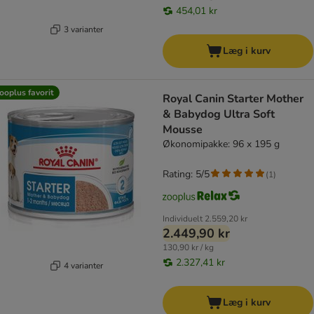
454,01 kr
3 varianter
Læg i kurv
ooplus favorit
Royal Canin Starter Mother
& Babydog Ultra Soft
Mousse
Økonomipakke: 96 x 195 g
Rating: 5/5
(
1
)
Individuelt
2.559,20 kr
2.449,90 kr
130,90 kr / kg
2.327,41 kr
4 varianter
Læg i kurv