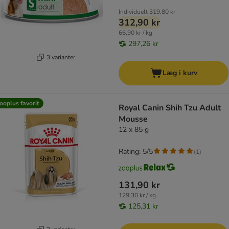
Individuelt
319,80 kr
312,90 kr
66,90 kr / kg
297,26 kr
3 varianter
Læg i kurv
ooplus favorit
Royal Canin Shih Tzu Adult
Mousse
12 x 85 g
Rating: 5/5
(
1
)
131,90 kr
129,30 kr / kg
125,31 kr