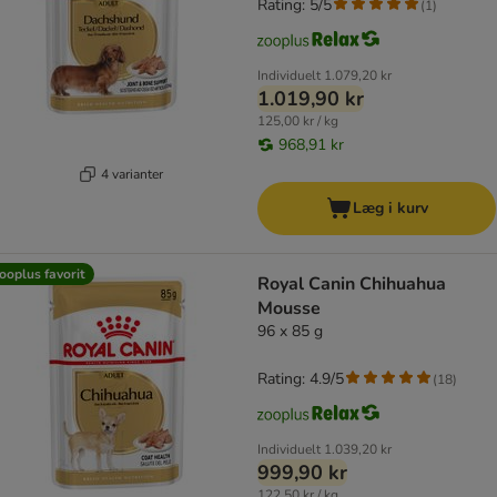
Rating: 5/5
(
1
)
Individuelt
1.079,20 kr
1.019,90 kr
125,00 kr / kg
968,91 kr
4 varianter
Læg i kurv
ooplus favorit
Royal Canin Chihuahua
Mousse
96 x 85 g
Rating: 4.9/5
(
18
)
Individuelt
1.039,20 kr
999,90 kr
122,50 kr / kg