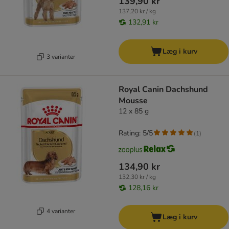
139,90 kr
137,20 kr / kg
132,91 kr
Læg i kurv
3 varianter
Royal Canin Dachshund
Mousse
12 x 85 g
Rating: 5/5
(
1
)
134,90 kr
132,30 kr / kg
128,16 kr
4 varianter
Læg i kurv