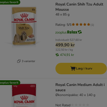
ooplus favorit
Royal Canin Shih Tzu Adult
Mousse
48 x 85 g
Rating: 5/5
(
1
)
Individuelt
527,60 kr
499,90 kr
122,50 kr / kg
474,91 kr
3 varianter
Læg i kurv
ooplus favorit
Royal Canin Medium Adult i
sauce
Økonomipakke: 40 x 140 g
Not Rated