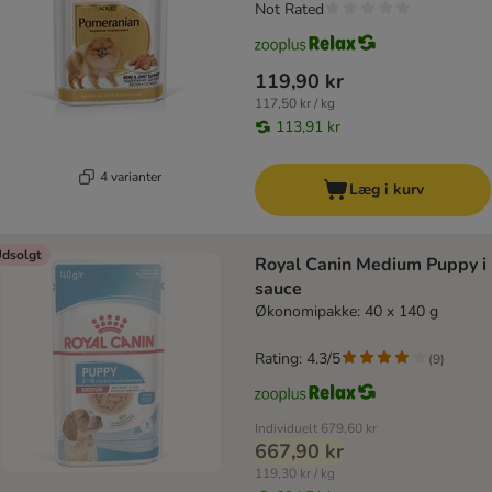
Not Rated
119,90 kr
117,50 kr / kg
113,91 kr
4 varianter
Læg i kurv
dsolgt
Royal Canin Medium Puppy i
sauce
Økonomipakke: 40 x 140 g
Rating: 4.3/5
(
9
)
Individuelt
679,60 kr
667,90 kr
119,30 kr / kg