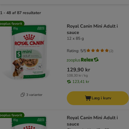
1 - 48 af 87 resultater
product items have been changed
ooplus favorit
Royal Canin Mini Adult i
sauce
12 x 85 g
Rating: 5/5
(
2
)
129,90 kr
108,30 kr / kg
123,41 kr
3 varianter
Læg i kurv
ooplus favorit
Royal Canin Mini Adult i
sauce