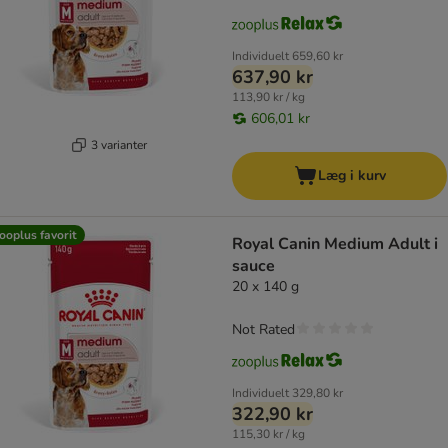
Individuelt
659,60 kr
637,90 kr
113,90 kr / kg
606,01 kr
3 varianter
Læg i kurv
ooplus favorit
Royal Canin Medium Adult i
sauce
20 x 140 g
Not Rated
Individuelt
329,80 kr
322,90 kr
115,30 kr / kg