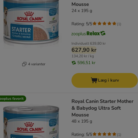
Mousse
24 x 195 g
Rating: 5/5
(
1
)
Individuelt
639,80 kr
627,90 kr
134,20 kr / kg
596,51 kr
4 varianter
Læg i kurv
ooplus favorit
Royal Canin Starter Mother
& Babydog Ultra Soft
Mousse
48 x 195 g
Rating: 5/5
(
1
)