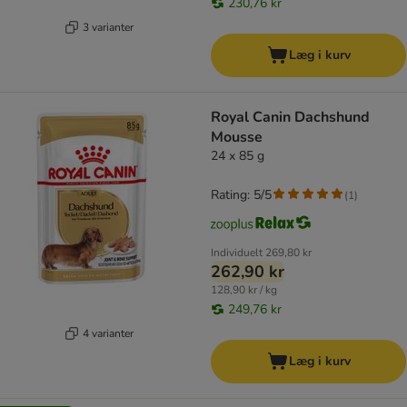
230,76 kr
3 varianter
Læg i kurv
Royal Canin Dachshund
Mousse
24 x 85 g
Rating: 5/5
(
1
)
Individuelt
269,80 kr
262,90 kr
128,90 kr / kg
249,76 kr
4 varianter
Læg i kurv