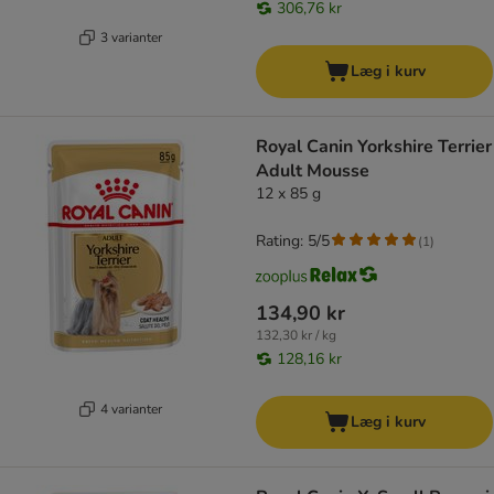
306,76 kr
3 varianter
Læg i kurv
Royal Canin Yorkshire Terrier
Adult Mousse
12 x 85 g
Rating: 5/5
(
1
)
134,90 kr
132,30 kr / kg
128,16 kr
4 varianter
Læg i kurv