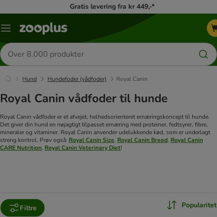
Gratis levering fra kr 449,-*
Menu
kategori
Søg
efter
produkter
Hund
Hundefoder (vådfoder)
Royal Canin
Royal Canin vådfoder til hunde
Royal Canin vådfoder er et afvejet, helhedsorienteret ernæringskoncept til hunde.
Det giver din hund en nøjagtigt tilpasset ernæring med proteiner, fedtsyrer, fibre,
mineraler og vitaminer. Royal Canin anvender udelukkende kød, som er underlagt
streng kontrol. Prøv også:
Royal Canin Size
,
Royal Canin Breed
,
Royal Canin
CARE Nutrition
,
Royal Canin Veterinary Diet
!
Popularitet
Filtre