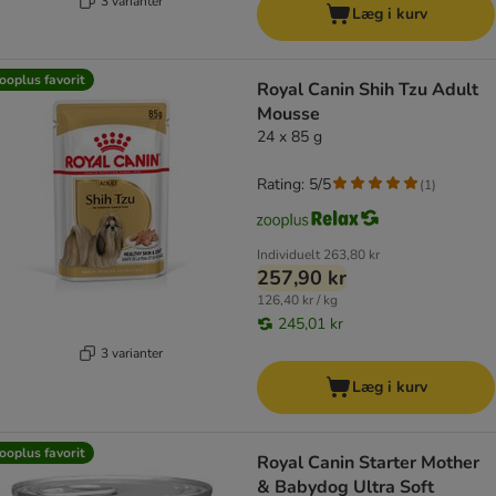
3 varianter
Læg i kurv
ooplus favorit
Royal Canin Shih Tzu Adult
Mousse
24 x 85 g
Rating: 5/5
(
1
)
Individuelt
263,80 kr
257,90 kr
126,40 kr / kg
245,01 kr
3 varianter
Læg i kurv
ooplus favorit
Royal Canin Starter Mother
& Babydog Ultra Soft