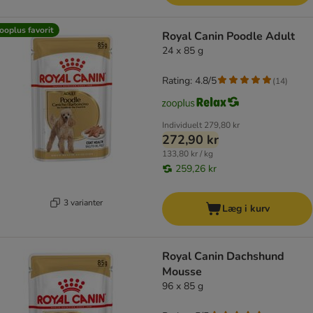
ooplus favorit
Royal Canin Poodle Adult
24 x 85 g
Rating: 4.8/5
(
14
)
Individuelt
279,80 kr
272,90 kr
133,80 kr / kg
259,26 kr
3 varianter
Læg i kurv
Royal Canin Dachshund
Mousse
96 x 85 g