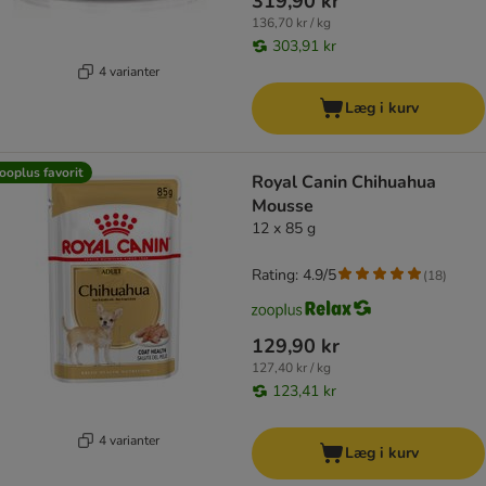
319,90 kr
136,70 kr / kg
303,91 kr
4 varianter
Læg i kurv
ooplus favorit
Royal Canin Chihuahua
Mousse
12 x 85 g
Rating: 4.9/5
(
18
)
129,90 kr
127,40 kr / kg
123,41 kr
4 varianter
Læg i kurv