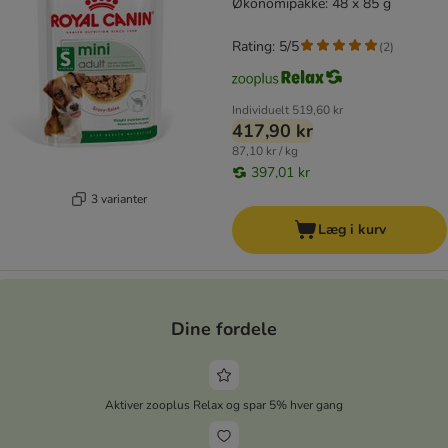
Økonomipakke: 48 x 85 g
Rating: 5/5
(
2
)
Individuelt
519,60 kr
417,90 kr
87,10 kr / kg
397,01 kr
3 varianter
Læg i kurv
Dine fordele
Aktiver zooplus Relax og spar 5% hver gang