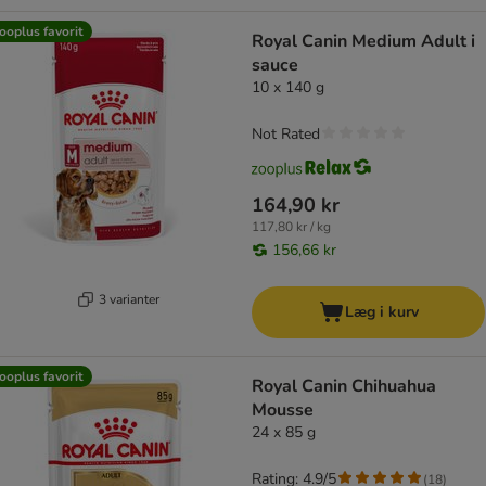
ooplus favorit
Royal Canin Medium Adult i
sauce
10 x 140 g
Not Rated
164,90 kr
117,80 kr / kg
156,66 kr
3 varianter
Læg i kurv
ooplus favorit
Royal Canin Chihuahua
Mousse
24 x 85 g
Rating: 4.9/5
(
18
)