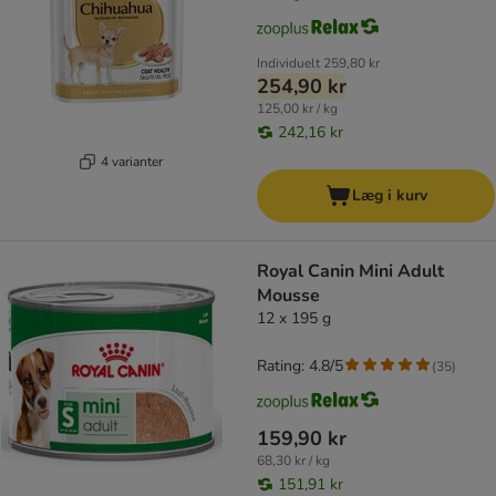
Individuelt
259,80 kr
254,90 kr
125,00 kr / kg
242,16 kr
4 varianter
Læg i kurv
Royal Canin Mini Adult
Mousse
12 x 195 g
Rating: 4.8/5
(
35
)
159,90 kr
68,30 kr / kg
151,91 kr