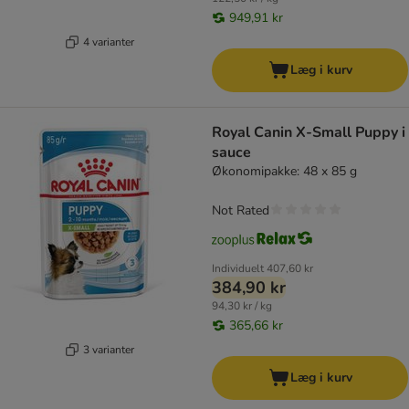
949,91 kr
4 varianter
Læg i kurv
Royal Canin X-Small Puppy i
sauce
Økonomipakke: 48 x 85 g
Not Rated
Individuelt
407,60 kr
384,90 kr
94,30 kr / kg
365,66 kr
3 varianter
Læg i kurv