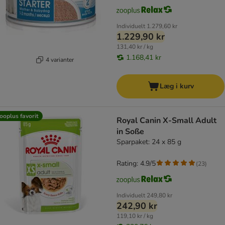
Individuelt
1.279,60 kr
1.229,90 kr
131,40 kr / kg
1.168,41 kr
4 varianter
Læg i kurv
ooplus favorit
Royal Canin X-Small Adult
in Soße
Sparpaket: 24 x 85 g
Rating: 4.9/5
(
23
)
Individuelt
249,80 kr
242,90 kr
119,10 kr / kg