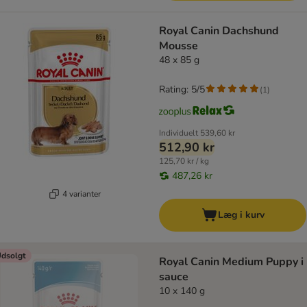
Royal Canin Dachshund
Mousse
48 x 85 g
Rating: 5/5
(
1
)
Individuelt
539,60 kr
512,90 kr
125,70 kr / kg
487,26 kr
4 varianter
Læg i kurv
dsolgt
Royal Canin Medium Puppy i
sauce
10 x 140 g