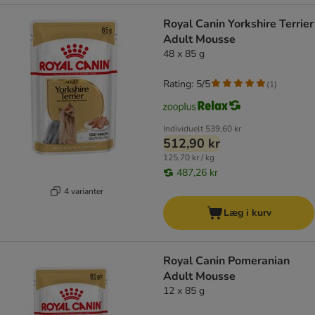
Royal Canin Yorkshire Terrier
Adult Mousse
48 x 85 g
Rating: 5/5
(
1
)
Individuelt
539,60 kr
512,90 kr
125,70 kr / kg
487,26 kr
4 varianter
Læg i kurv
Royal Canin Pomeranian
Adult Mousse
12 x 85 g