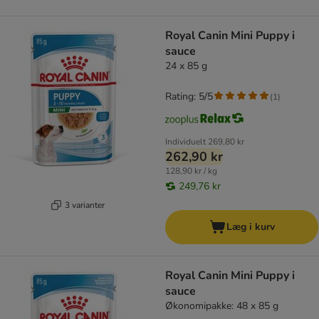
Royal Canin Mini Puppy i
sauce
24 x 85 g
Rating: 5/5
(
1
)
Individuelt
269,80 kr
262,90 kr
128,90 kr / kg
249,76 kr
3 varianter
Læg i kurv
Royal Canin Mini Puppy i
sauce
Økonomipakke: 48 x 85 g