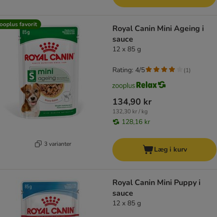
ooplus favorit
Royal Canin Mini Ageing i
sauce
12 x 85 g
Rating: 4/5
(
1
)
134,90 kr
132,30 kr / kg
128,16 kr
3 varianter
Læg i kurv
Royal Canin Mini Puppy i
sauce
12 x 85 g