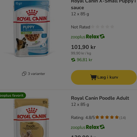
Royal Canin X-Small Puppy i
sauce
12 x 85 g
Not Rated
101,90 kr
99,90 kr / kg
96,81 kr
3 varianter
Læg i kurv
ooplus favorit
Royal Canin Poodle Adult
12 x 85 g
Rating: 4.8/5
(
14
)