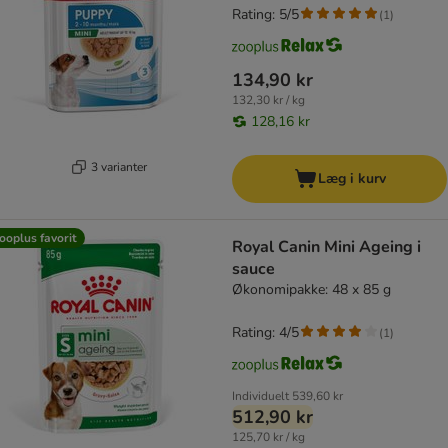
Rating: 5/5
(
1
)
134,90 kr
132,30 kr / kg
128,16 kr
3 varianter
Læg i kurv
ooplus favorit
Royal Canin Mini Ageing i
sauce
Økonomipakke: 48 x 85 g
Rating: 4/5
(
1
)
Individuelt
539,60 kr
512,90 kr
125,70 kr / kg