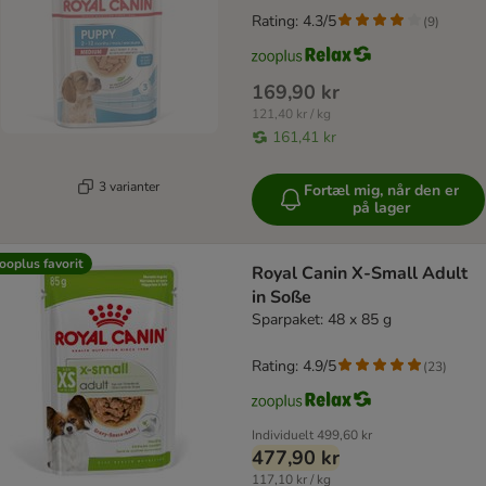
Rating: 4.3/5
(
9
)
169,90 kr
121,40 kr / kg
161,41 kr
3 varianter
Fortæl mig, når den er
på lager
ooplus favorit
Royal Canin X-Small Adult
in Soße
Sparpaket: 48 x 85 g
Rating: 4.9/5
(
23
)
Individuelt
499,60 kr
477,90 kr
117,10 kr / kg