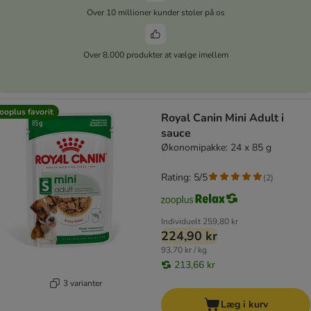
Over 10 millioner kunder stoler på os
Over 8.000 produkter at vælge imellem
ooplus favorit
Royal Canin Mini Adult i
sauce
Økonomipakke: 24 x 85 g
Rating: 5/5
(
2
)
Individuelt
259,80 kr
224,90 kr
93,70 kr / kg
213,66 kr
3 varianter
Læg i kurv