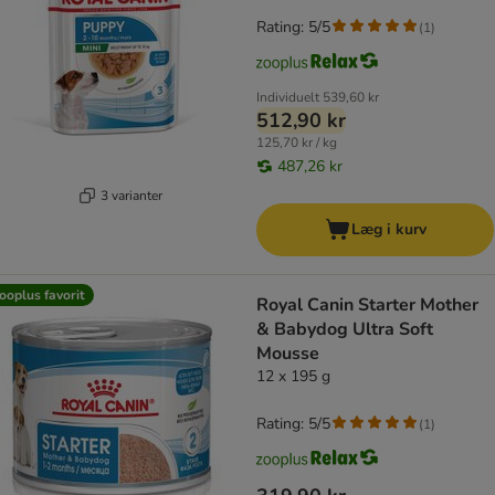
Rating: 5/5
(
1
)
Individuelt
539,60 kr
512,90 kr
125,70 kr / kg
487,26 kr
3 varianter
Læg i kurv
ooplus favorit
Royal Canin Starter Mother
& Babydog Ultra Soft
Mousse
12 x 195 g
Rating: 5/5
(
1
)