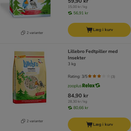
59,90 kr
15,00 kr / kg
56,91 kr
Læg i kurv
2 varianter
Lillebro Fedtpiller med
Insekter
3 kg
Rating: 3/5
(
3
)
84,90 kr
28,30 kr / kg
80,66 kr
2 varianter
Læg i kurv