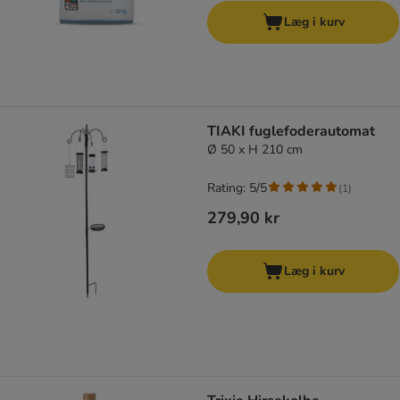
Læg i kurv
TIAKI fuglefoderautomat
Ø 50 x H 210 cm
Rating: 5/5
(
1
)
279,90 kr
Læg i kurv