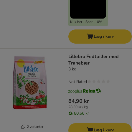
Klik her - Spar -10%
Læg i kurv
Lillebro Fedtpiller med
Tranebær
3 kg
Not Rated
84,90 kr
28,30 kr / kg
80,66 kr
2 varianter
Læg i kurv