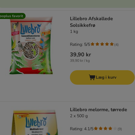
ooplus favorit
Lillebro Afskallede
Solsikkefrø
1 kg
Rating: 5/5
(
4
)
39,90 kr
39,90 kr / kg
Læg i kurv
Lillebro melorme, tørrede
2 x 500 g
Rating: 4.1/5
(
9
)