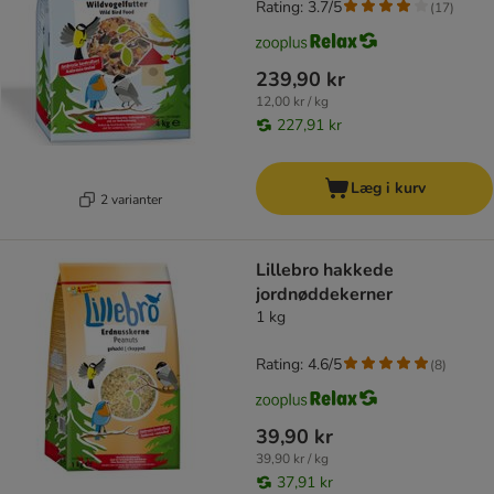
Rating: 3.7/5
(
17
)
239,90 kr
12,00 kr / kg
227,91 kr
Læg i kurv
2 varianter
Lillebro hakkede
jordnøddekerner
1 kg
Rating: 4.6/5
(
8
)
39,90 kr
39,90 kr / kg
37,91 kr