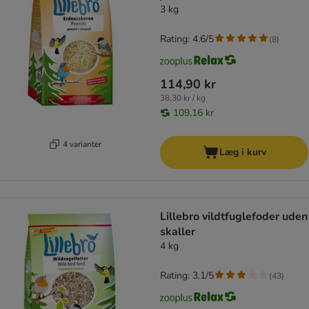
3 kg
Rating: 4.6/5
(
8
)
114,90 kr
38,30 kr / kg
109,16 kr
4 varianter
Læg i kurv
Lillebro vildtfuglefoder uden
skaller
4 kg
Rating: 3.1/5
(
43
)