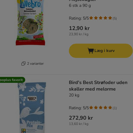
6 stk a 90 g
Rating: 5/5
(
5
)
12,90 kr
23,90 kr / kg
Læg i kurv
2 varianter
ooplus favorit
Bird's Best Strøfoder uden
skaller med melorme
20 kg
Rating: 5/5
(
1
)
272,90 kr
13,60 kr / kg