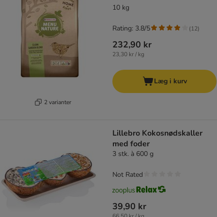
10 kg
Rating: 3.8/5
(
12
)
232,90 kr
23,30 kr / kg
Læg i kurv
2 varianter
Lillebro Kokosnødskaller
med foder
3 stk. à 600 g
Not Rated
39,90 kr
66,50 kr / kg