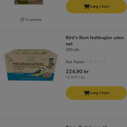
Læg i kurv
3 varianter
Bird's Best fedtkugler uden
net
200 stk.
Not Rated
224,90 kr
12,50 kr / kg
Læg i kurv