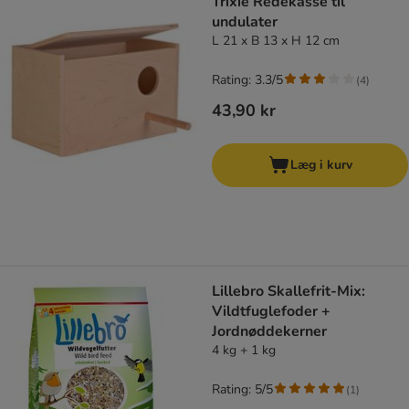
Trixie Redekasse til
undulater
L 21 x B 13 x H 12 cm
Rating: 3.3/5
(
4
)
43,90 kr
Læg i kurv
Lillebro Skallefrit-Mix:
Vildtfuglefoder +
Jordnøddekerner
4 kg + 1 kg
Rating: 5/5
(
1
)