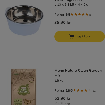
L 13 x B 11,5 x H 4,5 cm
Rating: 5/5
(
1
)
38,90 kr
Læg i kurv
Menu Nature Clean Garden
Mix
2,5 kg
Rating: 3.8/5
(
12
)
53,90 kr
21,60 kr / kg