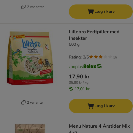
2 varianter
Læg i kurv
Lillebro Fedtpiller med
Insekter
500 g
Rating: 3/5
(
3
)
17,90 kr
35,80 kr / kg
17,01 kr
2 varianter
Læg i kurv
Menu Nature 4 Årstider Mix
4 kg