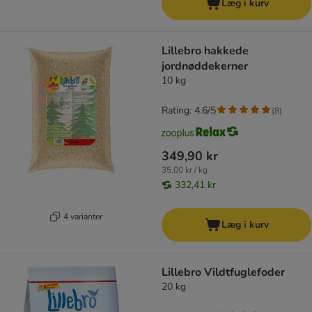
Læg i kurv
Lillebro hakkede
jordnøddekerner
10 kg
Rating: 4.6/5
(
8
)
349,90 kr
35,00 kr / kg
332,41 kr
4 varianter
Læg i kurv
Lillebro Vildtfuglefoder
20 kg