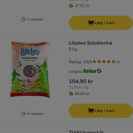
37,91 kr
2 varianter
Læg i kurv
Lillebro Solsikkefrø
5 kg
Rating: 4.5/5
(
4
)
104,90 kr
21,00 kr / kg
99,66 kr
Læg i kurv
4 varianter
TIAKI fugleskål