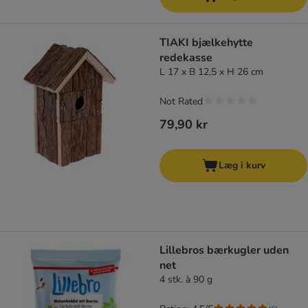
TIAKI bjælkehytte
redekasse
L 17 x B 12,5 x H 26 cm
Not Rated
79,90 kr
Læg i kurv
Lillebros bærkugler uden
net
4 stk. à 90 g