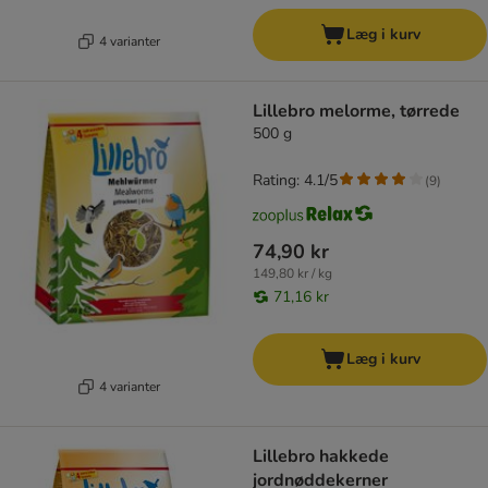
Læg i kurv
4 varianter
Lillebro melorme, tørrede
500 g
Rating: 4.1/5
(
9
)
74,90 kr
149,80 kr / kg
71,16 kr
Læg i kurv
4 varianter
Lillebro hakkede
jordnøddekerner