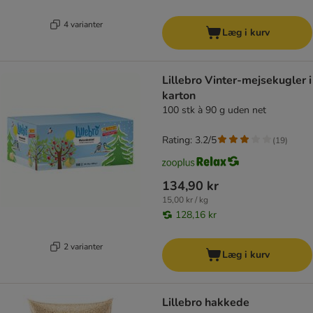
4 varianter
Læg i kurv
Lillebro Vinter-mejsekugler i
karton
100 stk à 90 g uden net
Rating: 3.2/5
(
19
)
134,90 kr
15,00 kr / kg
128,16 kr
2 varianter
Læg i kurv
Lillebro hakkede