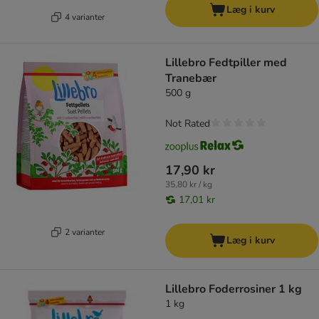
Læg i kurv
4 varianter
Lillebro Fedtpiller med
Tranebær
500 g
Not Rated
17,90 kr
35,80 kr / kg
17,01 kr
2 varianter
Læg i kurv
Lillebro Foderrosiner 1 kg
1 kg