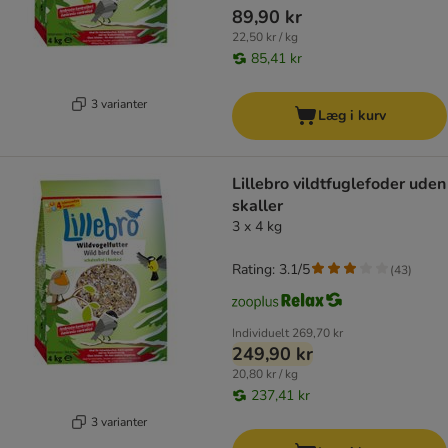
89,90 kr
22,50 kr / kg
85,41 kr
3 varianter
Læg i kurv
Lillebro vildtfuglefoder uden
skaller
3 x 4 kg
Rating: 3.1/5
(
43
)
Individuelt
269,70 kr
249,90 kr
20,80 kr / kg
237,41 kr
3 varianter