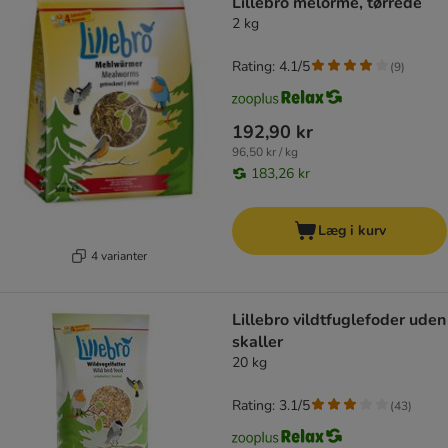
Lillebro melorme, tørrede
2 kg
Rating: 4.1/5
(
9
)
192,90 kr
96,50 kr / kg
183,26 kr
Læg i kurv
4 varianter
Lillebro vildtfuglefoder uden
skaller
20 kg
Rating: 3.1/5
(
43
)