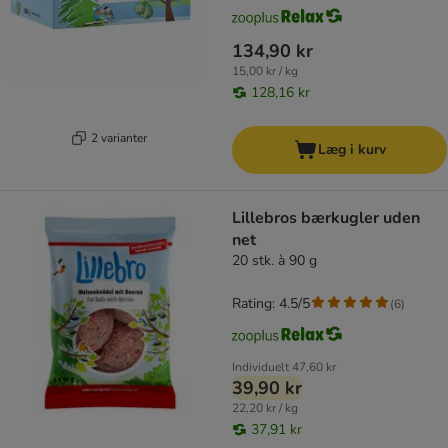
134,90 kr
15,00 kr / kg
128,16 kr
2 varianter
Læg i kurv
Lillebros bærkugler uden
net
20 stk. à 90 g
Rating: 4.5/5
(
6
)
Individuelt
47,60 kr
39,90 kr
22,20 kr / kg
37,91 kr