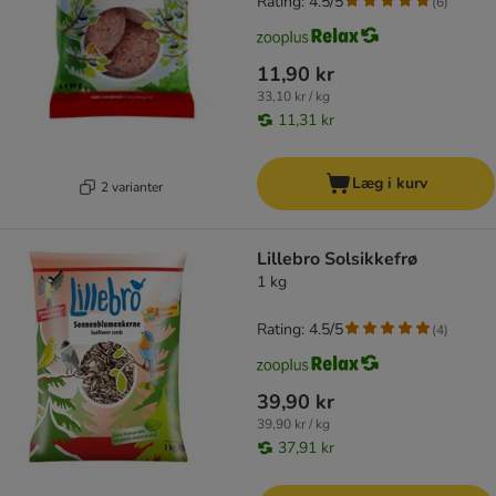
Rating: 4.5/5
(
6
)
11,90 kr
33,10 kr / kg
11,31 kr
Læg i kurv
2 varianter
Lillebro Solsikkefrø
1 kg
Rating: 4.5/5
(
4
)
39,90 kr
39,90 kr / kg
37,91 kr