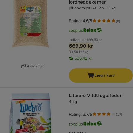
jordnøddekerner
Økonomipakke: 2 x 10 kg
Rating: 4.6/5
(
8
)
Individuelt
699,80 kr
669,90 kr
33,50 kr / kg
636,41 kr
4 varianter
Læg i kurv
Lillebro Vildtfuglefoder
4 kg
Rating: 3.7/5
(
17
)