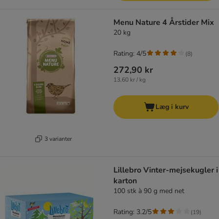
Menu Nature 4 Årstider Mix
20 kg
Rating: 4/5
(
8
)
272,90 kr
13,60 kr / kg
Læg i kurv
3 varianter
Lillebro Vinter-mejsekugler i
karton
100 stk à 90 g med net
Rating: 3.2/5
(
19
)