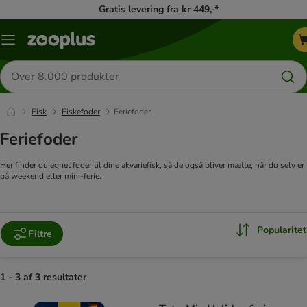
Gratis levering fra kr 449,-*
Menu
kategori
Søg
efter
produkter
Fisk
Fiskefoder
Feriefoder
Feriefoder
Her finder du egnet foder til dine akvariefisk, så de også bliver mætte, når du selv er
på weekend eller mini-ferie.
Popularitet
Filtre
1 - 3 af 3 resultater
product items have been changed