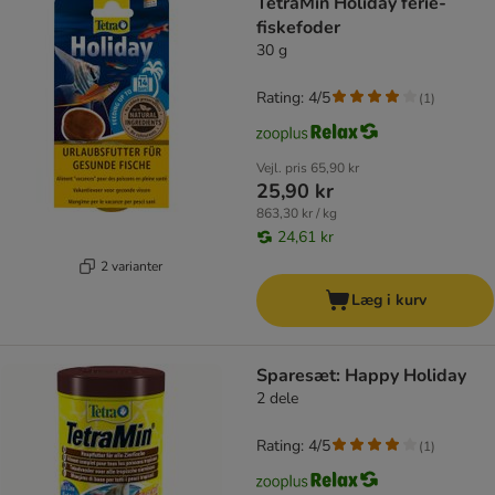
TetraMin Holiday ferie-
fiskefoder
30 g
Rating: 4/5
(
1
)
Vejl. pris
65,90 kr
25,90 kr
863,30 kr / kg
24,61 kr
2 varianter
Læg i kurv
Sparesæt: Happy Holiday
2 dele
Rating: 4/5
(
1
)