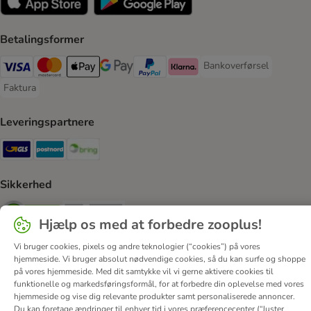
Betalingsformer
Bankoverførsel
Bankoverførsel Payment
VISA Payment Method
Mastercard Payment Method
Apply pay Payment Method
Google Pay Payment Method
paypal Payment Method
Klarna Payment Method
Faktura
Faktura Payment Method
Leveringspartnere
GLS Shipping Method
Postnord Shipping Method
Bring Shipping Method
Sikkerhed
Security
Security
Hjælp os med at forbedre zooplus!
Vi bruger cookies, pixels og andre teknologier (“cookies”) på vores
hjemmeside. Vi bruger absolut nødvendige cookies, så du kan surfe og shoppe
på vores hjemmeside. Med dit samtykke vil vi gerne aktivere cookies til
funktionelle og markedsføringsformål, for at forbedre din oplevelse med vores
hjemmeside og vise dig relevante produkter samt personaliserede annoncer.
Om os
Job hos zooplus
Firmaoplysninger
Du kan foretage ændringer til enhver tid i vores præferencecenter (“Juster