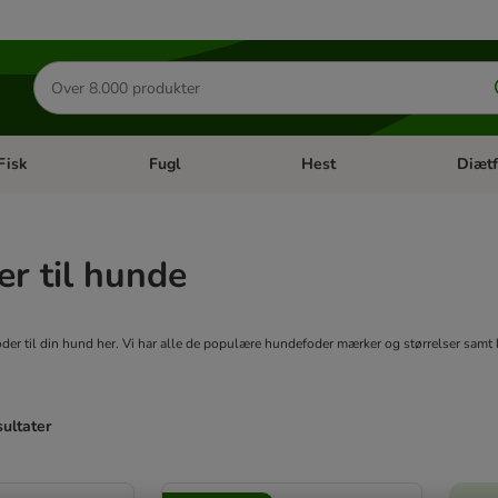
Søg
efter
produkter
Fisk
Fugl
Hest
Diætf
en kategori menu: Gnaver
Åben kategori menu: Fisk
Åben kategori menu: Fugl
Åben ka
r til hunde
oder til din hund her. Vi har alle de populære hundefoder mærker og størrelser samt 
sultater
ve been changed