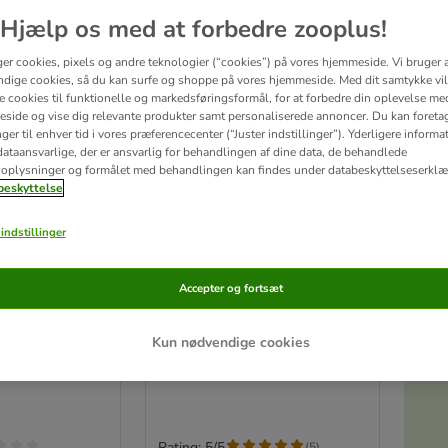
zooplus favorit
Hjælp os med at forbedre zooplus!
ger cookies, pixels og andre teknologier (“cookies”) på vores hjemmeside. Vi bruger 
dige cookies, så du kan surfe og shoppe på vores hjemmeside. Med dit samtykke vil
re cookies til funktionelle og markedsføringsformål, for at forbedre din oplevelse me
side og vise dig relevante produkter samt personaliserede annoncer. Du kan foreta
er til enhver tid i vores præferencecenter (“Juster indstillinger”). Yderligere inform
ataansvarlige, der er ansvarlig for behandlingen af ​​dine data, de behandlede
oplysninger og formålet med behandlingen kan findes under databeskyttelseserklæ
eskyttelse
indstillinger
10 varianter
Accepter og fortsæt
erness Senior
Wolf of Wilderness Adult 6
6 x 400 g
x 400 g - Single Protein
Akt
Blue River - Fisk
Kun nødvendige cookies
Rating: 5/5
(
5
)