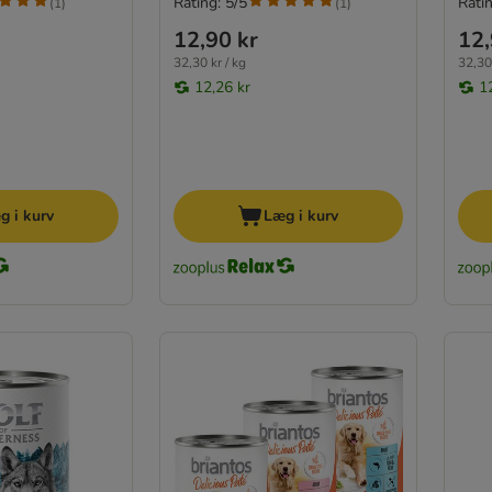
Rating: 5/5
Ratin
(
1
)
(
1
)
12,90 kr
12,
32,30 kr / kg
32,30 
12,26 kr
1
g i kurv
Læg i kurv