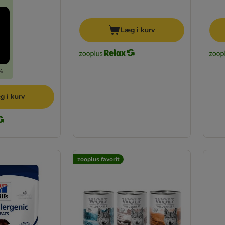
Læg i kurv
5%
g i kurv
zooplus favorit