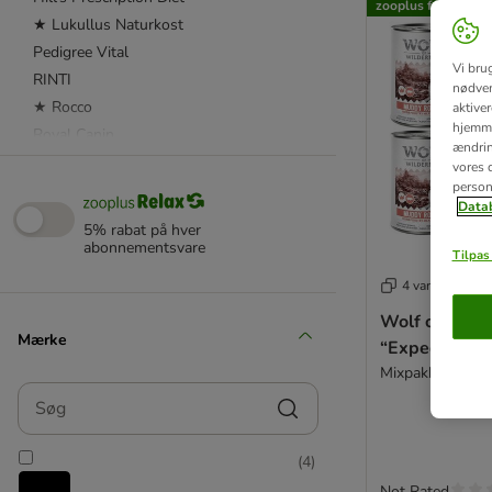
zooplus favorit
★ Lukullus Naturkost
Pedigree Vital
Vi bru
RINTI
nødven
★ Rocco
aktive
hjemme
Royal Canin
ændring
Royal Canin Veterinary Diet
vores d
person
★ Wolf of Wilderness
Datab
5% rabat på hver
❤ TOP tilbud
abonnementsvare
Tilpas 
4 varianter
Advance Veterinary Diet
Wolf of Wild
Almo Nature
Mærke
“Expedition” 
Alpha Spirit
Mixpakke
Applaws
Søg
Belcando
BF Petfood
(
4
)
Bozita
Not Rated