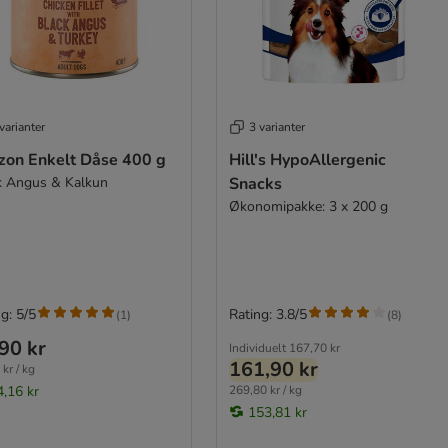
varianter
3 varianter
izon Enkelt Dåse 400 g
Hill's HypoAllergenic
k Angus & Kalkun
Snacks
Økonomipakke: 3 x 200 g
g: 5/5
Rating: 3.8/5
(
1
)
(
8
)
90 kr
Individuelt
167,70 kr
161,90 kr
kr / kg
4,16 kr
269,80 kr / kg
153,81 kr