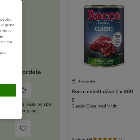
absolut
 vi gerne
d vores
ge
ation om
ring
Dine fordele
3 varianter
Rocco enkelt dåse 1 x 400
g
iver zooplus Relax og spar
Classic Okse med Vildt
5% hver gang
Rating: 5/5
(
1
)