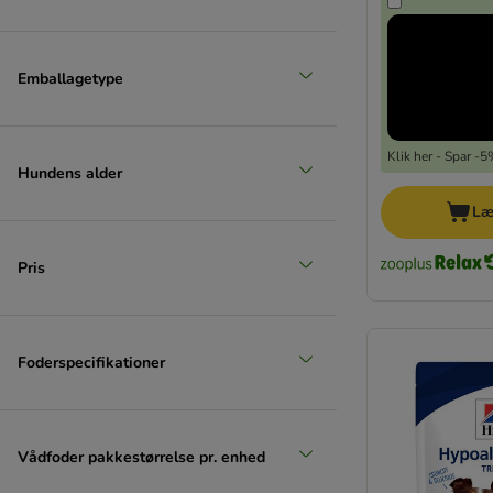
DOGGY Dog
Eukanuba
MjAMjAM
Emballagetype
Klik her - Spar -
Hundens alder
Læ
Pris
Foderspecifikationer
Vådfoder pakkestørrelse pr. enhed