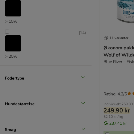
Trovet
Ultima
Wiejska Zagroda
> 15%
WOW
Yarrah Øko
(
14
)
11 varianter
Ziwi Peak
Økonomipakke
★ zooplus bio
Wolf of Wild
4vets
> 25%
Blue River - Fisk
(
6
)
❶ Enkeltdåser & prøvepakker
Fodertype
Økonomipakker
Hvalpefoder
> 35%
Seniorfoder
Rating: 4.2/5
Glutenfrit
Hundestørrelse
Individuelt
259,80 
Kornfrit
249,90 kr
Monoprotein
52,10 kr / kg
Økologisk
237,41 kr
Smag
Bosch