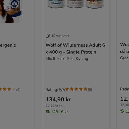
10 varianter
Wol
lergenic
Wolf of Wilderness Adult 6
dås
x 400 g - Single Protein
Gree
Mix II: Fisk, Gris, Kylling
Ratin
Rating: 5/5
(
8
)
(
5
)
12,
134,90 kr
32,30 
56,20 kr / kg
1
128,16 kr