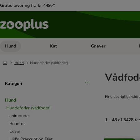
Gratis levering fra kr 449,-*
Hund
Kat
Gnaver
Åben kategori menu: Hund
Åben kategori menu: Kat
Åb
Hund
Hundefoder (vådfoder)
Vådfode
Kategori
Find det rigtige vådf
Hund
Hundefoder (vådfoder)
animonda
1 - 48 af 3428 re
Briantos
Cesar
product items ha
Hill's Prescription Diet