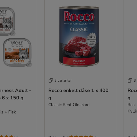
3 varianter
3 
rness Adult -
Rocco enkelt dåse 1 x 400
Rocc
n 6 x 150 g
g
g
Classic Rent Oksekød
Real
Kylli
is + Fisk