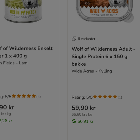
6 varianter
f of Wilderness Enkelt
Wolf of Wilderness Adult -
er 1 x 400 g
Single Protein 6 x 150 g
n Fields - Lam
bakke
Wide Acres - Kylling
g: 5/5
(
4
)
Rating: 5/5
(
1
)
90 kr
59,90 kr
kr / kg
66,60 kr / kg
2,26 kr
56,91 kr