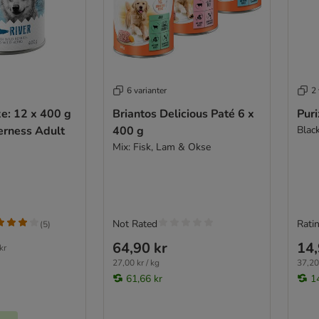
6 varianter
2 
: 12 x 400 g
Briantos Delicious Paté 6 x
Pur
erness Adult
400 g
Blac
Mix: Fisk, Lam & Okse
Not Rated
Ratin
(
5
)
64,90 kr
14,
kr
27,00 kr / kg
37,20 
61,66 kr
1