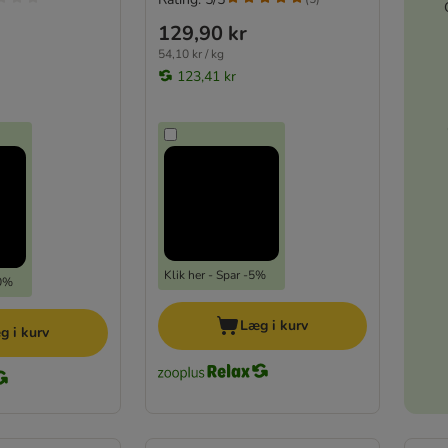
129,90 kr
54,10 kr / kg
123,41 kr
Klik her - Spar -5%
30%
Læg i kurv
g i kurv