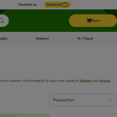
Kontakt os
Genbestil
Kurv
oder
Mærker
% Tilbud
tegori menu: Hest
Åben kategori menu: Diætfoder
Åben kategori menu: Mærk
kornfri varianter. God fornøjelse! Se også vores udvalg af
Tørfoder
eller
Snacks
.
Popularitet