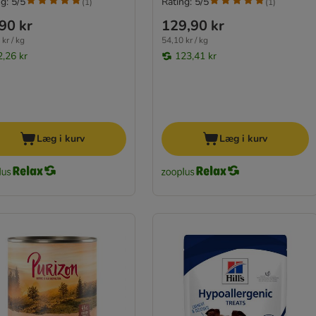
g: 5/5
Rating: 5/5
(
1
)
(
1
)
90 kr
129,90 kr
kr / kg
54,10 kr / kg
2,26 kr
123,41 kr
Læg i kurv
Læg i kurv