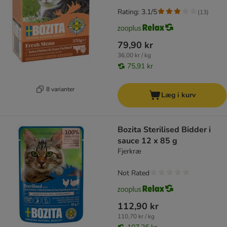
Rating: 3.1/5
(
13
)
79,90 kr
36,00 kr / kg
75,91 kr
8 varianter
Læg i kurv
Bozita Sterilised Bidder i
sauce 12 x 85 g
Fjerkræ
Not Rated
112,90 kr
110,70 kr / kg