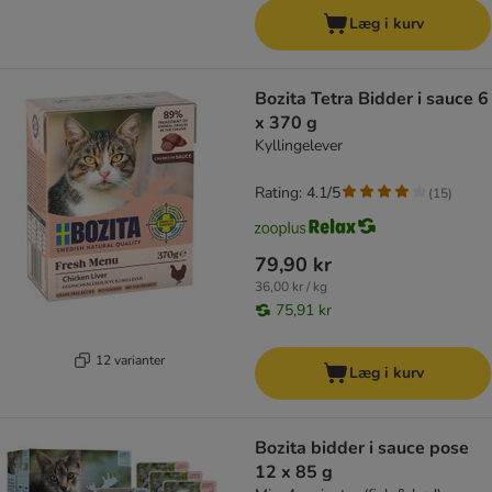
Læg i kurv
Bozita Tetra Bidder i sauce 6
x 370 g
Kyllingelever
Rating: 4.1/5
(
15
)
79,90 kr
36,00 kr / kg
75,91 kr
12 varianter
Læg i kurv
Bozita bidder i sauce pose
12 x 85 g