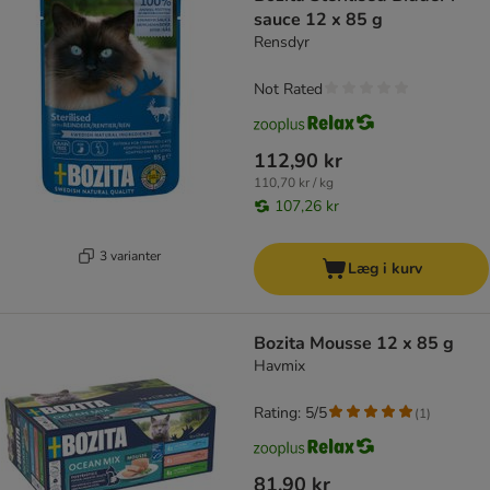
sauce 12 x 85 g
Rensdyr
Not Rated
112,90 kr
110,70 kr / kg
107,26 kr
3 varianter
Læg i kurv
Bozita Mousse 12 x 85 g
Havmix
Rating: 5/5
(
1
)
81,90 kr