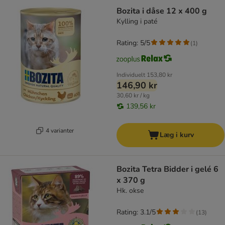
Bozita i dåse 12 x 400 g
Kylling i paté
Rating: 5/5
(
1
)
Individuelt
153,80 kr
146,90 kr
30,60 kr / kg
139,56 kr
4 varianter
Læg i kurv
Bozita Tetra Bidder i gelé 6
x 370 g
Hk. okse
Rating: 3.1/5
(
13
)