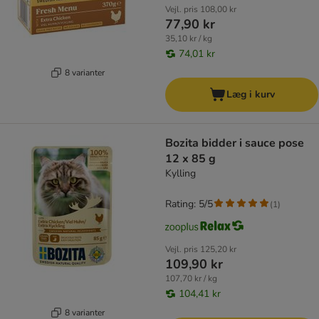
Vejl. pris
108,00 kr
77,90 kr
35,10 kr / kg
74,01 kr
8 varianter
Læg i kurv
Bozita bidder i sauce pose
12 x 85 g
Kylling
Rating: 5/5
(
1
)
Vejl. pris
125,20 kr
109,90 kr
107,70 kr / kg
104,41 kr
8 varianter