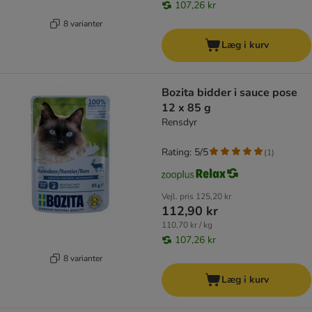
107,26 kr
8 varianter
Læg i kurv
Bozita bidder i sauce pose
12 x 85 g
Rensdyr
Rating: 5/5
(
1
)
Vejl. pris
125,20 kr
112,90 kr
110,70 kr / kg
107,26 kr
8 varianter
Læg i kurv