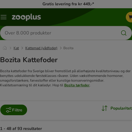
Gratis levering fra kr 449,-*
Menu
kategori
Søg
efter
produkter
Kat
Kattemad (vådfoder)
Bozita
Bozita Kattefoder
Bozita kattefoder fra Sverige bliver fremstillet på allerhøjeste kvalitetsniveau og der
benyttes udelukkende førsteklasses råvarer. Uden vækstfremmende hormoner,
smagsforstærkere, farvestoffer eller kunstige konserveringsmidler.
Kvalitetsernæring til dit kæledyr. Hop til
Bozita tørfoder
.
Popularitet
Filtre
1 - 48 af 93 resultater