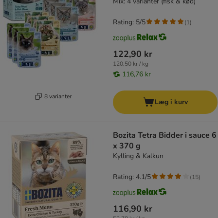
Mix: 4 varianter (fisk & kød)
Rating: 5/5
(
1
)
122,90 kr
120,50 kr / kg
116,76 kr
8 varianter
Læg i kurv
Bozita Tetra Bidder i sauce 6
x 370 g
Kylling & Kalkun
Rating: 4.1/5
(
15
)
116,90 kr