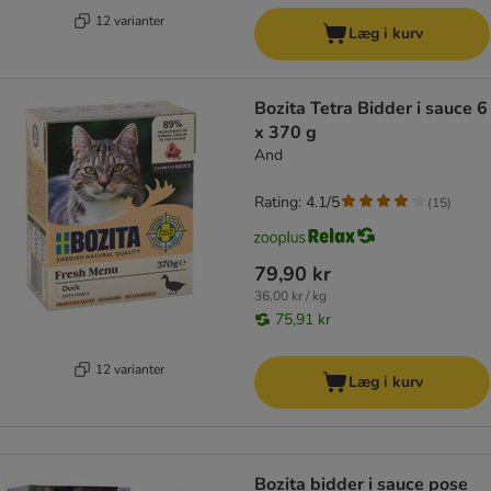
12 varianter
Læg i kurv
Bozita Tetra Bidder i sauce 6
x 370 g
And
Rating: 4.1/5
(
15
)
79,90 kr
36,00 kr / kg
75,91 kr
12 varianter
Læg i kurv
Bozita bidder i sauce pose