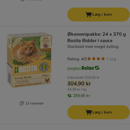
Læg i kurv
Økonomipakke: 24 x 370 g
Bozita Bidder i sauce
Sterilized med meget kylling
Rating: 4/5
(
11
)
Individuelt
319,60 kr
304,90 kr
34,30 kr / kg
289,66 kr
13 varianter
Læg i kurv