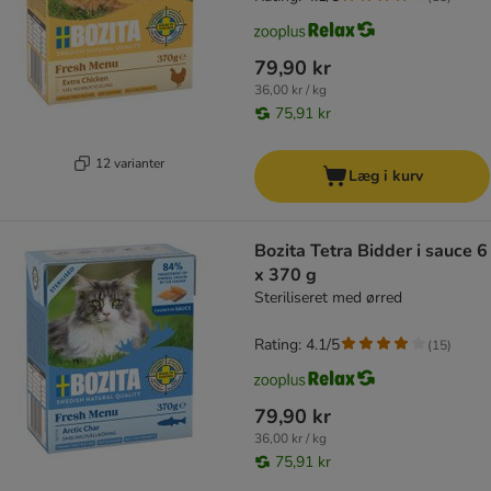
79,90 kr
36,00 kr / kg
75,91 kr
12 varianter
Læg i kurv
Bozita Tetra Bidder i sauce 6
x 370 g
Steriliseret med ørred
Rating: 4.1/5
(
15
)
79,90 kr
36,00 kr / kg
75,91 kr