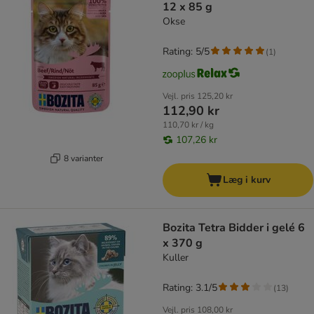
12 x 85 g
Okse
Rating: 5/5
(
1
)
Vejl. pris
125,20 kr
112,90 kr
110,70 kr / kg
107,26 kr
8 varianter
Læg i kurv
Bozita Tetra Bidder i gelé 6
x 370 g
Kuller
Rating: 3.1/5
(
13
)
Vejl. pris
108,00 kr