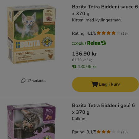
Bozita Tetra Bidder i sauce 6
x 370 g
Kitten: med kyllingesmag
Rating: 4.1/5
(
15
)
136,90 kr
61,70 kr / kg
130,06 kr
12 varianter
Læg i kurv
Bozita Tetra Bidder i gelé 6
x 370 g
Kalkun
Rating: 3.1/5
(
13
)