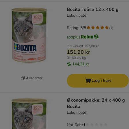
Bozita i dåse 12 x 400 g
Laks i paté
Rating: 5/5
(
1
)
Individuelt
157,80 kr
151,90 kr
31,60 kr / kg
144,31 kr
4 varianter
Læg i kurv
Økonomipakke: 24 x 400 g
Bozita
Laks i paté
Not Rated