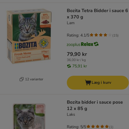
Bozita Tetra Bidder i sauce 6
x 370 g
Lam
Rating: 4.1/5
(
15
)
79,90 kr
36,00 kr / kg
75,91 kr
12 varianter
Læg i kurv
Bozita bidder i sauce pose
12 x 85 g
Laks
Rating: 5/5
(
1
)