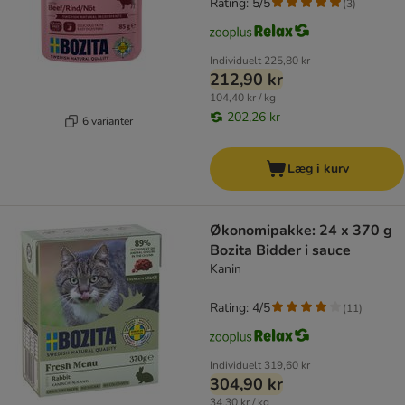
Rating: 5/5
(
3
)
Individuelt
225,80 kr
212,90 kr
104,40 kr / kg
202,26 kr
6 varianter
Læg i kurv
Økonomipakke: 24 x 370 g
Bozita Bidder i sauce
Kanin
Rating: 4/5
(
11
)
Individuelt
319,60 kr
304,90 kr
34,30 kr / kg