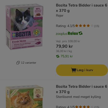
Bozita Tetra Bidder i sauce 6
x 370 g
Rejer
Rating: 4.1/5
(
15
)
Vejl. pris
108,00 kr
79,90 kr
36,00 kr / kg
75,91 kr
12 varianter
Læg i kurv
Bozita Tetra Bidder i sauce 6
x 370 g
Steriliseret med meget kylling
Rating: 4.1/5
(
15
)