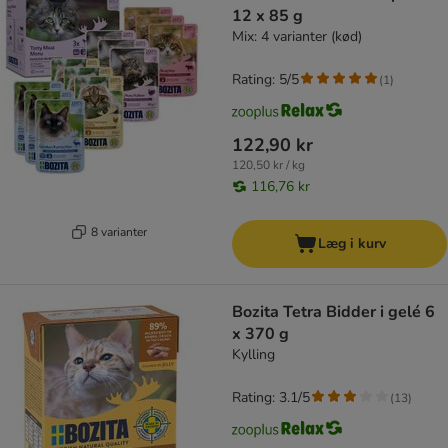
12 x 85 g
Mix: 4 varianter (kød)
Rating: 5/5
(
1
)
122,90 kr
120,50 kr / kg
116,76 kr
8 varianter
Læg i kurv
Bozita Tetra Bidder i gelé 6
x 370 g
Kylling
Rating: 3.1/5
(
13
)