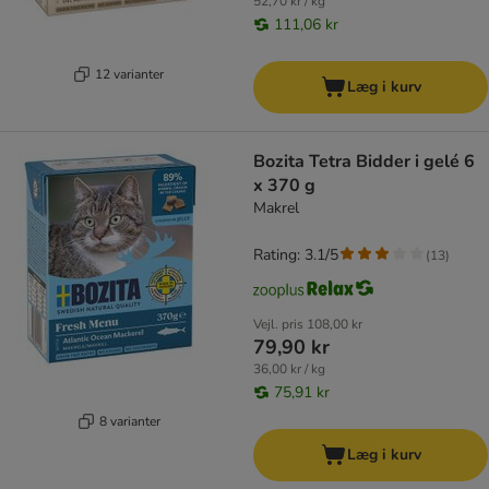
52,70 kr / kg
111,06 kr
12 varianter
Læg i kurv
Bozita Tetra Bidder i gelé 6
x 370 g
Makrel
Rating: 3.1/5
(
13
)
Vejl. pris
108,00 kr
79,90 kr
36,00 kr / kg
75,91 kr
8 varianter
Læg i kurv