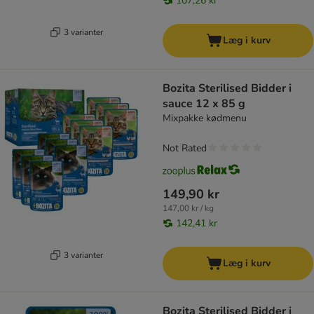
107,26 kr
3 varianter
Læg i kurv
Bozita Sterilised Bidder i
sauce 12 x 85 g
Mixpakke kødmenu
Not Rated
149,90 kr
147,00 kr / kg
142,41 kr
3 varianter
Læg i kurv
Bozita Sterilised Bidder i