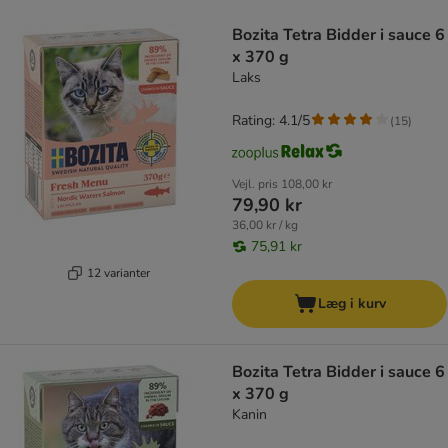
product items have been changed
Bozita Tetra Bidder i sauce 6
x 370 g
Laks
Rating: 4.1/5
(
15
)
Vejl. pris
108,00 kr
79,90 kr
36,00 kr / kg
75,91 kr
12 varianter
Læg i kurv
Bozita Tetra Bidder i sauce 6
x 370 g
Kanin