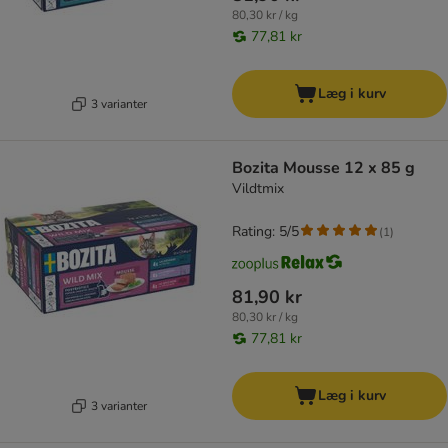
80,30 kr / kg
77,81 kr
Læg i kurv
3 varianter
Bozita Mousse 12 x 85 g
Vildtmix
Rating: 5/5
(
1
)
81,90 kr
80,30 kr / kg
77,81 kr
Læg i kurv
3 varianter