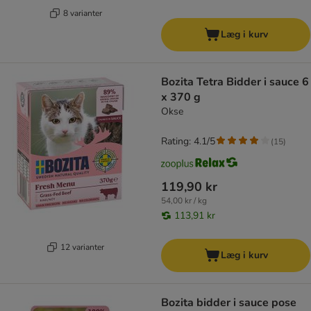
8 varianter
Læg i kurv
Bozita Tetra Bidder i sauce 6
x 370 g
Okse
Rating: 4.1/5
(
15
)
119,90 kr
54,00 kr / kg
113,91 kr
12 varianter
Læg i kurv
Bozita bidder i sauce pose