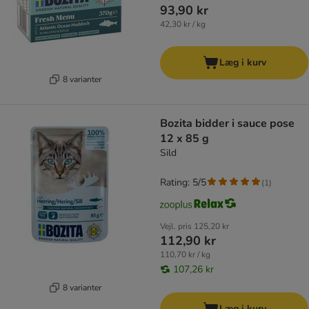
93,90 kr
42,30 kr / kg
Læg i kurv
8 varianter
Bozita bidder i sauce pose
12 x 85 g
Sild
Rating: 5/5
(
1
)
Vejl. pris
125,20 kr
112,90 kr
110,70 kr / kg
107,26 kr
8 varianter
Læg i kurv