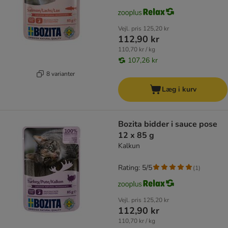
Vejl. pris
125,20 kr
112,90 kr
110,70 kr / kg
107,26 kr
8 varianter
Læg i kurv
Bozita bidder i sauce pose
12 x 85 g
Kalkun
Rating: 5/5
(
1
)
Vejl. pris
125,20 kr
112,90 kr
110,70 kr / kg