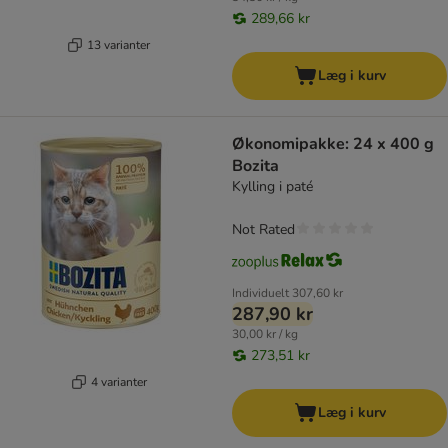
289,66 kr
13 varianter
Læg i kurv
Økonomipakke: 24 x 400 g
Bozita
Kylling i paté
Not Rated
Individuelt
307,60 kr
287,90 kr
30,00 kr / kg
273,51 kr
4 varianter
Læg i kurv