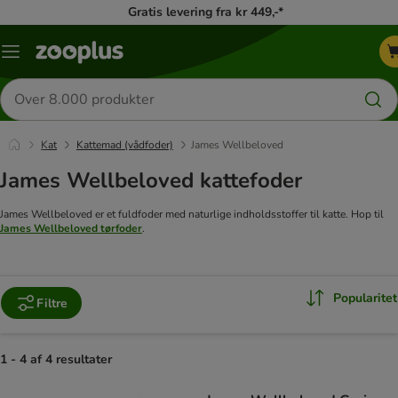
Gratis levering fra kr 449,-*
Menu
kategori
Søg
efter
produkter
Kat
Kattemad (vådfoder)
James Wellbeloved
James Wellbeloved kattefoder
James Wellbeloved er et fuldfoder med naturlige indholdsstoffer til katte. Hop til
James Wellbeloved tørfoder
.
Popularitet
Filtre
1 - 4 af 4 resultater
product items have been changed