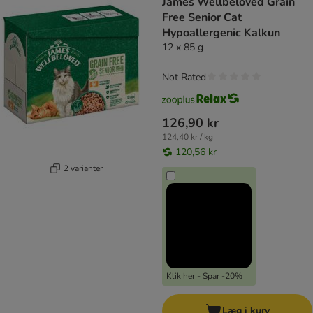
James Wellbeloved Grain
Free Senior Cat
Hypoallergenic Kalkun
12 x 85 g
Not Rated
126,90 kr
124,40 kr / kg
120,56 kr
2 varianter
Klik her - Spar -20%
Læg i kurv