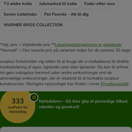
Til ældre katte
Julemarked til katte
Foder efter race
Senior kattefoder
Pet Parents - Alt til dig
WARNER BROS COLLECTION
*Vejl. pris = Vejledende pris **
Leveringsbetingelserne er gældende
"Normalt" = Den laveste pris på varianten inden for de seneste 30 dage.
zooplus forbeholder sig retten til at bruge din e-mailadresse til direkte
markedsføring af egne, lignende varer eller tjenester. Du kan til enhver
tid gøre indsigelse herimod uden andre omkostninger end de
almindelige omkostninger, der er relateret til at kontakte zooplus'
kundeservice. Yderligere oplysninger kan findes i vores
Privatlivspolitik
333
Nyhedsbrev – Gå ikke glip af personlige tilbud,
rabatter og gavekort!
zooPoint for
tilmelding