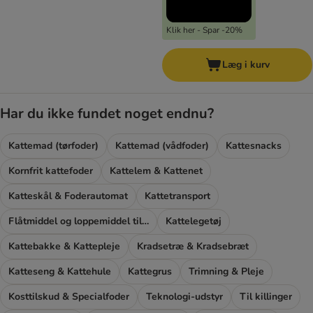
Klik her - Spar -20%
Læg i kurv
Har du ikke fundet noget endnu?
Kattemad (tørfoder)
Kattemad (vådfoder)
Kattesnacks
Kornfrit kattefoder
Kattelem & Kattenet
Katteskål & Foderautomat
Kattetransport
Flåtmiddel og loppemiddel til katte
Kattelegetøj
Kattebakke & Kattepleje
Kradsetræ & Kradsebræt
Katteseng & Kattehule
Kattegrus
Trimning & Pleje
Kosttilskud & Specialfoder
Teknologi-udstyr
Til killinger