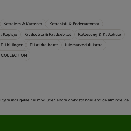
Kattelem & Kattenet
Katteskål & Foderautomat
attepleje
Kradsetræ & Kradsebræt
Katteseng & Kattehule
Til killinger
Til ældre katte
Julemarked til katte
 COLLECTION
r tid gøre indsigelse herimod uden andre omkostninger end de almindelige