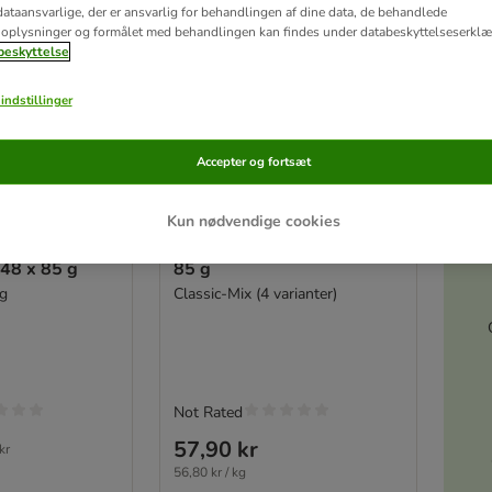
ataansvarlige, der er ansvarlig for behandlingen af ​​dine data, de behandlede
oplysninger og formålet med behandlingen kan findes under databeskyttelseserklæ
eskyttelse
indstillinger
Accepter og fortsæt
Akt
Kun nødvendige cookies
e PrimaCat
PrimaCat Classic i gelé 12 x
 48 x 85 g
85 g
ng
Classic-Mix (4 varianter)
Not Rated
57,90 kr
kr
56,80 kr / kg