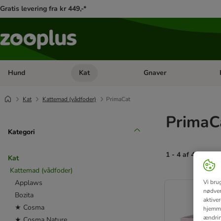
Gratis levering fra kr 449,-*
Hund
Kat
Gnaver
Åben kategori menu: Hund
Åben kategori menu: Kat
Åb
Kat
Kattemad (vådfoder)
PrimaCat
PrimaC
Kategori
1 - 4 af 4 resulta
Kat
Kattemad (vådfoder)
product items ha
Applaws
Vi bru
nødven
Bozita
aktive
★ Cosma
hjemme
ændring
★ Cosma Nature