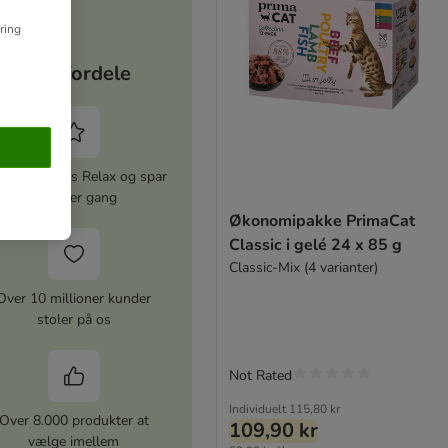
ring
Dine fordele
iver zooplus Relax og spar
5% hver gang
Økonomipakke PrimaCat
Classic i gelé 24 x 85 g
Classic-Mix (4 varianter)
Over 10 millioner kunder
stoler på os
Not Rated
Individuelt
115,80 kr
Over 8.000 produkter at
109,90 kr
vælge imellem