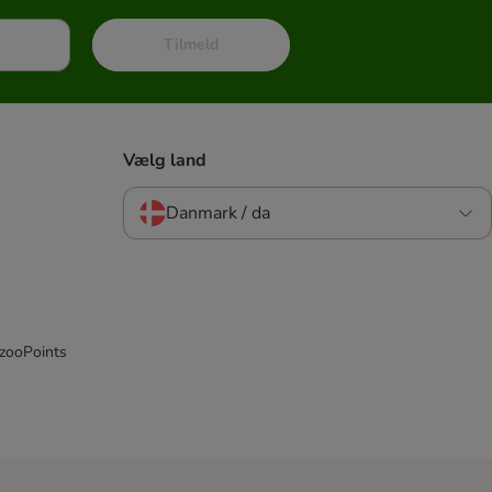
Tilmeld
Vælg land
Danmark / da
 zooPoints