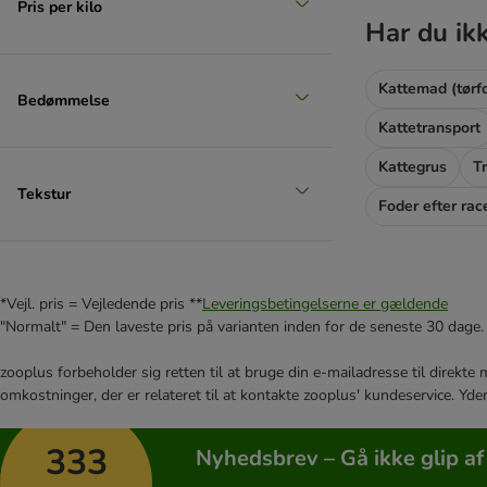
Lucky Lou
Pris per kilo
Har du ik
MAC's
Sanabelle
MERA
Kattemad (tørf
Bedømmelse
Miamor
Kattetransport
MjAMjAM
Kattegrus
T
My Star
Tekstur
Natural Trainer
Foder efter rac
Nature's Variety
Nutrivet
Perfect Fit
*Vejl. pris = Vejledende pris **
Leveringsbetingelserne er gældende
Porta 21
"Normalt" = Den laveste pris på varianten inden for de seneste 30 dage.
Pure Nature
PURINA ONE
zooplus forbeholder sig retten til at bruge din e-mailadresse til direkt
PURINA PRO PLAN
omkostninger, der er relateret til at kontakte zooplus' kundeservice. Yde
PURINA PRO PLAN Veterinary Diets
★ Purizon
333
Nyhedsbrev – Gå ikke glip af
★ Rosie's Farm