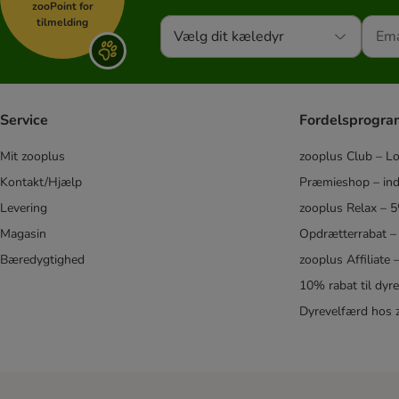
Royal Canin Vet Care Nutrition
zooPoint for
tilmelding
Schesir
Vælg dit kæledyr
Schmusy
GimCat
Smølke
SPECIFIC Veterinary Diet
Service
Fordelsprogr
STRAYZ
Mit zooplus
zooplus Club – L
Stuzzy Cat
Kontakt/Hjælp
Præmieshop – ind
Terra Felis
Thrive Complete
Levering
zooplus Relax – 
★ Tigeria
Magasin
Opdrætterrabat –
Ultima
Bæredygtighed
zooplus Affiliate
Venandi Animal
10% rabat til dyr
Virbac Veterinary HPM Diætfoder
Dyrevelfærd hos 
Vitakraft Poesie
Wiejska Zagroda
★ Wild Freedom
Yarrah