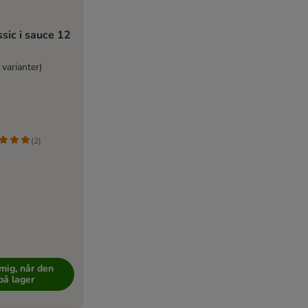
sic i sauce 12
 varianter)
(
2
)
mig, når den
på lager