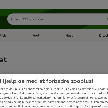
Søg
efter
produkter
Fisk
Fugl
Hest
Diætf
en kategori menu: Gnaver
Åben kategori menu: Fisk
Åben kategori menu: Fugl
Åben ka
at
ter
Hjælp os med at forbedre zooplus!
ve been changed
ger cookies, pixels og andre teknologier (“cookies”) på vores hjemmeside. Vi bruger 
dige cookies, så du kan surfe og shoppe på vores hjemmeside. Med dit samtykke vil
re cookies til funktionelle og markedsføringsformål, for at forbedre din oplevelse me
side og vise dig relevante produkter samt personaliserede annoncer. Du kan foreta
er til enhver tid i vores præferencecenter (“Juster indstillinger”). Yderligere inform