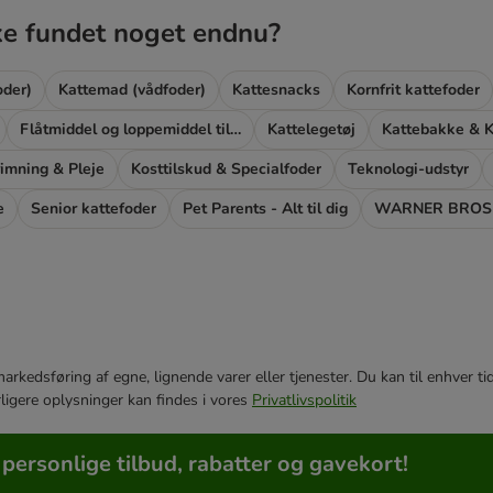
ke fundet noget endnu?
oder)
Kattemad (vådfoder)
Kattesnacks
Kornfrit kattefoder
Flåtmiddel og loppemiddel til katte
Kattelegetøj
Kattebakke & K
rimning & Pleje
Kosttilskud & Specialfoder
Teknologi-udstyr
e
Senior kattefoder
Pet Parents - Alt til dig
WARNER BROS
e markedsføring af egne, lignende varer eller tjenester. Du kan til enhve
rligere oplysninger kan findes i vores
Privatlivspolitik
 personlige tilbud, rabatter og gavekort!