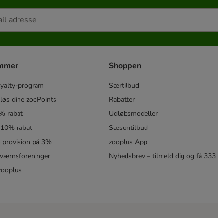
ammer
Shoppen
oyalty-program
Særtilbud
løs dine zooPoints
Rabatter
5% rabat
Udløbsmodeller
 10% rabat
Sæsontilbud
 – provision på 3%
zooplus App
eværnsforeninger
Nyhedsbrev – tilmeld dig og få 333
zooplus