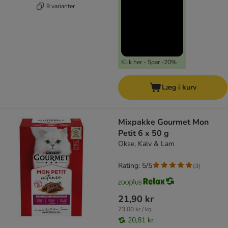
9 varianter
Klik her - Spar -20%
Læg i kurv
Mixpakke Gourmet Mon
Petit 6 x 50 g
Okse, Kalv & Lam
Rating: 5/5
(
3
)
21,90 kr
73,00 kr / kg
20,81 kr