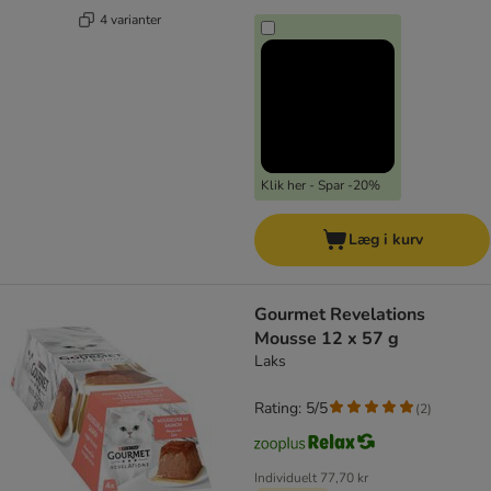
4 varianter
Klik her - Spar -20%
Læg i kurv
Gourmet Revelations
Mousse 12 x 57 g
Laks
Rating: 5/5
(
2
)
Individuelt
77,70 kr