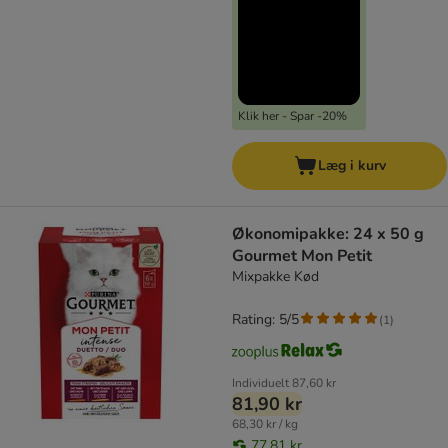
Klik her - Spar -20%
Læg i kurv
Økonomipakke: 24 x 50 g
Gourmet Mon Petit
Mixpakke Kød
Rating: 5/5
(
1
)
Individuelt
87,60 kr
81,90 kr
68,30 kr / kg
77,81 kr