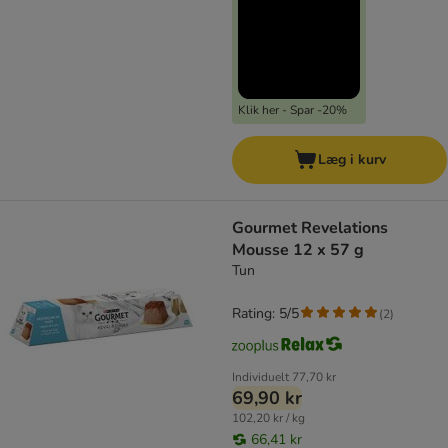
Klik her - Spar -20%
Læg i kurv
Gourmet Revelations
Mousse 12 x 57 g
Tun
Rating: 5/5
(
2
)
Individuelt
77,70 kr
69,90 kr
102,20 kr / kg
66,41 kr