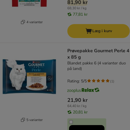
81,90 kr
68,30 kr / kg
77,81 kr
4 varianter
Læg i kurv
Prøvepakke Gourmet Perle 4
x 85 g
Blandet pakke 6 (4 varianter duo
på land)
Rating: 5/5
(
1
)
21,90 kr
64,40 kr / kg
20,81 kr
5 varianter