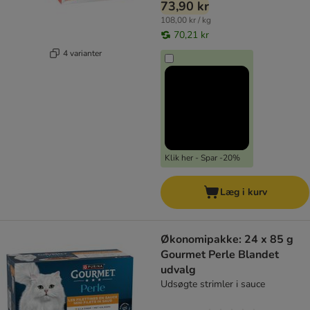
73,90 kr
108,00 kr / kg
70,21 kr
4 varianter
Klik her - Spar -20%
Læg i kurv
Økonomipakke: 24 x 85 g
Gourmet Perle Blandet
udvalg
Udsøgte strimler i sauce