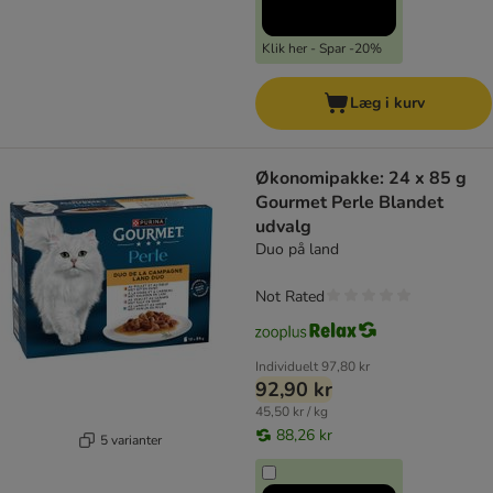
Klik her - Spar -20%
Læg i kurv
Økonomipakke: 24 x 85 g
Gourmet Perle Blandet
udvalg
Duo på land
Not Rated
Individuelt
97,80 kr
92,90 kr
45,50 kr / kg
88,26 kr
5 varianter