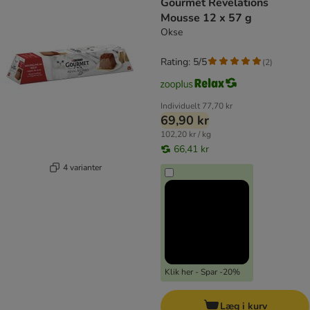
Gourmet Revelations
Mousse 12 x 57 g
Okse
Rating: 5/5
(
2
)
Individuelt
77,70 kr
69,90 kr
102,20 kr / kg
66,41 kr
4 varianter
Klik her - Spar -20%
Læg i kurv