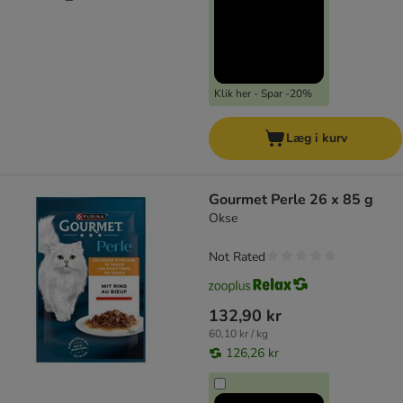
Klik her - Spar -20%
Læg i kurv
Gourmet Perle 26 x 85 g
Okse
Not Rated
132,90 kr
60,10 kr / kg
126,26 kr