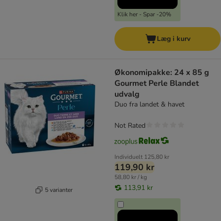
Klik her - Spar -20%
Læg i kurv
Økonomipakke: 24 x 85 g
Gourmet Perle Blandet
udvalg
Duo fra landet & havet
Not Rated
Individuelt
125,80 kr
119,90 kr
58,80 kr / kg
113,91 kr
5 varianter