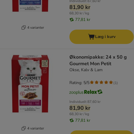
Individuelt
87,60 kr
81,90 kr
68,30 kr / kg
77,81 kr
4 varianter
Læg i kurv
Økonomipakke: 24 x 50 g
Gourmet Mon Petit
Okse, Kalv & Lam
Rating: 5/5
(
1
)
Individuelt
87,60 kr
81,90 kr
68,30 kr / kg
77,81 kr
4 varianter