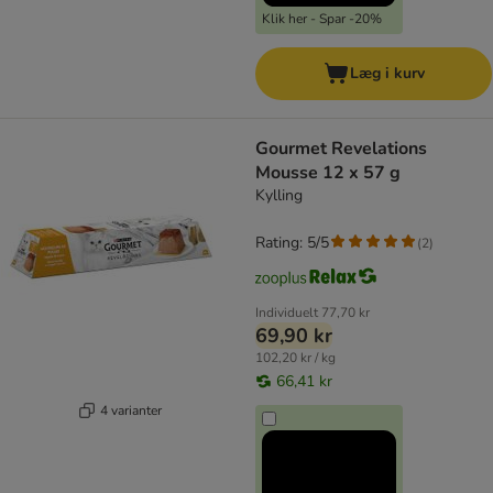
Klik her - Spar -20%
Læg i kurv
Gourmet Revelations
Mousse 12 x 57 g
Kylling
Rating: 5/5
(
2
)
Individuelt
77,70 kr
69,90 kr
102,20 kr / kg
66,41 kr
4 varianter