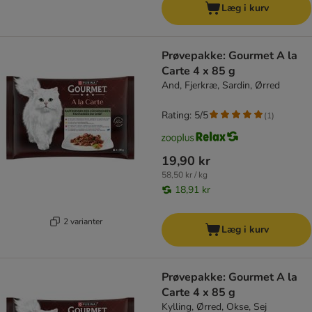
Læg i kurv
Prøvepakke: Gourmet A la
Carte 4 x 85 g
And, Fjerkræ, Sardin, Ørred
Rating: 5/5
(
1
)
19,90 kr
58,50 kr / kg
18,91 kr
2 varianter
Læg i kurv
Prøvepakke: Gourmet A la
Carte 4 x 85 g
Kylling, Ørred, Okse, Sej