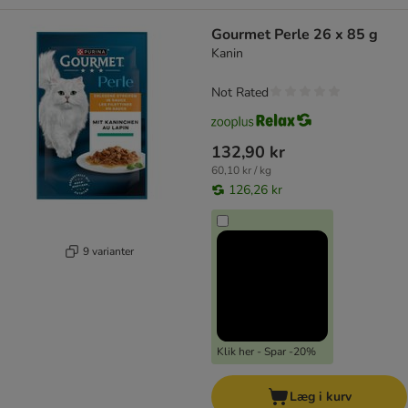
Gourmet Perle 26 x 85 g
Kanin
Not Rated
132,90 kr
60,10 kr / kg
126,26 kr
9 varianter
Klik her - Spar -20%
Læg i kurv