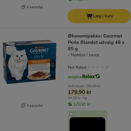
4 varianter
Læg i kurv
Økonomipakke: Gourmet
Perle Blandet udvalg 48 x
85 g
- Nydelse i sauce
Not Rated
Individuelt
195,60 kr
179,90 kr
44,10 kr / kg
170,91 kr
4 varianter