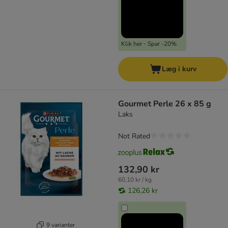
Klik her - Spar -20%
Læg i kurv
Gourmet Perle 26 x 85 g
Laks
Not Rated
132,90 kr
60,10 kr / kg
126,26 kr
9 varianter