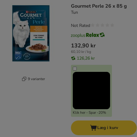
Gourmet Perle 26 x 85 g
Tun
Not Rated
132,90 kr
60,10 kr / kg
126,26 kr
9 varianter
Klik her - Spar -20%
Læg i kurv