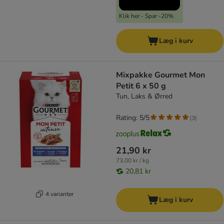
Klik her - Spar -20%
Læg i kurv
Mixpakke Gourmet Mon
Petit 6 x 50 g
Tun, Laks & Ørred
Rating: 5/5
(
3
)
21,90 kr
73,00 kr / kg
20,81 kr
4 varianter
Læg i kurv