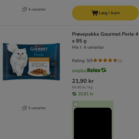
4 varianter
Læg i kurv
Prøvepakke Gourmet Perle 4
x 85 g
Mix I: 4 varianter
Rating: 5/5
(
1
)
21,90 kr
64,40 kr / kg
20,81 kr
5 varianter