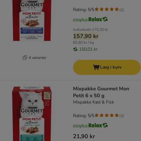
Rating: 5/5
(
2
)
Individuelt
175,20 kr
157,90 kr
65,80 kr / kg
150,01 kr
4 varianter
Læg i kurv
Mixpakke Gourmet Mon
Petit 6 x 50 g
Mixpakke Kød & Fisk
Rating: 5/5
(
3
)
21,90 kr