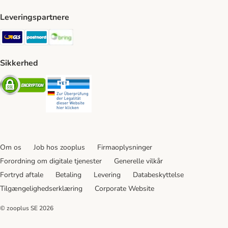
Leveringspartnere
GLS Shipping Method
Postnord Shipping Method
Bring Shipping Method
Sikkerhed
Security
Security
Om os
Job hos zooplus
Firmaoplysninger
Forordning om digitale tjenester
Generelle vilkår
Fortryd aftale
Betaling
Levering
Databeskyttelse
Tilgængelighedserklæring
Corporate Website
© zooplus SE
2026