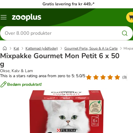
Gratis levering fra kr 449,-*
Menu
kategori
Søg
efter
produkter
Kat
Kattemad (vådfoder)
Gourmet Perle, Soup & A la Carte
Mixpa
Mixpakke Gourmet Mon Petit 6 x 50
g
Okse, Kalv & Lam
This is a stars rating area from zero to 5: 5.0/5
(
3
)
Bedøm produktet!