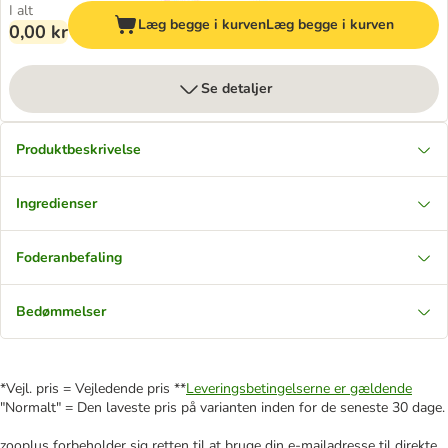
I alt
Læg begge i kurven
Læg begge i kurven
0,00 kr
Se detaljer
Produktbeskrivelse
Ingredienser
Foderanbefaling
Bedømmelser
*Vejl. pris = Vejledende pris **
Leveringsbetingelserne er gældende
"Normalt" = Den laveste pris på varianten inden for de seneste 30 dage.
zooplus forbeholder sig retten til at bruge din e-mailadresse til direkte