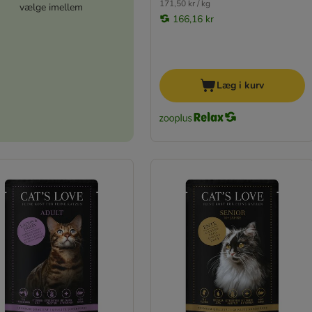
171,50 kr / kg
vælge imellem
166,16 kr
Læg i kurv