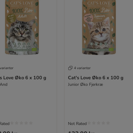
varianter
4 varianter
's Love Øko 6 x 100 g
Cat's Love Øko 6 x 100 g
 And
Junior Øko Fjerkræ
Rated
Not Rated