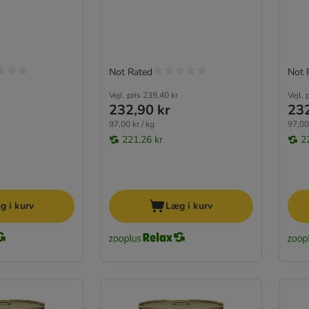
Not Rated
Not 
Vejl. pris
239,40 kr
Vejl. 
232,90 kr
232
97,00 kr / kg
97,00 
221,26 kr
2
g i kurv
Læg i kurv