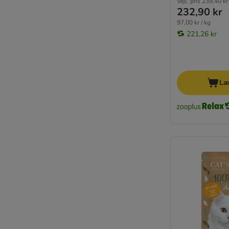
Vejl. pris
239,40 kr
Kornfrie topseller
232,90 kr
Light diætfoder
97,00 kr / kg
221,26 kr
Læ