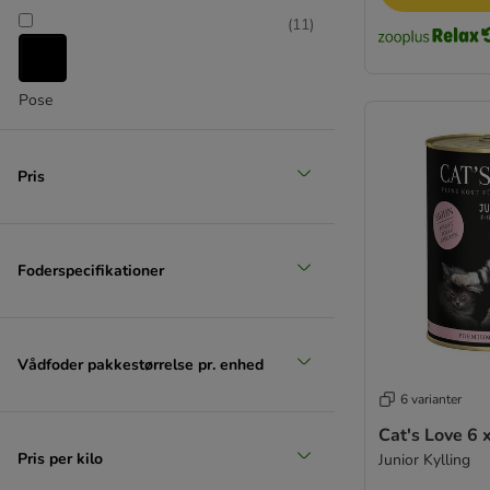
Lucky Lou
(
11
)
MAC's
Sanabelle
MERA
Pose
Miamor
MjAMjAM
My Star
Pris
Natural Trainer
Nature's Variety
Nutrivet
Foderspecifikationer
Perfect Fit
Porta 21
Pure Nature
PURINA ONE
Vådfoder pakkestørrelse pr. enhed
PURINA PRO PLAN
6 varianter
PURINA PRO PLAN Veterinary Diets
Cat's Love 6 
★ Purizon
Pris per kilo
Junior Kylling
★ Rosie's Farm