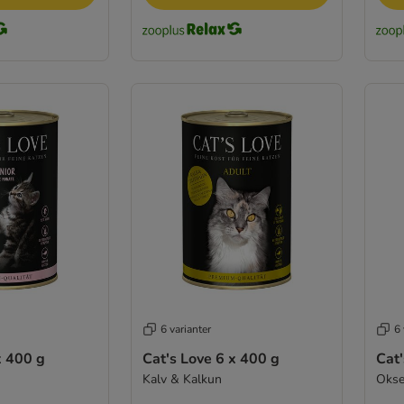
6 varianter
6 
x 400 g
Cat's Love 6 x 400 g
Cat'
Kalv & Kalkun
Oks