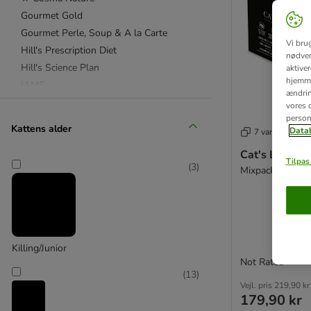
Gourmet Gold
Gourmet Perle, Soup & A la Carte
Vi bru
Hill's Prescription Diet
nødven
Hill's Science Plan
aktive
hjemme
IAMS
ændring
Kitekat
vores d
person
Latz
Kattens alder
Datab
7 varianter
Royal Canin
Cat's Love 12
Royal Canin Veterinary Diet
Tilpas 
(
3
)
Mixpack
Sheba
★ Smilla
Whiskas
Advance
Killing/Junior
Advance Veterinary Diets
Not Rated
(
13
)
Almo Nature
Vejl. pris
219,90 kr
Alpha Spirit
179,90 kr