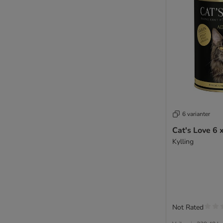
Ziwi Peak
★ zooplus Bio
Kornfri
PrimaCat
KITTY Cat
Catit
TOP tilbud
6 varianter
Prøvepakker
Cat's Love 6 
Best Nature
Kylling
Super Benek
Mjau
Økonomipakker
Til senior katte
Steriliserede katte
Not Rated
Maine Coon & Store katteracer