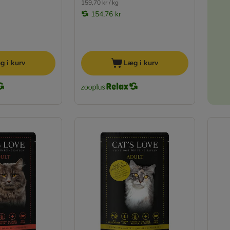
159,70 kr / kg
154,76 kr
g i kurv
Læg i kurv