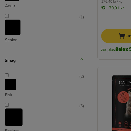
animonda Carny/Rafiné
176,40 kr / kg
Adult
animonda Vom Feinsten
170,91 kr
beaphar
(
1
)
Brekkies
Brit
Læ
Butcher's
Senior
Carnilove
PURINA Cat Chow
★ Catessy
Smag
GRAU
Cat´s Love
(
2
)
catz finefood
★ Concept for Life
Fisk
★ Concept for Life Veterinary Diet
Crave
(
6
)
Dolina Noteci
Dogs'n Tiger Cat
Encore
Fjerkræ