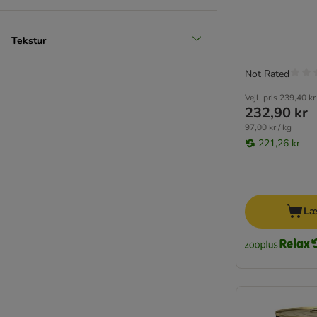
Royal Canin Vet Care Nutrition
Schesir
Tekstur
Schmusy
GimCat
Not Rated
Smølke
SPECIFIC Veterinary Diet
Vejl. pris
239,40 kr
232,90 kr
STRAYZ
97,00 kr / kg
Stuzzy Cat
221,26 kr
Terra Felis
Thrive Complete
★ Tigeria
Ultima
Læ
Venandi Animal
Virbac Veterinary HPM Diætfoder
Vitakraft Poesie
Wiejska Zagroda
★ Wild Freedom
Yarrah