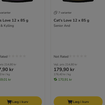
varianter
7 varianter
s Love 12 x 85 g
Cat's Love 12 x 85 g
 & Kylling
Senior And
Rated
Not Rated
pris
214,80 kr
Vejl. pris
214,80 kr
,90 kr
179,90 kr
0 kr / kg
176,40 kr / kg
69,01 kr
170,91 kr
Læg i kurv
Læg i kurv