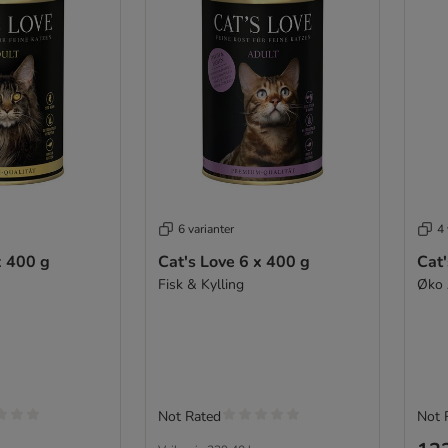
6 varianter
4 
x 400 g
Cat's Love 6 x 400 g
Cat
Fisk & Kylling
Øko
Not Rated
Not 