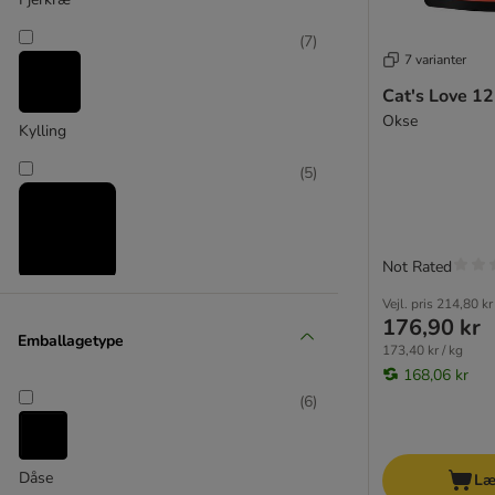
Eukanuba
Fitmin
(
7
)
★ Feringa
7 varianter
Forza10
Cat's Love 12
GranataPet
Okse
Kylling
Green Petfood
★ Greenwoods
(
5
)
Happy Cat
Herrmann's Menu
Integra Veterinary Diet
Not Rated
James Wellbeloved
Okse & kalv
Vejl. pris
214,80 kr
Josera
176,90 kr
JosiCat
Emballagetype
173,40 kr / kg
Kattovit specialdiæt
168,06 kr
Kattovit Vital Care
(
6
)
Leonardo
Life Pet Care
Lily's Kitchen
Dåse
Læ