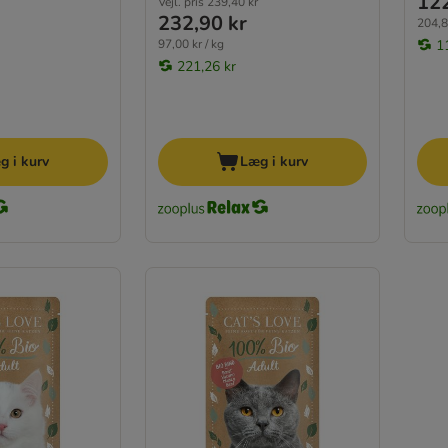
122
Vejl. pris
239,40 kr
232,90 kr
204,8
97,00 kr / kg
1
221,26 kr
g i kurv
Læg i kurv