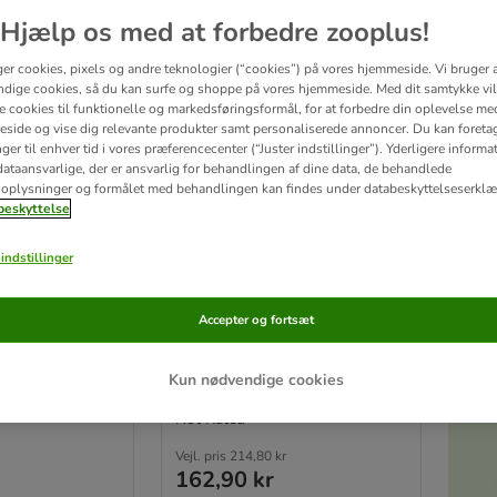
Hjælp os med at forbedre zooplus!
ger cookies, pixels og andre teknologier (“cookies”) på vores hjemmeside. Vi bruger 
dige cookies, så du kan surfe og shoppe på vores hjemmeside. Med dit samtykke vil
re cookies til funktionelle og markedsføringsformål, for at forbedre din oplevelse me
side og vise dig relevante produkter samt personaliserede annoncer. Du kan foreta
er til enhver tid i vores præferencecenter (“Juster indstillinger”). Yderligere inform
ataansvarlige, der er ansvarlig for behandlingen af ​​dine data, de behandlede
oplysninger og formålet med behandlingen kan findes under databeskyttelseserklæ
eskyttelse
7 varianter
Akt
 x 85 g
Cat's Love 12 x 85 g
indstillinger
Junior Kylling
Accepter og fortsæt
Kun nødvendige cookies
Not Rated
Vejl. pris
214,80 kr
162,90 kr