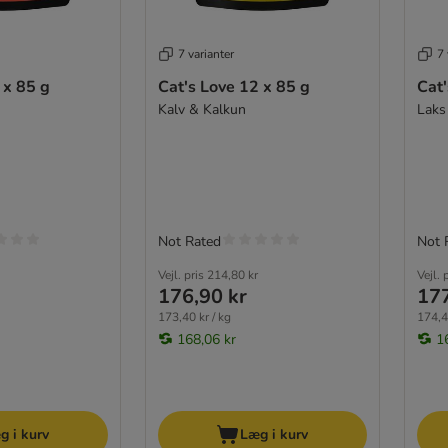
7 varianter
7 
 x 85 g
Cat's Love 12 x 85 g
Cat'
Kalv & Kalkun
Laks
Not Rated
Not 
Vejl. pris
214,80 kr
Vejl. 
176,90 kr
177
173,40 kr / kg
174,4
168,06 kr
1
g i kurv
Læg i kurv