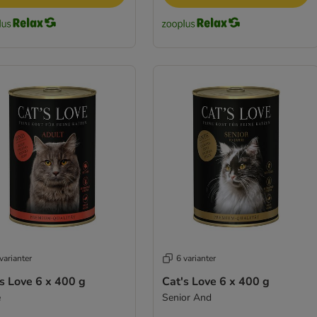
varianter
6 varianter
s Love 6 x 400 g
Cat's Love 6 x 400 g
e
Senior And