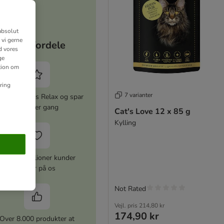
absolut
 vi gerne
Dine fordele
d vores
ge
ation om
ring
7 varianter
iver zooplus Relax og spar
5% hver gang
Cat's Love 12 x 85 g
Kylling
Over 10 millioner kunder
stoler på os
Not Rated
Vejl. pris
214,80 kr
174,90 kr
Over 8.000 produkter at