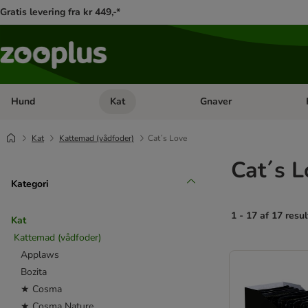
Gratis levering fra kr 449,-*
Hund
Kat
Gnaver
Åben kategori menu: Hund
Åben kategori menu: Kat
Åb
Kat
Kattemad (vådfoder)
Cat´s Love
Cat´s L
Kategori
1 - 17 af 17 resul
Kat
Kattemad (vådfoder)
product items ha
Applaws
Bozita
★ Cosma
★ Cosma Nature