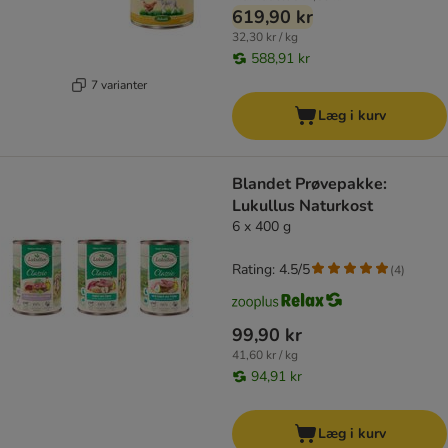
619,90 kr
32,30 kr / kg
588,91 kr
7 varianter
Læg i kurv
Blandet Prøvepakke:
Lukullus Naturkost
6 x 400 g
Rating: 4.5/5
(
4
)
99,90 kr
41,60 kr / kg
94,91 kr
Læg i kurv