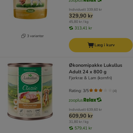
Individuelt
339,60 kr
329,90 kr
45,80 kr / kg
313,41 kr
3 varianter
Læg i kurv
Økonomipakke Lukullus
Adult 24 x 800 g
Fjerkræ & Lam (kornfri)
Rating: 3/5
(
4
)
Individuelt
639,60 kr
609,90 kr
31,80 kr / kg
579,41 kr