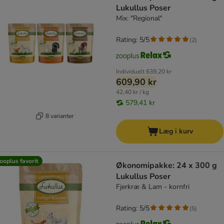
Lukullus Poser
Mix: "Regional"
Rating: 5/5
(
2
)
Individuelt
639,20 kr
609,90 kr
42,40 kr / kg
579,41 kr
8 varianter
Læg i kurv
ooplus favorit
Økonomipakke: 24 x 300 g
Lukullus Poser
Fjerkræ & Lam - kornfri
Rating: 5/5
(
5
)