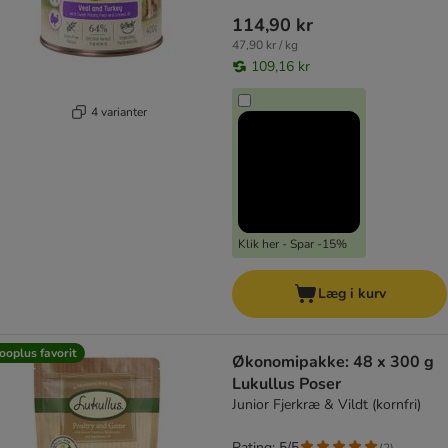
114,90 kr
47,90 kr / kg
109,16 kr
4 varianter
Klik her - Spar -15%
Læg i kurv
ooplus favorit
Økonomipakke: 48 x 300 g
Lukullus Poser
Junior Fjerkræ & Vildt (kornfri)
Rating: 5/5
(
2
)