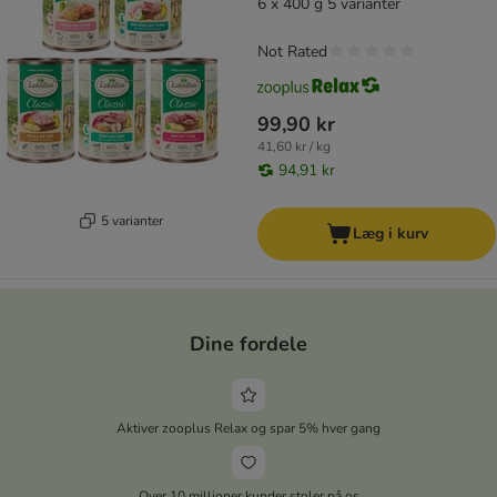
6 x 400 g 5 varianter
Not Rated
99,90 kr
41,60 kr / kg
94,91 kr
5 varianter
Læg i kurv
Dine fordele
Aktiver zooplus Relax og spar 5% hver gang
Over 10 millioner kunder stoler på os