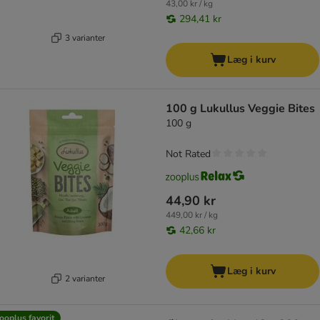
43,00 kr / kg
294,41 kr
3 varianter
Læg i kurv
100 g Lukullus Veggie Bites
100 g
Not Rated
44,90 kr
449,00 kr / kg
42,66 kr
Læg i kurv
2 varianter
ooplus favorit