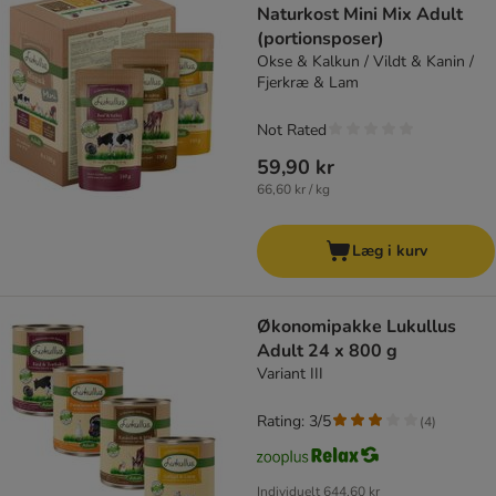
Naturkost Mini Mix Adult
(portionsposer)
Okse & Kalkun / Vildt & Kanin /
Fjerkræ & Lam
Not Rated
59,90 kr
66,60 kr / kg
Læg i kurv
Økonomipakke Lukullus
Adult 24 x 800 g
Variant III
Rating: 3/5
(
4
)
Individuelt
644,60 kr