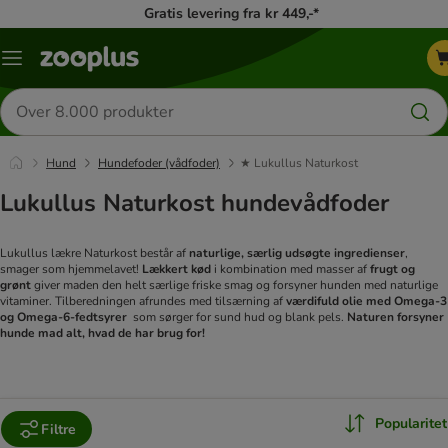
Gratis levering fra kr 449,-*
Menu
kategori
Søg
efter
produkter
Hund
Hundefoder (vådfoder)
★ Lukullus Naturkost
Lukullus Naturkost hundevådfoder
Lukullus lækre Naturkost består af
naturlige, særlig udsøgte ingredienser
,
smager som hjemmelavet!
Lækkert kød
i kombination med masser af
frugt og
grønt
giver maden den helt særlige friske smag og forsyner hunden med naturlige
vitaminer. Tilberedningen afrundes med tilsærning af
værdifuld olie med Omega-3
og Omega-6-fedtsyrer
som sørger for sund hud og blank pels.
Naturen forsyner
hunde mad alt, hvad de har brug for!
Popularitet
Filtre