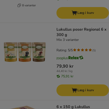
8 varianter
Læg i kurv
Lukullus poser Regional 6 x
300 g
Mix 3 varianter
Rating: 5/5
(
5
)
79,90 kr
44,40 kr / kg
75,91 kr
Læg i kurv
6 x 150 g Lukullus