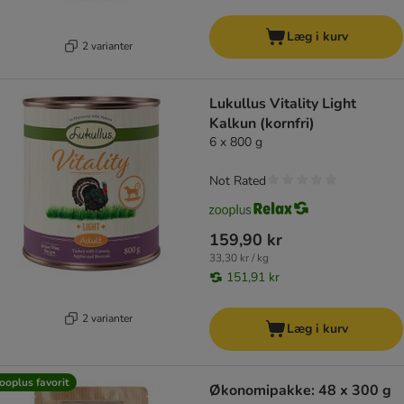
Læg i kurv
2 varianter
Lukullus Vitality Light
Kalkun (kornfri)
6 x 800 g
Not Rated
159,90 kr
33,30 kr / kg
151,91 kr
2 varianter
Læg i kurv
ooplus favorit
Økonomipakke: 48 x 300 g