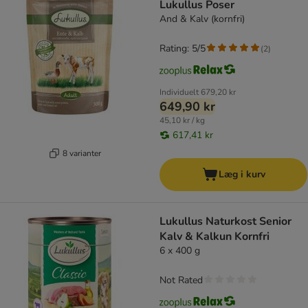
Lukullus Poser
And & Kalv (kornfri)
Rating: 5/5
(
2
)
Individuelt
679,20 kr
649,90 kr
45,10 kr / kg
617,41 kr
8 varianter
Læg i kurv
Lukullus Naturkost Senior
Kalv & Kalkun Kornfri
6 x 400 g
Not Rated