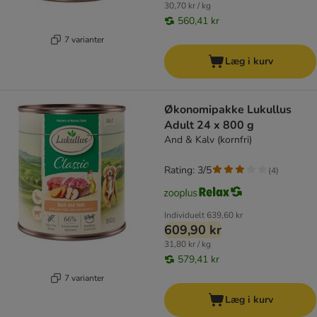
30,70 kr / kg
560,41 kr
7 varianter
Læg i kurv
Økonomipakke Lukullus
Adult 24 x 800 g
And & Kalv (kornfri)
Rating: 3/5
(
4
)
Individuelt
639,60 kr
609,90 kr
31,80 kr / kg
579,41 kr
7 varianter
Læg i kurv