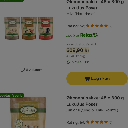
Økonomipakke: 48 x 300 g
Lukullus Poser
Mix: "Naturkost"
Rating: 5/5
(
2
)
Individuelt
639,20 kr
609,90 kr
42,40 kr / kg
579,41 kr
8 varianter
Læg i kurv
ooplus favorit
Økonomipakke: 48 x 300 g
Lukullus Poser
Junior Kylling & Kalv (kornfri)
Rating: 5/5
(
2
)