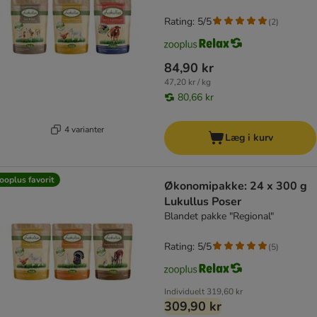
Rating: 5/5
(
2
)
84,90 kr
47,20 kr / kg
80,66 kr
4 varianter
Læg i kurv
ooplus favorit
Økonomipakke: 24 x 300 g
Lukullus Poser
Blandet pakke "Regional"
Rating: 5/5
(
5
)
Individuelt
319,60 kr
309,90 kr