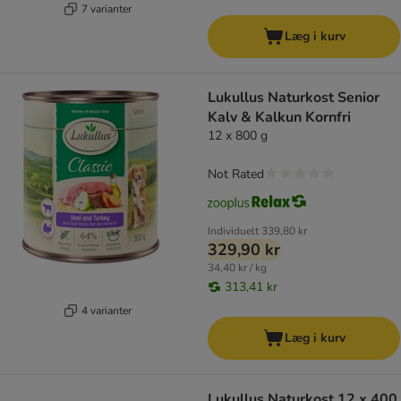
7 varianter
Læg i kurv
Lukullus Naturkost Senior
Kalv & Kalkun Kornfri
12 x 800 g
Not Rated
Individuelt
339,80 kr
329,90 kr
34,40 kr / kg
313,41 kr
4 varianter
Læg i kurv
Lukullus Naturkost 12 x 400