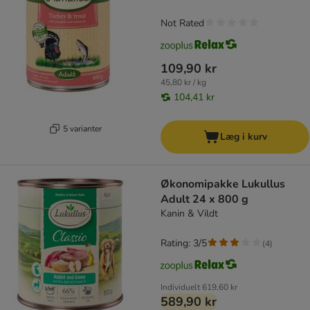
Not Rated
109,90 kr
45,80 kr / kg
104,41 kr
5 varianter
Læg i kurv
Økonomipakke Lukullus
Adult 24 x 800 g
Kanin & Vildt
Rating: 3/5
(
4
)
Individuelt
619,60 kr
589,90 kr