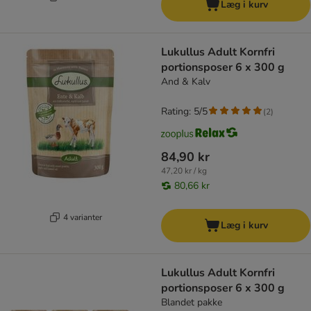
Læg i kurv
Lukullus Adult Kornfri
portionsposer 6 x 300 g
And & Kalv
Rating: 5/5
(
2
)
84,90 kr
47,20 kr / kg
80,66 kr
4 varianter
Læg i kurv
Lukullus Adult Kornfri
portionsposer 6 x 300 g
Blandet pakke