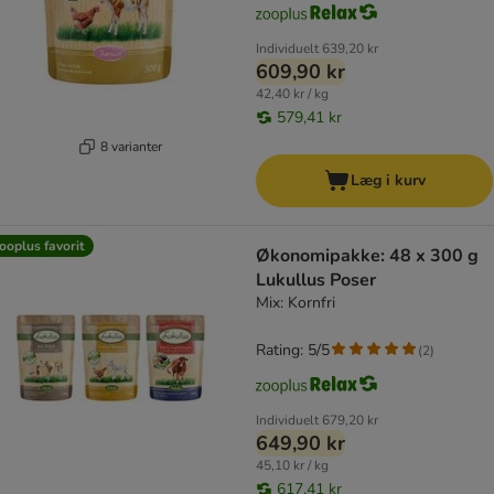
Individuelt
639,20 kr
609,90 kr
42,40 kr / kg
579,41 kr
8 varianter
Læg i kurv
ooplus favorit
Økonomipakke: 48 x 300 g
Lukullus Poser
Mix: Kornfri
Rating: 5/5
(
2
)
Individuelt
679,20 kr
649,90 kr
45,10 kr / kg
617,41 kr