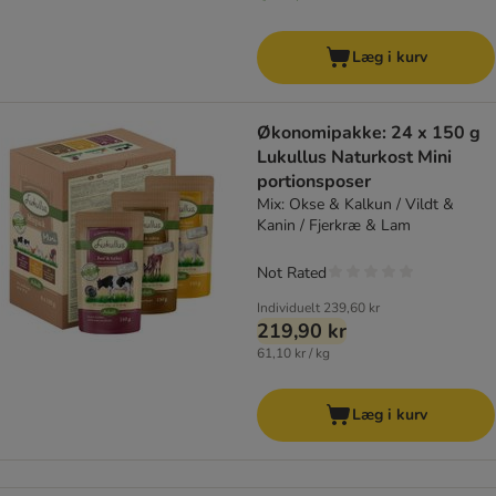
Læg i kurv
Økonomipakke: 24 x 150 g
Lukullus Naturkost Mini
portionsposer
Mix: Okse & Kalkun / Vildt &
Kanin / Fjerkræ & Lam
Not Rated
Individuelt
239,60 kr
219,90 kr
61,10 kr / kg
Læg i kurv