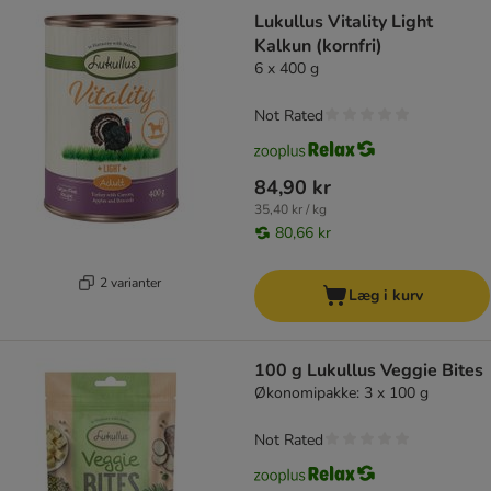
Lukullus Vitality Light
Kalkun (kornfri)
6 x 400 g
Not Rated
84,90 kr
35,40 kr / kg
80,66 kr
2 varianter
Læg i kurv
100 g Lukullus Veggie Bites
Økonomipakke: 3 x 100 g
Not Rated