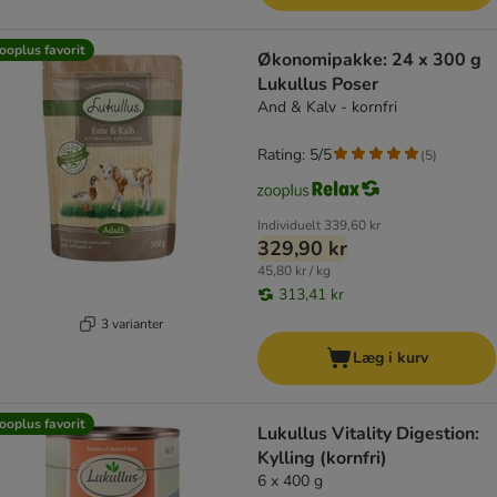
ooplus favorit
Økonomipakke: 24 x 300 g
Lukullus Poser
And & Kalv - kornfri
Rating: 5/5
(
5
)
Individuelt
339,60 kr
329,90 kr
45,80 kr / kg
313,41 kr
3 varianter
Læg i kurv
ooplus favorit
Lukullus Vitality Digestion:
Kylling (kornfri)
6 x 400 g