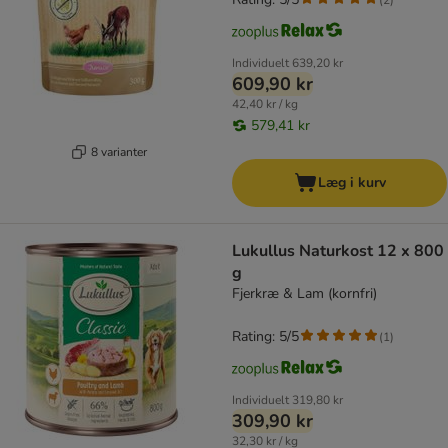
Individuelt
639,20 kr
609,90 kr
42,40 kr / kg
579,41 kr
8 varianter
Læg i kurv
Lukullus Naturkost 12 x 800
g
Fjerkræ & Lam (kornfri)
Rating: 5/5
(
1
)
Individuelt
319,80 kr
309,90 kr
32,30 kr / kg