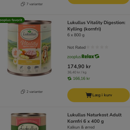
7 varianter
ooplus favorit
Lukullus Vitality Digestion:
Kylling (kornfri)
6 x 800 g
Not Rated
174,90 kr
36,40 kr / kg
166,16 kr
2 varianter
Læg i kurv
Lukullus Naturkost Adult
Kornfri 6 x 400 g
Kalkun & ørred