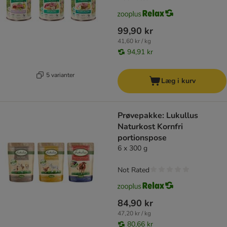
99,90 kr
41,60 kr / kg
94,91 kr
5 varianter
Læg i kurv
Prøvepakke: Lukullus
Naturkost Kornfri
portionspose
6 x 300 g
Not Rated
84,90 kr
47,20 kr / kg
80,66 kr