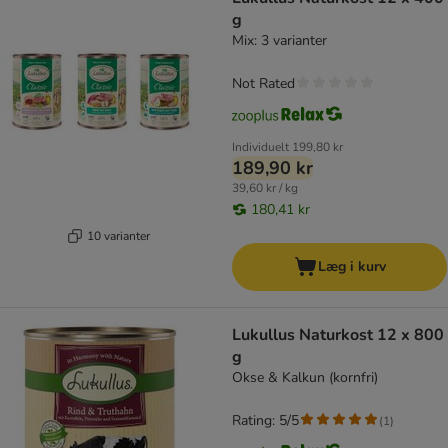
g
Mix: 3 varianter
Not Rated
Individuelt
199,80 kr
189,90 kr
39,60 kr / kg
180,41 kr
10 varianter
Læg i kurv
Lukullus Naturkost 12 x 800
g
Okse & Kalkun (kornfri)
Rating: 5/5
(
1
)