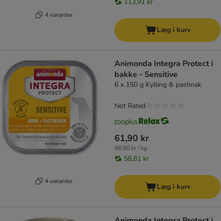
113,91 kr
4 varianter
Læg i kurv
Animonda Integra Protect i
bakke - Sensitive
6 x 150 g Kylling & pastinak
Not Rated
61,90 kr
68,80 kr / kg
58,81 kr
4 varianter
Læg i kurv
Animonda Integra Protect i