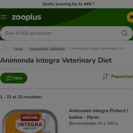
Gratis levering fra kr 449,-*
Menu
kategori
Søg
efter
produkter
Hund
Hundefoder (vådfoder)
Animonda Integra Veterinary Diet
Animonda Integra Veterinary Diet
Popularitet
Filtre
1 - 23 af 23 resultater
product items have been changed
Animonda Integra Protect i
bakke - Nyrer
Økonomipakke 24 x 150 g