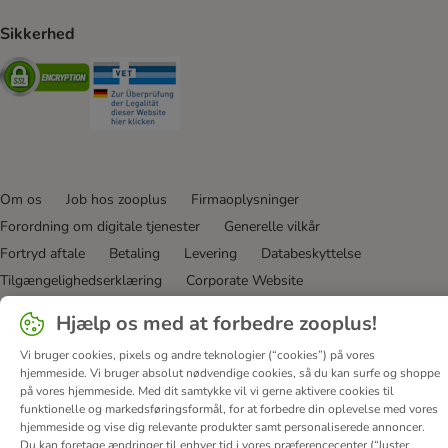
Sikkerhed
Security
Security
Om os
Job hos zooplus
Firmaoplysninger
Forordning om digitale tjenester
Generelle vilkår
Fortryd aftale
Betaling
Levering
Databeskyttelse
Tilgængelighedserklæring
Corporate Website
Hjælp os med at forbedre zooplus!
© zooplus SE
2026
Vi bruger cookies, pixels og andre teknologier (“cookies”) på vores
hjemmeside. Vi bruger absolut nødvendige cookies, så du kan surfe og shoppe
på vores hjemmeside. Med dit samtykke vil vi gerne aktivere cookies til
funktionelle og markedsføringsformål, for at forbedre din oplevelse med vores
hjemmeside og vise dig relevante produkter samt personaliserede annoncer.
Du kan foretage ændringer til enhver tid i vores præferencecenter (“Juster