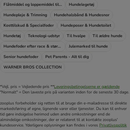
Flåtmiddel og loppemiddel til hunde
Hundelegetøj
Hundepleje & Trimning
Hundehalsbånd & Hundesnor
Kosttilskud & Specialfoder
Hundeposer & Hundetoilet
Hundetøj
Teknologi-udstyr
Til hvalpe
Til ældre hunde
Hundefoder efter race & størrelse
Julemarked til hunde
Senior hundefoder
Pet Parents - Alt til dig
WARNER BROS COLLECTION
*Vejl. pris = Vejledende pris **
Leveringsbetingelserne er gældende
"Normalt" = Den laveste pris på varianten inden for de seneste 30 dage.
zooplus forbeholder sig retten til at bruge din e-mailadresse til direkte
markedsføring af egne, lignende varer eller tjenester. Du kan til enhver
tid gøre indsigelse herimod uden andre omkostninger end de
almindelige omkostninger, der er relateret til at kontakte zooplus'
kundeservice. Yderligere oplysninger kan findes i vores
Privatlivspolitik