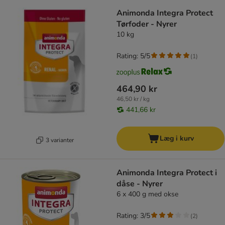
Animonda Integra Protect
Tørfoder - Nyrer
10 kg
Rating: 5/5
(
1
)
464,90 kr
46,50 kr / kg
441,66 kr
Læg i kurv
3 varianter
Animonda Integra Protect i
dåse - Nyrer
6 x 400 g med okse
Rating: 3/5
(
2
)