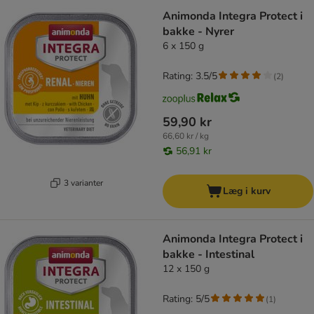
Animonda Integra Protect i
bakke - Nyrer
6 x 150 g
Rating: 3.5/5
(
2
)
59,90 kr
66,60 kr / kg
56,91 kr
3 varianter
Læg i kurv
Animonda Integra Protect i
bakke - Intestinal
12 x 150 g
Rating: 5/5
(
1
)