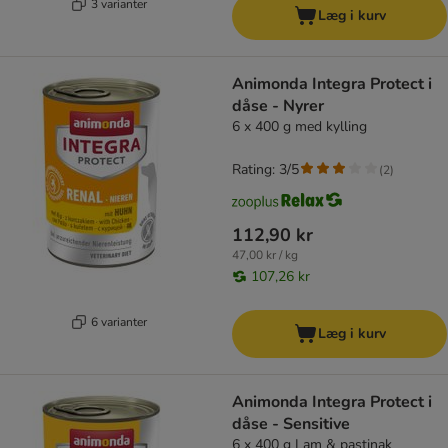
3 varianter
Læg i kurv
Animonda Integra Protect i
dåse - Nyrer
6 x 400 g med kylling
Rating: 3/5
(
2
)
112,90 kr
47,00 kr / kg
107,26 kr
6 varianter
Læg i kurv
Animonda Integra Protect i
dåse - Sensitive
6 x 400 g Lam & pastinak