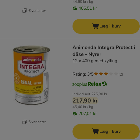
44,60 kr / kg
406,51 kr
6 varianter
Læg i kurv
Animonda Integra Protect i
dåse - Nyrer
12 x 400 g med kylling
Rating: 3/5
(
2
)
Individuelt
225,80 kr
217,90 kr
45,40 kr / kg
207,01 kr
6 varianter
Læg i kurv