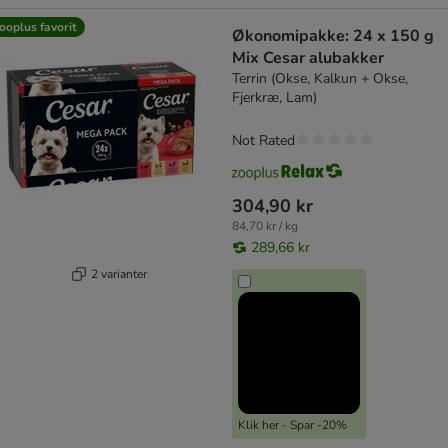
ooplus favorit
Økonomipakke: 24 x 150 g
Mix Cesar alubakker
Terrin (Okse, Kalkun + Okse,
Fjerkræ, Lam)
Not Rated
304,90 kr
84,70 kr / kg
289,66 kr
2 varianter
Klik her - Spar -20%