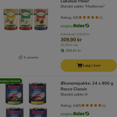
Lukullus Poser
Blandet pakke "Mediterran"
Rating: 5/5
(
5
)
Individuelt
319,60 kr
309,90 kr
43,00 kr / kg
294,41 kr
5 varianter
Læg i kurv
ooplus favorit
Økonomipakke: 24 x 800 g
Rocco Classic
Blandet pakke III
Rating: 4.8/5
(
9
)