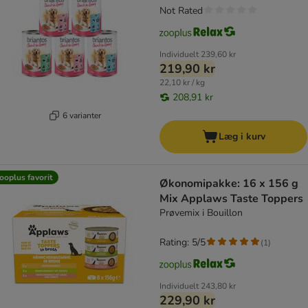
Not Rated
Individuelt
239,60 kr
219,90 kr
22,10 kr / kg
208,91 kr
6 varianter
Læg i kurv
ooplus favorit
Økonomipakke: 16 x 156 g
Mix Applaws Taste Toppers
Prøvemix i Bouillon
Rating: 5/5
(
1
)
Individuelt
243,80 kr
229,90 kr