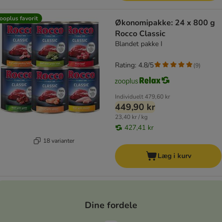
ooplus favorit
Økonomipakke: 24 x 800 g
Rocco Classic
Blandet pakke I
Rating: 4.8/5
(
9
)
Individuelt
479,60 kr
449,90 kr
23,40 kr / kg
427,41 kr
18 varianter
Læg i kurv
Dine fordele