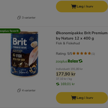
Læg i kurv
3 varianter
ooplus favorit
Økonomipakke Brit Premium
by Nature 12 x 400 g
Fisk & Fiskehud
Rating: 5/5
(
1
)
Individuelt
191,80 kr
177,90 kr
37,10 kr / kg
169,01 kr
4 varianter
Læg i kurv