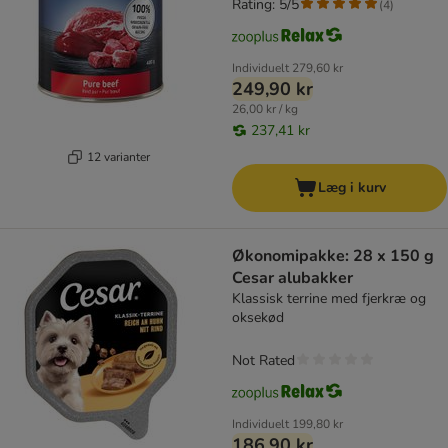
Rating: 5/5
(
4
)
Individuelt
279,60 kr
249,90 kr
26,00 kr / kg
237,41 kr
12 varianter
Læg i kurv
Økonomipakke: 28 x 150 g
Cesar alubakker
Klassisk terrine med fjerkræ og
oksekød
Not Rated
Individuelt
199,80 kr
186,90 kr