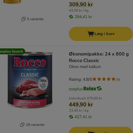
309,90 kr
43,00 kr / kg
294,41 kr
5 varianter
Læg i kurv
ooplus favorit
Økonomipakke: 24 x 800 g
Rocco Classic
Okse med kalkun
Rating: 4.8/5
(
9
)
Individuelt
479,60 kr
449,90 kr
23,40 kr / kg
427,41 kr
18 varianter