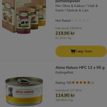
portionsposer
Mix: Okse & Kalkun / Vildt &
Kanin / Fjerkræ & Lam
Not Rated
Individuelt
239,60 kr
219,90 kr
61,10 kr / kg
Læg i kurv
Almo Nature HFC 12 x 95 g
Kyllingefilet
Rating: 5/5
(
1
)
Individuelt
127,80 kr
114,90 kr
100,80 kr / kg