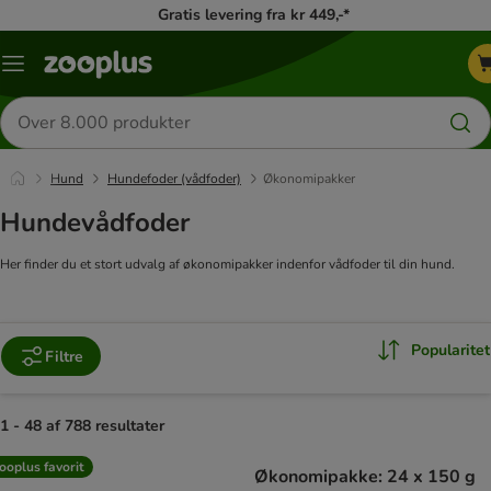
Gratis levering fra kr 449,-*
Menu
kategori
Søg
efter
produkter
Hund
Hundefoder (vådfoder)
Økonomipakker
Hundevådfoder
Her finder du et stort udvalg af økonomipakker indenfor vådfoder til din hund.
Popularitet
Filtre
1 - 48 af 788 resultater
product items have been changed
ooplus favorit
Økonomipakke: 24 x 150 g