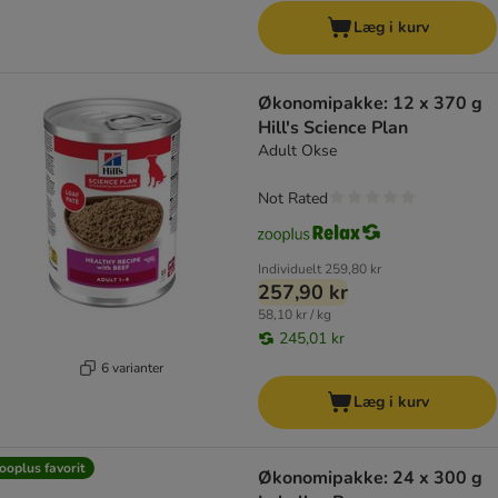
Læg i kurv
Økonomipakke: 12 x 370 g
Hill's Science Plan
Adult Okse
Not Rated
Individuelt
259,80 kr
257,90 kr
58,10 kr / kg
245,01 kr
6 varianter
Læg i kurv
ooplus favorit
Økonomipakke: 24 x 300 g