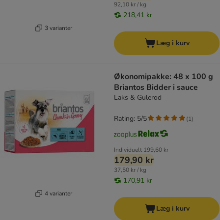
92,10 kr / kg
218,41 kr
3 varianter
Læg i kurv
Økonomipakke: 48 x 100 g
Briantos Bidder i sauce
Laks & Gulerod
Rating: 5/5
(
1
)
Individuelt
199,60 kr
179,90 kr
37,50 kr / kg
170,91 kr
4 varianter
Læg i kurv