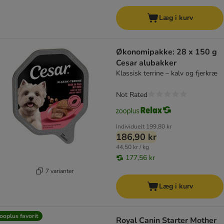
Læg i kurv
Økonomipakke: 28 x 150 g
Cesar alubakker
Klassisk terrine – kalv og fjerkræ
Not Rated
Individuelt
199,80 kr
186,90 kr
44,50 kr / kg
177,56 kr
7 varianter
Læg i kurv
ooplus favorit
Royal Canin Starter Mother