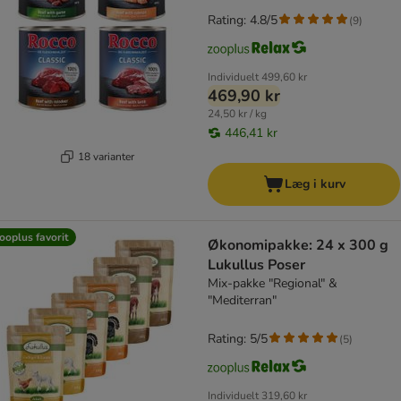
Rating: 4.8/5
(
9
)
Individuelt
499,60 kr
469,90 kr
24,50 kr / kg
446,41 kr
18 varianter
Læg i kurv
ooplus favorit
Økonomipakke: 24 x 300 g
Lukullus Poser
Mix-pakke "Regional" &
"Mediterran"
Rating: 5/5
(
5
)
Individuelt
319,60 kr