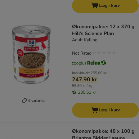
Læg i kurv
Økonomipakke: 12 x 370 g
Hill's Science Plan
Adult Kylling
Not Rated
Individuelt
255,80 kr
247,90 kr
55,80 kr / kg
235,51 kr
6 varianter
Læg i kurv
Økonomipakke: 48 x 100 g
Briantos Bidder i sauce