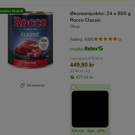
ooplus favorit
Økonomipakke: 24 x 800 g
Rocco Classic
Okse
Rating: 4.8/5
(
9
)
Individuelt
479,60 kr
449,90 kr
23,40 kr / kg
427,41 kr
18 varianter
Klik her - Spar -10%