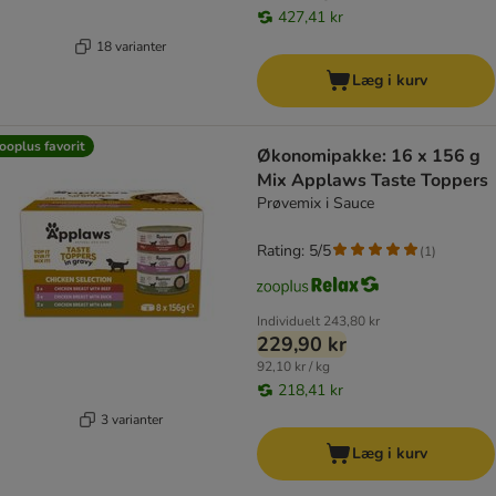
427,41 kr
18 varianter
Læg i kurv
ooplus favorit
Økonomipakke: 16 x 156 g
Mix Applaws Taste Toppers
Prøvemix i Sauce
Rating: 5/5
(
1
)
Individuelt
243,80 kr
229,90 kr
92,10 kr / kg
218,41 kr
3 varianter
Læg i kurv