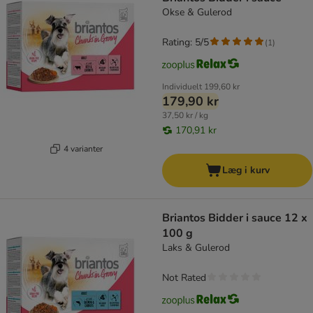
Okse & Gulerod
Rating: 5/5
(
1
)
Individuelt
199,60 kr
179,90 kr
37,50 kr / kg
170,91 kr
4 varianter
Læg i kurv
Briantos Bidder i sauce 12 x
100 g
Laks & Gulerod
Not Rated