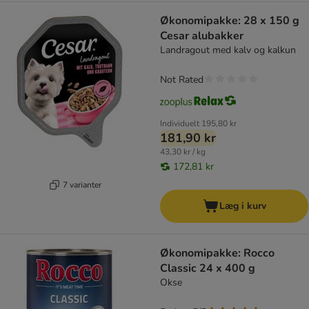
Økonomipakke: 28 x 150 g
Cesar alubakker
Landragout med kalv og kalkun
Not Rated
Individuelt
195,80 kr
181,90 kr
43,30 kr / kg
172,81 kr
7 varianter
Læg i kurv
Økonomipakke: Rocco
Classic 24 x 400 g
Okse