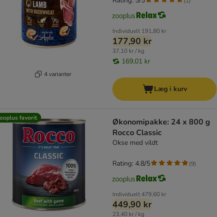
Rating: 5/5
(
1
)
Individuelt
191,80 kr
177,90 kr
37,10 kr / kg
169,01 kr
4 varianter
Læg i kurv
ooplus favorit
Økonomipakke: 24 x 800 g
Rocco Classic
Okse med vildt
Rating: 4.8/5
(
9
)
Individuelt
479,60 kr
449,90 kr
23,40 kr / kg