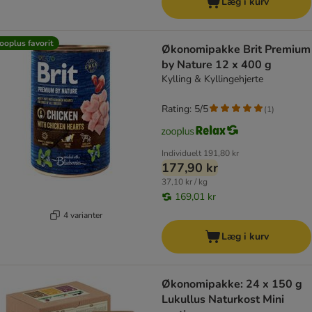
Læg i kurv
ooplus favorit
Økonomipakke Brit Premium
by Nature 12 x 400 g
Kylling & Kyllingehjerte
Rating: 5/5
(
1
)
Individuelt
191,80 kr
177,90 kr
37,10 kr / kg
169,01 kr
4 varianter
Læg i kurv
Økonomipakke: 24 x 150 g
Lukullus Naturkost Mini