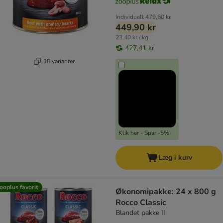
Individuelt
479,60 kr
449,90 kr
23,40 kr / kg
427,41 kr
18 varianter
Klik her - Spar -5%
Læg i kurv
ooplus favorit
Økonomipakke: 24 x 800 g
Rocco Classic
Blandet pakke II