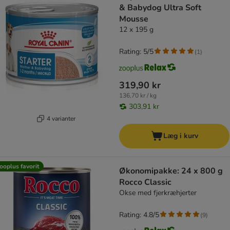
& Babydog Ultra Soft
Mousse
12 x 195 g
Rating: 5/5
(
1
)
319,90 kr
136,70 kr / kg
303,91 kr
4 varianter
Læg i kurv
ooplus favorit
Økonomipakke: 24 x 800 g
Rocco Classic
Okse med fjerkræhjerter
Rating: 4.8/5
(
9
)