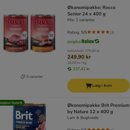
Økonomipakke: Rocco
Senior 24 x 400 g
Mix: 2 varianter
Rating: 5/5
(
3
)
Individuelt
279,60 kr
249,90 kr
26,00 kr / kg
237,41 kr
5 varianter
Læg i kurv
ooplus favorit
Økonomipakke Brit Premium
by Nature 12 x 400 g
Lam & Boghvede