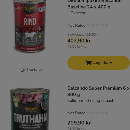
Økonomipakke Belcando
Baseline 24 x 400 g
– Oksekød
Not Rated
Individuelt
419,60 kr
402,90 kr
42,00 kr / kg
Læg i kurv
6 varianter
Belcando Super Premium 6 x
800 g
Kalkun med ris og squash
Not Rated
209,90 kr
43,70 kr / kg