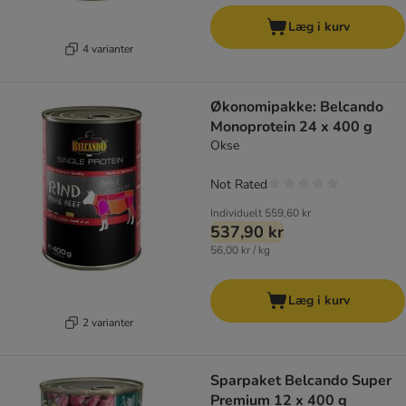
Læg i kurv
4 varianter
Økonomipakke: Belcando
Monoprotein 24 x 400 g
Okse
Not Rated
Individuelt
559,60 kr
537,90 kr
56,00 kr / kg
Læg i kurv
2 varianter
Sparpaket Belcando Super
Premium 12 x 400 g