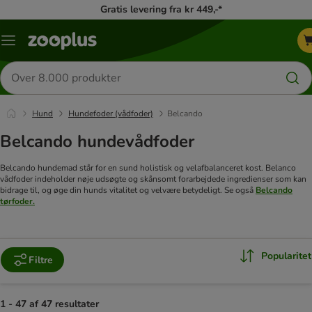
Gratis levering fra kr 449,-*
Menu
kategori
Søg
efter
produkter
Hund
Hundefoder (vådfoder)
Belcando
Belcando hundevådfoder
Belcando hundemad står for en sund holistisk og velafbalanceret kost. Belanco
vådfoder indeholder nøje udsøgte og skånsomt forarbejdede ingredienser som kan
bidrage til, og øge din hunds vitalitet og velvære betydeligt. Se også
Belcando
tørfoder.
Popularitet
Filtre
1 - 47 af 47 resultater