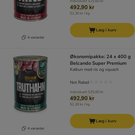
Individuelt
525,60 kr
492,90 kr
51,30 kr / kg
Læg i kurv
4 varianter
Økonomipakke: 24 x 400 g
Belcando Super Premium
Kalkun med ris og squash
Not Rated
Individuelt
525,60 kr
492,90 kr
51,30 kr / kg
Læg i kurv
4 varianter