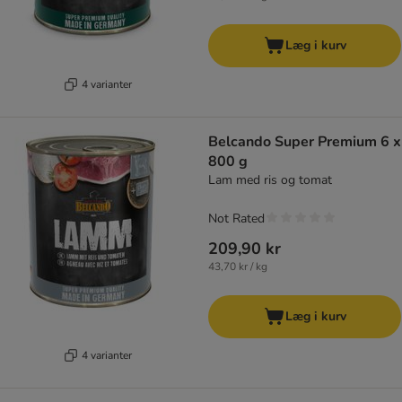
Læg i kurv
4 varianter
Belcando Super Premium 6 x
800 g
Lam med ris og tomat
Not Rated
209,90 kr
43,70 kr / kg
Læg i kurv
4 varianter