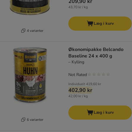
209,90 kr
43,70 kr / kg
Læg i kurv
4 varianter
Økonomipakke Belcando
Baseline 24 x 400 g
– Kylling
Not Rated
Individuelt
419,60 kr
402,90 kr
42,00 kr / kg
Læg i kurv
6 varianter