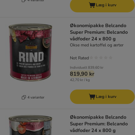
Læg i kurv
Økonomipakke Belcando
Super Premium: Belcando
vådfoder 24 x 800 g
Okse med kartoffel og ærter
Not Rated
Individuelt
839,60 kr
819,90 kr
42,70 kr / kg
Læg i kurv
4 varianter
Økonomipakke Belcando
Super Premium: Belcando
vådfoder 24 x 800 g