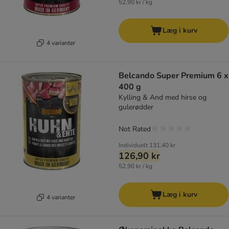
52,90 kr / kg
Læg i kurv
4 varianter
Belcando Super Premium 6 x
400 g
Kylling & And med hirse og
gulerødder
Not Rated
Individuelt
131,40 kr
126,90 kr
52,90 kr / kg
Læg i kurv
4 varianter