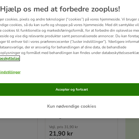
Hjælp os med at forbedre zooplus!
ger cookies, pixels og andre teknologier (“cookies”) på vores hjemmeside. Vi bruger 
dige cookies, så du kan surfe og shoppe på vores hjemmeside. Med dit samtykke vil
re cookies til funktionelle og markedsføringsformål, for at forbedre din oplevelse me
side og vise dig relevante produkter samt personaliserede annoncer. Du kan foreta
er til enhver tid i vores præferencecenter (“Juster indstillinger”). Yderligere inform
ataansvarlige, der er ansvarlig for behandlingen af ​​dine data, de behandlede
oplysninger og formålet med behandlingen kan findes under databeskyttelseserklæ
eskyttelse
Akt
tter
Gnavergræs
indstillinger
100 g
Accepter og fortsæt
Kun nødvendige cookies
Rating: 4.9/5
(
14
)
Vejl. pris
31,90 kr
21,90 kr