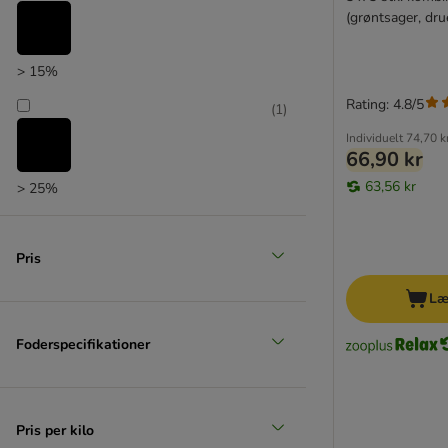
(grøntsager, dru
> 15%
Rating: 4.8/5
(
1
)
Individuelt
74,70 k
66,90 kr
63,56 kr
> 25%
Pris
Læ
Foderspecifikationer
Pris per kilo