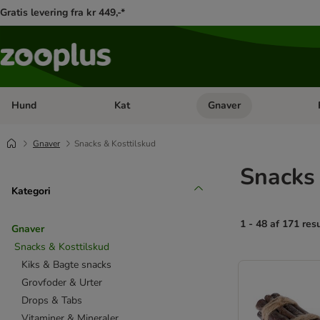
Gratis levering fra kr 449,-*
Hund
Kat
Gnaver
Åben kategori menu: Hund
Åben kategori menu: Kat
Åb
Gnaver
Snacks & Kosttilskud
Snacks 
Kategori
1 - 48 af 171 res
Gnaver
Snacks & Kosttilskud
product items ha
Kiks & Bagte snacks
Grovfoder & Urter
Drops & Tabs
Vitaminer & Mineraler