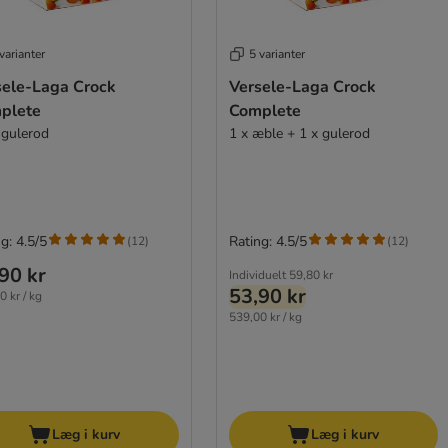
varianter
5 varianter
sele-Laga Crock
Versele-Laga Crock
plete
Complete
 gulerod
1 x æble + 1 x gulerod
g: 4.5/5
Rating: 4.5/5
(
12
)
(
12
)
90 kr
Individuelt
59,80 kr
53,90 kr
0 kr / kg
539,00 kr / kg
Læg i kurv
Læg i kurv