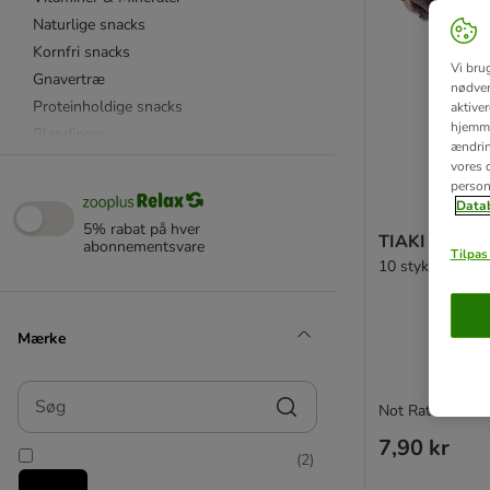
Naturlige snacks
Kornfri snacks
Vi bru
Gnavertræ
nødven
Proteinholdige snacks
aktive
hjemme
Blandinger
ændring
vores d
person
Kanin
Datab
Marsvin
5% rabat på hver
TIAKI æblesni
Hamster
abonnementsvare
Tilpas 
10 stykker
Rotte
Chinchilla
Degu
Mærke
Fritte / ilder
Mus & Gerbil
Søg
Not Rated
Bunny
7,90 kr
(
2
)
JR Farm