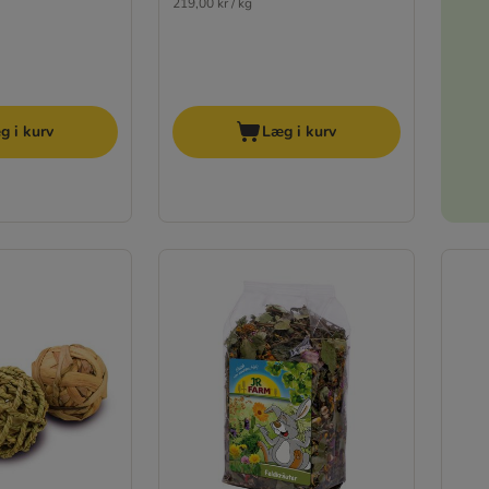
219,00 kr / kg
g i kurv
Læg i kurv