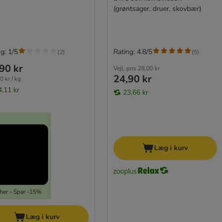
(grøntsager, druer, skovbær)
g: 1/5
Rating: 4.8/5
(
2
)
(
5
)
90 kr
Vejl. pris
28,00 kr
24,90 kr
0 kr / kg
4,11 kr
23,66 kr
Læg i kurv
 her - Spar -15%
Læg i kurv