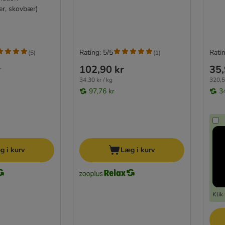
er, skovbær)
Rating: 5/5
Ratin
(
5
)
(
1
)
102,90 kr
35,
r
34,30 kr / kg
320,5
97,76 kr
3
g i kurv
Læg i kurv
Klik