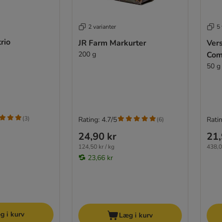
2 varianter
5 
rio
JR Farm Markurter
Ver
200 g
Com
50 g
(
3
)
Rating: 4.7/5
Ratin
(
6
)
24,90 kr
21,
124,50 kr / kg
438,0
23,66 kr
g i kurv
Læg i kurv