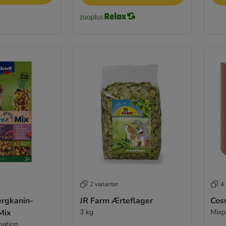
2 varianter
4 
ærgkanin-
JR Farm Ærteflager
Cos
Mix
3 kg
Mixp
nation