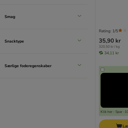
Smag
Rating: 1/5
35,90 kr
Snacktype
320,50 kr / kg
34,11 kr
Særlige foderegenskaber
Klik her - Spar -
Læ