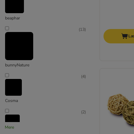
Mucki
Versele-Laga
Vitakraft
beaphar
Andre mærker
(
13
)
Trixie
Læ
bunnyNature
(
4
)
Cosma
(
2
)
Mere