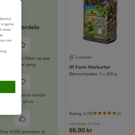
absolut
 vi gerne
Dine fordele
d vores
ge
ation om
ring
2 varianter
iver zooplus Relax og spar
5% hver gang
JR Farm Markurter
Økonomipakke: 3 x 200 g
Over 10 millioner kunder
stoler på os
Rating: 4.7/5
(
6
)
Individuelt
74,70 kr
66,90 kr
Over 8.000 produkter at