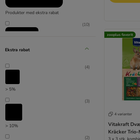
Produkter med ekstra rabat
(
10
)
zooplus favorit
Ekstra rabat
zooplus favorit
(
4
)
> 5%
(
3
)
4 varianter
Vitakraft Dv
> 10%
Kräcker Trio-
(
2
)
3 x 3 stk. kombi