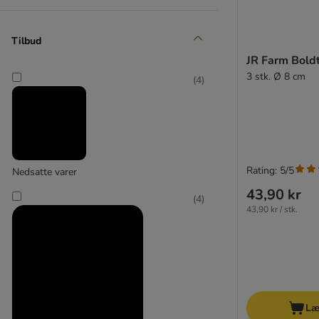
Gimbi
(
8
)
Tilbud
JR Farm Boldt
3 stk. Ø 8 cm
(
4
)
GRAU
(
5
)
Rating: 5/5
Nedsatte varer
Hansepet
43,90 kr
(
4
)
43,90 kr / stk.
Læ