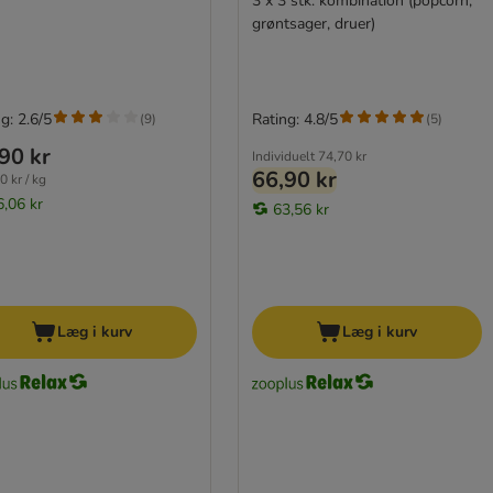
3 x 3 stk. kombination (popcorn,
grøntsager, druer)
g: 2.6/5
Rating: 4.8/5
(
9
)
(
5
)
90 kr
Individuelt
74,70 kr
66,90 kr
0 kr / kg
6,06 kr
63,56 kr
Læg i kurv
Læg i kurv