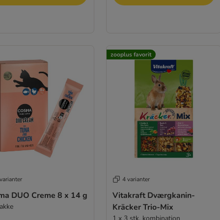
zooplus favorit
varianter
4 varianter
ma DUO Creme 8 x 14 g
Vitakraft Dværgkanin-
akke
Kräcker Trio-Mix
1 x 3 stk. kombination