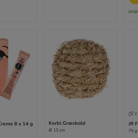
2 
Kerbl Græsbold
reme 8 x 14 g
JR 
Ø 13 cm
75 g