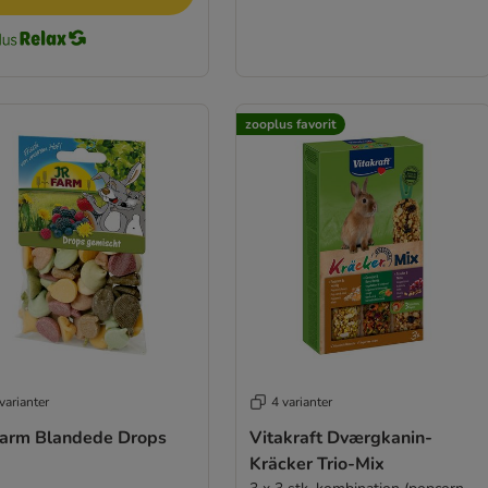
zooplus favorit
varianter
4 varianter
Farm Blandede Drops
Vitakraft Dværgkanin-
Kräcker Trio-Mix