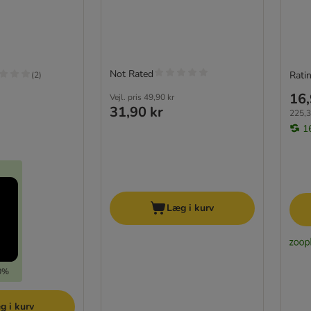
Not Rated
Ratin
(
2
)
16,
Vejl. pris
49,90 kr
31,90 kr
225,3
1
Læg i kurv
10%
g i kurv