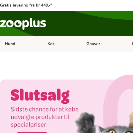
Gratis levering fra kr 449,-*
Hund
Kat
Gnaver
Åben kategori menu: Hund
Åben kategori menu: Kat
Åb