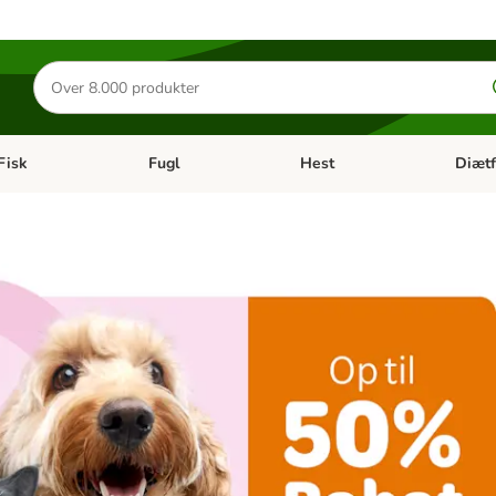
Søg
efter
produkter
Fisk
Fugl
Hest
Diætf
en kategori menu: Gnaver
Åben kategori menu: Fisk
Åben kategori menu: Fugl
Åben ka