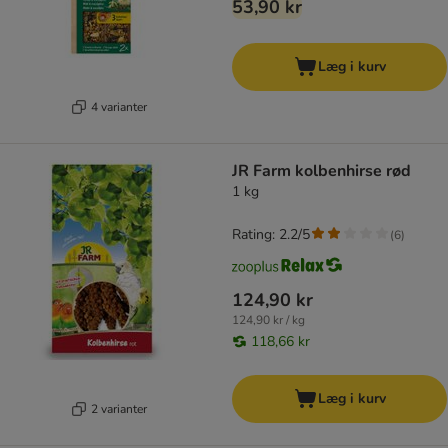
53,90 kr
Læg i kurv
4 varianter
JR Farm kolbenhirse rød
1 kg
Rating: 2.2/5
(
6
)
124,90 kr
124,90 kr / kg
118,66 kr
Læg i kurv
2 varianter