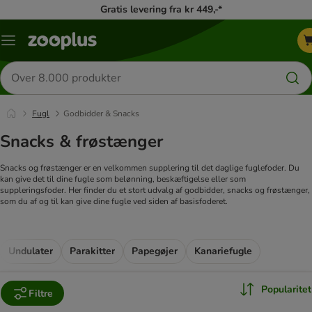
Gratis levering fra kr 449,-*
Menu
kategori
Søg
efter
produkter
Fugl
Godbidder & Snacks
Snacks & frøstænger
Snacks og frøstænger er en velkommen supplering til det daglige fuglefoder. Du
kan give det til dine fugle som belønning, beskæftigelse eller som
suppleringsfoder. Her finder du et stort udvalg af godbidder, snacks og frøstænger,
som du af og til kan give dine fugle ved siden af basisfoderet.
Undulater
Parakitter
Papegøjer
Kanariefugle
Popularitet
Filtre