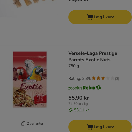
Læg i kurv
Versele-Laga Prestige
Parrots Exotic Nuts
750 g
Rating: 3.3/5
(
3
)
55,90 kr
74,50 kr / kg
53,11 kr
2 varianter
Læg i kurv