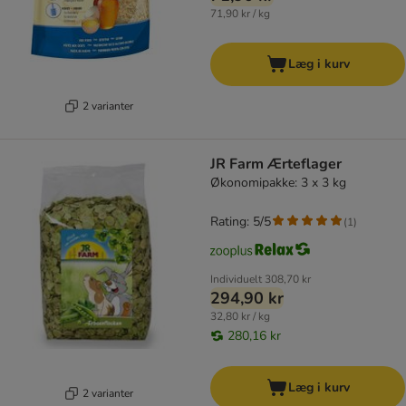
71,90 kr / kg
Læg i kurv
2 varianter
JR Farm Ærteflager
Økonomipakke: 3 x 3 kg
Rating: 5/5
(
1
)
Individuelt
308,70 kr
294,90 kr
32,80 kr / kg
280,16 kr
Læg i kurv
2 varianter