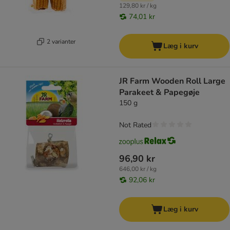
129,80 kr / kg
74,01 kr
2 varianter
Læg i kurv
JR Farm Wooden Roll Large
Parakeet & Papegøje
150 g
Not Rated
96,90 kr
646,00 kr / kg
92,06 kr
Læg i kurv