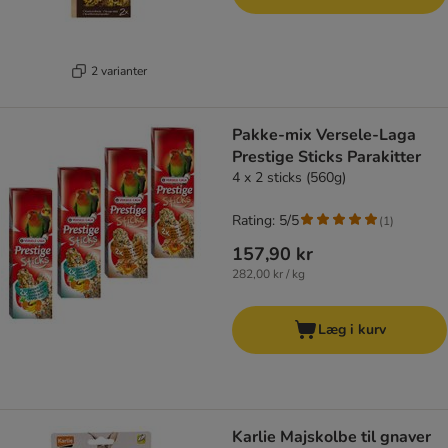
2 varianter
Pakke-mix Versele-Laga
Prestige Sticks Parakitter
4 x 2 sticks (560g)
Rating: 5/5
(
1
)
157,90 kr
282,00 kr / kg
Læg i kurv
Karlie Majskolbe til gnaver