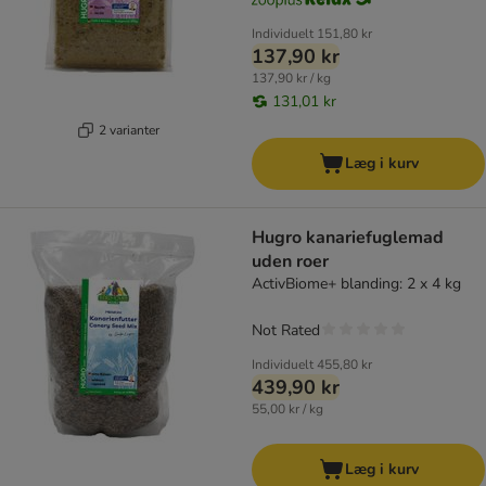
Individuelt
151,80 kr
137,90 kr
137,90 kr / kg
131,01 kr
2 varianter
Læg i kurv
Hugro kanariefuglemad
uden roer
ActivBiome+ blanding: 2 x 4 kg
Not Rated
Individuelt
455,80 kr
439,90 kr
55,00 kr / kg
Læg i kurv