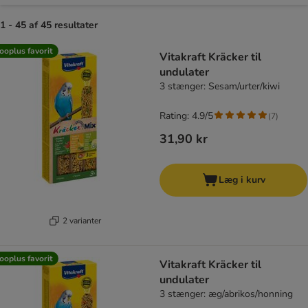
1 - 45 af 45 resultater
product items have been changed
ooplus favorit
Vitakraft Kräcker til
undulater
3 stænger: Sesam/urter/kiwi
Rating: 4.9/5
(
7
)
31,90 kr
Læg i kurv
2 varianter
ooplus favorit
Vitakraft Kräcker til
undulater
3 stænger: æg/abrikos/honning