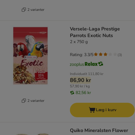
2 varianter
Versele-Laga Prestige
Parrots Exotic Nuts
2 x 750 g
Rating: 3.3/5
(
3
)
Individuelt
111,80 kr
86,90 kr
57,90 kr / kg
82,56 kr
2 varianter
Læg i kurv
Quiko Mineralsten Flower