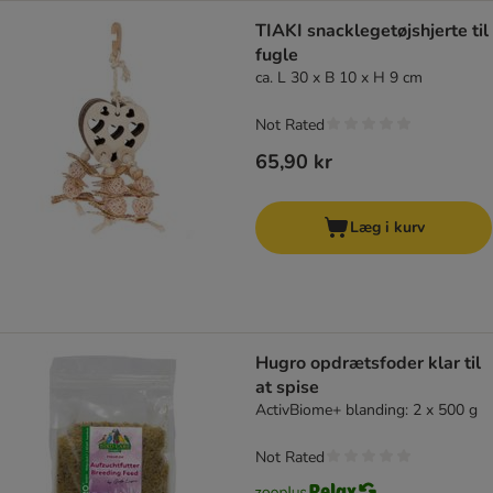
TIAKI snacklegetøjshjerte til
fugle
ca. L 30 x B 10 x H 9 cm
Not Rated
65,90 kr
Læg i kurv
Hugro opdrætsfoder klar til
at spise
ActivBiome+ blanding: 2 x 500 g
Not Rated