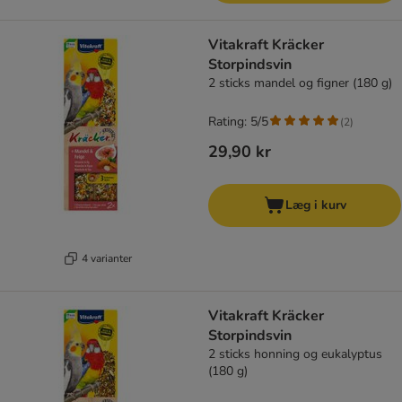
Vitakraft Kräcker
Storpindsvin
2 sticks mandel og figner (180 g)
Rating: 5/5
(
2
)
29,90 kr
Læg i kurv
4 varianter
Vitakraft Kräcker
Storpindsvin
2 sticks honning og eukalyptus
(180 g)