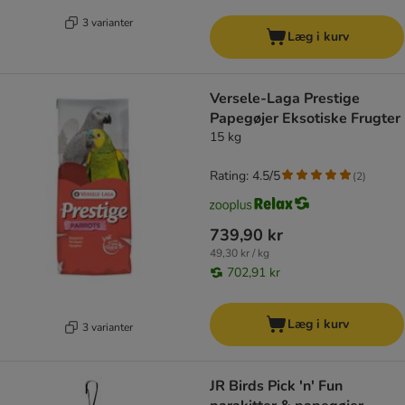
3 varianter
Læg i kurv
Versele-Laga Prestige
Papegøjer Eksotiske Frugter
15 kg
Rating: 4.5/5
(
2
)
739,90 kr
49,30 kr / kg
702,91 kr
Læg i kurv
3 varianter
JR Birds Pick 'n' Fun