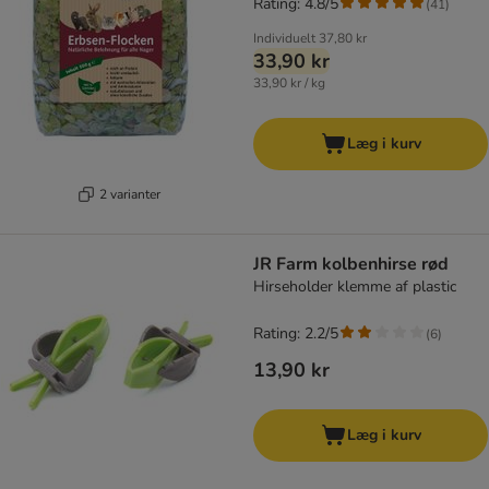
Rating: 4.8/5
(
41
)
Individuelt
37,80 kr
33,90 kr
33,90 kr / kg
Læg i kurv
2 varianter
JR Farm kolbenhirse rød
Hirseholder klemme af plastic
Rating: 2.2/5
(
6
)
13,90 kr
Læg i kurv