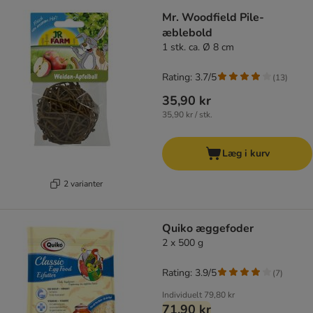
Mr. Woodfield Pile-
æblebold
1 stk. ca. Ø 8 cm
Rating: 3.7/5
(
13
)
35,90 kr
35,90 kr / stk.
Læg i kurv
2 varianter
Quiko æggefoder
2 x 500 g
Rating: 3.9/5
(
7
)
Individuelt
79,80 kr
71,90 kr