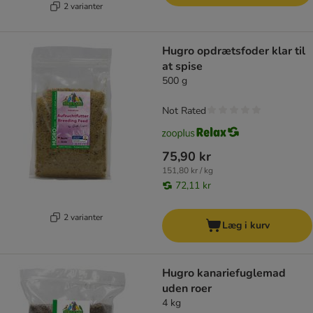
2 varianter
Hugro opdrætsfoder klar til
at spise
500 g
Not Rated
75,90 kr
151,80 kr / kg
72,11 kr
2 varianter
Læg i kurv
Hugro kanariefuglemad
uden roer
4 kg