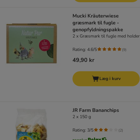
Mucki Kräuterwiese
græsmark til fugle -
genopfyldningspakke
2 x Græsmark til fugle med holder
Rating: 4.6/5
(
9
)
49,90 kr
Læg i kurv
JR Farm Bananchips
2 x 150 g
Rating: 3/5
(
2
)