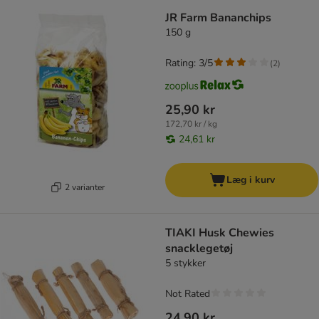
JR Farm Bananchips
150 g
Rating: 3/5
(
2
)
25,90 kr
172,70 kr / kg
24,61 kr
Læg i kurv
2 varianter
TIAKI Husk Chewies
snacklegetøj
5 stykker
Not Rated
24,90 kr