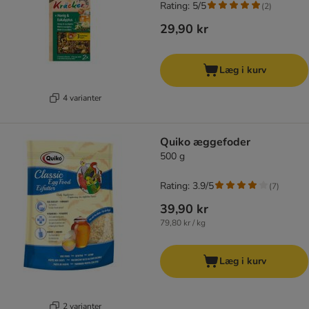
Rating: 5/5
(
2
)
29,90 kr
Læg i kurv
4 varianter
Quiko æggefoder
500 g
Rating: 3.9/5
(
7
)
39,90 kr
79,80 kr / kg
Læg i kurv
2 varianter