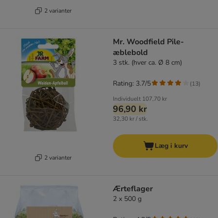
2 varianter
Mr. Woodfield Pile-
æblebold
3 stk. (hver ca. Ø 8 cm)
Rating: 3.7/5
(
13
)
Individuelt
107,70 kr
96,90 kr
32,30 kr / stk.
Læg i kurv
2 varianter
Ærteflager
2 x 500 g