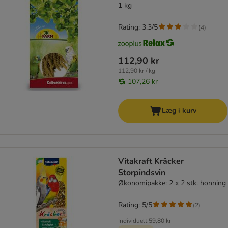
1 kg
Rating: 3.3/5
(
4
)
112,90 kr
112,90 kr / kg
107,26 kr
Læg i kurv
Vitakraft Kräcker
Storpindsvin
Økonomipakke: 2 x 2 stk. honning
Rating: 5/5
(
2
)
Individuelt
59,80 kr