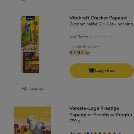
Vitakraft Cracker Papagei
Økonomipakke: 2 x 2 stk. honning
Not Rated
Individuelt
63,80 kr
57,90 kr
Læg i kurv
2 varianter
Versele-Laga Prestige
Papegøjer Eksotiske Frugter
750 g
Rating: 4.5/5
(
2
)