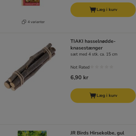
Læg i kurv
4 varianter
TIAKI hasselnødde-
knasestænger
sæt med 4 stk. ca. 15 cm
Not Rated
6,90 kr
Læg i kurv
JR Birds Hirsekolbe, gul