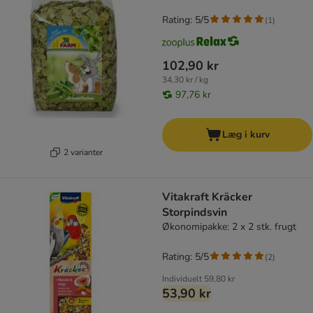
Rating: 5/5
(
1
)
102,90 kr
34,30 kr / kg
97,76 kr
Læg i kurv
2 varianter
Vitakraft Kräcker
Storpindsvin
Økonomipakke: 2 x 2 stk. frugt
Rating: 5/5
(
2
)
Individuelt
59,80 kr
53,90 kr