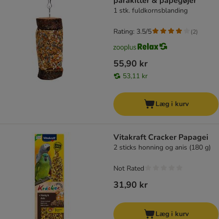
parakitter & papegøjer
1 stk. fuldkornsblanding
Rating: 3.5/5
(
2
)
55,90 kr
53,11 kr
Læg i kurv
Vitakraft Cracker Papagei
2 sticks honning og anis (180 g)
Not Rated
31,90 kr
Læg i kurv