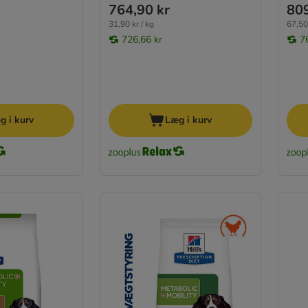
764,90 kr
809
31,90 kr / kg
67,50 
726,66 kr
7
g i kurv
Læg i kurv