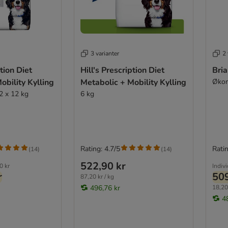
3 varianter
2 
ption Diet
Hill's Prescription Diet
Bria
obility Kylling
Metabolic + Mobility Kylling
Økon
2 x 12 kg
6 kg
Rating: 4.7/5
Ratin
(
14
)
(
14
)
522,90 kr
0 kr
Indiv
r
509
87,20 kr / kg
496,76 kr
18,20 
4