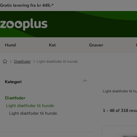
Gratis levering fra kr 449,-*
Hund
Kat
Gnaver
Åben kategori menu: Hund
Åben kategori menu: Kat
Åb
Diætfoder
Light diætfoder til hunde
Kategori
Light diætfoder til 
Diætfoder
Light diætfoder til hunde
1 - 48 af 318 res
Light diætfoder til hunde
product items ha