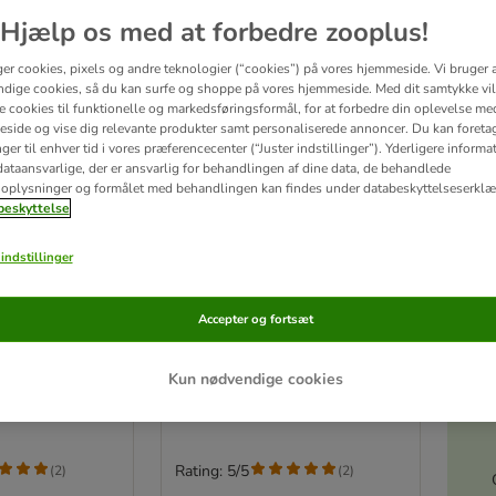
Hjælp os med at forbedre zooplus!
ger cookies, pixels og andre teknologier (“cookies”) på vores hjemmeside. Vi bruger 
dige cookies, så du kan surfe og shoppe på vores hjemmeside. Med dit samtykke vil
re cookies til funktionelle og markedsføringsformål, for at forbedre din oplevelse me
side og vise dig relevante produkter samt personaliserede annoncer. Du kan foreta
er til enhver tid i vores præferencecenter (“Juster indstillinger”). Yderligere inform
ataansvarlige, der er ansvarlig for behandlingen af ​​dine data, de behandlede
oplysninger og formålet med behandlingen kan findes under databeskyttelseserklæ
eskyttelse
indstillinger
3 varianter
 Plan Perfect
Hill's Science Plan Perfect
Accepter og fortsæt
t 1+ Medium
Weight Adult 1+ Medium
Akt
med kylling
Økonomipakke: 2 x 12 kg
Kun nødvendige cookies
Rating: 5/5
(
2
)
(
2
)