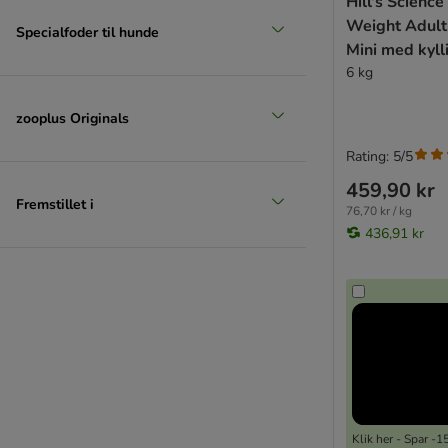
Hill's Science
Weight Adult
Specialfoder til hunde
Mini med kyll
6 kg
zooplus Originals
Rating: 5/5
459,90 kr
Fremstillet i
76,70 kr / kg
436,91 kr
Klik her - Spar -