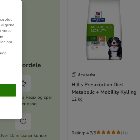
absolut
 vi gerne
d vores
ge
ation om
ring
Dine fordele
3 varianter
Hill's Prescription Diet
Metabolic + Mobility Kylling
iver zooplus Relax og spar
12 kg
5% hver gang
Rating: 4.7/5
(
14
)
Over 10 millioner kunder