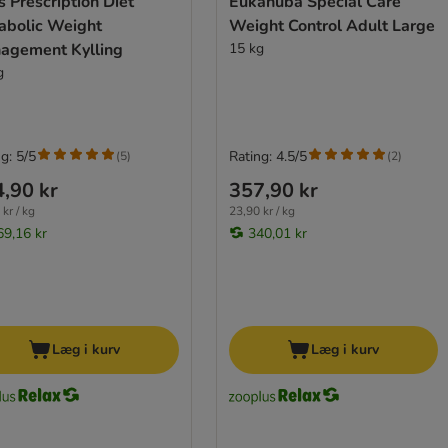
's Prescription Diet
Eukanuba Special Care
abolic Weight
Weight Control Adult Large
agement Kylling
15 kg
g
g: 5/5
Rating: 4.5/5
(
5
)
(
2
)
,90 kr
357,90 kr
kr / kg
23,90 kr / kg
69,16 kr
340,01 kr
Læg i kurv
Læg i kurv