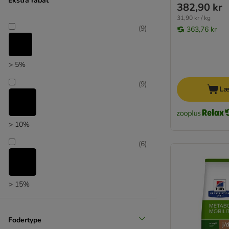
Ekstra rabat
382,90 kr
Beneful
31,90 kr / kg
Produkter med ekstra rabat
(
9
)
363,76 kr
(
41
)
> 5%
(
9
)
Læ
zooplus favorit
> 10%
(
6
)
> 15%
Fodertype