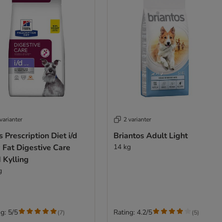
varianter
2 varianter
's Prescription Diet i/d
Briantos Adult Light
 Fat Digestive Care
14 kg
 Kylling
g
g: 5/5
Rating: 4.2/5
(
7
)
(
5
)