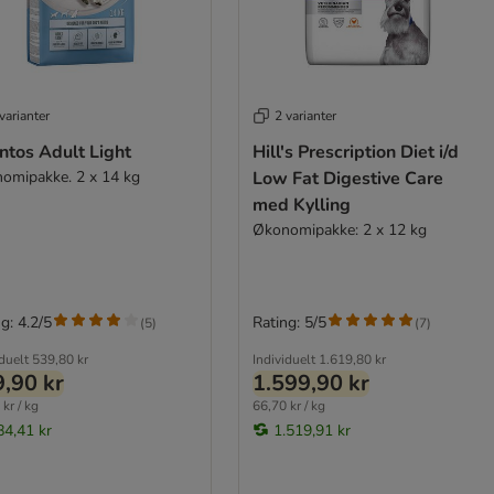
varianter
2 varianter
ntos Adult Light
Hill's Prescription Diet i/d
omipakke. 2 x 14 kg
Low Fat Digestive Care
med Kylling
Økonomipakke: 2 x 12 kg
g: 4.2/5
Rating: 5/5
(
5
)
(
7
)
iduelt
539,80 kr
Individuelt
1.619,80 kr
,90 kr
1.599,90 kr
kr / kg
66,70 kr / kg
84,41 kr
1.519,91 kr