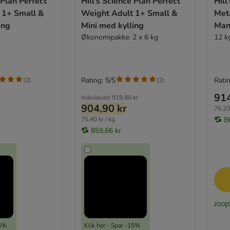
 Plan Perfect
Hill's Science Plan Perfect
Hill
 1+ Small &
Weight Adult 1+ Small &
Met
ing
Mini med kylling
Man
Økonomipakke: 2 x 6 kg
12 k
Rating: 5/5
Ratin
(
2
)
(
2
)
914
Individuelt
919,80 kr
904,90 kr
76,20 
75,40 kr / kg
8
859,66 kr
15%
Klik her - Spar -15%