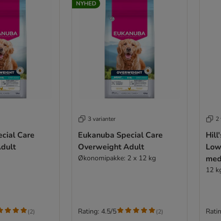
NYHED
3 varianter
2 
cial Care
Eukanuba Special Care
Hill
dult
Overweight Adult
Low
Økonomipakke: 2 x 12 kg
med
12 k
Rating: 4.5/5
Ratin
(
2
)
(
2
)