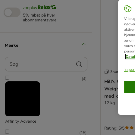
5% rabat på hver
Vi bru
abonnementsvare
nødven
aktive
hjemme
ændring
Mærke
vores d
person
Datab
Søg
Tilpas 
3 varianter
(
4
)
Hill's Science
Weight Adul
med kylling
12 kg
Affinity Advance
Rating: 5/5
(
15
)