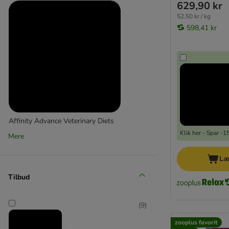
629,90 kr
52,50 kr / kg
598,41 kr
Affinity Advance Veterinary Diets
Klik her - Spar -
Mere
(
3
)
Læ
Tilbud
(
9
)
Almo Nature HFC
zooplus favorit