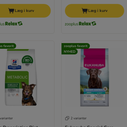
Læg i kurv
Læg i kurv
s favorit
zooplus favorit
NYHED
varianter
2 varianter