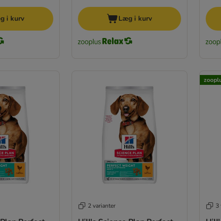
g i kurv
Læg i kurv
zooplu
2 varianter
3 