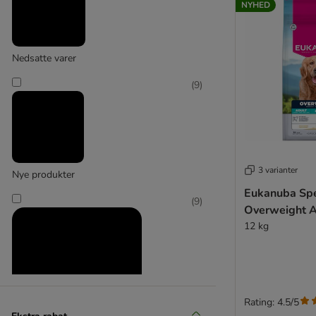
NYHED
(
4
)
Nedsatte varer
(
9
)
Animonda Vom Feinsten
3 varianter
(
2
)
Nye produkter
Eukanuba Spe
(
9
)
Overweight A
12 kg
Belcando
(
2
)
Rating: 4.5/5