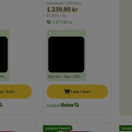
Individuelt
1.259,80 kr
1.239,90 kr
51,70 kr / kg
1.177,91 kr
15%
Klik her - Spar -15%
g i kurv
Læg i kurv
zooplus favorit
zooplu