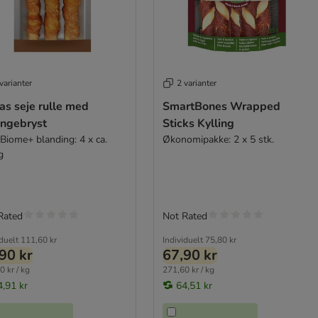
varianter
2 varianter
as seje rulle med
SmartBones Wrapped
ingebryst
Sticks Kylling
vBiome+ blanding: 4 x ca.
Økonomipakke: 2 x 5 stk.
g
Rated
Not Rated
iduelt
111,60 kr
Individuelt
75,80 kr
90 kr
67,90 kr
0 kr / kg
271,60 kr / kg
4,91 kr
64,51 kr