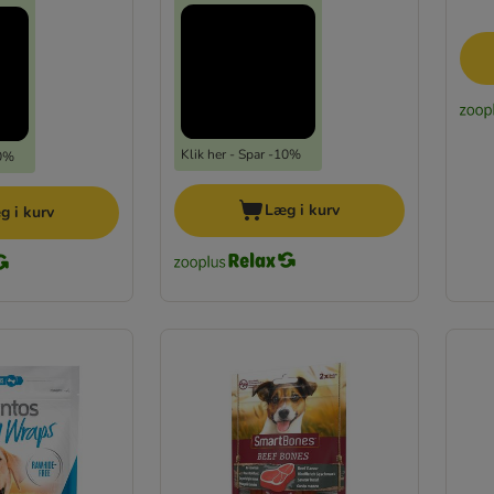
Klik her - Spar -10%
10%
Læg i kurv
g i kurv