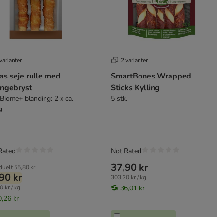
varianter
2 varianter
as seje rulle med
SmartBones Wrapped
ingebryst
Sticks Kylling
vBiome+ blanding: 2 x ca.
5 stk.
g
Rated
Not Rated
37,90 kr
iduelt
55,80 kr
90 kr
303,20 kr / kg
0 kr / kg
36,01 kr
0,26 kr