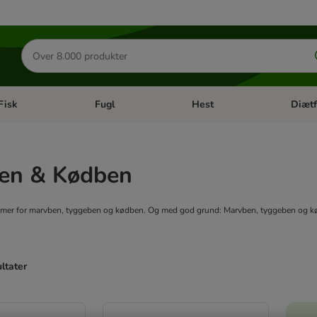
Søg
efter
produkter
Fisk
Fugl
Hest
Diætf
en kategori menu: Gnaver
Åben kategori menu: Fisk
Åben kategori menu: Fugl
Åben ka
en & Kødben
ormer for marvben, tyggeben og kødben. Og med god grund: Marvben, tyggeben og kø
ultater
ve been changed