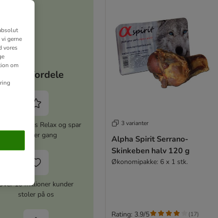
absolut
 vi gerne
d vores
ge
ation om
Dine fordele
ring
3 varianter
iver zooplus Relax og spar
5% hver gang
Alpha Spirit Serrano-
Skinkeben halv 120 g
Økonomipakke: 6 x 1 stk.
Over 10 millioner kunder
stoler på os
Rating: 3.9/5
(
17
)