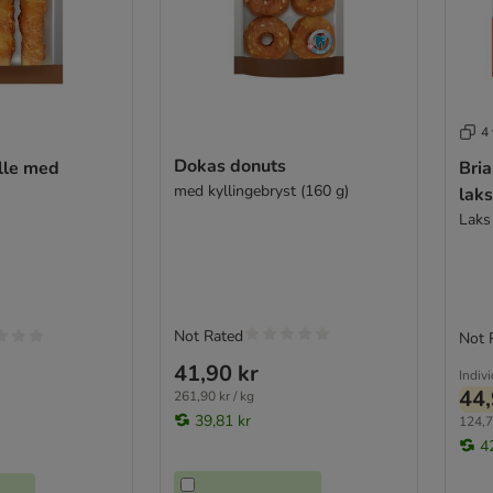
4 
Dokas donuts
lle med
Bria
med kyllingebryst (160 g)
laks
Laks
Not Rated
Not 
41,90 kr
Indiv
44,
261,90 kr / kg
39,81 kr
124,7
4