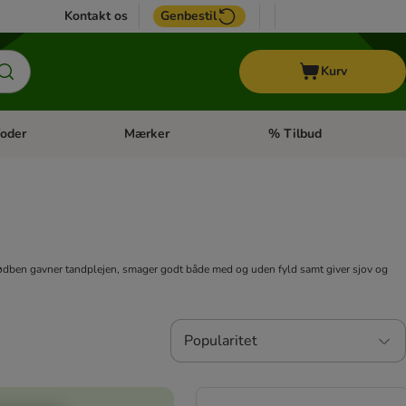
Kontakt os
Genbestil
Kurv
oder
Mærker
% Tilbud
tegori menu: Hest
Åben kategori menu: Diætfoder
Åben kategori menu: Mærk
dben gavner tandplejen, smager godt både med og uden fyld samt giver sjov og
Popularitet