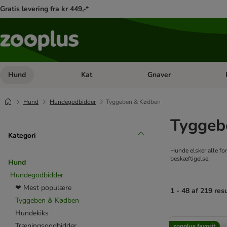
Gratis levering fra kr 449,-*
Hund
Kat
Gnaver
Åben kategori menu: Hund
Åben kategori menu: Kat
Åb
Hund
Hundegodbidder
Tyggeben & Kødben
Tyggeb
Kategori
Hunde elsker alle f
beskæftigelse.
Hund
Hundegodbidder
❤ Mest populære
1 - 48 af 219 res
Tyggeben & Kødben
Hundekiks
product items ha
Træningsgodbidder
zooplus favorit