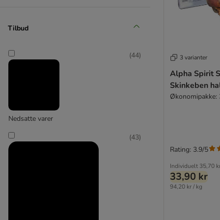
★ Concept for Life
Hansepet Cookie´s
Blue Tree
Crave
Tilbud
(
4
)
DeliBest
Dentalife
(
44
)
3 varianter
Dibo
Alpha Spirit 
Boxby
★ DogMio
Skinkeben ha
★ DogSnagger
(
25
)
Økonomipakke: 3
Dokas
George & Bobs
Nedsatte varer
GranataPet
(
43
)
Greenies
briantos
Rating: 3.9/5
★ Greenwoods
Happy Dog
Individuelt
35,70 k
33,90 kr
Heim
Hill's
94,20 kr / kg
HUNTER
Josera