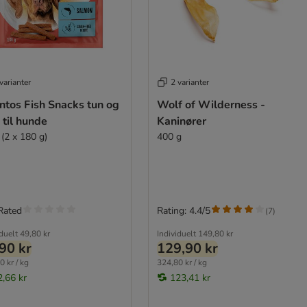
varianter
2 varianter
ntos Fish Snacks tun og
Wolf of Wilderness -
 til hunde
Kaninører
 (2 x 180 g)
400 g
Rated
Rating: 4.4/5
(
7
)
iduelt
49,80 kr
Individuelt
149,80 kr
90 kr
129,90 kr
0 kr / kg
324,80 kr / kg
2,66 kr
123,41 kr