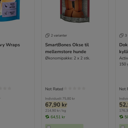
2 varianter
3 
ewy Wraps
SmartBones Okse til
Dok
mellemstore hunde
kyll
Økonomipakke: 2 x 2 stk.
Acti
150 
Not Rated
Not 
r
Individuelt
75,80 kr
Indiv
67,90 kr
52,
214,90 kr / kg
176,3
64,51 kr
5