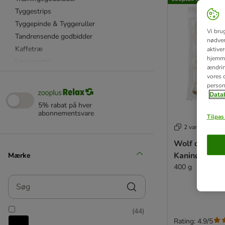
Tyggestrips
Tyggepinde & Tyggeruller
Vi bru
Tandrensende godbidder
nødven
Kaffetræ
aktive
hjemme
Leverpostej
ændring
Bløde godbidder
vores d
person
Skånsomme snacks
Datab
Kornfrie godbidder
5% rabat på hver
abonnementsvare
Tilpas 
Naturlige snacks
2 varianter
Fisk
Wolf of Wild
Gevir
Kaninører me
Mærke
Griseører & Grisetryner
400 g
Kallun
Søg
Kaninører
Kylling
(
44
)
Okseører & Klove
Rating: 4.9/5