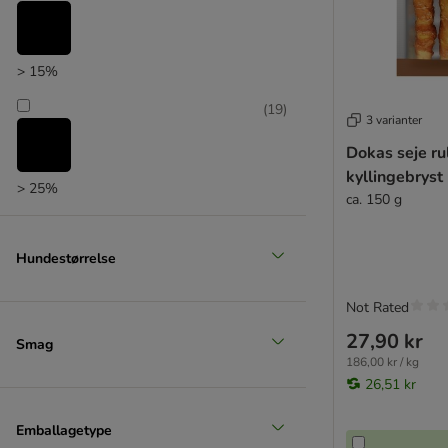
Thrive
Trixie
Tubidog
> 15%
Vitakraft
★ Wolf of Wilderness
(
19
)
3 varianter
Wolfsbacher
Dokas seje ru
Yakers
kyllingebryst
Yarrah
> 25%
ca. 150 g
Yummeez
Julekalendere
Hundestørrelse
DOGGY Dog
Frolic
Not Rated
Advance
Senior
27,90 kr
Smag
Snacks under 20 kr.
186,00 kr / kg
26,51 kr
Emballagetype