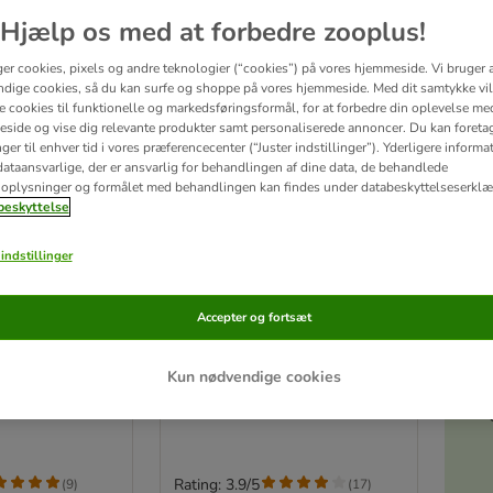
Hjælp os med at forbedre zooplus!
ger cookies, pixels og andre teknologier (“cookies”) på vores hjemmeside. Vi bruger 
dige cookies, så du kan surfe og shoppe på vores hjemmeside. Med dit samtykke vil
re cookies til funktionelle og markedsføringsformål, for at forbedre din oplevelse me
side og vise dig relevante produkter samt personaliserede annoncer. Du kan foreta
er til enhver tid i vores præferencecenter (“Juster indstillinger”). Yderligere inform
ataansvarlige, der er ansvarlig for behandlingen af ​​dine data, de behandlede
oplysninger og formålet med behandlingen kan findes under databeskyttelseserklæ
eskyttelse
indstillinger
3 varianter
Akt
erness -
Alpha Spirit Serrano-
Accepter og fortsæt
d pels
Skinkeben halv 120 g
1 stk.
Kun nødvendige cookies
Rating: 3.9/5
(
9
)
(
17
)