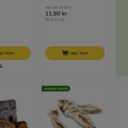
Vejl. pris
15,00 kr
11,90 kr
99,20 kr / kg
g i kurv
Læg i kurv
zooplus favorit