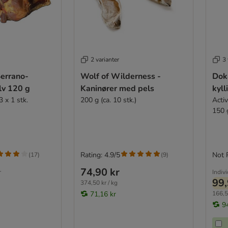
2 varianter
3 
Serrano-
Wolf of Wilderness -
Dok
lv 120 g
Kaninører med pels
kyll
 x 1 stk.
200 g (ca. 10 stk.)
Acti
150 
Rating: 4.9/5
Not 
(
17
)
(
9
)
74,90 kr
r
Indiv
99,
374,50 kr / kg
71,16 kr
166,5
9