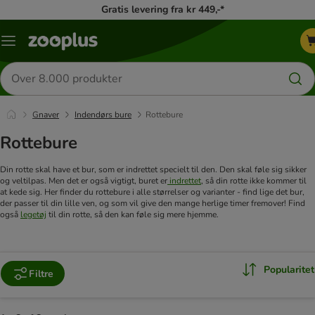
Gratis levering fra kr 449,-*
Menu
kategori
Søg
efter
produkter
Gnaver
Indendørs bure
Rottebure
Rottebure
Din rotte skal have et bur, som er indrettet specielt til den. Den skal føle sig sikker
og veltilpas. Men det er også vigtigt, buret er
indrettet
, så din rotte ikke kommer til
at kede sig. Her finder du rottebure i alle størrelser og varianter - find lige det bur,
der passer til din lille ven, og som vil give den mange herlige timer fremover! Find
også
legetøj
til din rotte, så den kan føle sig mere hjemme.
Popularitet
Filtre