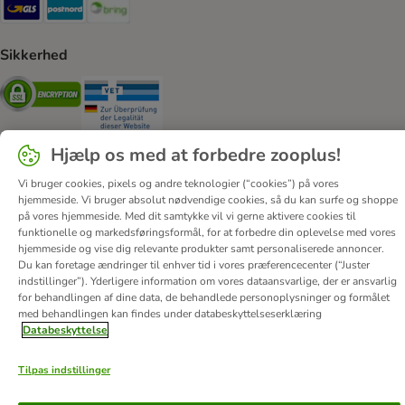
GLS Shipping Method
Postnord Shipping Method
Bring Shipping Method
Sikkerhed
Security
Security
Hjælp os med at forbedre zooplus!
Vi bruger cookies, pixels og andre teknologier (“cookies”) på vores
hjemmeside. Vi bruger absolut nødvendige cookies, så du kan surfe og shoppe
Om os
Job hos zooplus
Firmaoplysninger
på vores hjemmeside. Med dit samtykke vil vi gerne aktivere cookies til
Forordning om digitale tjenester
Generelle vilkår
funktionelle og markedsføringsformål, for at forbedre din oplevelse med vores
hjemmeside og vise dig relevante produkter samt personaliserede annoncer.
Fortryd aftale
Betaling
Levering
Databeskyttelse
Du kan foretage ændringer til enhver tid i vores præferencecenter (“Juster
Tilgængelighedserklæring
Corporate Website
indstillinger”). Yderligere information om vores dataansvarlige, der er ansvarlig
for behandlingen af ​​dine data, de behandlede personoplysninger og formålet
© zooplus SE
2026
med behandlingen kan findes under databeskyttelseserklæring
Databeskyttelse
Tilpas indstillinger