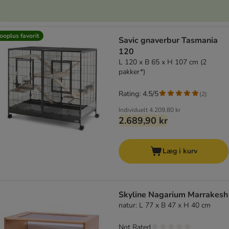
ooplus favorit
Savic gnaverbur Tasmania
120
L 120 x B 65 x H 107 cm (2
pakker*)
Rating: 4.5/5
(
2
)
Individuelt
4.209,80 kr
2.689,90 kr
Læg i kurv
Skyline Nagarium Marrakesh
natur: L 77 x B 47 x H 40 cm
Not Rated