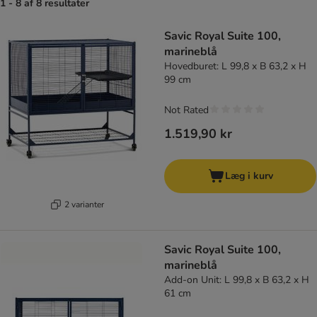
1 - 8 af 8 resultater
product items have been changed
Savic Royal Suite 100,
marineblå
Hovedburet: L 99,8 x B 63,2 x H
99 cm
Not Rated
1.519,90 kr
Læg i kurv
2 varianter
Savic Royal Suite 100,
marineblå
Add-on Unit: L 99,8 x B 63,2 x H
61 cm