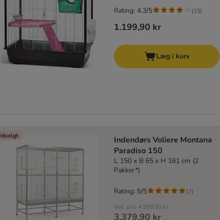
Rating: 4.3/5
(
15
)
1.199,90 kr
Læg i kurv
dsolgt
Indendørs Voliere Montana
Paradiso 150
L 150 x B 65 x H 161 cm (2
Pakker*)
Rating: 5/5
(
7
)
Vejl. pris
4.999,00 kr
3.379,90 kr