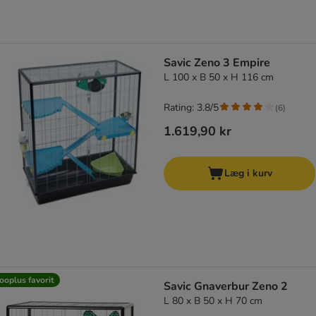
Savic Zeno 3 Empire
L 100 x B 50 x H 116 cm
Rating: 3.8/5
(
6
)
1.619,90 kr
Læg i kurv
ooplus favorit
Savic Gnaverbur Zeno 2
L 80 x B 50 x H 70 cm