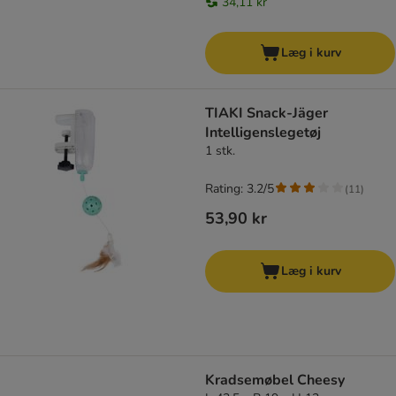
34,11 kr
Læg i kurv
TIAKI Snack-Jäger
Intelligenslegetøj
1 stk.
Rating: 3.2/5
(
11
)
53,90 kr
Læg i kurv
Kradsemøbel Cheesy