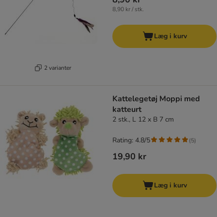
8,90 kr / stk.
Læg i kurv
2 varianter
Kattelegetøj Moppi med
katteurt
2 stk., L 12 x B 7 cm
Rating: 4.8/5
(
5
)
19,90 kr
Læg i kurv