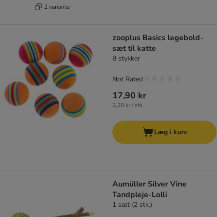
2 varianter
zooplus Basics legebold-
sæt til katte
8 stykker
Not Rated
17,90 kr
2,20 kr / stk.
Læg i kurv
Aumüller Silver Vine
Tandpleje-Lolli
1 sæt (2 stk.)