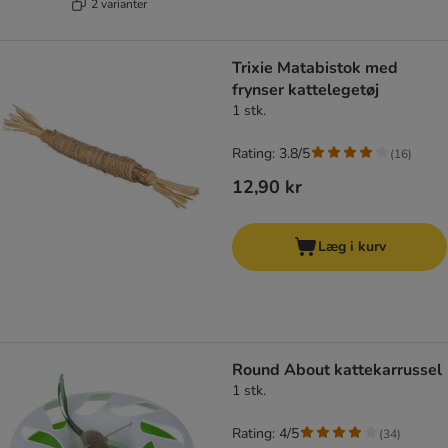
2 varianter
Trixie Matabistok med
frynser kattelegetøj
1 stk.
Rating: 3.8/5
(
16
)
12,90 kr
Læg i kurv
Round About kattekarrussel
1 stk.
Rating: 4/5
(
34
)