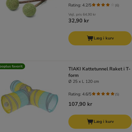
Rating: 4.2/5
(
6
)
Vejl. pris
64,90 kr
32,90 kr
Læg i kurv
ooplus favorit
TIAKI Kattetunnel Raket i T-
form
Ø 25 x L 120 cm
Rating: 4.6/5
(
5
)
107,90 kr
Læg i kurv