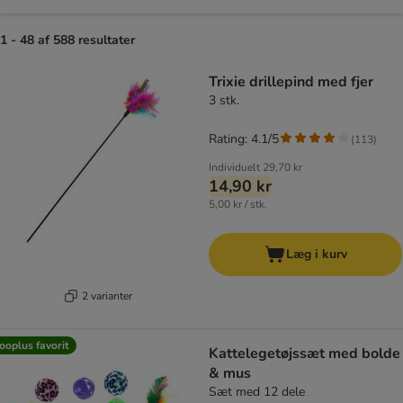
1 - 48 af 588 resultater
product items have been changed
Trixie drillepind med fjer
3 stk.
Rating: 4.1/5
(
113
)
Individuelt
29,70 kr
14,90 kr
5,00 kr / stk.
Læg i kurv
2 varianter
ooplus favorit
Kattelegetøjssæt med bolde
& mus
Sæt med 12 dele