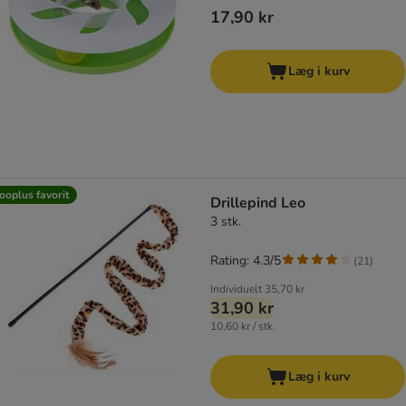
17,90 kr
Læg i kurv
ooplus favorit
Drillepind Leo
3 stk.
Rating: 4.3/5
(
21
)
Individuelt
35,70 kr
31,90 kr
10,60 kr / stk.
Læg i kurv