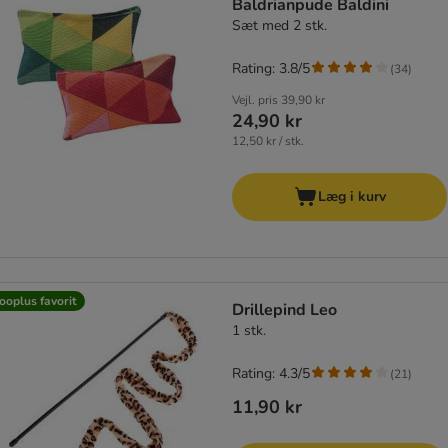
Baldrianpude Baldini
Sæt med 2 stk.
Rating: 3.8/5
(
34
)
Vejl. pris
39,90 kr
24,90 kr
12,50 kr / stk.
Læg i kurv
ooplus favorit
Drillepind Leo
1 stk.
Rating: 4.3/5
(
21
)
11,90 kr