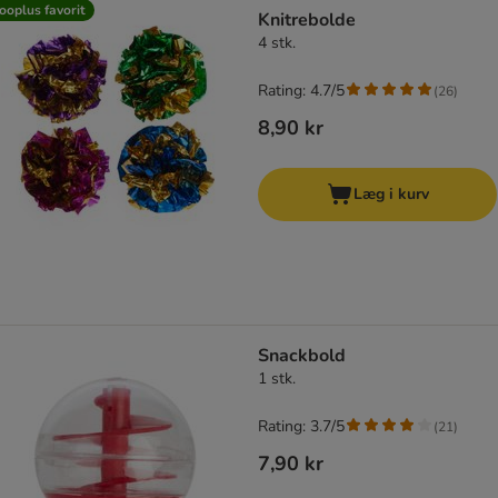
ooplus favorit
Knitrebolde
4 stk.
Rating: 4.7/5
(
26
)
8,90 kr
Læg i kurv
Snackbold
1 stk.
Rating: 3.7/5
(
21
)
7,90 kr