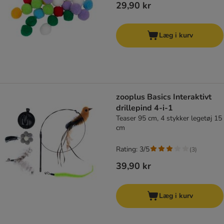
29,90 kr
Læg i kurv
zooplus Basics Interaktivt
drillepind 4-i-1
Teaser 95 cm, 4 stykker legetøj 15
cm
Rating: 3/5
(
3
)
39,90 kr
Læg i kurv