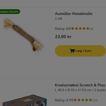
ooplus favorit
Aumüller Matabirulle
1 stk.
Rating: 5/5
(
8
)
23,90 kr
Læg i kurv
Kradsemøbel Scratch & Play
L 45,5 x B 24 x H 9,3 cm / 2 bolde
Rating: 4.7/5
(
23
)