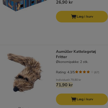
26,90 kr
Læg i kurv
Aumüller Kattelegetøj
Fritter
Økonomipakke: 2 stk.
Rating: 4.3/5
(
67
)
Individuelt
79,80 kr
71,90 kr
Læg i kurv