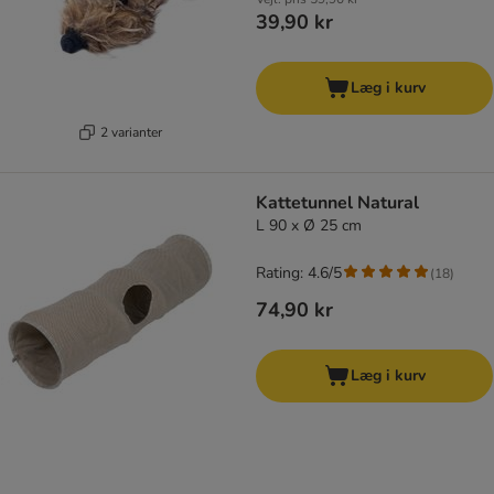
39,90 kr
Læg i kurv
2 varianter
Kattetunnel Natural
L 90 x Ø 25 cm
Rating: 4.6/5
(
18
)
74,90 kr
Læg i kurv