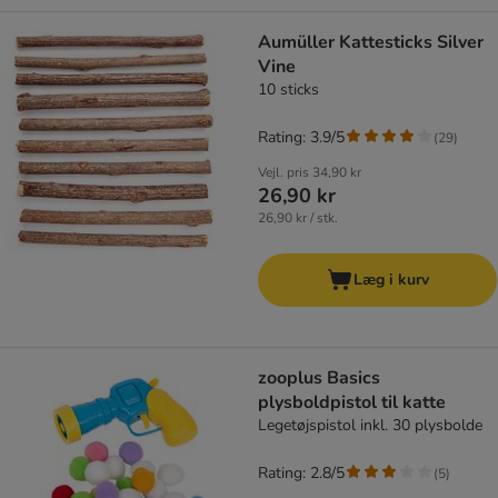
Aumüller Kattesticks Silver
Vine
10 sticks
Rating: 3.9/5
(
29
)
Vejl. pris
34,90 kr
26,90 kr
26,90 kr / stk.
Læg i kurv
zooplus Basics
plysboldpistol til katte
Legetøjspistol inkl. 30 plysbolde
Rating: 2.8/5
(
5
)