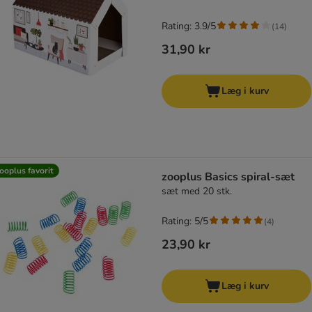
Rating: 3.9/5
(
14
)
31,90 kr
Læg i kurv
ooplus favorit
zooplus Basics spiral-sæt
sæt med 20 stk.
Rating: 5/5
(
4
)
23,90 kr
Læg i kurv