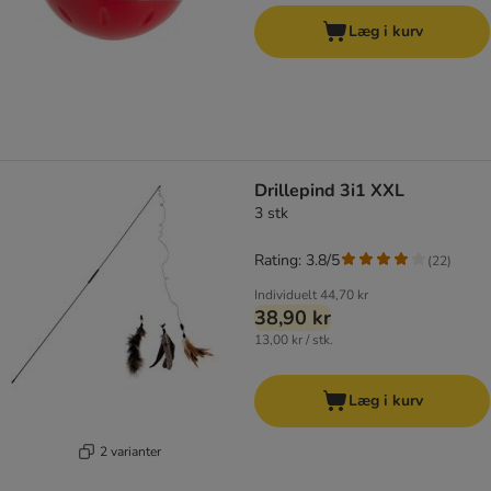
Læg i kurv
Drillepind 3i1 XXL
3 stk
Rating: 3.8/5
(
22
)
Individuelt
44,70 kr
38,90 kr
13,00 kr / stk.
Læg i kurv
2 varianter