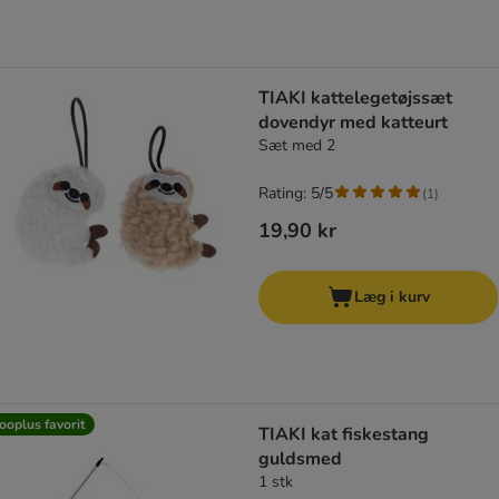
TIAKI kattelegetøjssæt
dovendyr med katteurt
Sæt med 2
Rating: 5/5
(
1
)
19,90 kr
Læg i kurv
ooplus favorit
TIAKI kat fiskestang
guldsmed
1 stk