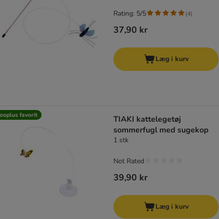
Rating: 5/5
(
4
)
37,90 kr
Læg i kurv
ooplus favorit
TIAKI kattelegetøj
sommerfugl med sugekop
1 stk
Not Rated
39,90 kr
Læg i kurv