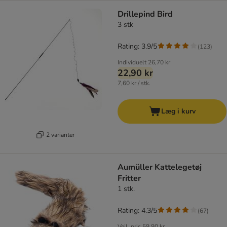
Drillepind Bird
3 stk
Rating: 3.9/5
(
123
)
Individuelt
26,70 kr
22,90 kr
7,60 kr / stk.
Læg i kurv
2 varianter
Aumüller Kattelegetøj
Fritter
1 stk.
Rating: 4.3/5
(
67
)
Vejl. pris
59,90 kr