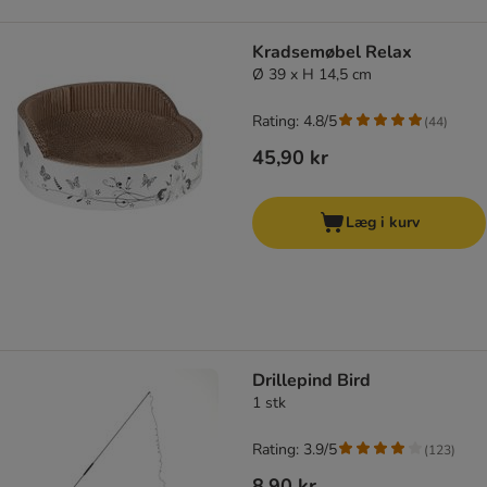
Kradsemøbel Relax
Ø 39 x H 14,5 cm
Rating: 4.8/5
(
44
)
45,90 kr
Læg i kurv
Drillepind Bird
1 stk
Rating: 3.9/5
(
123
)
8,90 kr