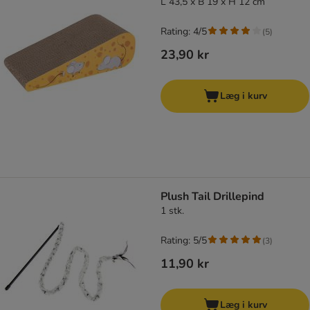
L 43,5 x B 19 x H 12 cm
Rating: 4/5
(
5
)
23,90 kr
Læg i kurv
Plush Tail Drillepind
1 stk.
Rating: 5/5
(
3
)
11,90 kr
Læg i kurv