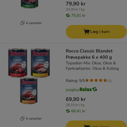
79,90 kr
33,30 kr / kg
75,91 kr
4 varianter
Læg i kurv
Rocco Classic Blandet
Prøvepakke 6 x 400 g
Topseller-Mix: Okse, Okse &
Fjerkræhjerter, Okse & Kylling
Rating: 5/5
(
1
)
69,90 kr
29,10 kr / kg
66,41 kr
4 varianter