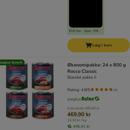
Klik her - Spar -5%
Læg i kurv
ooplus favorit
Økonomipakke: 24 x 800 g
Rocco Classic
Blandet pakke II
Rating: 4.8/5
(
9
)
Individuelt
499,60 kr
469,90 kr
24,50 kr / kg
446,41 kr