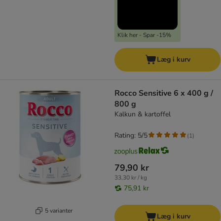
Klik her - Spar -15%
Læg i kurv
Rocco Sensitive 6 x 400 g /
800 g
Kalkun & kartoffel
Rating: 5/5
(
1
)
79,90 kr
33,30 kr / kg
75,91 kr
5 varianter
Læg i kurv