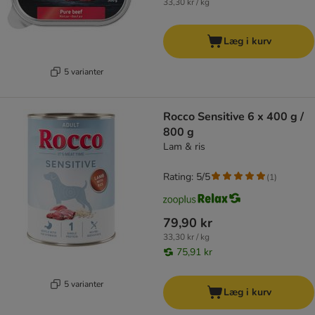
33,30 kr / kg
Læg i kurv
5 varianter
Rocco Sensitive 6 x 400 g /
800 g
Lam & ris
Rating: 5/5
(
1
)
79,90 kr
33,30 kr / kg
75,91 kr
5 varianter
Læg i kurv