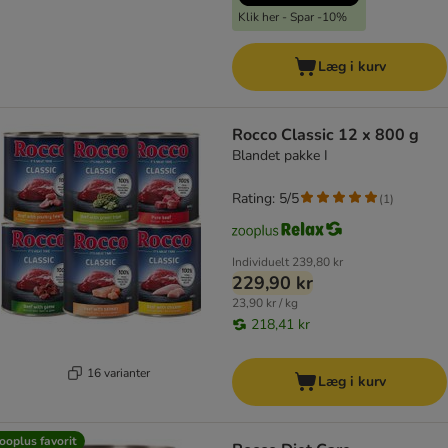
Klik her - Spar -10%
Læg i kurv
Rocco Classic 12 x 800 g
Blandet pakke I
Rating: 5/5
(
1
)
Individuelt
239,80 kr
229,90 kr
23,90 kr / kg
218,41 kr
16 varianter
Læg i kurv
ooplus favorit