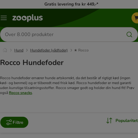
Gratis levering fra kr 449,-*
Menu
kategori
Søg
efter
produkter
Hund
Hundefoder (vådfoder)
★ Rocco
Rocco Hundefoder
Rocco hundefoder ernærer hunde artskorrekt, da det består af rigtigt kød (ingen
kød- og benmel) og er tilberedt med frisk kød. Rocco hundefoder er med garanti
uden kunstige tilsætningsstoffer. Rocco smager godt og holder din hund fit! Prøv
også
Rocco snacks
.
Popularitet
Filtre