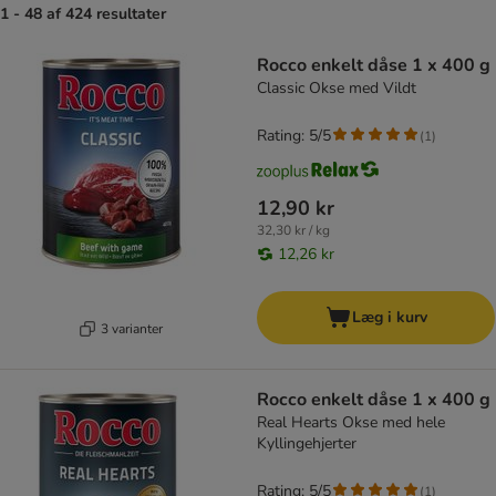
1 - 48 af 424 resultater
product items have been changed
Rocco enkelt dåse 1 x 400 g
Classic Okse med Vildt
Rating: 5/5
(
1
)
12,90 kr
32,30 kr / kg
12,26 kr
Læg i kurv
3 varianter
Rocco enkelt dåse 1 x 400 g
Real Hearts Okse med hele
Kyllingehjerter
Rating: 5/5
(
1
)