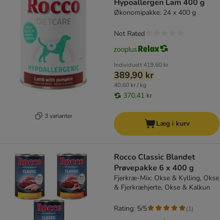
Hypoallergen Lam 400 g
Økonomipakke: 24 x 400 g
Not Rated
Individuelt
419,60 kr
389,90 kr
40,60 kr / kg
370,41 kr
3 varianter
Læg i kurv
Rocco Classic Blandet
Prøvepakke 6 x 400 g
Fjerkræ-Mix: Okse & Kylling, Okse
& Fjerkræhjerte, Okse & Kalkun
Rating: 5/5
(
1
)