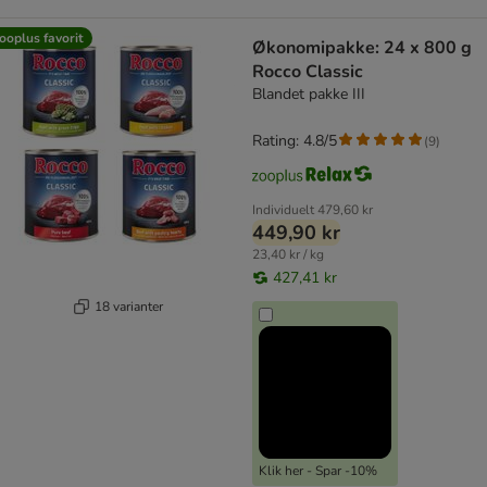
ooplus favorit
Økonomipakke: 24 x 800 g
Rocco Classic
Blandet pakke III
Rating: 4.8/5
(
9
)
Individuelt
479,60 kr
449,90 kr
23,40 kr / kg
427,41 kr
18 varianter
Klik her - Spar -10%