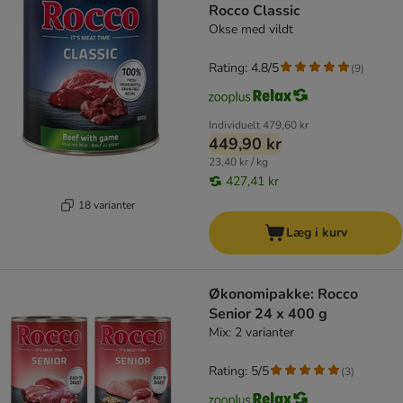
Rocco Classic
Okse med vildt
Rating: 4.8/5
(
9
)
Individuelt
479,60 kr
449,90 kr
23,40 kr / kg
427,41 kr
18 varianter
Læg i kurv
Økonomipakke: Rocco
Senior 24 x 400 g
Mix: 2 varianter
Rating: 5/5
(
3
)