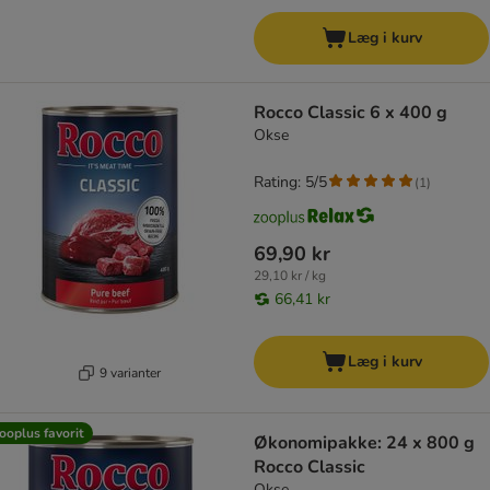
Læg i kurv
Rocco Classic 6 x 400 g
Okse
Rating: 5/5
(
1
)
69,90 kr
29,10 kr / kg
66,41 kr
Læg i kurv
9 varianter
ooplus favorit
Økonomipakke: 24 x 800 g
Rocco Classic
Okse