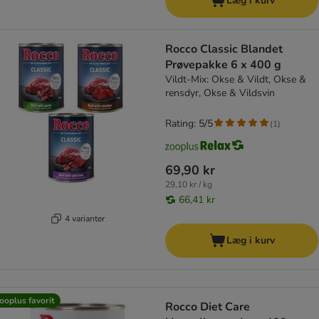
Læg i kurv
Rocco Classic Blandet
Prøvepakke 6 x 400 g
Vildt-Mix: Okse & Vildt, Okse &
rensdyr, Okse & Vildsvin
Rating: 5/5
(
1
)
69,90 kr
29,10 kr / kg
66,41 kr
4 varianter
Læg i kurv
ooplus favorit
Rocco Diet Care