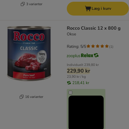
3 varianter
Læg i kurv
Rocco Classic 12 x 800 g
Okse
Rating: 5/5
(
1
)
Individuelt
239,80 kr
229,90 kr
23,90 kr / kg
218,41 kr
16 varianter