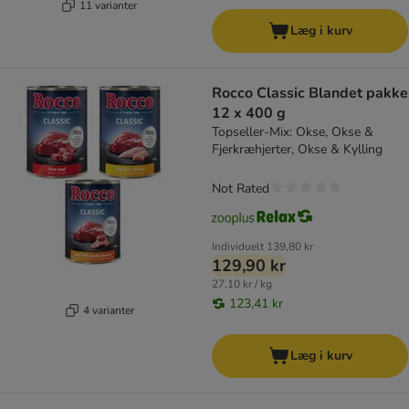
11 varianter
Læg i kurv
Rocco Classic Blandet pakke
12 x 400 g
Topseller-Mix: Okse, Okse &
Fjerkræhjerter, Okse & Kylling
Not Rated
Individuelt
139,80 kr
129,90 kr
27,10 kr / kg
123,41 kr
4 varianter
Læg i kurv