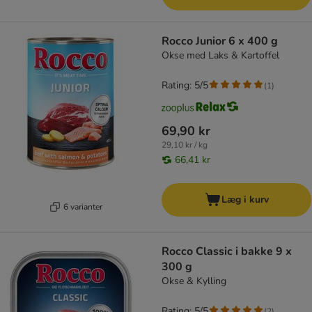
Rocco Junior 6 x 400 g
Okse med Laks & Kartoffel
Rating: 5/5
(
1
)
69,90 kr
29,10 kr / kg
66,41 kr
Læg i kurv
6 varianter
Rocco Classic i bakke 9 x
300 g
Okse & Kylling
Rating: 5/5
(
2
)