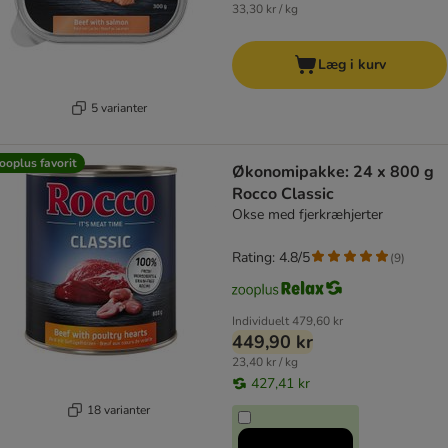
33,30 kr / kg
Læg i kurv
5 varianter
ooplus favorit
Økonomipakke: 24 x 800 g
Rocco Classic
Okse med fjerkræhjerter
Rating: 4.8/5
(
9
)
Individuelt
479,60 kr
449,90 kr
23,40 kr / kg
427,41 kr
18 varianter