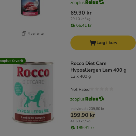
69,90 kr
29,10 kr / kg
66,41 kr
4 varianter
Læg i kurv
ooplus favorit
Rocco Diet Care
Hypoallergen Lam 400 g
12 x 400 g
Not Rated
Individuelt
209,80 kr
199,90 kr
41,60 kr / kg
189,91 kr