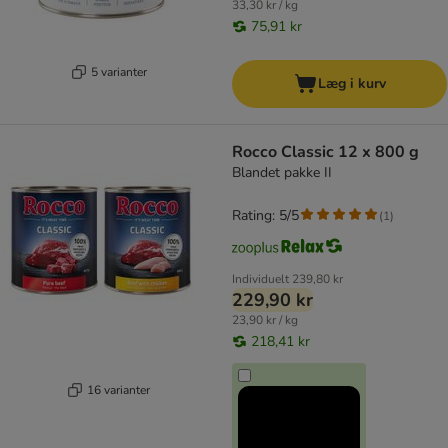
33,30 kr / kg
75,91 kr
5 varianter
Læg i kurv
Rocco Classic 12 x 800 g
Blandet pakke II
Rating: 5/5
(
1
)
Individuelt
239,80 kr
229,90 kr
23,90 kr / kg
218,41 kr
16 varianter