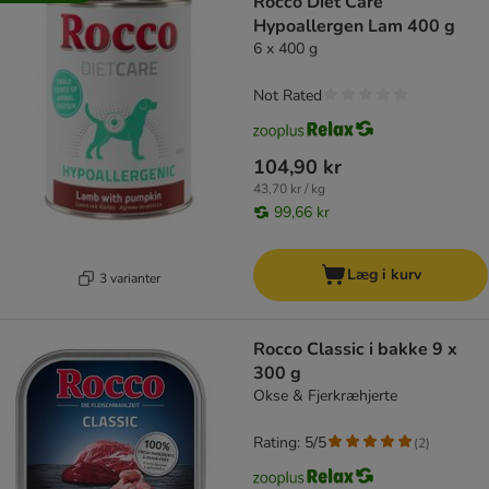
Rocco Diet Care
Hypoallergen Lam 400 g
6 x 400 g
Not Rated
104,90 kr
43,70 kr / kg
99,66 kr
Læg i kurv
3 varianter
Rocco Classic i bakke 9 x
300 g
Okse & Fjerkræhjerte
Rating: 5/5
(
2
)