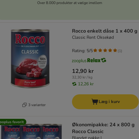
Over 8.000 produkter at vælge imellem
Rocco enkelt dåse 1 x 400 g
Classic Rent Oksekød
Rating: 5/5
(
1
)
12,90 kr
32,30 kr / kg
12,26 kr
Læg i kurv
3 varianter
ooplus favorit
Økonomipakke: 24 x 800 g
Rocco Classic
Blandet pakke I