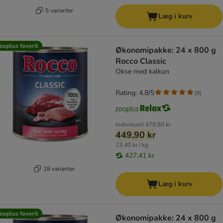
5 varianter
Læg i kurv
ooplus favorit
Økonomipakke: 24 x 800 g
Rocco Classic
Okse med kalkun
Rating: 4.8/5
(
9
)
Individuelt
479,60 kr
449,90 kr
23,40 kr / kg
427,41 kr
18 varianter
Læg i kurv
ooplus favorit
Økonomipakke: 24 x 800 g