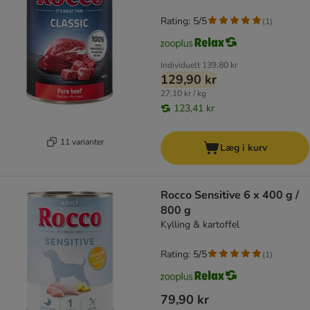
Rating: 5/5
(
1
)
Individuelt
139,80 kr
129,90 kr
27,10 kr / kg
123,41 kr
11 varianter
Læg i kurv
Rocco Sensitive 6 x 400 g /
800 g
Kylling & kartoffel
Rating: 5/5
(
1
)
79,90 kr