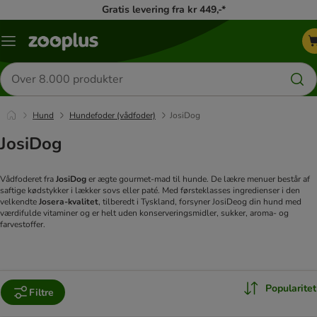
Gratis levering fra kr 449,-*
Menu
kategori
Søg
efter
produkter
Hund
Hundefoder (vådfoder)
JosiDog
JosiDog
Vådfoderet fra
JosiDog
er ægte gourmet-mad til hunde. De lækre menuer består af
saftige kødstykker i lækker sovs eller paté. Med førsteklasses ingredienser i den
velkendte
Josera-kvalitet
, tilberedt i Tyskland, forsyner JosiDeog din hund med
værdifulde vitaminer og er helt uden konserveringsmidler, sukker, aroma- og
farvestoffer.
Popularitet
Filtre