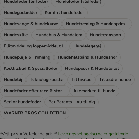
Hundefoder (tørfoder)
Hundefoder (vådfoder)
Hundegodbidder
Kornfrit hundefoder
Hundesenge & hundekurve
Hundetræning & Hundeopdragelse
Hundeskåle
Hundehus & Hundelem
Hundetransport
Flåtmiddel og loppemiddel til hunde
Hundelegetøj
Hundepleje & Trimning
Hundehalsbånd & Hundesnor
Kosttilskud & Specialfoder
Hundeposer & Hundetoilet
Hundetøj
Teknologi-udstyr
Til hvalpe
Til ældre hunde
Hundefoder efter race & størrelse
Julemarked til hunde
Senior hundefoder
Pet Parents - Alt til dig
WARNER BROS COLLECTION
*Vejl. pris = Vejledende pris **
Leveringsbetingelserne er gældende