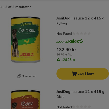
1 - 3 af 3 resultater
product items have been changed
JosiDog i sauce 12 x 415 g
Kylling
Not Rated
132,90 kr
26,70 kr / kg
126,26 kr
Læg i kurv
3 varianter
JosiDog i sauce 12 x 415 g
Okse
Not Rated