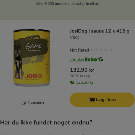
Over 8.000 produkter at vælge imellem
JosiDog i sauce 12 x 415 g
Vildt
Not Rated
132,90 kr
26,70 kr / kg
126,26 kr
Læg i kurv
3 varianter
Har du ikke fundet noget endnu?