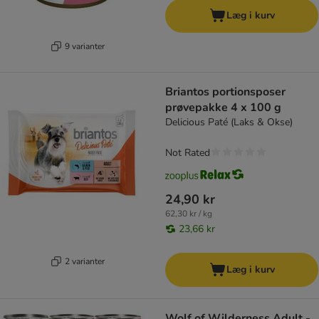
Læg i kurv
9 varianter
Briantos portionsposer
prøvepakke 4 x 100 g
Delicious Paté (Laks & Okse)
Not Rated
24,90 kr
62,30 kr / kg
23,66 kr
2 varianter
Læg i kurv
Wolf of Wilderness Adult -