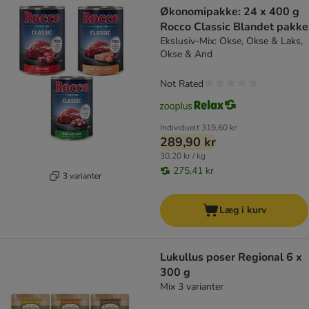
Økonomipakke: 24 x 400 g
Rocco Classic Blandet pakke
Ekslusiv-Mix: Okse, Okse & Laks,
Okse & And
Not Rated
Individuelt
319,60 kr
289,90 kr
30,20 kr / kg
275,41 kr
3 varianter
Læg i kurv
Lukullus poser Regional 6 x
300 g
Mix 3 varianter