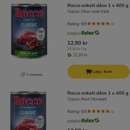
product items have been changed
Rocco enkelt dåse 1 x 400 g
Classic Okse med Vildt
Rating: 5/5
(
1
)
12,90 kr
32,30 kr / kg
12,26 kr
Læg i kurv
3 varianter
Rocco enkelt dåse 1 x 400 g
Classic Rent Oksekød
Rating: 5/5
(
1
)