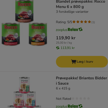
Blandet prøvepakke: Rocco
Menu 6 x 800 g
3 forskellige varianter
Rating: 5/5
(
1
)
119,90 kr
25,00 kr / kg
113,91 kr
Læg i kurv
Prøvepakke! Briantos Bidder
i Sauce
6 x 415 g
Not Rated