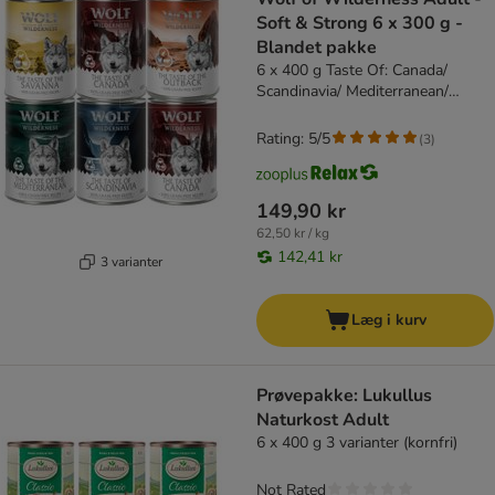
Soft & Strong 6 x 300 g -
Blandet pakke
6 x 400 g Taste Of: Canada/
Scandinavia/ Mediterranean/
Outback/ Savanna
Rating: 5/5
(
3
)
149,90 kr
62,50 kr / kg
142,41 kr
3 varianter
Læg i kurv
Prøvepakke: Lukullus
Naturkost Adult
6 x 400 g 3 varianter (kornfri)
Not Rated