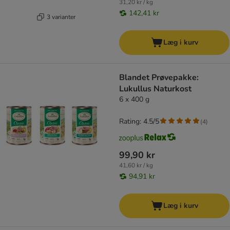
31,20 kr / kg
142,41 kr
3 varianter
Læg i kurv
Blandet Prøvepakke:
Lukullus Naturkost
6 x 400 g
Rating: 4.5/5
(
4
)
99,90 kr
41,60 kr / kg
94,91 kr
Læg i kurv