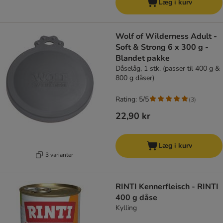
Læg i kurv
Wolf of Wilderness Adult -
Soft & Strong 6 x 300 g -
Blandet pakke
Dåselåg, 1 stk. (passer til 400 g &
800 g dåser)
Rating: 5/5
(
3
)
22,90 kr
Læg i kurv
3 varianter
RINTI Kennerfleisch - RINTI
400 g dåse
Kylling