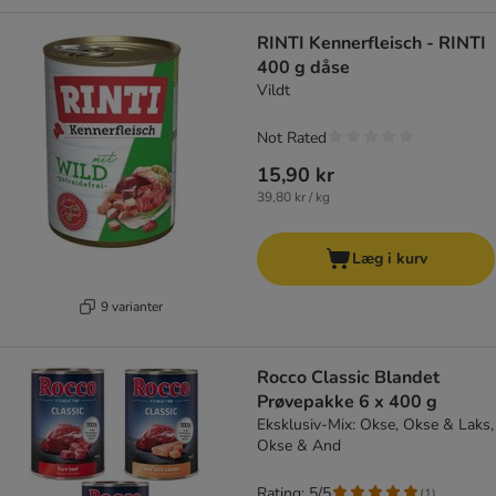
RINTI Kennerfleisch - RINTI
400 g dåse
Vildt
Not Rated
15,90 kr
39,80 kr / kg
Læg i kurv
9 varianter
Rocco Classic Blandet
Prøvepakke 6 x 400 g
Eksklusiv-Mix: Okse, Okse & Laks,
Okse & And
Rating: 5/5
(
1
)