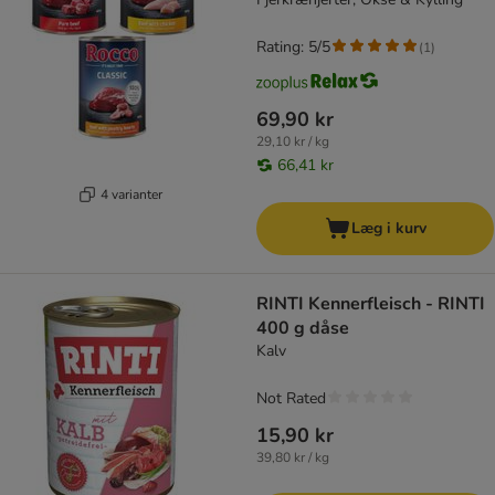
Rating: 5/5
(
1
)
69,90 kr
29,10 kr / kg
66,41 kr
4 varianter
Læg i kurv
RINTI Kennerfleisch - RINTI
400 g dåse
Kalv
Not Rated
15,90 kr
39,80 kr / kg