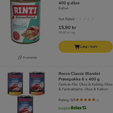
400 g dåse
Kallun
Not Rated
15,90 kr
39,80 kr / kg
Læg i kurv
9 varianter
Rocco Classic Blandet
Prøvepakke 6 x 400 g
Fjerkræ-Mix: Okse & Kylling, Okse
& Fjerkræhjerte, Okse & Kalkun
Rating: 5/5
(
1
)