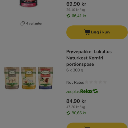
69,90 kr
29,10 kr / kg
66,41 kr
4 varianter
Læg i kurv
Prøvepakke: Lukullus
Naturkost Kornfri
portionspose
6 x 300 g
Not Rated
84,90 kr
47,20 kr / kg
80,66 kr