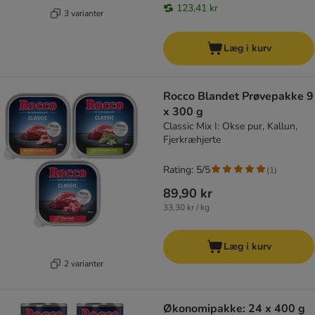
123,41 kr
3 varianter
Læg i kurv
Rocco Blandet Prøvepakke 9
x 300 g
Classic Mix I: Okse pur, Kallun,
Fjerkræhjerte
Rating: 5/5
(
1
)
89,90 kr
33,30 kr / kg
Læg i kurv
2 varianter
Økonomipakke: 24 x 400 g