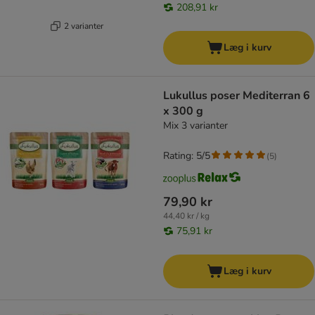
208,91 kr
2 varianter
Læg i kurv
Lukullus poser Mediterran 6
x 300 g
Mix 3 varianter
Rating: 5/5
(
5
)
79,90 kr
44,40 kr / kg
75,91 kr
Læg i kurv