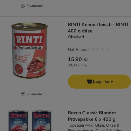
9 varianter
RINTI Kennerfleisch - RINTI
400 g dåse
Oksekød
Not Rated
15,90 kr
39,80 kr / kg
Læg i kurv
9 varianter
Rocco Classic Blandet
Prøvepakke 6 x 400 g
Topseller-Mix: Okse, Okse &
Fjerkræhjerter, Okse & Kylling