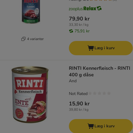
79,90 kr
33,30 kr / kg
75,91 kr
4 varianter
Læg i kurv
RINTI Kennerfleisch - RINTI
400 g dåse
And
Not Rated
15,90 kr
39,80 kr / kg
Læg i kurv