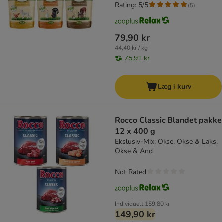
Rating: 5/5
(
5
)
79,90 kr
44,40 kr / kg
75,91 kr
Læg i kurv
Rocco Classic Blandet pakke
12 x 400 g
Ekslusiv-Mix: Okse, Okse & Laks,
Okse & And
Not Rated
Individuelt
159,80 kr
149,90 kr