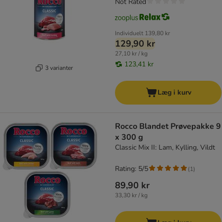
Not Rated
Individuelt
139,80 kr
129,90 kr
27,10 kr / kg
123,41 kr
3 varianter
Læg i kurv
Rocco Blandet Prøvepakke 9
x 300 g
Classic Mix II: Lam, Kylling, Vildt
Rating: 5/5
(
1
)
89,90 kr
33,30 kr / kg