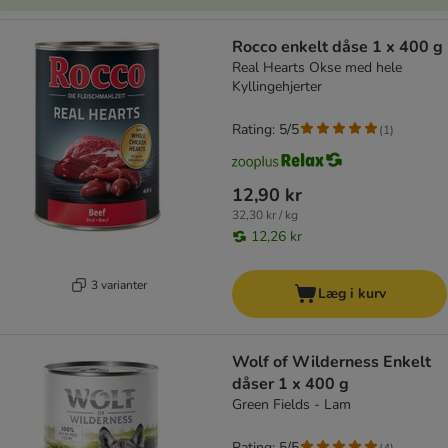
Rocco enkelt dåse 1 x 400 g
Real Hearts Okse med hele
Kyllingehjerter
Rating: 5/5
(
1
)
12,90 kr
32,30 kr / kg
12,26 kr
3 varianter
Læg i kurv
Wolf of Wilderness Enkelt
dåser 1 x 400 g
Green Fields - Lam
Rating: 5/5
(
4
)