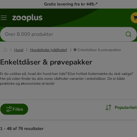
Gratis levering fra kr 449,-*
Menu
kategori
Søg
efter
produkter
Hund
Hundefoder (vådfoder)
❶ Enkeltdåser & prøvepakker
Enkeltdåser & prøvepakker
Er du usikker på, hvad din hund kan lide? Eller hvilket fodermærke du skal vælge?
Her på siden finder du alle vores vådfoder-varianter i enkeltdåser. De er både
praktiske og økonomiske at teste!
Popularitet
Filtre
1 - 48 af 76 resultater