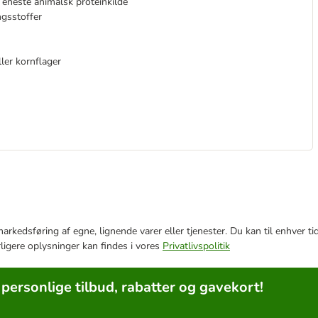
 eneste animalsk proteinkilde
ngsstoffer
ler kornflager
e markedsføring af egne, lignende varer eller tjenester. Du kan til enhve
rligere oplysninger kan findes i vores
Privatlivspolitik
 personlige tilbud, rabatter og gavekort!