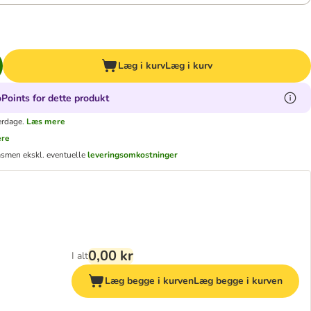
Læg i kurv
Læg i kurv
Points for dette produkt
erdage.
Læs mere
ere
ms
men ekskl. eventuelle
leveringsomkostninger
0,00 kr
I alt
Læg begge i kurven
Læg begge i kurven