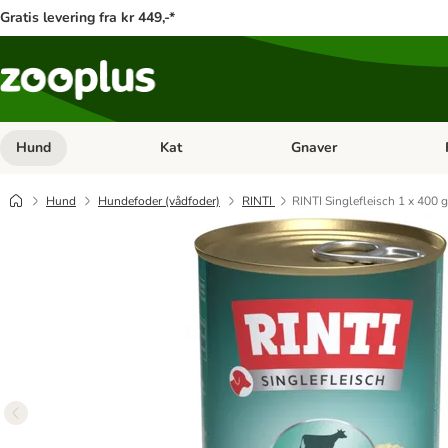
Gratis levering fra kr 449,-*
Hund
Kat
Gnaver
Åben kategori menu: Hund
Åben kategori menu: Kat
Åb
Hund
Hundefoder (vådfoder)
RINTI
RINTI Singlefleisch 1 x 400 g