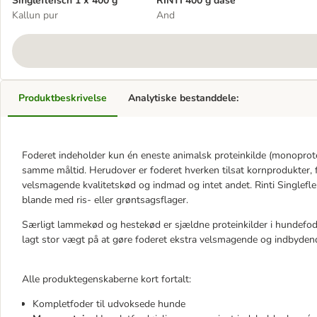
Singlefleisch 1 x 400 g
RINTI 400 g dåse
Kallun pur
And
Produktbeskrivelse
Analytiske bestanddele:
Foderet indeholder kun én eneste animalsk proteinkilde (monoprotein
samme måltid. Herudover er foderet hverken tilsat kornprodukter, fr
velsmagende kvalitetskød og indmad og intet andet. Rinti Singlefle
blande med ris- eller grøntsagsflager.
Særligt lammekød og hestekød er sjældne proteinkilder i hundefod
lagt stor vægt på at gøre foderet ekstra velsmagende og indbyden
Alle produktegenskaberne kort fortalt:
Kompletfoder til udvoksede hunde