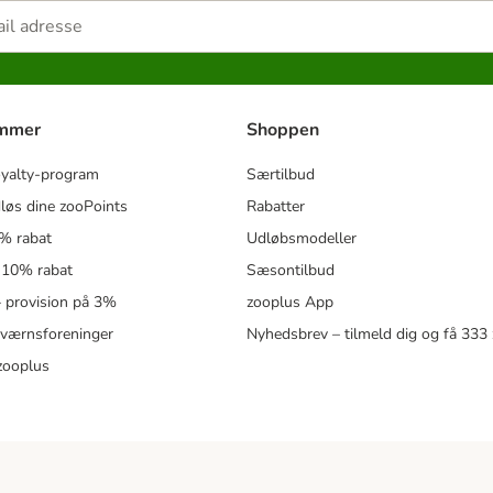
ammer
Shoppen
oyalty-program
Særtilbud
løs dine zooPoints
Rabatter
5% rabat
Udløbsmodeller
 10% rabat
Sæsontilbud
 – provision på 3%
zooplus App
eværnsforeninger
Nyhedsbrev – tilmeld dig og få 333
zooplus