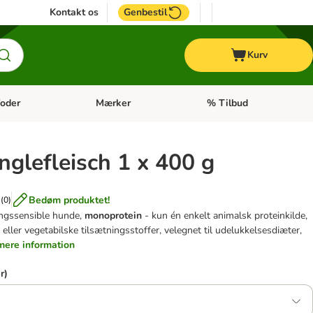
Kontakt os
Genbestil
Kurv
oder
Mærker
% Tilbud
tegori menu: Hest
Åben kategori menu: Diætfoder
Åben kategori menu: Mærk
nglefleisch 1 x 400 g
Bedøm produktet!
(
0
)
ingssensible hunde,
monoprotein
- kun én enkelt animalsk proteinkilde,
ller vegetabilske tilsætningsstoffer, velegnet til udelukkelsesdiæter,
 mere information
r)