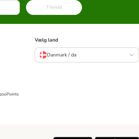
Tilmeld
Vælg land
Danmark / da
 zooPoints