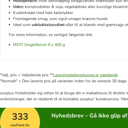
Monoprotein:
Hver letfordøjelig smagsvariant indeholder kun én
Uden:
kornprodukter & soja, vegetabilske eller kunstige tilsætni
Kvalitetskød med hele kødstykker
Fremtagende smag, som også smager kræsne hunde
Ideel som
udelukkelsesdiæt
eller til at blande med grøntsags-el
For mere information, se venligst følgende link:
RINTI Singlefleisch 6 x 400 g
*Vejl. pris = Vejledende pris **
Leveringsbetingelserne er gældende
"Normalt" = Den laveste pris på varianten inden for de seneste 30 dage.
zooplus forbeholder sig retten til at bruge din e-mailadresse til direkt
omkostninger, der er relateret til at kontakte zooplus' kundeservice. Yde
333
Nyhedsbrev – Gå ikke glip af
zooPoint for