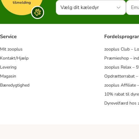
tilmelding
Vælg dit kæledyr
Service
Fordelsprogr
Mit zooplus
zooplus Club – L
Kontakt/Hjælp
Præmieshop – ind
Levering
zooplus Relax – 
Magasin
Opdrætterrabat –
Bæredygtighed
zooplus Affiliate
10% rabat til dyr
Dyrevelfærd hos 