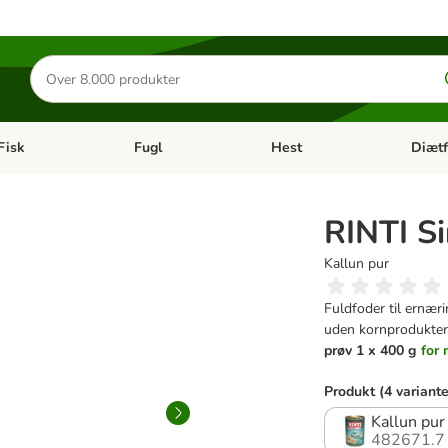
Søg
efter
produkter
Fisk
Fugl
Hest
Diætf
en kategori menu: Gnaver
Åben kategori menu: Fisk
Åben kategori menu: Fugl
Åben ka
RINTI Si
Kallun pur
Fuldfoder til ernær
uden kornprodukter e
prøv 1 x 400 g
for
Produkt (4 variante
Kallun pur
482671.7