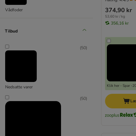
374,90 kr
Vådfoder
53,60 kr / kg
356,16 kr
Tilbud
(
50
)
Klik her - Spar -
Nedsatte varer
(
50
)
Læ