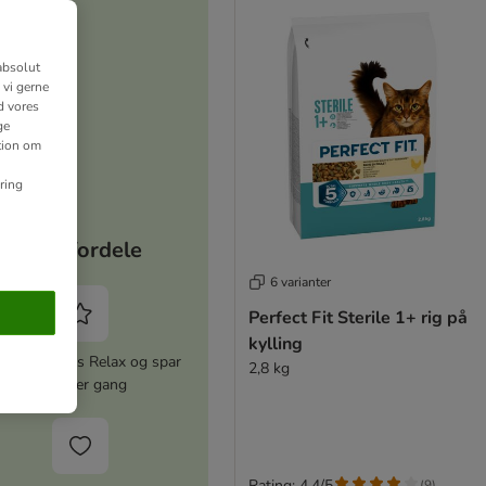
absolut
 vi gerne
d vores
ge
ation om
ring
Dine fordele
6 varianter
Perfect Fit Sterile 1+ rig på
kylling
iver zooplus Relax og spar
2,8 kg
5% hver gang
Rating: 4.4/5
(
9
)