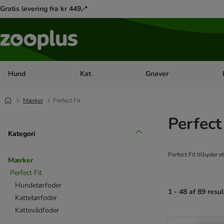
Gratis levering fra kr 449,-*
Hund
Kat
Gnaver
Åben kategori menu: Hund
Åben kategori menu: Kat
Åb
Mærker
Perfect Fit
Perfect
Kategori
Perfect Fit tilbyder 
Mærker
Perfect Fit
Hundetørfoder
1 - 48 af 89 resul
Kattetørfoder
Kattevådfoder
product items ha