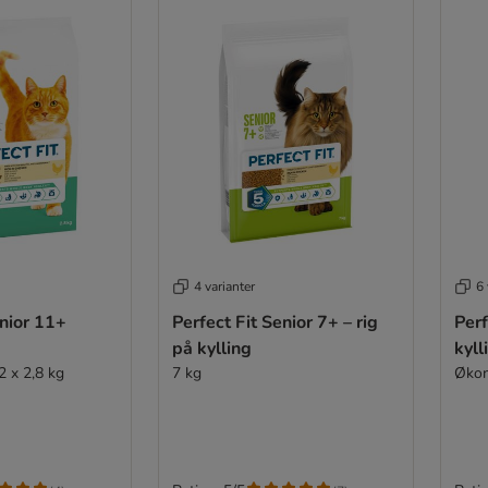
4 varianter
6 
enior 11+
Perfect Fit Senior 7+ – rig
Perf
på kylling
kyll
 x 2,8 kg
7 kg
Økon