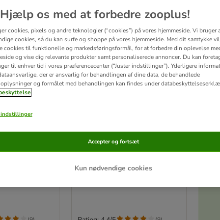
Hjælp os med at forbedre zooplus!
ger cookies, pixels og andre teknologier (“cookies”) på vores hjemmeside. Vi bruger 
dige cookies, så du kan surfe og shoppe på vores hjemmeside. Med dit samtykke vil
re cookies til funktionelle og markedsføringsformål, for at forbedre din oplevelse me
side og vise dig relevante produkter samt personaliserede annoncer. Du kan foreta
er til enhver tid i vores præferencecenter (“Juster indstillinger”). Yderligere inform
ataansvarlige, der er ansvarlig for behandlingen af ​​dine data, de behandlede
oplysninger og formålet med behandlingen kan findes under databeskyttelseserklæ
eskyttelse
indstillinger
6 varianter
Accepter og fortsæt
erile 1+ rig på
Perfect Fit Sterile 1+ rig på
kylling
Akt
2 x 2,8 kg
Kun nødvendige cookies
Rating: 4.4/5
(
9
)
(
9
)