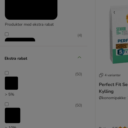
Produkter med ekstra rabat
(
4
)
Ekstra rabat
zooplus favorit
(
50
)
4 varianter
Perfect Fit S
Kylling
> 5%
Økonomipakke: 2
(
50
)
> 10%