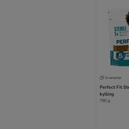
6 varianter
Perfect Fit St
kylling
750 g