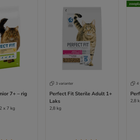
zooplu
3 varianter
4 
nior 7+ – rig
Perfect Fit Sterile Adult 1+
Perf
Laks
2,8 
2 x 7 kg
2,8 kg