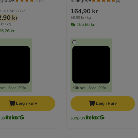
g: 4.4/5
Rating: 5/5
(
9
)
(
4
)
164,90 kr
iduelt
749,80 kr
,90 kr
58,90 kr / kg
kr / kg
156,66 kr
96,26 kr
 her - Spar -20%
Klik her - Spar -20%
Læg i kurv
Læg i kurv