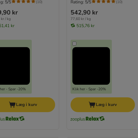
g: 5/5
Rating: 5/5
(
10
)
(
10
)
,90 kr
542,90 kr
kr / kg
77,60 kr / kg
61,41 kr
515,76 kr
 her - Spar -20%
Klik her - Spar -20%
Læg i kurv
Læg i kurv