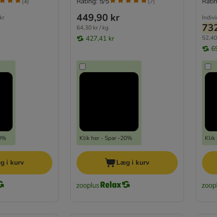
Rating: 5/5
Ratin
(
4
)
(
7
)
449,90 kr
kr
Indiv
732
64,30 kr / kg
427,41 kr
52,40 
6
20%
Klik her - Spar -20%
Klik
g i kurv
Læg i kurv