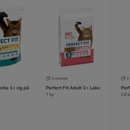
5 varianter
5 
erile 1+ rig på
Perfect Fit Adult 1+ Laks
Perf
7 kg
2,8 