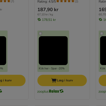
Rating: 4.5/5
Ratin
(
7
)
(
2
)
187,90 kr
169
kr
67,10 kr / kg
60,70 
178,51 kr
1
20%
Klik her - Spar -20%
Klik
g i kurv
Læg i kurv