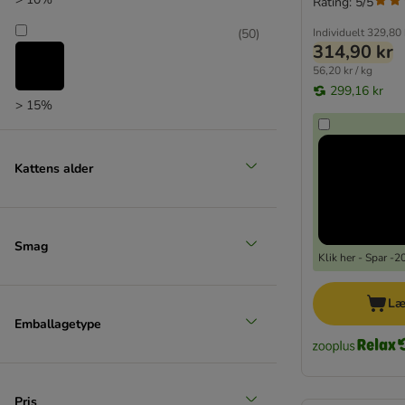
Rating: 5/5
(
50
)
Individuelt
329,80 
314,90 kr
56,20 kr / kg
299,16 kr
> 15%
Kattens alder
Smag
Klik her - Spar -
Læ
Emballagetype
Pris