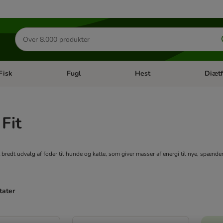
Søg
efter
produkter
Fisk
Fugl
Hest
Diætf
en kategori menu: Gnaver
Åben kategori menu: Fisk
Åben kategori menu: Fugl
Åben ka
 Fit
et bredt udvalg af foder til hunde og katte, som giver masser af energi til nye, spænde
tater
ve been changed