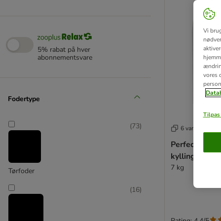
Vi bru
nødven
aktive
5% rabat på hver
abonnementsvare
hjemme
ændring
vores d
person
Datab
Fodertype
Tilpas 
(
73
)
6 varianter
Perfect Fit St
kylling
7 kg
Tørfoder
(
16
)
Rating: 4.4/5