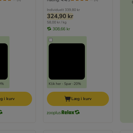
Individuelt
339,80 kr
324,90 kr
58,00 kr / kg
308,66 kr
20%
Klik her - Spar -20%
g i kurv
Læg i kurv