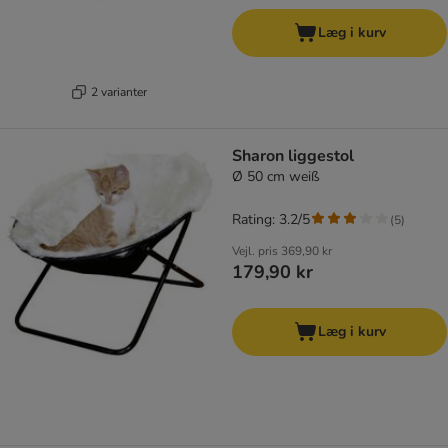
Læg i kurv
2 varianter
Sharon liggestol
Ø 50 cm weiß
Rating: 3.2/5
(
5
)
Vejl. pris
369,90 kr
179,90 kr
Læg i kurv