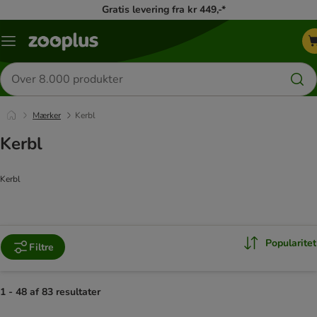
Gratis levering fra kr 449,-*
Menu
kategori
Søg
efter
produkter
Mærker
Kerbl
Kerbl
Kerbl
Popularitet
Filtre
1 - 48 af 83 resultater
product items have been changed