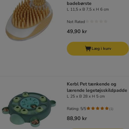
badebørste
L 11,5 x B 7,5 x H 6 cm
Not Rated
49,90 kr
Læg i kurv
Kerbl Pet tænkende og
lærende legetøjsskildpadde
L 25 x B 28 x H 5 cm
Rating: 5/5
(
1
)
88,90 kr