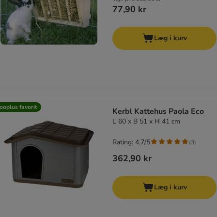
77,90 kr
Læg i kurv
ooplus favorit
Kerbl Kattehus Paola Eco
L 60 x B 51 x H 41 cm
Rating: 4.7/5
(
3
)
362,90 kr
Læg i kurv