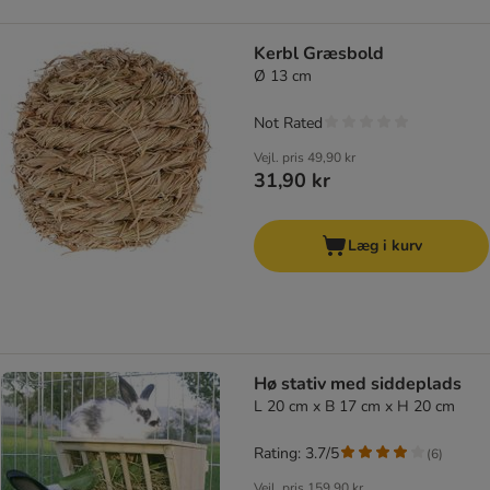
Kerbl Græsbold
Ø 13 cm
Not Rated
Vejl. pris
49,90 kr
31,90 kr
Læg i kurv
Hø stativ med siddeplads
L 20 cm x B 17 cm x H 20 cm
Rating: 3.7/5
(
6
)
Vejl. pris
159,90 kr