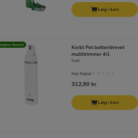
Læg i kurv
ooplus favorit
Kerbl Pet batteridrevet
multitrimmer 4i1
hvid
Not Rated
312,90 kr
Læg i kurv