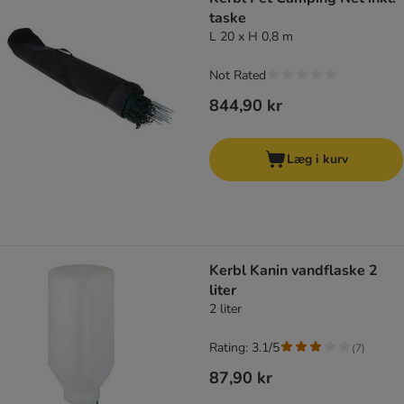
taske
L 20 x H 0,8 m
Not Rated
844,90 kr
Læg i kurv
Kerbl Kanin vandflaske 2
liter
2 liter
Rating: 3.1/5
(
7
)
87,90 kr