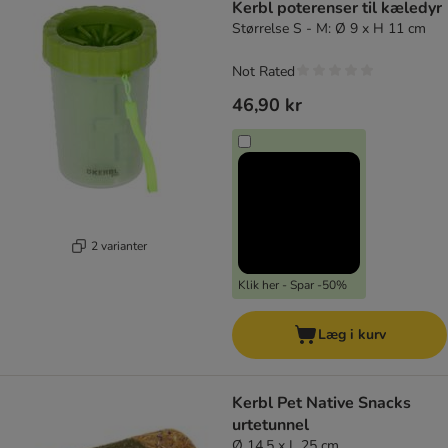
Kerbl poterenser til kæledyr
Størrelse S - M: Ø 9 x H 11 cm
Not Rated
46,90 kr
2 varianter
Klik her - Spar -50%
Læg i kurv
Kerbl Pet Native Snacks
urtetunnel
Ø 14,5 x L 25 cm