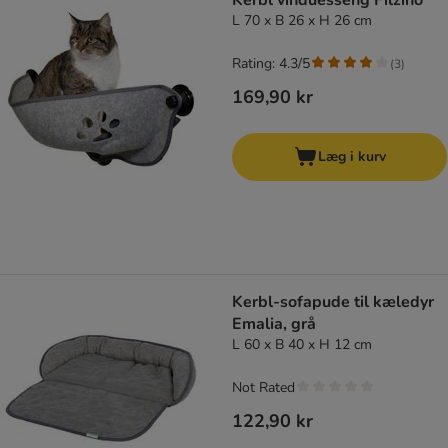
Kerbl vinduesseng Filzino
L 70 x B 26 x H 26 cm
Rating: 4.3/5
(
3
)
169,90 kr
Læg i kurv
Kerbl-sofapude til kæledyr
Emalia, grå
L 60 x B 40 x H 12 cm
Not Rated
122,90 kr