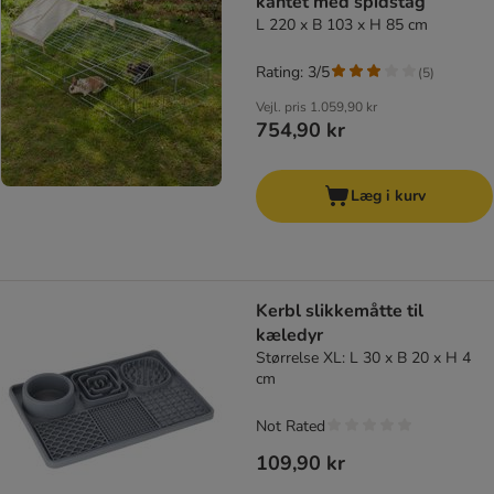
kantet med spidstag
L 220 x B 103 x H 85 cm
Rating: 3/5
(
5
)
Vejl. pris
1.059,90 kr
754,90 kr
Læg i kurv
Kerbl slikkemåtte til
kæledyr
Størrelse XL: L 30 x B 20 x H 4
cm
Not Rated
109,90 kr