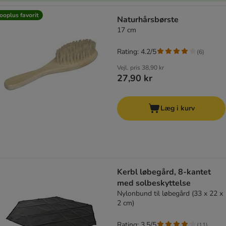
ooplus favorit
Naturhårsbørste
17 cm
Rating: 4.2/5
(
6
)
Vejl. pris
38,90 kr
27,90 kr
Læg i kurv
Kerbl løbegård, 8-kantet
med solbeskyttelse
Nylonbund til løbegård (33 x 22 x
2 cm)
Rating: 3.5/5
(
11
)