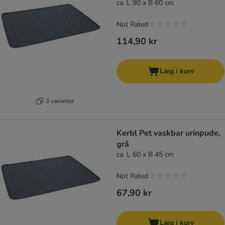
ca. L 90 x B 60 cm
Not Rated
114,90 kr
Læg i kurv
3 varianter
Kerbl Pet vaskbar urinpude,
grå
ca. L 60 x B 45 cm
Not Rated
67,90 kr
Læg i kurv