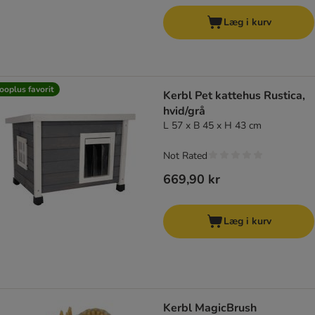
Læg i kurv
ooplus favorit
Kerbl Pet kattehus Rustica,
hvid/grå
L 57 x B 45 x H 43 cm
Not Rated
669,90 kr
Læg i kurv
Kerbl MagicBrush