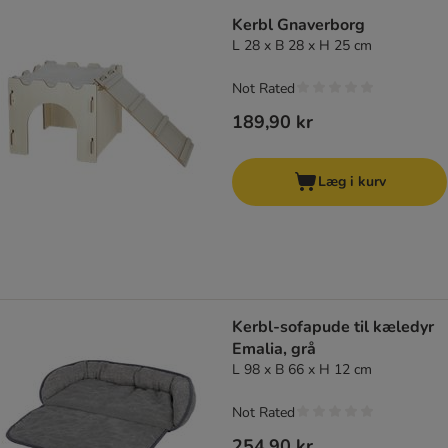
Kerbl Gnaverborg
L 28 x B 28 x H 25 cm
Not Rated
189,90 kr
Læg i kurv
Kerbl-sofapude til kæledyr
Emalia, grå
L 98 x B 66 x H 12 cm
Not Rated
254,90 kr