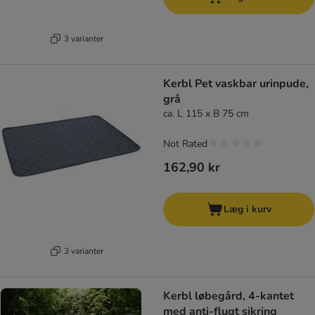
3 varianter
Kerbl Pet vaskbar urinpude,
grå
ca. L 115 x B 75 cm
Not Rated
162,90 kr
Læg i kurv
3 varianter
Kerbl løbegård, 4-kantet
med anti-flugt sikring