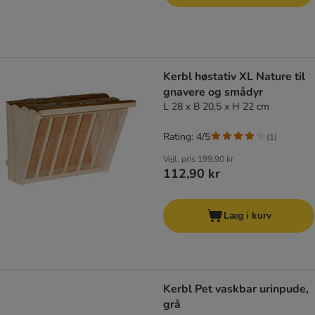
Kerbl høstativ XL Nature til
gnavere og smådyr
L 28 x B 20,5 x H 22 cm
Rating: 4/5
(
1
)
Vejl. pris
199,90 kr
112,90 kr
Læg i kurv
Kerbl Pet vaskbar urinpude,
grå