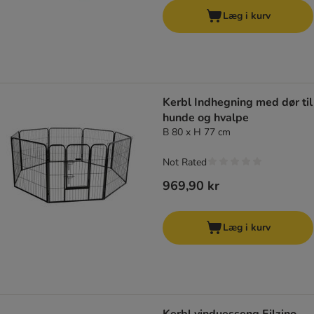
Læg i kurv
Kerbl Indhegning med dør til
hunde og hvalpe
B 80 x H 77 cm
Not Rated
969,90 kr
Læg i kurv