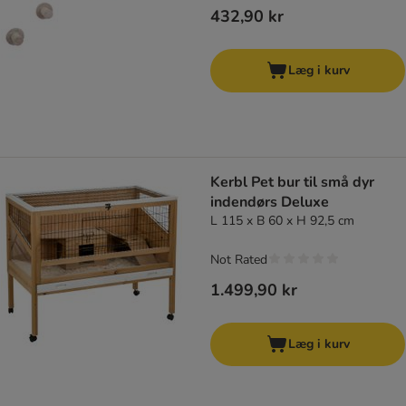
432,90 kr
Læg i kurv
Kerbl Pet bur til små dyr
indendørs Deluxe
L 115 x B 60 x H 92,5 cm
Not Rated
1.499,90 kr
Læg i kurv