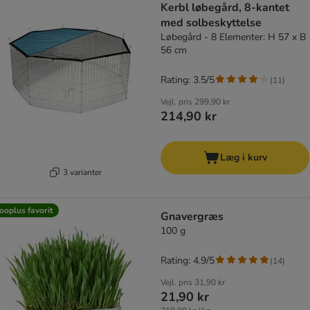
Kerbl løbegård, 8-kantet
med solbeskyttelse
Løbegård - 8 Elementer: H 57 x B
56 cm
Rating: 3.5/5
(
11
)
Vejl. pris
299,90 kr
214,90 kr
Læg i kurv
3 varianter
ooplus favorit
Gnavergræs
100 g
Rating: 4.9/5
(
14
)
Vejl. pris
31,90 kr
21,90 kr