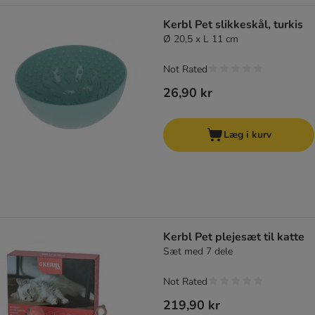
Kerbl Pet slikkeskål, turkis
Ø 20,5 x L 11 cm
Not Rated
26,90 kr
Læg i kurv
Kerbl Pet plejesæt til katte
Sæt med 7 dele
Not Rated
219,90 kr