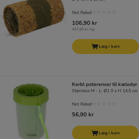
Not Rated
106,90 kr
427,60 kr / kg
Læg i kurv
Kerbl poterenser til kæledyr
Størrelse M - L: Ø1 0 x H 14,5 cm
Not Rated
56,90 kr
Læg i kurv