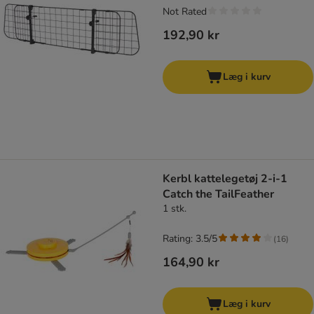
Not Rated
192,90 kr
Læg i kurv
Kerbl kattelegetøj 2-i-1
Catch the TailFeather
1 stk.
Rating: 3.5/5
(
16
)
164,90 kr
Læg i kurv