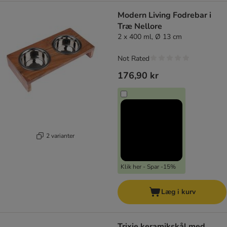
Modern Living Fodrebar i
Træ Nellore
2 x 400 ml, Ø 13 cm
Not Rated
176,90 kr
2 varianter
Klik her - Spar -15%
Læg i kurv
Trixie keramikskål med