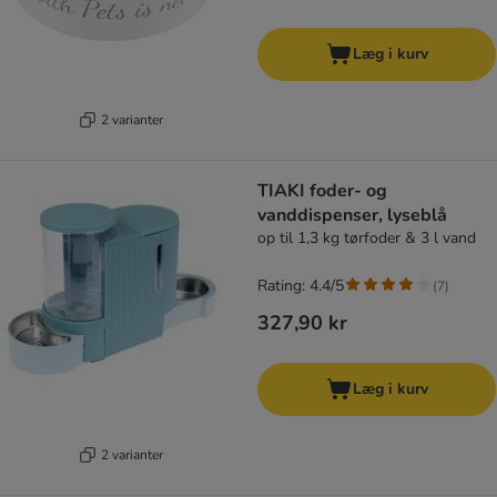
Læg i kurv
2 varianter
TIAKI foder- og
vanddispenser, lyseblå
op til 1,3 kg tørfoder & 3 l vand
Rating: 4.4/5
(
7
)
327,90 kr
Læg i kurv
2 varianter