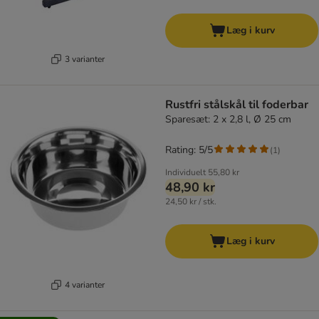
Læg i kurv
3 varianter
Rustfri stålskål til foderbar
Sparesæt: 2 x 2,8 l, Ø 25 cm
Rating: 5/5
(
1
)
Individuelt
55,80 kr
48,90 kr
24,50 kr / stk.
Læg i kurv
4 varianter