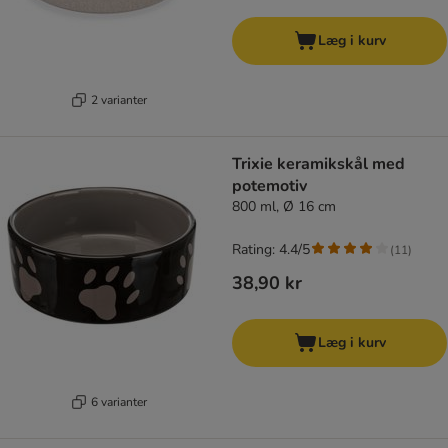
Læg i kurv
2 varianter
Trixie keramikskål med
potemotiv
800 ml, Ø 16 cm
Rating: 4.4/5
(
11
)
38,90 kr
Læg i kurv
6 varianter