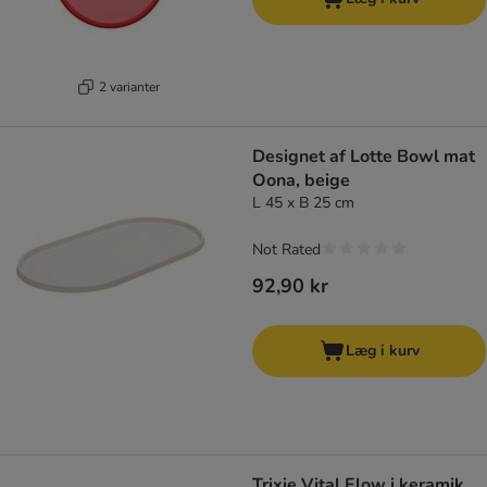
2 varianter
Designet af Lotte Bowl mat
Oona, beige
L 45 x B 25 cm
Not Rated
92,90 kr
Læg i kurv
Trixie Vital Flow i keramik