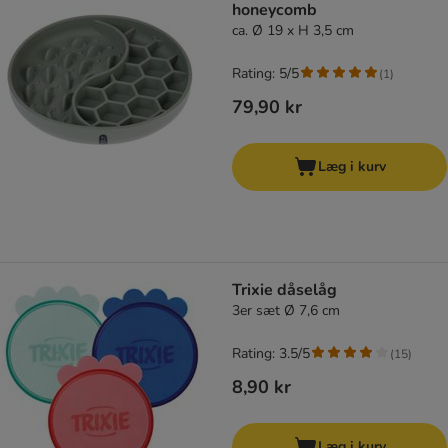
honeycomb
ca. Ø 19 x H 3,5 cm
Rating: 5/5
(
1
)
79,90 kr
Læg i kurv
Trixie dåselåg
3er sæt Ø 7,6 cm
Rating: 3.5/5
(
15
)
8,90 kr
Læg i kurv