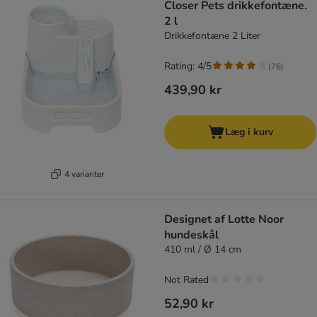
Closer Pets drikkefontæne.
2 l
Drikkefontæne 2 Liter
Rating: 4/5
(
76
)
439,90 kr
Læg i kurv
4 varianter
Designet af Lotte Noor
hundeskål
410 ml / Ø 14 cm
Not Rated
52,90 kr