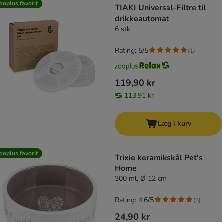
ooplus favorit
TIAKI Universal-Filtre til
drikkeautomat
6 stk.
Rating: 5/5
(
1
)
119,90 kr
113,91 kr
Læg i kurv
ooplus favorit
Trixie keramikskål Pet's
Home
300 ml, Ø 12 cm
Rating: 4.6/5
(
5
)
24,90 kr