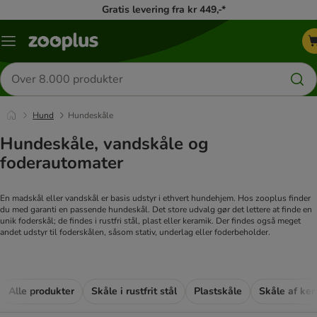
Gratis levering fra kr 449,-*
Menu
kategori
Søg
efter
produkter
Hund
Hundeskåle
Hundeskåle, vandskåle og
foderautomater
En madskål eller vandskål er basis udstyr i ethvert hundehjem. Hos zooplus finder
du med garanti en passende hundeskål. Det store udvalg gør det lettere at finde en
unik foderskål; de findes i rustfri stål, plast eller keramik. Der findes også meget
andet udstyr til foderskålen, såsom stativ, underlag eller foderbeholder.
Alle produkter
Skåle i rustfrit stål
Plastskåle
Skåle af ke