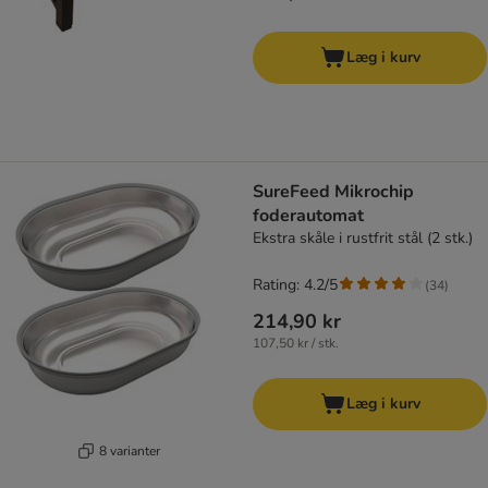
Læg i kurv
SureFeed Mikrochip
foderautomat
Ekstra skåle i rustfrit stål (2 stk.)
Rating: 4.2/5
(
34
)
214,90 kr
107,50 kr / stk.
Læg i kurv
8 varianter