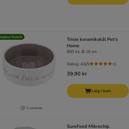
ooplus favorit
Trixie keramikskål Pet's
Home
800 ml, Ø 16 cm
Rating: 4.6/5
(
5
)
39,90 kr
Læg i kurv
2 varianter
SureFeed Mikrochip