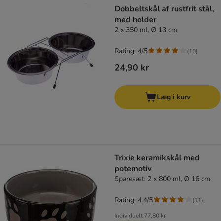
Dobbeltskål af rustfrit stål,
med holder
2 x 350 ml, Ø 13 cm
Rating: 4/5
(
10
)
24,90 kr
Læg i kurv
Trixie keramikskål med
potemotiv
Sparesæt: 2 x 800 ml, Ø 16 cm
Rating: 4.4/5
(
11
)
Individuelt
77,80 kr