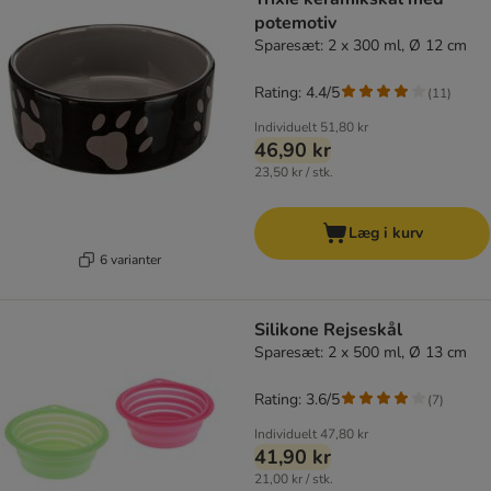
potemotiv
Sparesæt: 2 x 300 ml, Ø 12 cm
Rating: 4.4/5
(
11
)
Individuelt
51,80 kr
46,90 kr
23,50 kr / stk.
Læg i kurv
6 varianter
Silikone Rejseskål
Sparesæt: 2 x 500 ml, Ø 13 cm
Rating: 3.6/5
(
7
)
Individuelt
47,80 kr
41,90 kr
21,00 kr / stk.