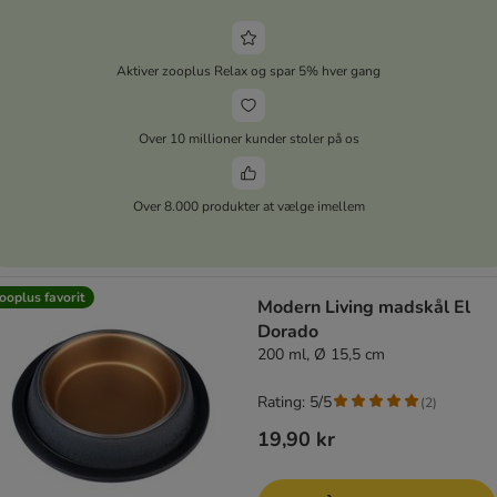
Aktiver zooplus Relax og spar 5% hver gang
Over 10 millioner kunder stoler på os
Over 8.000 produkter at vælge imellem
ooplus favorit
Modern Living madskål El
Dorado
200 ml, Ø 15,5 cm
Rating: 5/5
(
2
)
19,90 kr