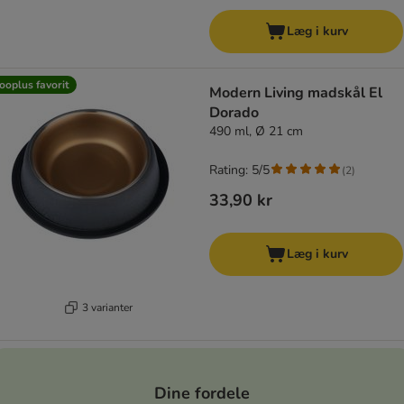
Læg i kurv
ooplus favorit
Modern Living madskål El
Dorado
490 ml, Ø 21 cm
Rating: 5/5
(
2
)
33,90 kr
Læg i kurv
3 varianter
Dine fordele