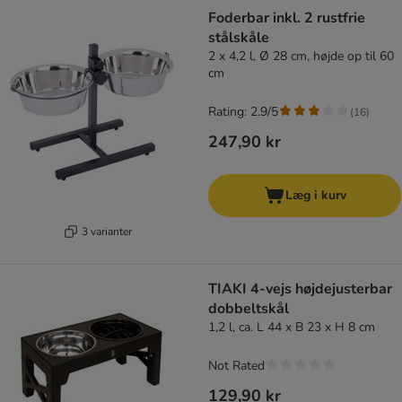
Foderbar inkl. 2 rustfrie
stålskåle
2 x 4,2 l, Ø 28 cm, højde op til 60
cm
Rating: 2.9/5
(
16
)
247,90 kr
Læg i kurv
3 varianter
TIAKI 4-vejs højdejusterbar
dobbeltskål
1,2 l, ca. L 44 x B 23 x H 8 cm
Not Rated
129,90 kr