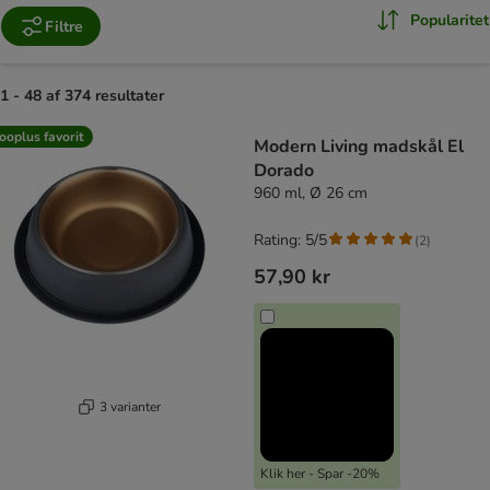
Popularitet
Filtre
1 - 48 af 374 resultater
product items have been changed
ooplus favorit
Modern Living madskål El
Dorado
960 ml, Ø 26 cm
Rating: 5/5
(
2
)
57,90 kr
3 varianter
Klik her - Spar -20%