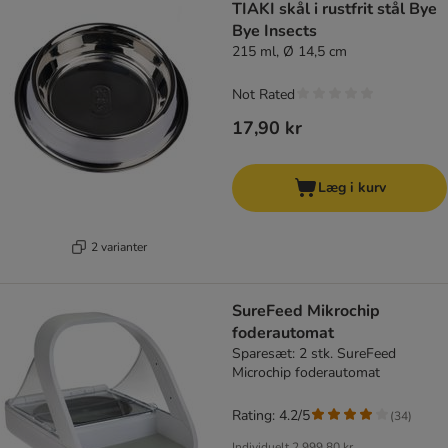
TIAKI skål i rustfrit stål Bye
Bye Insects
215 ml, Ø 14,5 cm
Not Rated
17,90 kr
Læg i kurv
2 varianter
SureFeed Mikrochip
foderautomat
Sparesæt: 2 stk. SureFeed
Microchip foderautomat
Rating: 4.2/5
(
34
)
Individuelt
2.999,80 kr