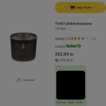
Læg i kurv
TIAKI drikkefontæne
1,8 liter
Rating: 3.1/5
(
9
)
292,90 kr
278,26 kr
2 varianter
Klik her - Spar -15%