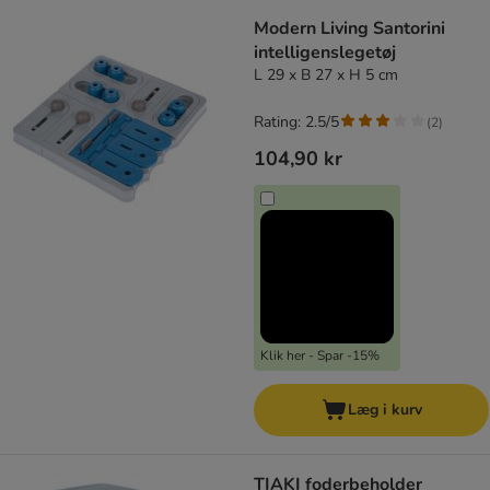
Modern Living Santorini
intelligenslegetøj
L 29 x B 27 x H 5 cm
Rating: 2.5/5
(
2
)
104,90 kr
Klik her - Spar -15%
Læg i kurv
TIAKI foderbeholder