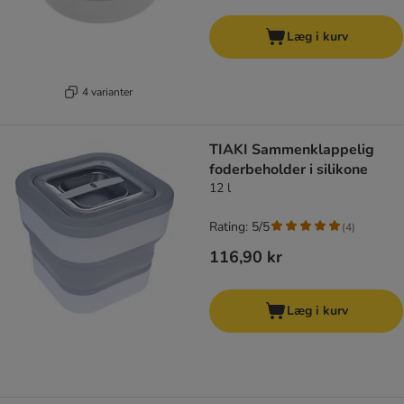
Læg i kurv
4 varianter
TIAKI Sammenklappelig
foderbeholder i silikone
12 l
Rating: 5/5
(
4
)
116,90 kr
Læg i kurv