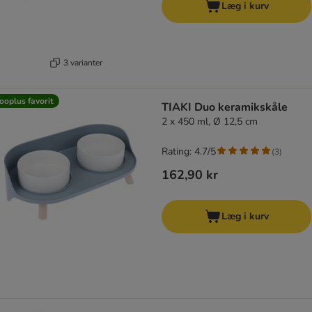
Læg i kurv
3 varianter
ooplus favorit
TIAKI Duo keramikskåle
2 x 450 ml, Ø 12,5 cm
Rating: 4.7/5
(
3
)
162,90 kr
Læg i kurv