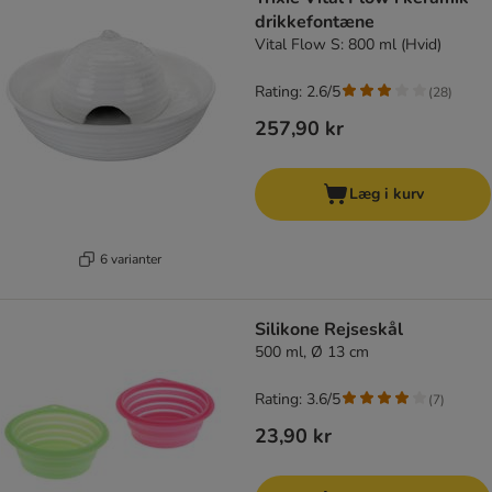
drikkefontæne
Vital Flow S: 800 ml (Hvid)
Rating: 2.6/5
(
28
)
257,90 kr
Læg i kurv
6 varianter
Silikone Rejseskål
500 ml, Ø 13 cm
Rating: 3.6/5
(
7
)
23,90 kr