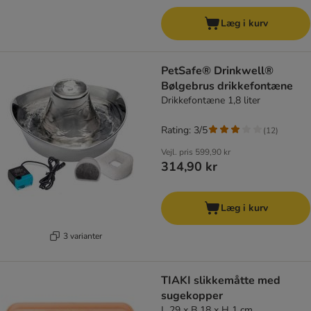
Læg i kurv
PetSafe® Drinkwell®
Bølgebrus drikkefontæne
Drikkefontæne 1,8 liter
Rating: 3/5
(
12
)
Vejl. pris
599,90 kr
314,90 kr
Læg i kurv
3 varianter
TIAKI slikkemåtte med
sugekopper
L 29 x B 18 x H 1 cm