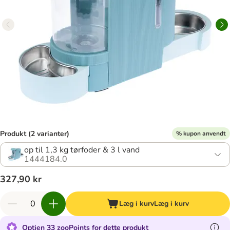
Produkt (2 varianter)
% kupon anvendt
op til 1,3 kg tørfoder & 3 l vand
1444184.0
327,90 kr
Læg i kurv
Læg i kurv
Optjen 33 zooPoints for dette produkt