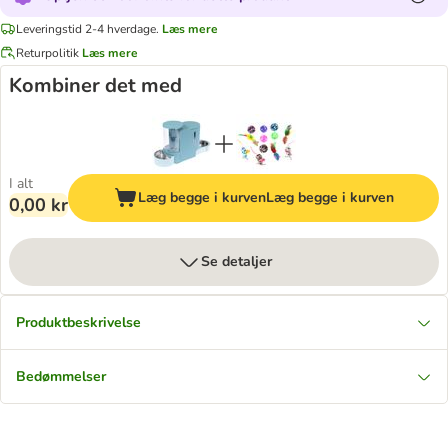
Leveringstid 2-4 hverdage.
Læs mere
Returpolitik
Læs mere
Kombiner det med
I alt
Læg begge i kurven
Læg begge i kurven
0,00 kr
Se detaljer
Produktbeskrivelse
Bedømmelser