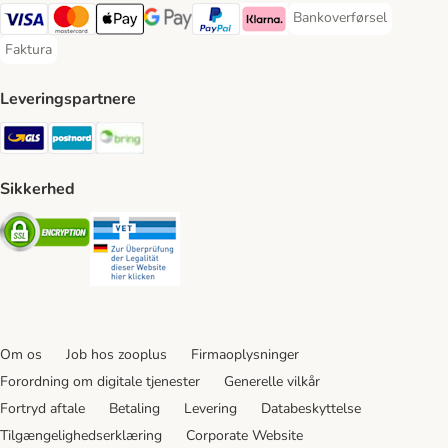
Bankoverførsel
Bankoverførsel Payment
VISA Payment Method
Mastercard Payment Method
Apply pay Payment Method
Google Pay Payment Method
paypal Payment Method
Klarna Payment Method
Faktura
Faktura Payment Method
Leveringspartnere
GLS Shipping Method
Postnord Shipping Method
Bring Shipping Method
Sikkerhed
Security
Security
Om os
Job hos zooplus
Firmaoplysninger
Forordning om digitale tjenester
Generelle vilkår
Fortryd aftale
Betaling
Levering
Databeskyttelse
Tilgængelighedserklæring
Corporate Website