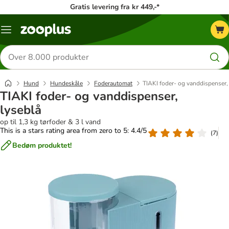
Gratis levering fra kr 449,-*
Menu
kategori
Søg
efter
produkter
Hund
Hundeskåle
Foderautomat
TIAKI foder- og vanddispenser,
TIAKI foder- og vanddispenser,
lyseblå
op til 1,3 kg tørfoder & 3 l vand
This is a stars rating area from zero to 5: 4.4/5
(
7
)
Bedøm produktet!