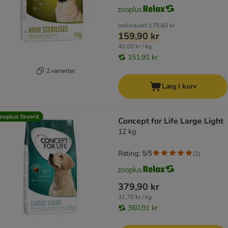
Individuelt
179,60 kr
159,90 kr
40,00 kr / kg
151,91 kr
2 varianter
Læg i kurv
ooplus favorit
Concept for Life Large Light
12 kg
Rating: 5/5
(
2
)
379,90 kr
31,70 kr / kg
360,91 kr