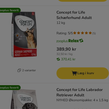
ooplus favorit
Concept for Life
Schæferhund Adult
12 kg
Rating: 5/5
(
5
)
389,90 kr
32,50 kr / kg
370,41 kr
2 varianter
Læg i kurv
ooplus favorit
Concept for Life Labrador
Retriever Adult
NYHED Økonomipakke: 4 x 1,5 kg