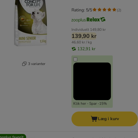
Rating: 5/5
(
2
)
Individuelt
149,80 kr
139,90 kr
46,60 kr / kg
132,91 kr
3 varianter
Klik her - Spar -15%
Læg i kurv
ooplus favorit