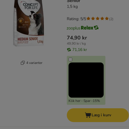
Senior
1,5 kg
Rating: 5/5
(
2
)
74,90 kr
49,90 kr / kg
71,16 kr
4 varianter
Klik her - Spar -15%
Læg i kurv