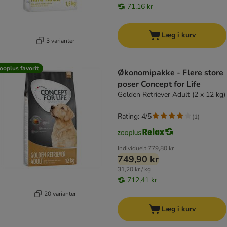
71,16 kr
Læg i kurv
3 varianter
ooplus favorit
Økonomipakke - Flere store
poser Concept for Life
Golden Retriever Adult (2 x 12 kg)
Rating: 4/5
(
1
)
Individuelt
779,80 kr
749,90 kr
31,20 kr / kg
712,41 kr
20 varianter
Læg i kurv