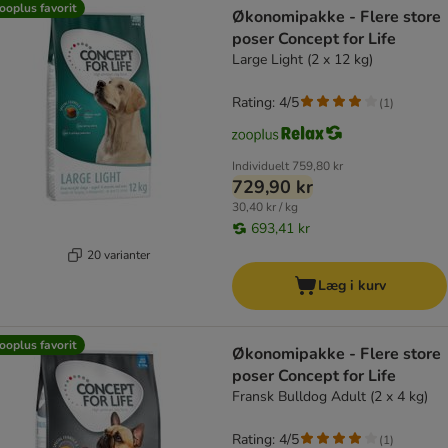
ooplus favorit
Økonomipakke - Flere store
poser Concept for Life
Large Light (2 x 12 kg)
Rating: 4/5
(
1
)
Individuelt
759,80 kr
729,90 kr
30,40 kr / kg
693,41 kr
20 varianter
Læg i kurv
ooplus favorit
Økonomipakke - Flere store
poser Concept for Life
Fransk Bulldog Adult (2 x 4 kg)
Rating: 4/5
(
1
)