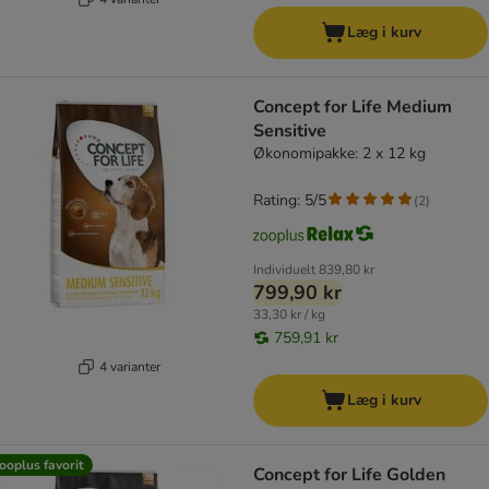
Læg i kurv
Concept for Life Medium
Sensitive
Økonomipakke: 2 x 12 kg
Rating: 5/5
(
2
)
Individuelt
839,80 kr
799,90 kr
33,30 kr / kg
759,91 kr
4 varianter
Læg i kurv
ooplus favorit
Concept for Life Golden