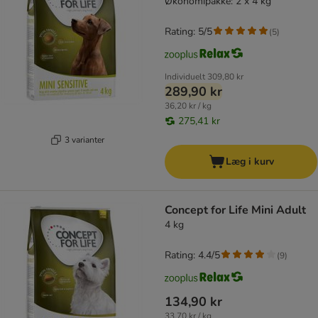
Økonomipakke: 2 x 4 kg
Rating: 5/5
(
5
)
Individuelt
309,80 kr
289,90 kr
36,20 kr / kg
275,41 kr
3 varianter
Læg i kurv
Concept for Life Mini Adult
4 kg
Rating: 4.4/5
(
9
)
134,90 kr
33,70 kr / kg