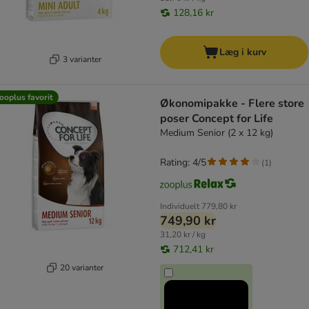
128,16 kr
Læg i kurv
3 varianter
ooplus favorit
Økonomipakke - Flere store
poser Concept for Life
Medium Senior (2 x 12 kg)
Rating: 4/5
(
1
)
Individuelt
779,80 kr
749,90 kr
31,20 kr / kg
712,41 kr
20 varianter