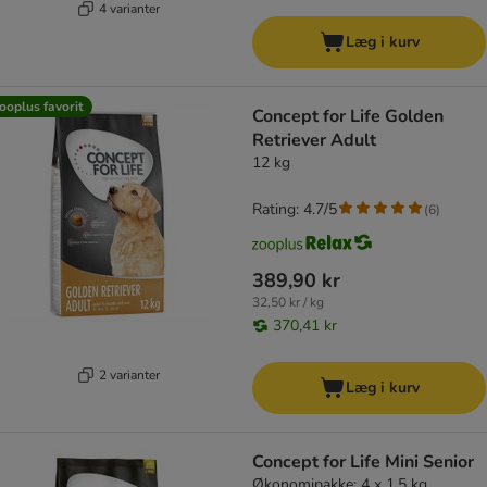
4 varianter
Læg i kurv
ooplus favorit
Concept for Life Golden
Retriever Adult
12 kg
Rating: 4.7/5
(
6
)
389,90 kr
32,50 kr / kg
370,41 kr
2 varianter
Læg i kurv
Concept for Life Mini Senior
Økonomipakke: 4 x 1,5 kg