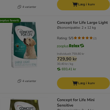
Læg i kurv
4 varianter
ooplus favorit
Concept for Life Large Light
Økonomipakke: 2 x 12 kg
Rating: 5/5
(
2
)
Individuelt
759,80 kr
729,90 kr
30,40 kr / kg
693,41 kr
4 varianter
Læg i kurv
Concept for Life Mini
Sensitive