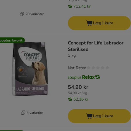
31,20 kr / kg
712,41 kr
20 varianter
Læg i kurv
ooplus favorit
Concept for Life Labrador
Sterilised
1 kg
Not Rated
54,90 kr
54,90 kr / kg
52,16 kr
4 varianter
Læg i kurv