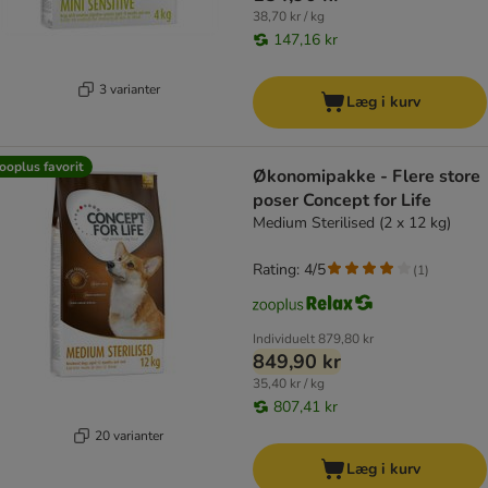
38,70 kr / kg
147,16 kr
3 varianter
Læg i kurv
ooplus favorit
Økonomipakke - Flere store
poser Concept for Life
Medium Sterilised (2 x 12 kg)
Rating: 4/5
(
1
)
Individuelt
879,80 kr
849,90 kr
35,40 kr / kg
807,41 kr
20 varianter
Læg i kurv