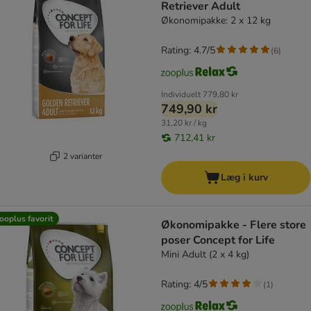
Retriever Adult
Økonomipakke: 2 x 12 kg
Rating: 4.7/5
(
6
)
Individuelt
779,80 kr
749,90 kr
31,20 kr / kg
712,41 kr
2 varianter
Læg i kurv
ooplus favorit
Økonomipakke - Flere store
poser Concept for Life
Mini Adult (2 x 4 kg)
Rating: 4/5
(
1
)