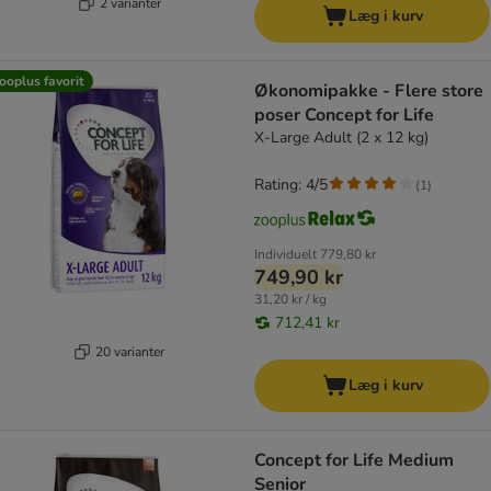
2 varianter
Læg i kurv
ooplus favorit
Økonomipakke - Flere store
poser Concept for Life
X-Large Adult (2 x 12 kg)
Rating: 4/5
(
1
)
Individuelt
779,80 kr
749,90 kr
31,20 kr / kg
712,41 kr
20 varianter
Læg i kurv
Concept for Life Medium
Senior