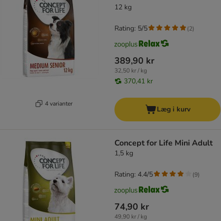
12 kg
Rating: 5/5
(
2
)
389,90 kr
32,50 kr / kg
370,41 kr
4 varianter
Læg i kurv
Concept for Life Mini Adult
1,5 kg
Rating: 4.4/5
(
9
)
74,90 kr
49,90 kr / kg