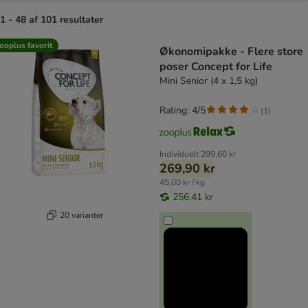
1 - 48 af 101 resultater
product items have been changed
ooplus favorit
Økonomipakke - Flere store
poser Concept for Life
Mini Senior (4 x 1,5 kg)
Rating: 4/5
(
1
)
Individuelt
299,60 kr
269,90 kr
45,00 kr / kg
256,41 kr
20 varianter