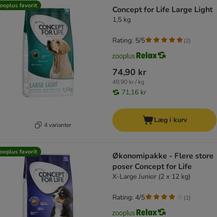
ooplus favorit
Concept for Life Large Light
1,5 kg
Rating: 5/5
(
2
)
74,90 kr
49,90 kr / kg
71,16 kr
Læg i kurv
4 varianter
ooplus favorit
Økonomipakke - Flere store
poser Concept for Life
X-Large Junior (2 x 12 kg)
Rating: 4/5
(
1
)