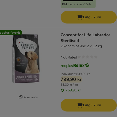
Klik her - Spar -15%
Læg i kurv
ooplus favorit
Concept for Life Labrador
Sterilised
Økonomipakke: 2 x 12 kg
Not Rated
Individuelt
839,80 kr
799,90 kr
33,30 kr / kg
759,91 kr
4 varianter
Læg i kurv