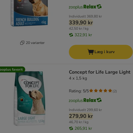
Individuelt
369,80 kr
339,90 kr
42,50 kr / kg
322,91 kr
20 varianter
Læg i kurv
ooplus favorit
Concept for Life Large Light
4 x 1,5 kg
Rating: 5/5
(
2
)
Individuelt
299,60 kr
279,90 kr
46,70 kr / kg
265,91 kr