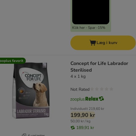
Klik her - Spar -15%
Læg i kurv
ooplus favorit
Concept for Life Labrador
Sterilised
4 x 1 kg
Not Rated
Individuelt
219,60 kr
199,90 kr
50,00 kr / kg
189,91 kr
4 varianter