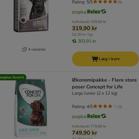
Rating: 5/5
(
5
)
Individuelt
339,60 kr
319,90 kr
53,30 kr / kg
303,91 kr
4 varianter
Læg i kurv
ooplus favorit
Økonomipakke - Flere store
poser Concept for Life
Large Junior (2 x 12 kg)
Rating: 4/5
(
1
)
Individuelt
779,80 kr
749,90 kr