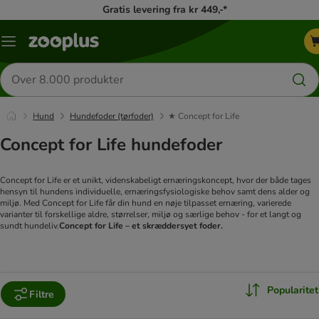
Gratis levering fra kr 449,-*
Menu
kategori
Søg
efter
produkter
Hund
Hundefoder (tørfoder)
★ Concept for Life
Concept for Life hundefoder
Concept for Life er et unikt, videnskabeligt ernæringskoncept, hvor der både tages
hensyn til hundens individuelle, ernæringsfysiologiske behov samt dens alder og
miljø. Med Concept for Life får din hund en nøje tilpasset ernæring, varierede
varianter til forskellige aldre, størrelser, miljø og særlige behov - for et langt og
sundt hundeliv.
Concept for Life – et skræddersyet foder.
Popularitet
Filtre