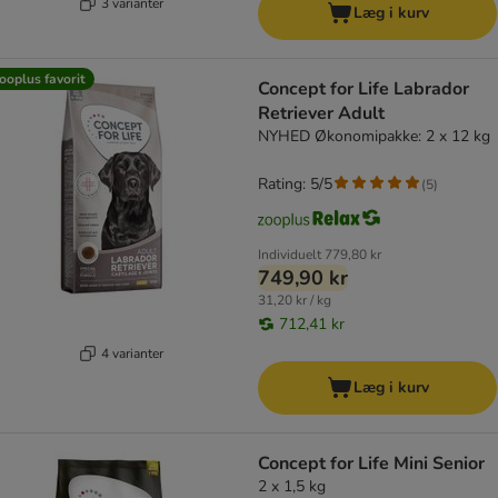
3 varianter
Læg i kurv
ooplus favorit
Concept for Life Labrador
Retriever Adult
NYHED Økonomipakke: 2 x 12 kg
Rating: 5/5
(
5
)
Individuelt
779,80 kr
749,90 kr
31,20 kr / kg
712,41 kr
4 varianter
Læg i kurv
Concept for Life Mini Senior
2 x 1,5 kg