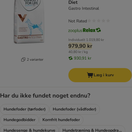
Diet
Gastro Intestinal
Not Rated
Individuelt
1.019,80 kr
979,90 kr
40,80 kr / kg
930,91 kr
2 varianter
Læg i kurv
Har du ikke fundet noget endnu?
Hundefoder (tørfoder)
Hundefoder (vådfoder)
Hundegodbidder
Kornfrit hundefoder
Hundesenge & hundekurve
Hundetræning & Hundeopdragelse