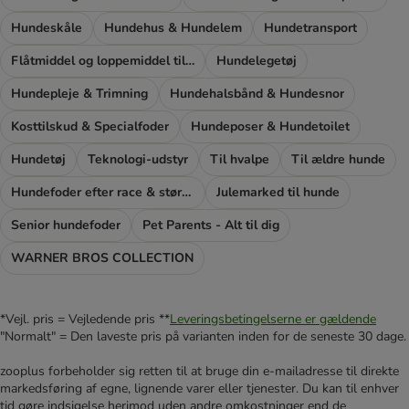
Hundeskåle
Hundehus & Hundelem
Hundetransport
Flåtmiddel og loppemiddel til hunde
Hundelegetøj
Hundepleje & Trimning
Hundehalsbånd & Hundesnor
Kosttilskud & Specialfoder
Hundeposer & Hundetoilet
Hundetøj
Teknologi-udstyr
Til hvalpe
Til ældre hunde
Hundefoder efter race & størrelse
Julemarked til hunde
Senior hundefoder
Pet Parents - Alt til dig
WARNER BROS COLLECTION
*Vejl. pris = Vejledende pris **
Leveringsbetingelserne er gældende
"Normalt" = Den laveste pris på varianten inden for de seneste 30 dage.
zooplus forbeholder sig retten til at bruge din e-mailadresse til direkte
markedsføring af egne, lignende varer eller tjenester. Du kan til enhver
tid gøre indsigelse herimod uden andre omkostninger end de