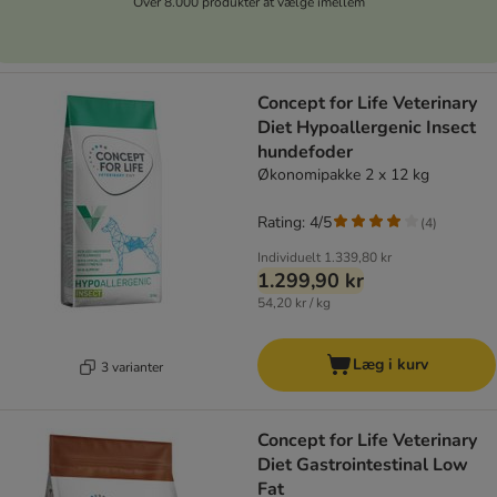
Over 8.000 produkter at vælge imellem
Concept for Life Veterinary
Diet Hypoallergenic Insect
hundefoder
Økonomipakke 2 x 12 kg
Rating: 4/5
(
4
)
Individuelt
1.339,80 kr
1.299,90 kr
54,20 kr / kg
Læg i kurv
3 varianter
Concept for Life Veterinary
Diet Gastrointestinal Low
Fat