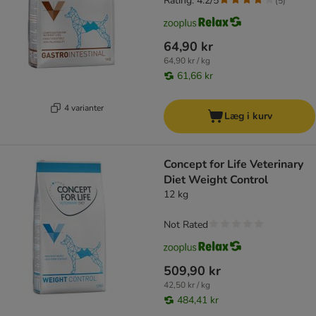
Rating: 4.2/5
(
5
)
64,90 kr
64,90 kr / kg
61,66 kr
4 varianter
Læg i kurv
Concept for Life Veterinary
Diet Weight Control
12 kg
Not Rated
509,90 kr
42,50 kr / kg
484,41 kr