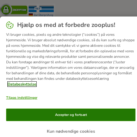
Security
Security
Hjælp os med at forbedre zooplus!
Vi bruger cookies, pixels og andre teknologier (“cookies”) på vores
hjemmeside. Vi bruger absolut nødvendige cookies, så du kan surfe og shoppe
på vores hjemmeside. Med dit samtykke vil vi gerne aktivere cookies til
Om os
Job hos zooplus
Firmaoplysninger
funktionelle og markedsføringsformål, for at forbedre din oplevelse med vores
Forordning om digitale tjenester
Generelle vilkår
hjemmeside og vise dig relevante produkter samt personaliserede annoncer.
Du kan foretage ændringer til enhver tid i vores præferencecenter (“Juster
Fortryd aftale
Betaling
Levering
Databeskyttelse
indstillinger”). Yderligere information om vores dataansvarlige, der er ansvarlig
Tilgængelighedserklæring
Corporate Website
for behandlingen af ​​dine data, de behandlede personoplysninger og formålet
med behandlingen kan findes under databeskyttelseserklæring
© zooplus SE
2026
Databeskyttelse
Tilpas indstillinger
Accepter og fortsæt
Kun nødvendige cookies