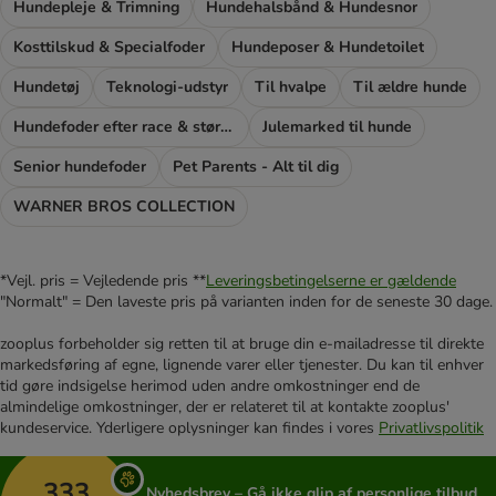
Hundepleje & Trimning
Hundehalsbånd & Hundesnor
Kosttilskud & Specialfoder
Hundeposer & Hundetoilet
Hundetøj
Teknologi-udstyr
Til hvalpe
Til ældre hunde
Hundefoder efter race & størrelse
Julemarked til hunde
Senior hundefoder
Pet Parents - Alt til dig
WARNER BROS COLLECTION
*Vejl. pris = Vejledende pris **
Leveringsbetingelserne er gældende
"Normalt" = Den laveste pris på varianten inden for de seneste 30 dage.
zooplus forbeholder sig retten til at bruge din e-mailadresse til direkte
markedsføring af egne, lignende varer eller tjenester. Du kan til enhver
tid gøre indsigelse herimod uden andre omkostninger end de
almindelige omkostninger, der er relateret til at kontakte zooplus'
kundeservice. Yderligere oplysninger kan findes i vores
Privatlivspolitik
333
Nyhedsbrev – Gå ikke glip af personlige tilbud,