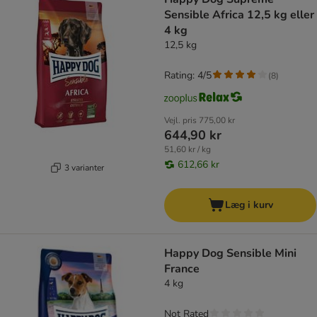
Sensible Africa 12,5 kg eller
4 kg
12,5 kg
Rating: 4/5
(
8
)
Vejl. pris
775,00 kr
644,90 kr
51,60 kr / kg
612,66 kr
3 varianter
Læg i kurv
Happy Dog Sensible Mini
France
4 kg
Not Rated