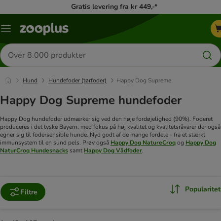
Gratis levering fra kr 449,-*
Menu
kategori
Søg
efter
produkter
Hund
Hundefoder (tørfoder)
Happy Dog Supreme
Happy Dog Supreme hundefoder
Happy Dog hundefoder udmærker sig ved den høje fordøjelighed (90%). Foderet
produceres i det tyske Bayern, med fokus på høj kvalitet og kvalitetsråvarer der også
egner sig til fodersensible hunde. Nyd godt af de mange fordele - fra et stærkt
immunsystem til en sund pels. Prøv også
Happy Dog NatureCroq
og
Happy Dog
NaturCroq Hundesnacks
samt
Happy Dog Vådfoder
.
Popularitet
Filtre