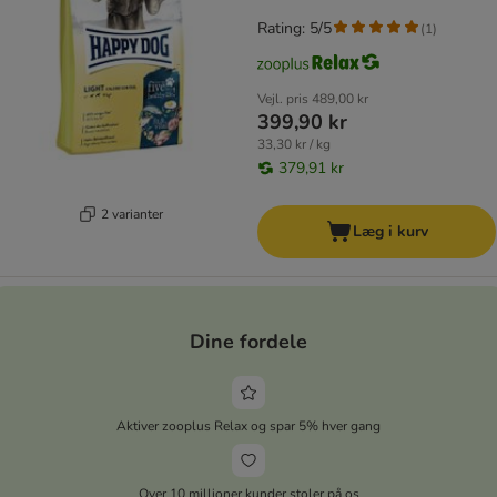
Rating: 5/5
(
1
)
Vejl. pris
489,00 kr
399,90 kr
33,30 kr / kg
379,91 kr
2 varianter
Læg i kurv
Dine fordele
Aktiver zooplus Relax og spar 5% hver gang
Over 10 millioner kunder stoler på os