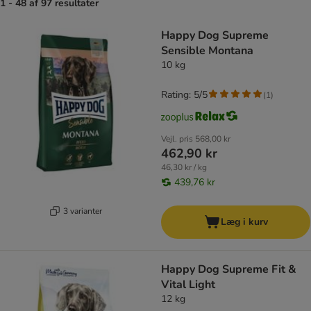
1 - 48 af 97 resultater
product items have been changed
Happy Dog Supreme
Sensible Montana
10 kg
Rating: 5/5
(
1
)
Vejl. pris
568,00 kr
462,90 kr
46,30 kr / kg
439,76 kr
3 varianter
Læg i kurv
Happy Dog Supreme Fit &
Vital Light
12 kg