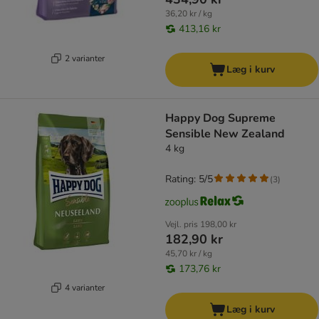
36,20 kr / kg
413,16 kr
2 varianter
Læg i kurv
Happy Dog Supreme
Sensible New Zealand
4 kg
Rating: 5/5
(
3
)
Vejl. pris
198,00 kr
182,90 kr
45,70 kr / kg
173,76 kr
4 varianter
Læg i kurv