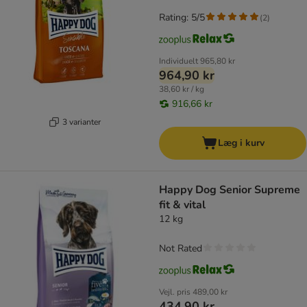
Rating: 5/5
(
2
)
Individuelt
965,80 kr
964,90 kr
38,60 kr / kg
916,66 kr
3 varianter
Læg i kurv
Happy Dog Senior Supreme
fit & vital
12 kg
Not Rated
Vejl. pris
489,00 kr
434,90 kr