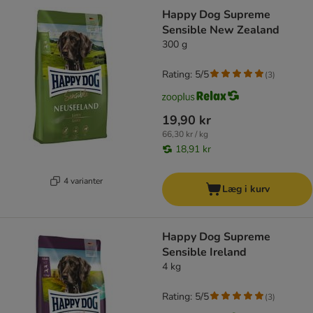
Happy Dog Supreme
Sensible New Zealand
300 g
Rating: 5/5
(
3
)
19,90 kr
66,30 kr / kg
18,91 kr
4 varianter
Læg i kurv
Happy Dog Supreme
Sensible Ireland
4 kg
Rating: 5/5
(
3
)