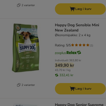
2 varianter
Læg i kurv
Happy Dog Sensible Mini
New Zealand
Økonomipakke: 2 x 4 kg
Rating: 5/5
(
1
)
Individuelt
363,80 kr
349,90 kr
43,70 kr / kg
332,41 kr
2 varianter
Læg i kurv
Happy Dog Senior Supreme