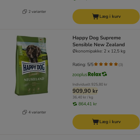
2 varianter
Læg i kurv
Happy Dog Supreme
Sensible New Zealand
Økonomipakke: 2 x 12,5 kg
Rating: 5/5
(
3
)
Individuelt
925,80 kr
909,90 kr
36,40 kr / kg
864,41 kr
4 varianter
Læg i kurv