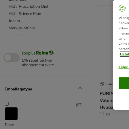
product items ha
Hill's Prescription Diet
Hill's Science Plan
Vi bru
Josera
nødven
Markus-Mühle
aktive
hjemme
Pedigree
ændring
★ Purizon
vores d
person
Royal Canin Breed
Datab
Royal Canin CARE Nutrition
5% rabat på hver
Royal Canin Size
abonnementsvare
Tilpas 
Royal Canin Veterinary Diet
Taste of the Wild
6 varianter
★ Wolf of Wilderness
Emballagetype
PURINA PRO
Veterinary Di
TOP tilbud
(
67
)
Hypoallergen
Advance Veterinary Diets
11 kg
Advance
Affinity Libra
Pose