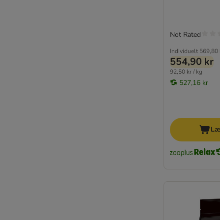
Smølke
Specific Veterinary Diet
Trainer Natural
Not Rated
Tropidog
Individuelt
569,80 
Trovet
554,90 kr
Ultima
92,50 kr / kg
Virbac VetComplex
527,16 kr
Yarrah Øko
Ziwi Peak
★ zooplus Bio
Virbac Veterinary HPM
Læ
WOW
Prøvepakker
Økonomipakker
Blandet foder
Glutenfrit
Kornfrit