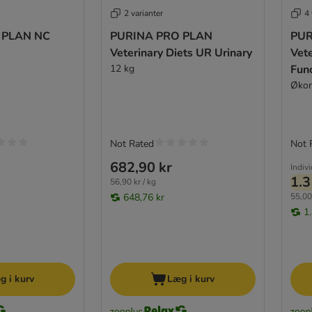
2 varianter
4 
 PLAN NC
PURINA PRO PLAN
PUR
Veterinary Diets UR Urinary
Vete
12 kg
Fun
Økon
Not Rated
Not 
682,90 kr
Indiv
1.3
56,90 kr / kg
648,76 kr
55,00 
1
g i kurv
Læg i kurv