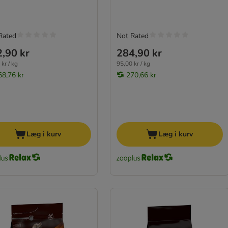
Rated
Not Rated
,90 kr
284,90 kr
kr / kg
95,00 kr / kg
68,76 kr
270,66 kr
Læg i kurv
Læg i kurv