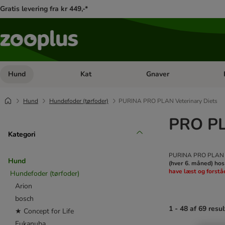
Gratis levering fra kr 449,-*
Hund
Kat
Gnaver
Åben kategori menu: Hund
Åben kategori menu: Kat
Åb
Hund
Hundefoder (tørfoder)
PURINA PRO PLAN Veterinary Diets
PRO PL
Kategori
PURINA PRO PLAN Vet
Hund
(hver 6. måned) hos
have læst og forstå
Hundefoder (tørfoder)
Arion
bosch
1 - 48 af 69 resul
★ Concept for Life
Eukanuba