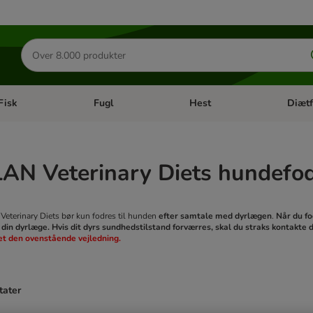
Søg
efter
produkter
Fisk
Fugl
Hest
Diætf
en kategori menu: Gnaver
Åben kategori menu: Fisk
Åben kategori menu: Fugl
Åben ka
AN Veterinary Diets hundefo
erinary Diets bør kun fodres til hunden
efter samtale med dyrlægen
.
Når du fo
 din dyrlæge. Hvis dit dyrs sundhedstilstand forværres, skal du straks kontakte
et den ovenstående vejledning.
tater