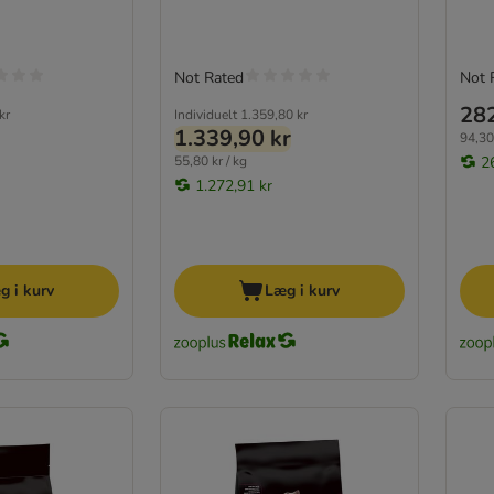
Not Rated
Not 
282
kr
Individuelt
1.359,80 kr
1.339,90 kr
94,30 
55,80 kr / kg
2
1.272,91 kr
g i kurv
Læg i kurv