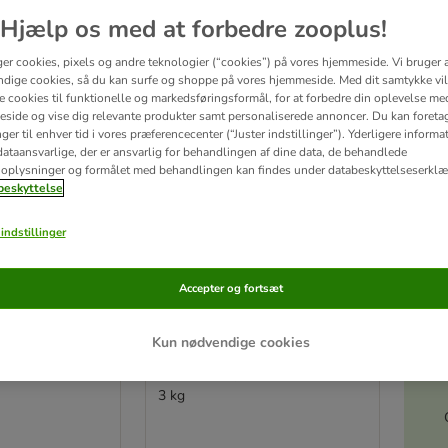
ve been changed
Hjælp os med at forbedre zooplus!
ger cookies, pixels og andre teknologier (“cookies”) på vores hjemmeside. Vi bruger 
dige cookies, så du kan surfe og shoppe på vores hjemmeside. Med dit samtykke vil
re cookies til funktionelle og markedsføringsformål, for at forbedre din oplevelse me
side og vise dig relevante produkter samt personaliserede annoncer. Du kan foreta
er til enhver tid i vores præferencecenter (“Juster indstillinger”). Yderligere inform
ataansvarlige, der er ansvarlig for behandlingen af ​​dine data, de behandlede
oplysninger og formålet med behandlingen kan findes under databeskyttelseserklæ
eskyttelse
indstillinger
Accepter og fortsæt
6 varianter
Akt
 PLAN
PURINA PRO PLAN
Kun nødvendige cookies
ets HA
Veterinary Diets HA
ic
Hypoallergenic
3 kg