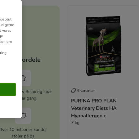
absolut
 vi gerne
d vores
ge
ation om
ring
Dine fordele
6 varianter
iver zooplus Relax og spar
5% hver gang
PURINA PRO PLAN
Veterinary Diets HA
Hypoallergenic
7 kg
Over 10 millioner kunder
stoler på os