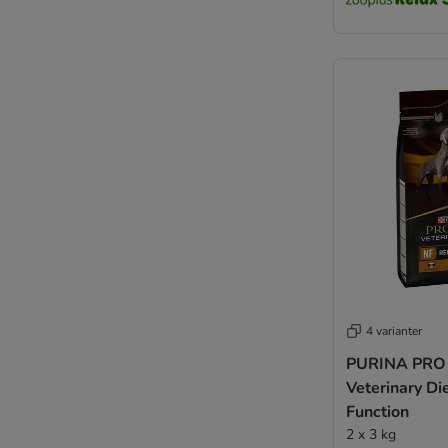
Pitti Boris
PURINA Beyond
PURINA ONE
4Vets
Pan Mięsko
Wiejska Zagroda
PURINA PRO PLAN
PURINA PRO PLAN Veterinary Diets
Primal
Prolife
Rafi
RINTI
★ Rocco
4 varianter
★ Rosie's Farm
Royal Canin Club / Selection
PURINA PRO
Royal Canin Vet Care Nutrition
Veterinary Di
Schesir
Function
Simpsons Premium
2 x 3 kg