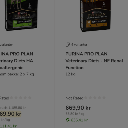
varianter
4 varianter
INA PRO PLAN
PURINA PRO PLAN
rinary Diets HA
Veterinary Diets - NF Renal
oallergenic
Function
omipakke: 2 x 7 kg
12 kg
Rated
Not Rated
669,90 kr
iduelt
1.185,80 kr
69,90 kr
55,80 kr / kg
kr / kg
636,41 kr
.111,41 kr