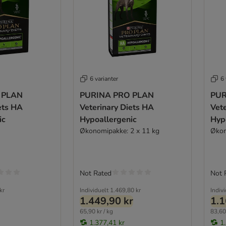
6 varianter
6 
 PLAN
PURINA PRO PLAN
PUR
ets HA
Veterinary Diets HA
Vete
ic
Hypoallergenic
Hyp
Økonomipakke: 2 x 11 kg
Økon
Not Rated
Not 
kr
Individuelt
1.469,80 kr
Indiv
1.449,90 kr
1.1
65,90 kr / kg
83,60 
1.377,41 kr
1