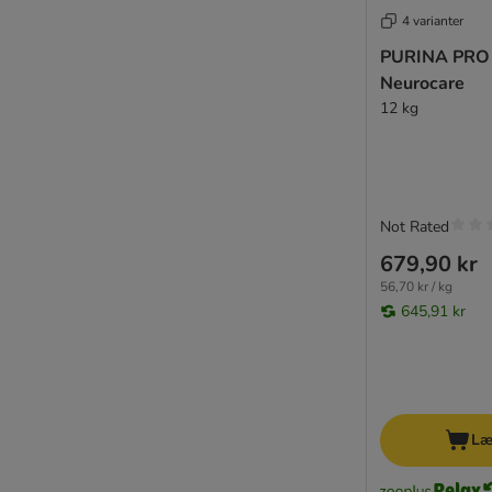
Luger's
4 varianter
MAC's
PURINA PRO
Magnussons
Neurocare
MERA
12 kg
Monge
My Friend
Natural Greatness
Natural Trainer
Not Rated
Natura Diet
Nature's Variety
679,90 kr
Nutrivet
56,70 kr / kg
FitActive
645,91 kr
Opti Life
Optimanova
DOGGY Dog
Coya
Læ
Perfect Fit
PrimaDog