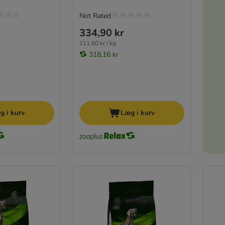
Not Rated
334,90 kr
111,60 kr / kg
318,16 kr
g i kurv
Læg i kurv