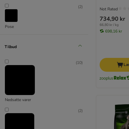
Almo Nature
(
2
)
alpha spirit
Not Rated
Animonda
734,90 kr
Applaws
66,80 kr / kg
Pose
Belcando
698,16 kr
Beneful
Bewi Dog
Tilbud
BF Petfood
Bonzo
(
10
)
Læ
Bozita
Bozita Robur
Brit
BugBell
Burns
Nedsatte varer
Butcher's
Brekkies
(
2
)
★ Briantos
Calibra