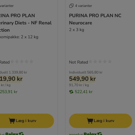
varianter
4 varianter
INA PRO PLAN
PURINA PRO PLAN NC
rinary Diets - NF Renal
Neurocare
ction
2 x 3 kg
omipakke: 2 x 12 kg
Rated
Not Rated
iduelt
1.339,80 kr
Individuelt
565,80 kr
19,90 kr
549,90 kr
kr / kg
91,70 kr / kg
.253,91 kr
522,41 kr
Læg i kurv
Læg i kurv