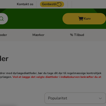
Kontakt os
Genbestil
Kurv
oder
Mærker
% Tilbud
tegori menu: Hest
Åben kategori menu: Diætfoder
Åben kategori menu: Mærk
der
drer med dyrlægediætfoder, bør du tage dit dyr til regelmæssige kontroltjek
 dyrlægen.
Ved at lægge det valgte diætfoder i indkøbskurven bekræfter du at
Popularitet