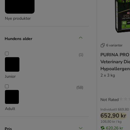
Carnilove
Carrier
Cavom
Nye produkter
Chappi
★ Concept for Life Veterinary Diet
Crave
Hundens alder
Dingo
6 varianter
Disugual
PURINA PRO
(
1
)
Doggy
Veterinary Di
Dog Chow
Hypoallergen
Dog's Favorit
2 x 3 kg
Junior
Dog´s Love
(
58
)
Dogs'n Tiger
Dolina Noteci
Not Rated
Euro Premium
Adult
Individuelt
669,80 
Exclusion
652,90 kr
Exclusion Mediterraneo
108,80 kr / kg
Farmina
620,26 kr
Pris