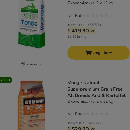
Økonomipakke: 2 x 12 kg
Not Rated
Individuelt
1.435,80 kr
1.419,90 kr
59,20 kr / kg
Læg i kurv
2 varianter
NYHED
Monge Natural
Superpremium Grain Free
All Breeds And & Kartoffel
Økonomipakke: 2 x 12 kg
Not Rated
Individuelt
1.545,80 kr
1.529,90 kr