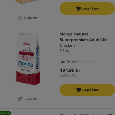
Læg i kurv
2 varianter
Monge Natural
Superpremium Adult Mini
Chicken
7,5 kg
Not Rated
494,90 kr
66,00 kr / kg
Læg i kurv
2 varianter
NYHED