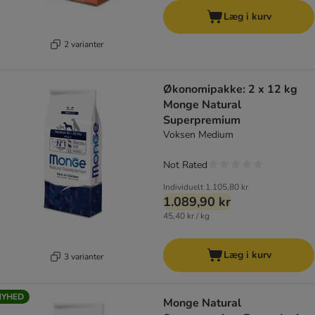
Læg i kurv
2 varianter
Økonomipakke: 2 x 12 kg
Monge Natural
Superpremium
Voksen Medium
Not Rated
Individuelt
1.105,80 kr
1.089,90 kr
45,40 kr / kg
Læg i kurv
3 varianter
NYHED
Monge Natural