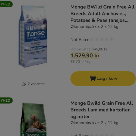
NYHED
Monge BWild Grain Free All
Breeds Adult Anchovies,
Potatoes & Peas (ansjos,
kartofler og ærter)
Økonomipakke: 2 x 12 kg
Not Rated
Individuelt
1.545,80 kr
1.529,90 kr
63,70 kr / kg
Læg i kurv
2 varianter
NYHED
Monge Bwild Grain Free All
Breeds Lam med kartofler
og ærter
Økonomipakke: 2 x 12 kg
Not Rated