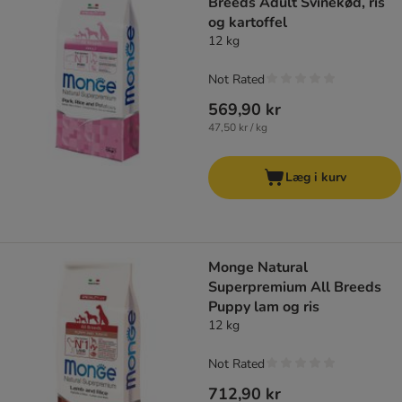
Breeds Adult Svinekød, ris
og kartoffel
12 kg
Not Rated
569,90 kr
47,50 kr / kg
Læg i kurv
Monge Natural
Superpremium All Breeds
Puppy lam og ris
12 kg
Not Rated
712,90 kr