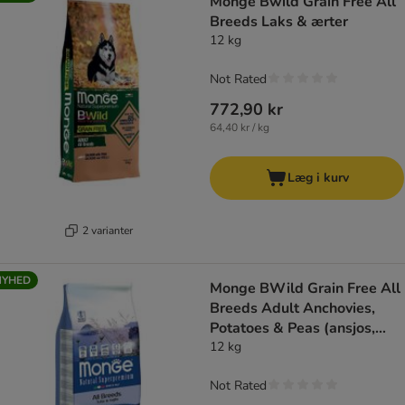
Monge Bwild Grain Free All
Breeds Laks & ærter
12 kg
Not Rated
772,90 kr
64,40 kr / kg
Læg i kurv
2 varianter
NYHED
Monge BWild Grain Free All
Breeds Adult Anchovies,
Potatoes & Peas (ansjos,
kartofler og ærter)
12 kg
Not Rated