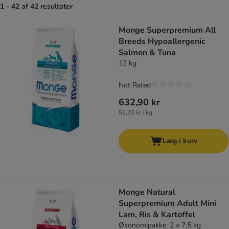
1 - 42 af 42 resultater
product items have been changed
Monge Superpremium All
Breeds Hypoallergenic
Salmon & Tuna
12 kg
Not Rated
632,90 kr
52,70 kr / kg
Læg i kurv
Monge Natural
Superpremium Adult Mini
Lam, Ris & Kartoffel
Økonomipakke: 2 x 7,5 kg