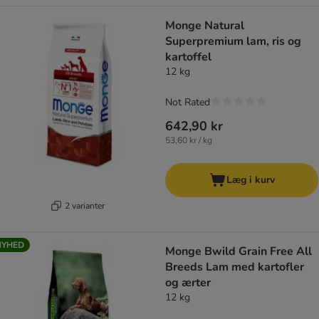
Monge Natural
Superpremium lam, ris og
kartoffel
12 kg
Not Rated
642,90 kr
53,60 kr / kg
Læg i kurv
2 varianter
NYHED
Monge Bwild Grain Free All
Breeds Lam med kartofler
og ærter
12 kg