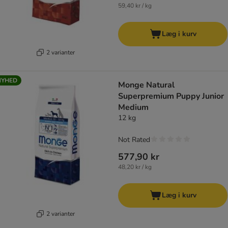
59,40 kr / kg
Læg i kurv
2 varianter
NYHED
Monge Natural
Superpremium Puppy Junior
Medium
12 kg
Not Rated
577,90 kr
48,20 kr / kg
Læg i kurv
2 varianter