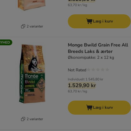
63,70 kr / kg
Læg i kurv
2 varianter
NYHED
Monge Bwild Grain Free All
Breeds Laks & ærter
Økonomipakke: 2 x 12 kg
Not Rated
Individuelt
1.545,80 kr
1.529,90 kr
63,70 kr / kg
Læg i kurv
2 varianter