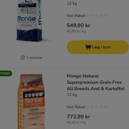
12 kg
Not Rated
549,90 kr
45,80 kr / kg
Læg i kurv
2 varianter
NYHED
Monge Natural
Superpremium Grain Free
All Breeds And & Kartoffel
12 kg
Not Rated
772,90 kr
64,40 kr / kg