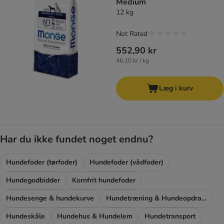
Medium
12 kg
Not Rated
552,90 kr
46,10 kr / kg
Læg i kurv
Har du ikke fundet noget endnu?
Hundefoder (tørfoder)
Hundefoder (vådfoder)
Hundegodbidder
Kornfrit hundefoder
Hundesenge & hundekurve
Hundetræning & Hundeopdragelse
Hundeskåle
Hundehus & Hundelem
Hundetransport