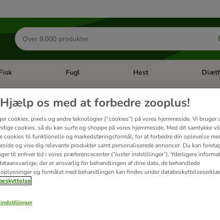
Søg
efter
produkter
Fisk
Fugl
Hest
Diætf
en kategori menu: Gnaver
Åben kategori menu: Fisk
Åben kategori menu: Fugl
Åben ka
Hjælp os med at forbedre zooplus!
 Bio
ger cookies, pixels og andre teknologier (“cookies”) på vores hjemmeside. Vi bruger 
dige cookies, så du kan surfe og shoppe på vores hjemmeside. Med dit samtykke vil
re cookies til funktionelle og markedsføringsformål, for at forbedre din oplevelse me
side og vise dig relevante produkter samt personaliserede annoncer. Du kan foreta
rsteklasses økologosk hundefoder!
Det friske økologiske kød kommer udelukkende 
er til enhver tid i vores præferencecenter (“Juster indstillinger”). Yderligere inform
sk protein
, særlig velegnet til
fodersensible hunde
. zooplus Bio indeholder kun bæ
ataansvarlige, der er ansvarlig for behandlingen af ​​dine data, de behandlede
oplysninger og formålet med behandlingen kan findes under databeskyttelseserklæ
eskyttelse
ter
indstillinger
ve been changed