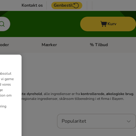
Kontakt os
Genbestil
Kurv
oder
Mærker
% Tilbud
tegori menu: Hest
Åben kategori menu: Diætfoder
Åben kategori menu: Mærk
absolut
 vi gerne
d vores
ge
fra
artskorrekte dyrehold
, alle ingredienser er fra
kontrollerede, økologiske brug
.
ation om
redygtige & regionale ingredienser, skånsom tilberedning i et firma i Bayern.
ring
Popularitet