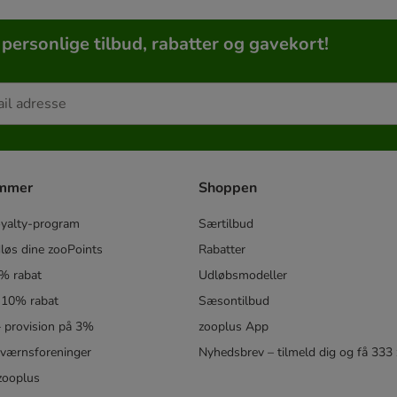
 personlige tilbud, rabatter og gavekort!
ammer
Shoppen
oyalty-program
Særtilbud
løs dine zooPoints
Rabatter
5% rabat
Udløbsmodeller
 10% rabat
Sæsontilbud
 – provision på 3%
zooplus App
eværnsforeninger
Nyhedsbrev – tilmeld dig og få 333
zooplus