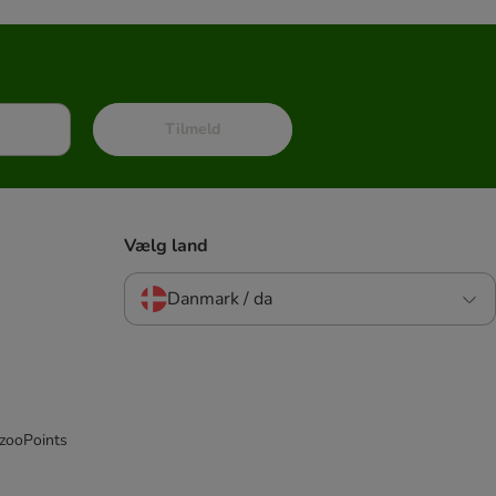
Tilmeld
Vælg land
Danmark / da
 zooPoints