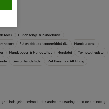
ndefoder
Hundesenge & hundekurve
ransport
Flåtmiddel og loppemiddel til hunde
Hundelegetøj
der
Hundeposer & Hundetoilet
Hundetøj
Teknologi-udstyr
hunde
Senior hundefoder
Pet Parents - Alt til dig
r tid gøre indsigelse herimod uden andre omkostninger end de almindelige