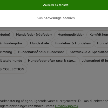
Accepter og fortsæt
Kun nødvendige cookies
ke fundet noget endnu?
rfoder)
Hundefoder (vådfoder)
Hundegodbidder
Kornfrit hu
Hundetræning & Hundeopdragelse
Hundeskåle
Hundehus & Hundelem
Hundet
rimning
Hundehalsbånd & Hundesnor
Kosttilskud & Specialfo
il ældre hunde
Hundefoder efter race & størrelse
Julemarked til 
 COLLECTION
e markedsføring af egne, lignende varer eller tjenester. Du kan til enhve
rligere oplysninger kan findes i vores
Privatlivspolitik