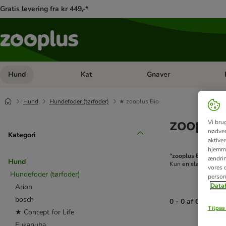
Gratis levering fra kr 449,-*
Hund
Kat
Gnaver
Åben kategori menu: Hund
Åben kategori menu: Kat
Åb
Hund
Hundefoder (tørfoder)
★ zooplus Bio
zooplus
Vi bru
nødven
Kategori
aktive
hjemme
"zooplus Bio" er fø
ændring
Hund
Kun
en slags animal
vores d
Hundefoder (tørfoder)
person
Datab
Arion
bosch
0 - 0 af 0 resulta
Tilpas 
★ Concept for Life
Eukanuba
product items ha