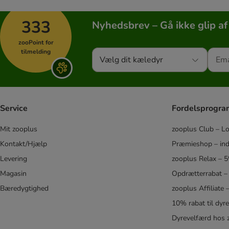
Almo Nature
alpha spirit
333
Nyhedsbrev – Gå ikke glip af
Animonda
Applaws
zooPoint for
Belcando
tilmelding
Vælg dit kæledyr
Beneful
Bewi Dog
BF Petfood
Bonzo
Service
Fordelsprogr
Bozita
Bozita Robur
Mit zooplus
zooplus Club – L
Brit
Kontakt/Hjælp
Præmieshop – ind
BugBell
Levering
zooplus Relax – 
Burns
Magasin
Opdrætterrabat –
Butcher's
Bæredygtighed
zooplus Affiliate
Brekkies
10% rabat til dyr
★ Briantos
Dyrevelfærd hos 
Calibra