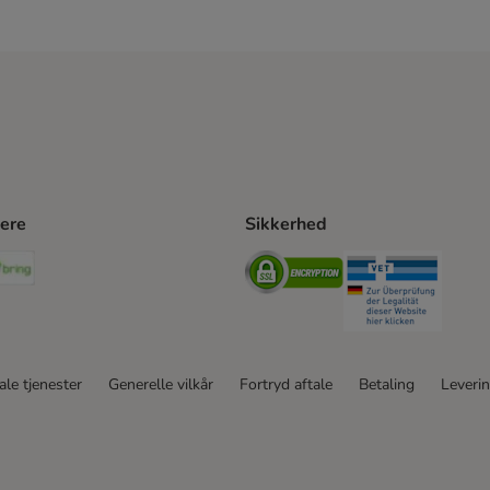
ere
Sikkerhed
ping Method
stnord Shipping Method
Bring Shipping Method
Security
Securit
le tjenester
Generelle vilkår
Fortryd aftale
Betaling
Leveri