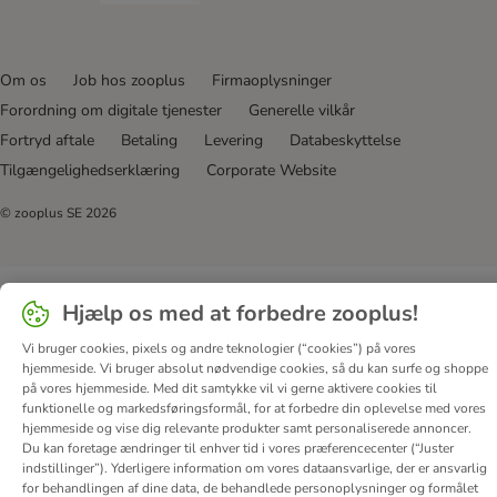
Om os
Job hos zooplus
Firmaoplysninger
Forordning om digitale tjenester
Generelle vilkår
Fortryd aftale
Betaling
Levering
Databeskyttelse
Tilgængelighedserklæring
Corporate Website
© zooplus SE
2026
Hjælp os med at forbedre zooplus!
Vi bruger cookies, pixels og andre teknologier (“cookies”) på vores
hjemmeside. Vi bruger absolut nødvendige cookies, så du kan surfe og shoppe
på vores hjemmeside. Med dit samtykke vil vi gerne aktivere cookies til
funktionelle og markedsføringsformål, for at forbedre din oplevelse med vores
hjemmeside og vise dig relevante produkter samt personaliserede annoncer.
Du kan foretage ændringer til enhver tid i vores præferencecenter (“Juster
indstillinger”). Yderligere information om vores dataansvarlige, der er ansvarlig
for behandlingen af ​​dine data, de behandlede personoplysninger og formålet