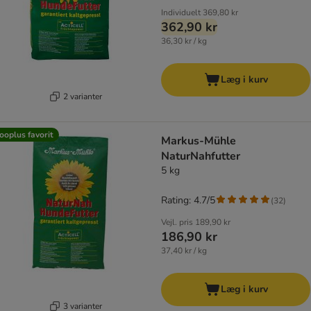
Individuelt
369,80 kr
362,90 kr
36,30 kr / kg
Læg i kurv
2 varianter
ooplus favorit
Markus-Mühle
NaturNahfutter
5 kg
Rating: 4.7/5
(
32
)
Vejl. pris
189,90 kr
186,90 kr
37,40 kr / kg
Læg i kurv
3 varianter