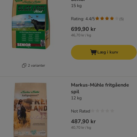
15 kg
Rating: 4.4/5
(
5
)
699,90 kr
46,70 kr / kg
Læg i kurv
2 varianter
Markus-Mühle fritgående
spil
12 kg
Not Rated
487,90 kr
40,70 kr / kg