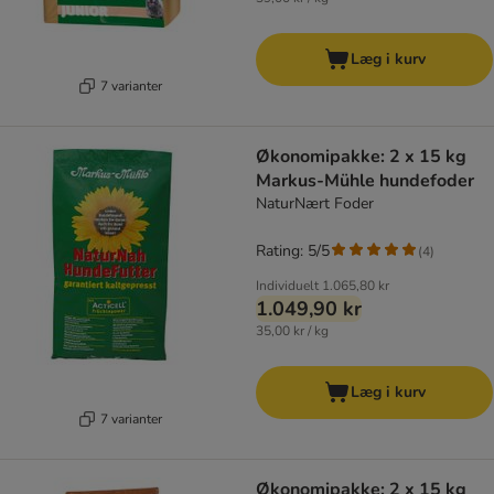
Læg i kurv
7 varianter
Økonomipakke: 2 x 15 kg
Markus-Mühle hundefoder
NaturNært Foder
Rating: 5/5
(
4
)
Individuelt
1.065,80 kr
1.049,90 kr
35,00 kr / kg
Læg i kurv
7 varianter
Økonomipakke: 2 x 15 kg