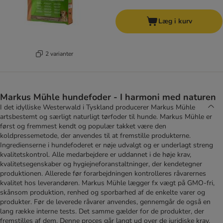
Læg i kurv
2 varianter
Markus Mühle hundefoder - I harmoni med naturen
I det idylliske Westerwald i Tyskland producerer Markus Mühle
artsbestemt og særligt naturligt tørfoder til hunde. Markus Mühle er
først og fremmest kendt og populær takket være den
koldpressemetode, der anvendes til at fremstille produkterne.
Ingredienserne i hundefoderet er nøje udvalgt og er underlagt streng
kvalitetskontrol. Alle medarbejdere er uddannet i de høje krav,
kvalitetsegenskaber og hygiejneforanstaltninger, der kendetegner
produktionen. Allerede før forarbejdningen kontrolleres råvarernes
kvalitet hos leverandøren. Markus Mühle lægger fx vægt på GMO-fri,
skånsom produktion, renhed og sporbarhed af de enkelte varer og
produkter. Før de leverede råvarer anvendes, gennemgår de også en
lang række interne tests. Det samme gælder for de produkter, der
fremstilles af dem. Denne proces går langt ud over de juridiske krav.