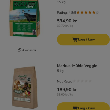
15 kg
Rating: 4.8/5
(
9
)
594,90 kr
39,70 kr / kg
Læg i kurv
4 varianter
Markus-Mühle Veggie
5 kg
Not Rated
189,90 kr
38,00 kr / kg
Læg i kurv