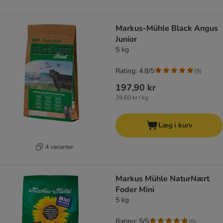
Markus-Mühle Black Angus
Junior
5 kg
Rating: 4.8/5
(
9
)
197,90 kr
39,60 kr / kg
Læg i kurv
4 varianter
Markus Mühle NaturNært
Foder Mini
5 kg
Rating: 5/5
(
5
)