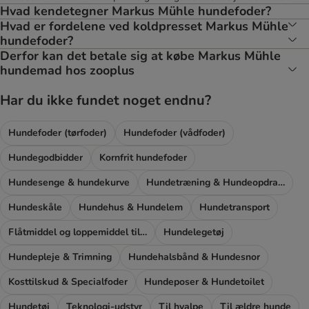
Hvad kendetegner Markus Mühle hundefoder?
Hvad er fordelene ved koldpresset Markus Mühle
hundefoder?
Derfor kan det betale sig at købe Markus Mühle
hundemad hos zooplus
Har du ikke fundet noget endnu?
Hundefoder (tørfoder)
Hundefoder (vådfoder)
Hundegodbidder
Kornfrit hundefoder
Hundesenge & hundekurve
Hundetræning & Hundeopdragelse
Hundeskåle
Hundehus & Hundelem
Hundetransport
Flåtmiddel og loppemiddel til hunde
Hundelegetøj
Hundepleje & Trimning
Hundehalsbånd & Hundesnor
Kosttilskud & Specialfoder
Hundeposer & Hundetoilet
Hundetøj
Teknologi-udstyr
Til hvalpe
Til ældre hunde