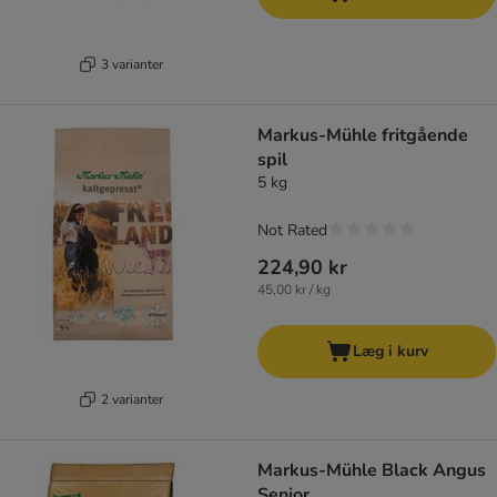
3 varianter
Markus-Mühle fritgående
spil
5 kg
Not Rated
224,90 kr
45,00 kr / kg
Læg i kurv
2 varianter
Markus-Mühle Black Angus
Senior