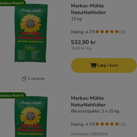
product items have been changed
ooplus favorit
Markus-Mühle
NaturNahfutter
15 kg
Rating: 4.7/5
(
32
)
532,90 kr
35,50 kr / kg
Læg i kurv
3 varianter
ooplus favorit
Markus-Mühle
NaturNahfutter
Økonomipakke: 2 x 15 kg
Rating: 4.7/5
(
32
)
Individuelt
1.065,80 kr