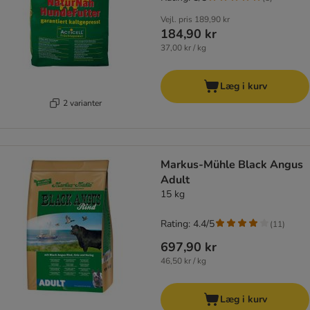
Vejl. pris
189,90 kr
184,90 kr
37,00 kr / kg
Læg i kurv
2 varianter
Markus-Mühle Black Angus
Adult
15 kg
Rating: 4.4/5
(
11
)
697,90 kr
46,50 kr / kg
Læg i kurv