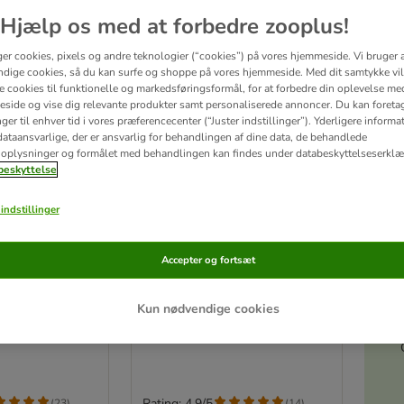
Hjælp os med at forbedre zooplus!
ger cookies, pixels og andre teknologier (“cookies”) på vores hjemmeside. Vi bruger 
dige cookies, så du kan surfe og shoppe på vores hjemmeside. Med dit samtykke vil
re cookies til funktionelle og markedsføringsformål, for at forbedre din oplevelse me
side og vise dig relevante produkter samt personaliserede annoncer. Du kan foreta
er til enhver tid i vores præferencecenter (“Juster indstillinger”). Yderligere inform
ataansvarlige, der er ansvarlig for behandlingen af ​​dine data, de behandlede
oplysninger og formålet med behandlingen kan findes under databeskyttelseserklæ
eskyttelse
indstillinger
2 varianter
Akt
Accepter og fortsæt
Extra Strong
Ever Clean® Extra Strong
fri
Clumping Duft
 x 10 l
Økonomipakke: 2 x 10 l
Kun nødvendige cookies
Rating: 4.9/5
(
23
)
(
14
)