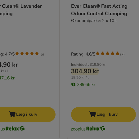
r Clean® Lavender
Ever Clean® Fast Acting
mping
Odour Control Clumping
Økonomipakke: 2 x 10 l
g: 4.7/5
Rating: 4.6/5
(
6
)
(
7
)
,90 kr
Individuelt
319,80 kr
304,90 kr
kr / l
47,16 kr
15,20 kr / l
289,66 kr
Læg i kurv
Læg i kurv