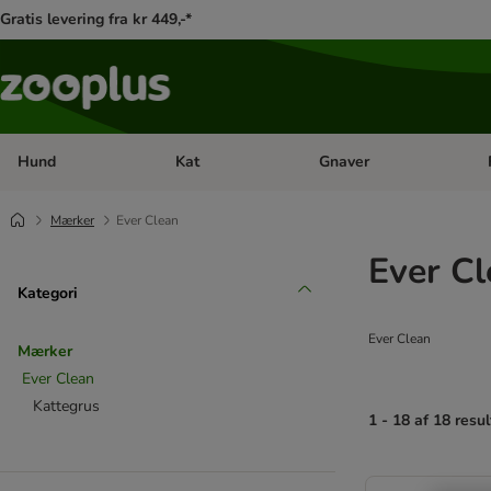
Gratis levering fra kr 449,-*
Hund
Kat
Gnaver
Åben kategori menu: Hund
Åben kategori menu: Kat
Åb
Mærker
Ever Clean
Ever C
Kategori
Ever Clean
Mærker
Ever Clean
Kattegrus
1 - 18 af 18 resul
product items ha