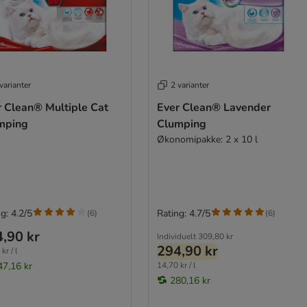
varianter
2 varianter
r Clean® Multiple Cat
Ever Clean® Lavender
mping
Clumping
Økonomipakke: 2 x 10 l
g: 4.2/5
Rating: 4.7/5
(
6
)
(
6
)
,90 kr
Individuelt
309,80 kr
294,90 kr
kr / l
47,16 kr
14,70 kr / l
280,16 kr