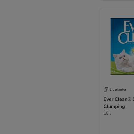
2 varianter
Ever Clean® 
Clumping
10 l