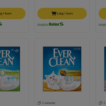
g i kurv
Læg i kurv
2 varianter
2 