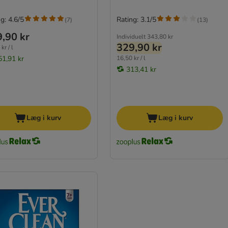
g: 4.6/5
Rating: 3.1/5
(
7
)
(
13
)
,90 kr
Individuelt
343,80 kr
329,90 kr
kr / l
51,91 kr
16,50 kr / l
313,41 kr
Læg i kurv
Læg i kurv