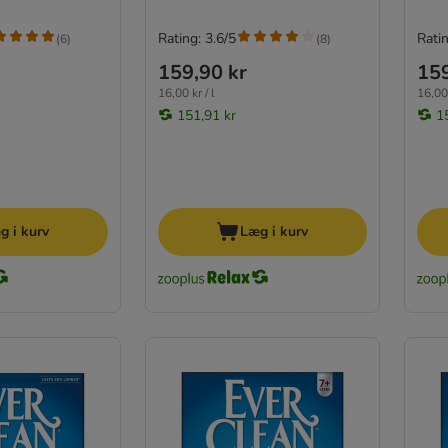
Rating: 3.6/5
Ratin
(
6
)
(
8
)
159,90 kr
159
16,00 kr / l
16,00 
151,91 kr
1
g i kurv
Læg i kurv