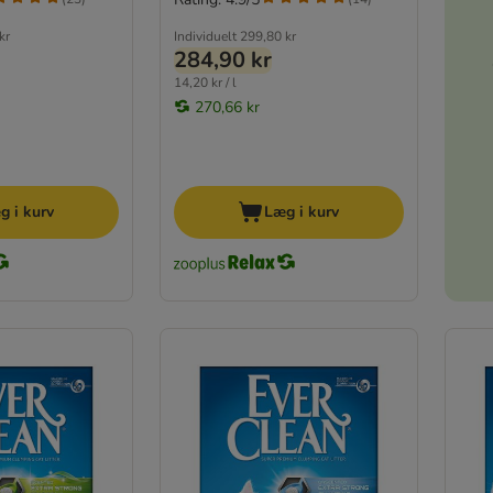
kr
Individuelt
299,80 kr
284,90 kr
14,20 kr / l
270,66 kr
g i kurv
Læg i kurv