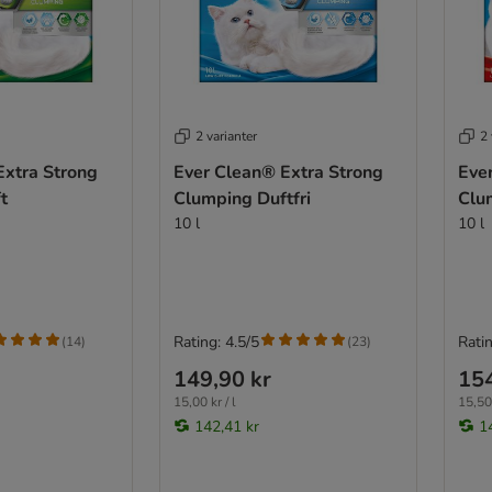
2 varianter
2 
Extra Strong
Ever Clean® Extra Strong
Eve
t
Clumping Duftfri
Clu
10 l
10 l
Rating: 4.5/5
Ratin
(
14
)
(
23
)
149,90 kr
154
15,00 kr / l
15,50 
142,41 kr
1