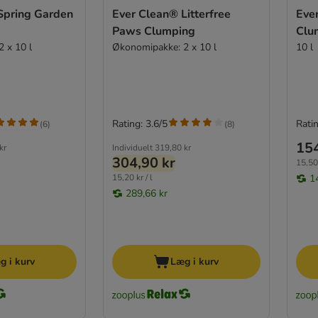
Spring Garden
Ever Clean® Litterfree
Eve
Paws Clumping
Clu
 x 10 l
Økonomipakke: 2 x 10 l
10 l
Rating: 3.6/5
Ratin
(
6
)
(
8
)
154
kr
Individuelt
319,80 kr
304,90 kr
15,50 
15,20 kr / l
1
289,66 kr
g i kurv
Læg i kurv