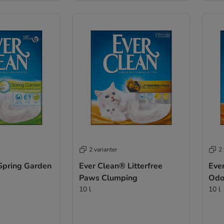
2 varianter
2 
Spring Garden
Ever Clean® Litterfree
Eve
Paws Clumping
Odo
10 l
10 l