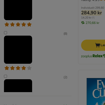
Individuelt
299,80 
284,90 kr
14,20 kr / l
270,66 kr
(
8
)
Læ
(
2
)