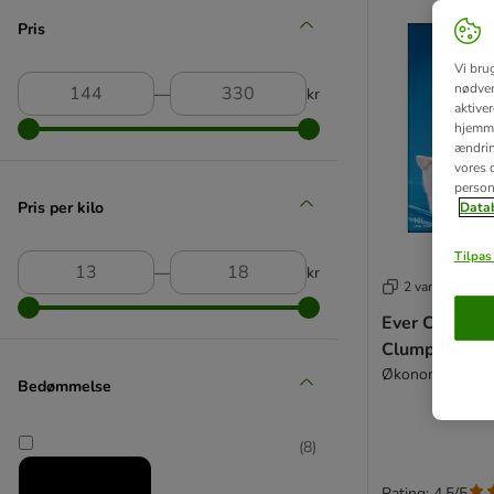
Pris
Vi bru
nødven
―
kr
aktive
hjemme
ændring
vores d
person
Pris per kilo
Datab
Tilpas 
―
kr
2 varianter
Ever Clean® 
Clumping Duft
Økonomipakke: 2
Bedømmelse
(
8
)
Rating: 4.5/5