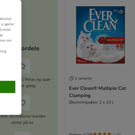
absolut
 vi gerne
d vores
ge
ation om
Dine fordele
ring
2 varianter
iver zooplus Relax og spar
5% hver gang
Ever Clean® Multiple Cat
Clumping
Økonomipakke: 2 x 10 l
Over 10 millioner kunder
stoler på os
Rating: 4.2/5
(
6
)