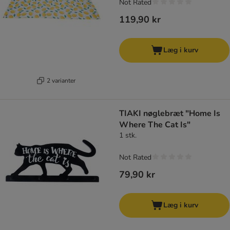
Not Rated
119,90 kr
Læg i kurv
2 varianter
TIAKI nøglebræt "Home Is
Where The Cat Is"
1 stk.
Not Rated
79,90 kr
Læg i kurv