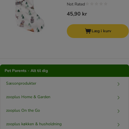
Not Rated
45,90 kr
Læg i kurv
Pet Parents - Alt til dig
Sæsonprodukter
zooplus Home & Garden
zooplus On the Go
zooplus køkken & husholdning