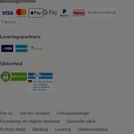
Betalingsformer
Bankoverførsel
Bankoverførsel Payment
VISA Payment Method
Mastercard Payment Method
Apply pay Payment Method
Google Pay Payment Method
paypal Payment Method
Klarna Payment Method
Faktura
Faktura Payment Method
Leveringspartnere
GLS Shipping Method
Postnord Shipping Method
Bring Shipping Method
Sikkerhed
Security
Security
Om os
Job hos zooplus
Firmaoplysninger
Forordning om digitale tjenester
Generelle vilkår
Fortryd aftale
Betaling
Levering
Databeskyttelse