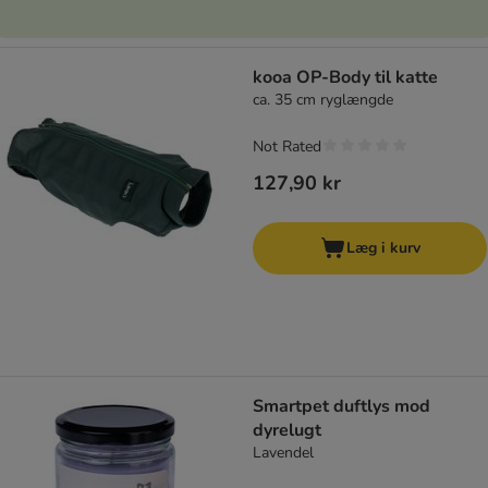
kooa OP-Body til katte
ca. 35 cm ryglængde
Not Rated
127,90 kr
Læg i kurv
Smartpet duftlys mod
dyrelugt
Lavendel