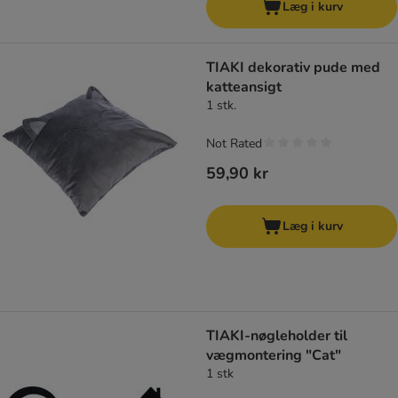
Læg i kurv
TIAKI dekorativ pude med
katteansigt
1 stk.
Not Rated
59,90 kr
Læg i kurv
TIAKI-nøgleholder til
vægmontering "Cat"
1 stk