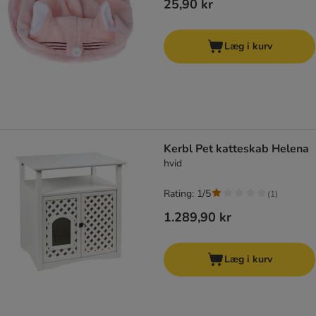
25,90 kr
Læg i kurv
Kerbl Pet katteskab Helena
hvid
Rating: 1/5
(
1
)
1.289,90 kr
Læg i kurv