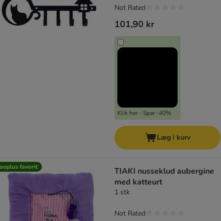
Not Rated
101,90 kr
Klik her - Spar -40%
Læg i kurv
ooplus favorit
TIAKI nusseklud aubergine
med katteurt
1 stk
Not Rated