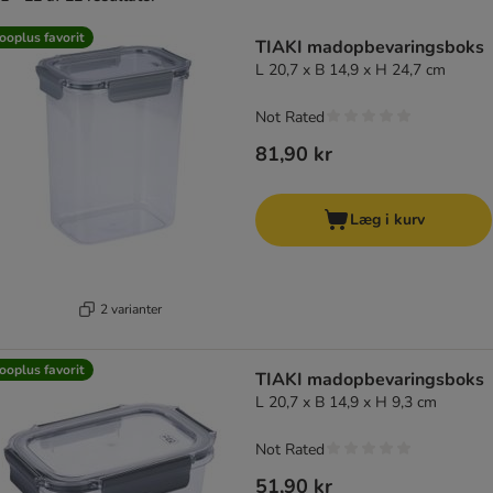
product items have been changed
ooplus favorit
TIAKI madopbevaringsboks
L 20,7 x B 14,9 x H 24,7 cm
Not Rated
81,90 kr
Læg i kurv
2 varianter
ooplus favorit
TIAKI madopbevaringsboks
L 20,7 x B 14,9 x H 9,3 cm
Not Rated
51,90 kr