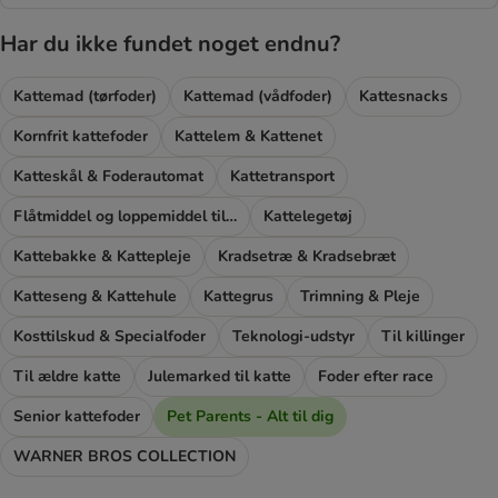
Har du ikke fundet noget endnu?
Kattemad (tørfoder)
Kattemad (vådfoder)
Kattesnacks
Kornfrit kattefoder
Kattelem & Kattenet
Katteskål & Foderautomat
Kattetransport
Flåtmiddel og loppemiddel til katte
Kattelegetøj
Kattebakke & Kattepleje
Kradsetræ & Kradsebræt
Katteseng & Kattehule
Kattegrus
Trimning & Pleje
Kosttilskud & Specialfoder
Teknologi-udstyr
Til killinger
Til ældre katte
Julemarked til katte
Foder efter race
Senior kattefoder
Pet Parents - Alt til dig
WARNER BROS COLLECTION