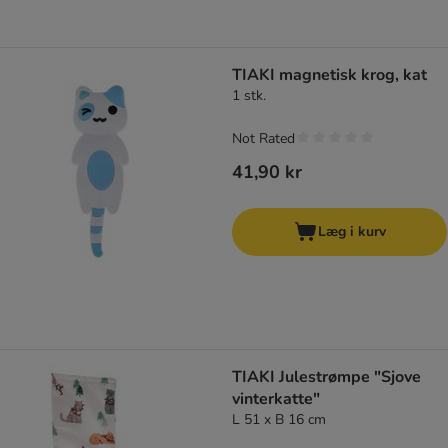
TIAKI magnetisk krog, kat
1 stk.
Not Rated
41,90 kr
Læg i kurv
TIAKI Julestrømpe "Sjove
vinterkatte"
L 51 x B 16 cm