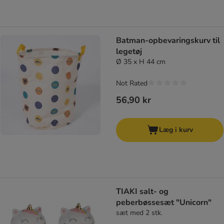
Batman-opbevaringskurv til
legetøj
Ø 35 x H 44 cm
Not Rated
56,90 kr
Læg i kurv
TIAKI salt- og
peberbøssesæt "Unicorn"
sæt med 2 stk.