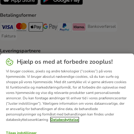
Betalingsformer
Bankoverførsel
Bankoverførsel Payment
VISA Payment Method
Mastercard Payment Method
Apply pay Payment Method
Google Pay Payment Method
paypal Payment Method
Klarna Payment Method
Faktura
Faktura Payment Method
Leveringspartnere
GLS Shipping Method
Postnord Shipping Method
Bring Shipping Method
Hjælp os med at forbedre zooplus!
Vi bruger cookies, pixels og andre teknologier (“cookies”) på vores
hjemmeside. Vi bruger absolut nødvendige cookies, så du kan surfe og
Sikkerhed
shoppe på vores hjemmeside. Med dit samtykke vil vi gerne aktivere cookies
Security
Security
til funktionelle og markedsføringsformål, for at forbedre din oplevelse med
vores hjemmeside og vise dig relevante produkter samt personaliserede
annoncer. Du kan foretage ændringer til enhver tid i vores præferencecenter
(“Juster indstillinger”). Yderligere information om vores dataansvarlige, der
er ansvarlig for behandlingen af ​​dine data, de behandlede
personoplysninger og formålet med behandlingen kan findes under
databeskyttelseserklæring
Databeskyttelse
Om os
Job hos zooplus
Firmaoplysninger
Tilpas indstillinger