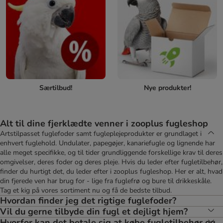
Særtilbud!
Nye produkter!
Alt til dine fjerklædte venner i zooplus fugleshop
Artstilpasset fuglefoder samt fugleplejeprodukter er grundlaget i
enhvert fuglehold. Undulater, papegøjer, kanariefugle og lignende har
alle meget specifikke, og til tider grundliggende forskellige krav til deres
omgivelser, deres foder og deres pleje. Hvis du leder efter fugletilbehør,
finder du hurtigt det, du leder efter i zooplus fugleshop. Her er alt, hvad
din fjerede ven har brug for - lige fra fuglefrø og bure til drikkeskåle.
Tag et kig på vores sortiment nu og få de bedste tilbud.
Hvordan finder jeg det rigtige fuglefoder?
Vil du gerne tilbyde din fugl et dejligt hjem?
Hvorfor kan det betale sig at købe fugletilbehør og