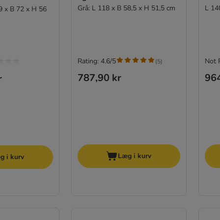
Grå: L 118 x B 58,5 x H 51,5 cm
L 14
9 x B 72 x H 56
Rating: 4.6/5
Not 
(
5
)
787,90 kr
964
r
Læg i kurv
g i kurv