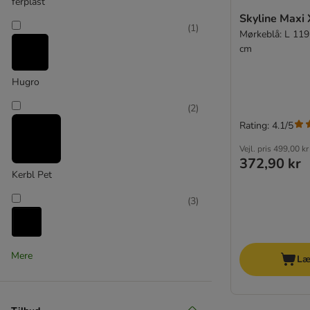
ferplast
Skyline Maxi
(
1
)
Mørkeblå: L 119
cm
Hugro
(
2
)
Rating: 4.1/5
Vejl. pris
499,00 kr
372,90 kr
Kerbl Pet
(
3
)
savic
Mere
Læ
(
3
)