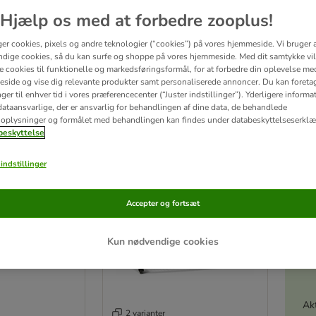
Hjælp os med at forbedre zooplus!
 er det vigtigt at huske, at dit kæledyr skal kunne føle sig hjemme i buret. Dit mars
ividuelle behov. Hvis du i stedet ønsker, at lade dit marsvin gå udendørs, kan du ogs
ger cookies, pixels og andre teknologier (“cookies”) på vores hjemmeside. Vi bruger 
dige cookies, så du kan surfe og shoppe på vores hjemmeside. Med dit samtykke vil
re cookies til funktionelle og markedsføringsformål, for at forbedre din oplevelse me
side og vise dig relevante produkter samt personaliserede annoncer. Du kan foreta
tater
er til enhver tid i vores præferencecenter (“Juster indstillinger”). Yderligere inform
ataansvarlige, der er ansvarlig for behandlingen af ​​dine data, de behandlede
ve been changed
oplysninger og formålet med behandlingen kan findes under databeskyttelseserklæ
eskyttelse
indstillinger
Accepter og fortsæt
Kun nødvendige cookies
Akt
2 varianter