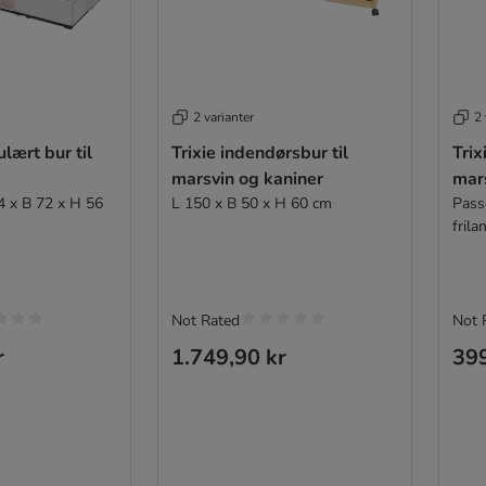
2 varianter
2 
lært bur til
Trixie indendørsbur til
Trix
marsvin og kaniner
mar
4 x B 72 x H 56
L 150 x B 50 x H 60 cm
Pass
fril
Not Rated
Not 
r
1.749,90 kr
399