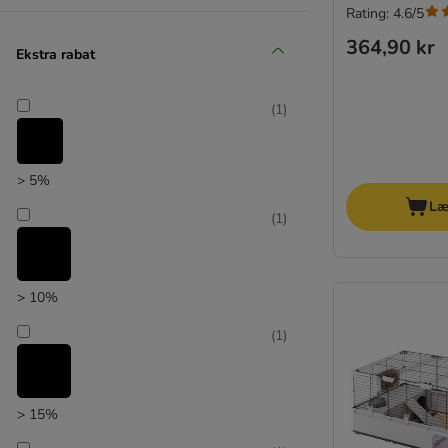
Rating: 4.6/5
364,90 kr
Ekstra rabat
(
1
)
> 5%
Læ
(
1
)
> 10%
(
1
)
> 15%