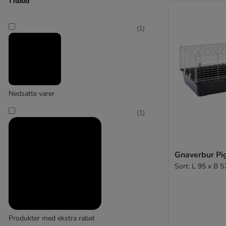
Tilbud
skyline
(
1
)
(
4
)
TIAKI
Nedsatte varer
(
1
)
Gnaverbur Pi
Sort: L 95 x B 
Produkter med ekstra rabat