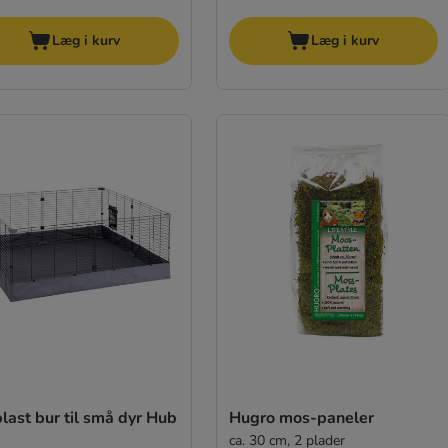
Læg i kurv
Læg i kurv
last bur til små dyr Hub
Hugro mos-paneler
ca. 30 cm, 2 plader