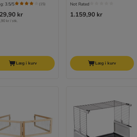
g: 3.5/5
Not Rated
(
15
)
29,90 kr
1.159,90 kr
90 kr / stk.
Læg i kurv
Læg i kurv