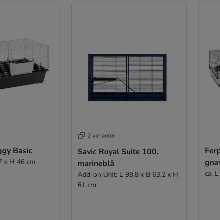
2 varianter
ggy Basic
Fer
Savic Royal Suite 100,
57 x H 46 cm
gna
marineblå
ca. 
Add-on Unit: L 99,8 x B 63,2 x H
61 cm