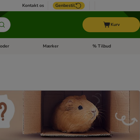
Kontakt os
Genbestil
Kurv
oder
Mærker
% Tilbud
tegori menu: Hest
Åben kategori menu: Diætfoder
Åben kategori menu: Mærk