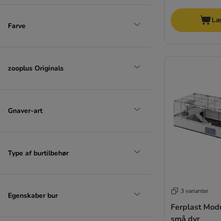
Læ
Farve
zooplus Originals
Gnaver-art
Type af burtilbehør
3 varianter
Egenskaber bur
Ferplast Modu
små dyr