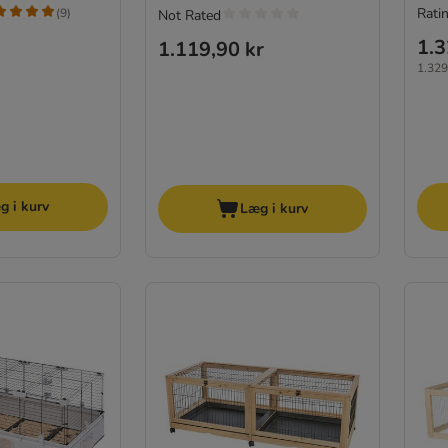
Ratin
(
9
)
Not Rated
1.3
1.119,90 kr
1.329,
g i kurv
Læg i kurv