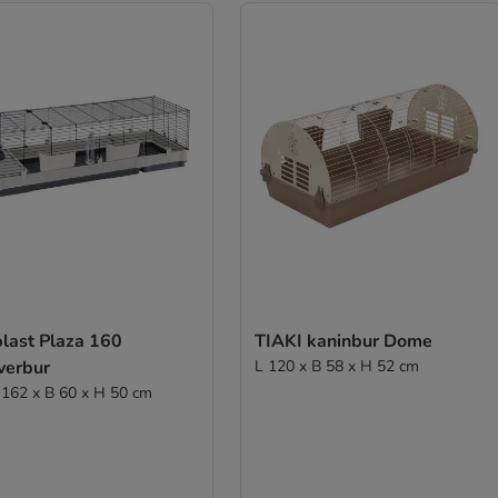
plast Plaza 160
TIAKI kaninbur Dome
verbur
L 120 x B 58 x H 52 cm
L 162 x B 60 x H 50 cm