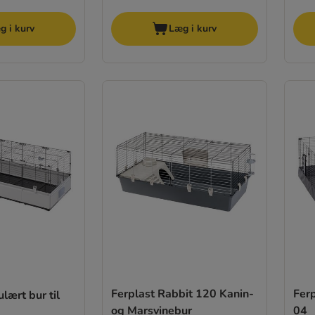
g i kurv
Læg i kurv
Ferplast Rabbit 120 Kanin-
Ferp
lært bur til
og Marsvinebur
04