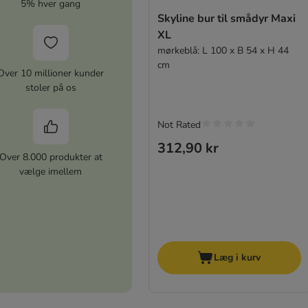
5% hver gang
Skyline bur til smådyr Maxi
XL
mørkeblå: L 100 x B 54 x H 44
cm
Over 10 millioner kunder
stoler på os
Not Rated
312,90 kr
Over 8.000 produkter at
vælge imellem
Læg i kurv