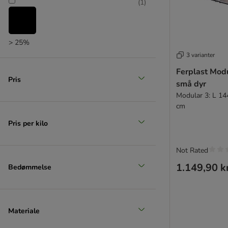
(
1
)
> 25%
3 varianter
(
1
)
Ferplast Modu
Pris
små dyr
Modular 3: L 14
> 35%
cm
(
1
)
Pris per kilo
Not Rated
> 50%
1.149,90 k
Bedømmelse
Materiale