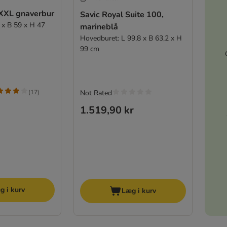
 XXL gnaverbur
Savic Royal Suite 100,
 x B 59 x H 47
marineblå
Hovedburet: L 99,8 x B 63,2 x H
99 cm
(
17
)
Not Rated
1.519,90 kr
g i kurv
Læg i kurv