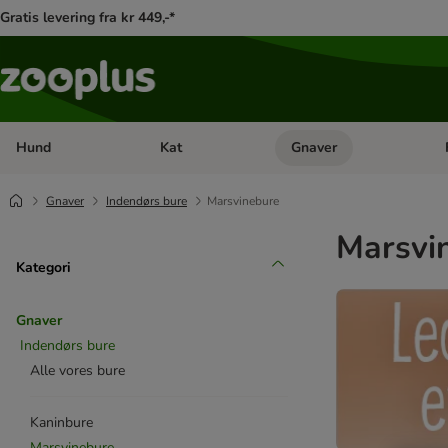
Gratis levering fra kr 449,-*
Hund
Kat
Gnaver
Åben kategori menu: Hund
Åben kategori menu: Kat
Åb
Gnaver
Indendørs bure
Marsvinebure
Marsvi
Kategori
Gnaver
Indendørs bure
Alle vores bure
Kaninbure
Marsvinebure