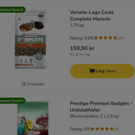
ooplus favorit
Versele-Laga Cavia
Complete Marsvin
1,75 kg
Rating: 4.9/5
(
37
)
159,90 kr
91,40 kr / kg
Læg i kurv
4 varianter
ooplus favorit
Prestige Premium Budgies -
Undulatfoder
Økonomipakke: 2 x 2,5 kg
Rating: 5/5
(
7
)