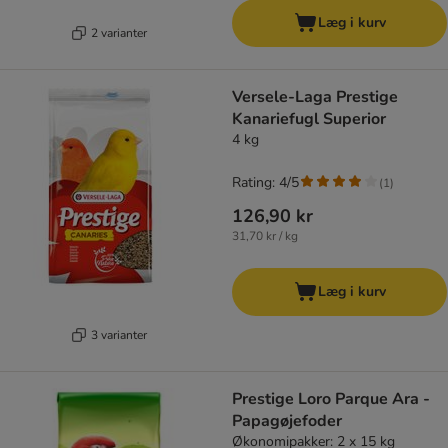
Læg i kurv
2 varianter
Versele-Laga Prestige
Kanariefugl Superior
4 kg
Rating: 4/5
(
1
)
126,90 kr
31,70 kr / kg
Læg i kurv
3 varianter
Prestige Loro Parque Ara -
Papagøjefoder
Økonomipakker: 2 x 15 kg