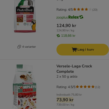
Rating: 4/5
(
20
)
124,90 kr
124,90 kr / kg
118,66 kr
4 varianter
Læg i kurv
Versele-Laga Crock
Complete
2 x 50 g æble
Rating: 4.5/5
(
12
)
Individuelt
75,80 kr
73,90 kr
739,00 kr / kg