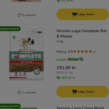
52,16 kr
Læg i kurv
3 varianter
ooplus favorit
Versele-Laga Complete Rat
& Mouse
2 kg
Rating: 5/5
(
1
)
191,90 kr
96,00 kr / kg
182,31 kr
Læg i kurv
2 varianter
ooplus favorit
Versele-Laga Crispy Müsli