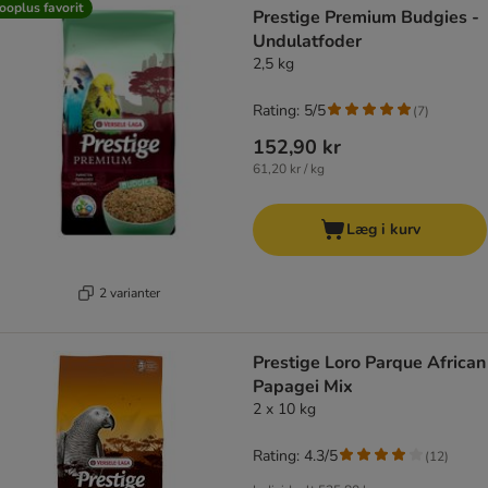
ooplus favorit
Prestige Premium Budgies -
Undulatfoder
2,5 kg
Rating: 5/5
(
7
)
152,90 kr
61,20 kr / kg
Læg i kurv
2 varianter
Prestige Loro Parque African
Papagei Mix
2 x 10 kg
Rating: 4.3/5
(
12
)