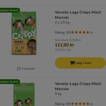
ooplus favorit
Versele-Laga Crispy Müsli
Marsvin
2 x 2,5 kg
Rating: 5/5
(
9
)
Individuelt
123,80 kr
111,90 kr
22,40 kr / kg
Læg i kurv
4 varianter
ooplus favorit
Versele-Laga Crispy Müsli
Marsvin
9 kg
Rating: 5/5
(
9
)