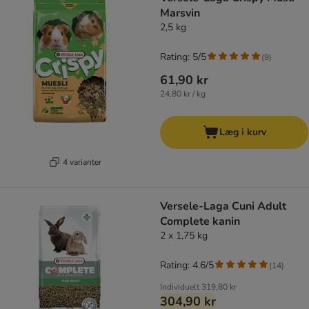
Marsvin
2,5 kg
Rating: 5/5
(
9
)
61,90 kr
24,80 kr / kg
Læg i kurv
4 varianter
Versele-Laga Cuni Adult
Complete kanin
2 x 1,75 kg
Rating: 4.6/5
(
14
)
Individuelt
319,80 kr
304,90 kr