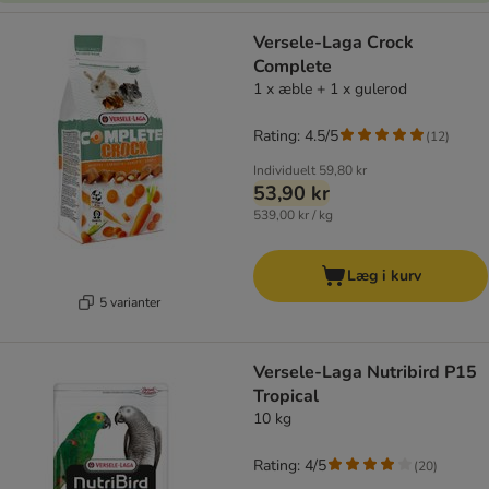
Versele-Laga Crock
Complete
1 x æble + 1 x gulerod
Rating: 4.5/5
(
12
)
Individuelt
59,80 kr
53,90 kr
539,00 kr / kg
Læg i kurv
5 varianter
Versele-Laga Nutribird P15
Tropical
10 kg
Rating: 4/5
(
20
)