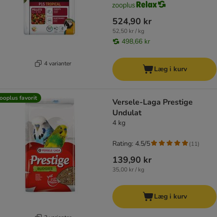
524,90 kr
52,50 kr / kg
498,66 kr
4 varianter
Læg i kurv
ooplus favorit
Versele-Laga Prestige
Undulat
4 kg
Rating: 4.5/5
(
11
)
139,90 kr
35,00 kr / kg
Læg i kurv