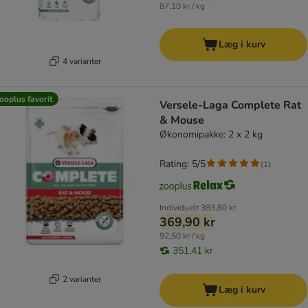
87,10 kr / kg
Læg i kurv
4 varianter
ooplus favorit
Versele-Laga Complete Rat
& Mouse
Økonomipakke: 2 x 2 kg
Rating: 5/5
(
1
)
Individuelt
383,80 kr
369,90 kr
92,50 kr / kg
351,41 kr
2 varianter
Læg i kurv