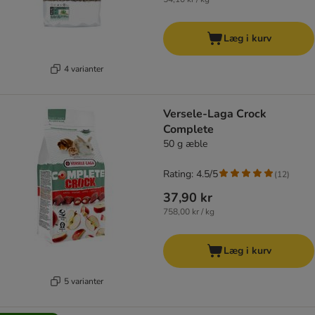
Læg i kurv
4 varianter
Versele-Laga Crock
Complete
50 g æble
Rating: 4.5/5
(
12
)
37,90 kr
758,00 kr / kg
Læg i kurv
5 varianter