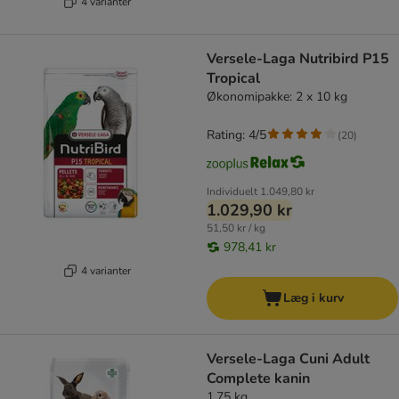
4 varianter
Versele-Laga Nutribird P15
Tropical
Økonomipakke: 2 x 10 kg
Rating: 4/5
(
20
)
Individuelt
1.049,80 kr
1.029,90 kr
51,50 kr / kg
978,41 kr
4 varianter
Læg i kurv
Versele-Laga Cuni Adult
Complete kanin
1,75 kg