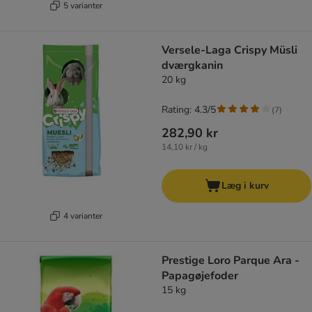
5 varianter
Versele-Laga Crispy Müsli
dværgkanin
20 kg
Rating: 4.3/5
(
7
)
282,90 kr
14,10 kr / kg
Læg i kurv
4 varianter
Prestige Loro Parque Ara -
Papagøjefoder
15 kg