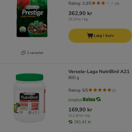
Rating: 3.3/5
(
4
)
362,90 kr
24,20 kr / kg
Læg i kurv
2 varianter
Versele-Laga NutriBird A21
800 g
Rating: 5/5
(
2
)
169,90 kr
212,40 kr / kg
161,41 kr