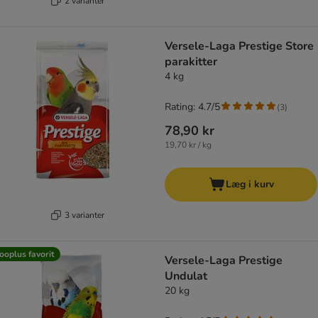
2 varianter
Versele-Laga Prestige Store
parakitter
4 kg
Rating: 4.7/5
(
3
)
78,90 kr
19,70 kr / kg
Læg i kurv
3 varianter
ooplus favorit
Versele-Laga Prestige
Undulat
20 kg