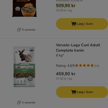
Individuelt
525,80 kr
509,90 kr
25,50 kr / kg
Læg i kurv
5 varianter
Versele-Laga Cuni Adult
Complete kanin
8 kg*
Rating: 4.6/5
(
14
)
459,90 kr
57,50 kr / kg
Læg i kurv
4 varianter