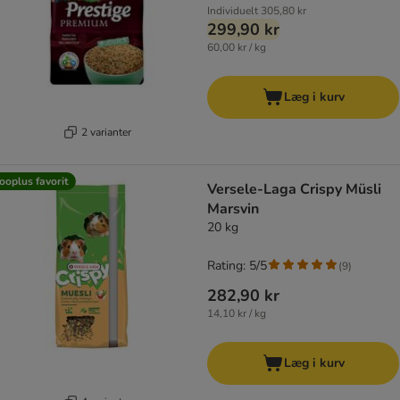
Individuelt
305,80 kr
299,90 kr
60,00 kr / kg
Læg i kurv
2 varianter
ooplus favorit
Versele-Laga Crispy Müsli
Marsvin
20 kg
Rating: 5/5
(
9
)
282,90 kr
14,10 kr / kg
Læg i kurv