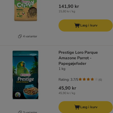
141,90 kr
15,80 kr / kg
Læg i kurv
4 varianter
Prestige Loro Parque
Amazone Parrot -
Papegøjefoder
1 kg
Rating: 3.7/5
(
6
)
45,90 kr
45,90 kr / kg
Læg i kurv
3 varianter