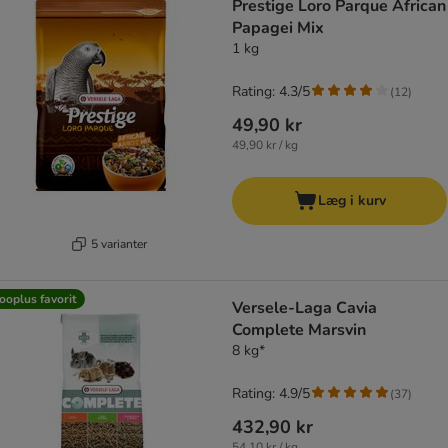
Prestige Loro Parque African
Papagei Mix
1 kg
Rating: 4.3/5
(
12
)
49,90 kr
49,90 kr / kg
Læg i kurv
5 varianter
ooplus favorit
Versele-Laga Cavia
Complete Marsvin
8 kg*
Rating: 4.9/5
(
37
)
432,90 kr
54,10 kr / kg