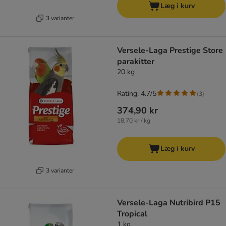
Læg i kurv
3 varianter
Versele-Laga Prestige Store
parakitter
20 kg
Rating: 4.7/5
(
3
)
374,90 kr
18,70 kr / kg
Læg i kurv
3 varianter
Versele-Laga Nutribird P15
Tropical
1 kg