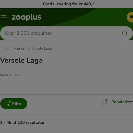
Gratis levering fra kr 449,-*
Menu
kategori
Søg
efter
produkter
Mærker
Versele Laga
Versele Laga
Versele Laga
Popularitet
Filtre
1 - 48 af 110 resultater
product items have been changed