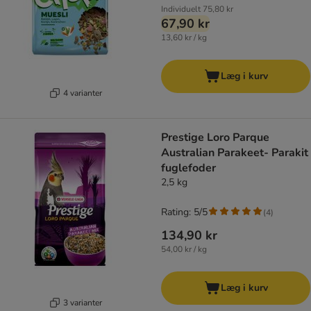
Individuelt
75,80 kr
67,90 kr
13,60 kr / kg
Læg i kurv
4 varianter
Prestige Loro Parque
Australian Parakeet- Parakit
fuglefoder
2,5 kg
Rating: 5/5
(
4
)
134,90 kr
54,00 kr / kg
Læg i kurv
3 varianter