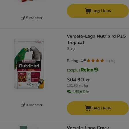
Læg i kurv
5 varianter
Versele-Laga Nutribird P15
Tropical
3 kg
Rating: 4/5
(
20
)
304,90 kr
101,60 kr / kg
289,66 kr
4 varianter
Læg i kurv
Versele-Laga Crock