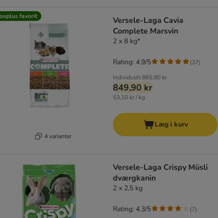
ooplus favorit
Versele-Laga Cavia
Complete Marsvin
2 x 8 kg*
Rating: 4.9/5
(
37
)
Individuelt
865,80 kr
849,90 kr
53,10 kr / kg
Læg i kurv
4 varianter
Versele-Laga Crispy Müsli
dværgkanin
2 x 2,5 kg
Rating: 4.3/5
(
7
)