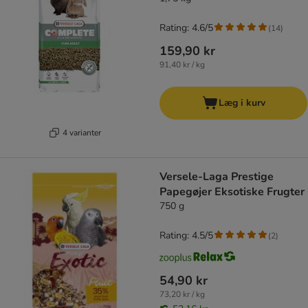
Rating: 4.6/5
(
14
)
159,90 kr
91,40 kr / kg
Læg i kurv
4 varianter
Versele-Laga Prestige
Papegøjer Eksotiske Frugter
750 g
Rating: 4.5/5
(
2
)
54,90 kr
73,20 kr / kg