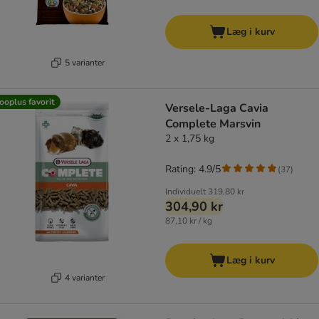
Læg i kurv
5 varianter
ooplus favorit
Versele-Laga Cavia
Complete Marsvin
2 x 1,75 kg
Rating: 4.9/5
(
37
)
Individuelt
319,80 kr
304,90 kr
87,10 kr / kg
Læg i kurv
4 varianter