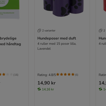
2 varianter
2 
brydelige
Hundeposer med duft
Hun
med håndtag
4 ruller med 15 poser lilla,
4 ru
Lavendel
Rating: 4.8/5
Ratin
(
16
)
(
6
)
14,90 kr
14,
r
14,16 kr
1