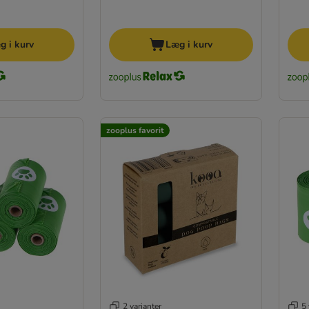
g i kurv
Læg i kurv
zooplus favorit
2 varianter
5 