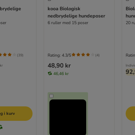
brydelige
kooa Biologisk
Bio
nedbrydelige hundeposer
hun
oser
6 ruller med 15 poser
20 ru
Rating: 4.3/5
Ratin
(
39
)
(
4
)
48,90 kr
kr
Indiv
92,
46,46 kr
g i kurv