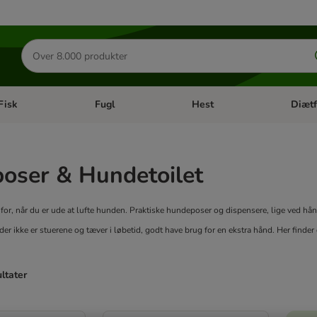
Søg
efter
produkter
Fisk
Fugl
Hest
Diætf
en kategori menu: Gnaver
Åben kategori menu: Fisk
Åben kategori menu: Fugl
Åben ka
oser & Hundetoilet
 for, når du er ude at lufte hunden. Praktiske hundeposer og dispensere, lige ved hån
er ikke er stuerene og tæver i løbetid, godt have brug for en ekstra hånd. Her finder d
ultater
ve been changed