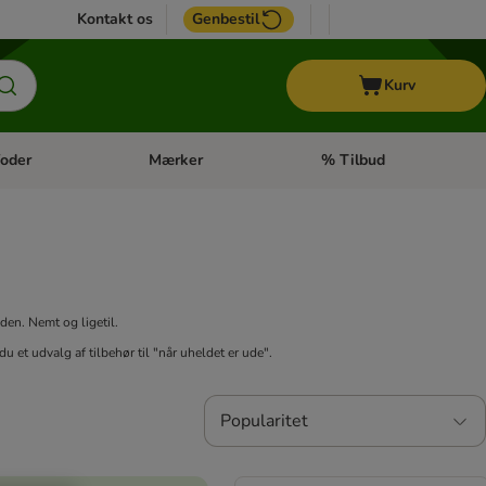
Kontakt os
Genbestil
Kurv
oder
Mærker
% Tilbud
tegori menu: Hest
Åben kategori menu: Diætfoder
Åben kategori menu: Mærk
den. Nemt og ligetil.
u et udvalg af tilbehør til "når uheldet er ude".
Popularitet