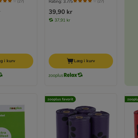
Rating: 3.7/5
(
27
)
(
27
)
39,90 kr
r
37,91 kr
g i kurv
Læg i kurv
zooplus favorit
zooplu