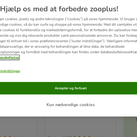
Hjælp os med at forbedre zooplus!
ger cookies, pixels og andre teknologier (“cookies”) på vores hjemmeside. Vi bruger 
dige cookies, så du kan surfe og shoppe på vores hjemmeside. Med dit samtykke vil
re cookies til funktionelle og markedsføringsformål, for at forbedre din oplevelse me
side og vise dig relevante produkter samt personaliserede annoncer. Du kan foreta
er til enhver tid i vores præferencecenter (“Juster indstillinger”). Yderligere inform
ataansvarlige, der er ansvarlig for behandlingen af ​​dine data, de behandlede
oplysninger og formålet med behandlingen kan findes under databeskyttelseserklæ
eskyttelse
indstillinger
4 varianter
Akt
Accepter og fortsæt
oser
Sorte hundeposer
oser
20 ruller á 20 poser
Kun nødvendige cookies