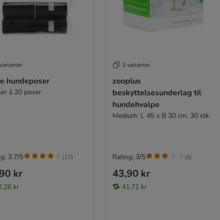
varianter
3 varianter
te hundeposer
zooplus
ler á 20 poser
beskyttelsesunderlag til
hundehvalpe
Medium: L 45 x B 30 cm, 30 stk.
g: 3.7/5
Rating: 3/5
(
27
)
(
8
)
90 kr
43,90 kr
2,26 kr
41,71 kr