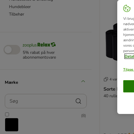
Hundebleer
Tilbehør
Vi bru
nødven
aktive
hjemme
ændring
vores d
person
5% rabat på hver
Datab
abonnementsvare
Tilpas 
4 varianter
Mærke
Sorte hundep
40 ruller á 20 p
Søg
(
8
)