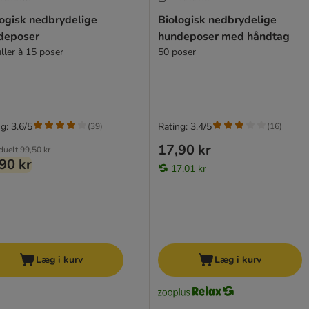
logisk nedbrydelige
Biologisk nedbrydelige
deposer
hundeposer med håndtag
ller à 15 poser
50 poser
g: 3.6/5
Rating: 3.4/5
(
39
)
(
16
)
17,90 kr
iduelt
99,50 kr
90 kr
17,01 kr
Læg i kurv
Læg i kurv