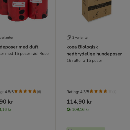
varianter
2 varianter
deposer med duft
kooa Biologisk
ller med 15 poser rød, Rose
nedbrydelige hundeposer
15 ruller à 15 poser
g: 4.8/5
Rating: 4.3/5
(
6
)
(
4
)
90 kr
114,90 kr
4,16 kr
109,16 kr