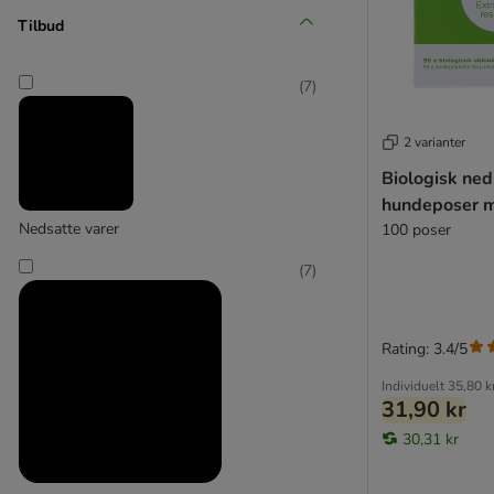
(
1
)
Tilbud
(
7
)
Hafenbande
2 varianter
Biologisk ned
(
31
)
hundeposer 
Nedsatte varer
100 poser
kooa
(
7
)
Rating: 3.4/5
Individuelt
35,80 k
31,90 kr
30,31 kr