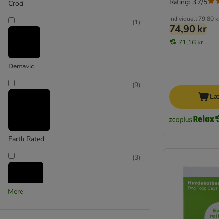
Rating: 3.7/5
Croci
Individuelt
79,80 k
(
1
)
74,90 kr
71,16 kr
Demavic
(
9
)
Læ
Earth Rated
(
3
)
Mere
Flamingo