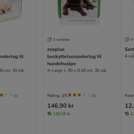
3 varianter
4 
zooplus
Sor
nderlag til
beskyttelsesunderlag til
4 rul
hundehvalpe
45 cm, 30 stk.
X-Large: L 90 x B 60 cm, 30 stk.
Rating: 3/5
Ratin
(
8
)
(
8
)
146,90 kr
12,
139,56 kr
1