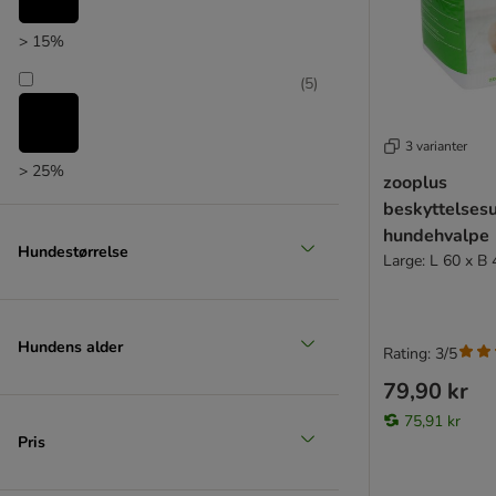
> 15%
(
5
)
3 varianter
> 25%
zooplus
beskyttelsesu
(
2
)
hundehvalpe
Hundestørrelse
Large: L 60 x B 
> 35%
Hundens alder
Rating: 3/5
79,90 kr
75,91 kr
Pris