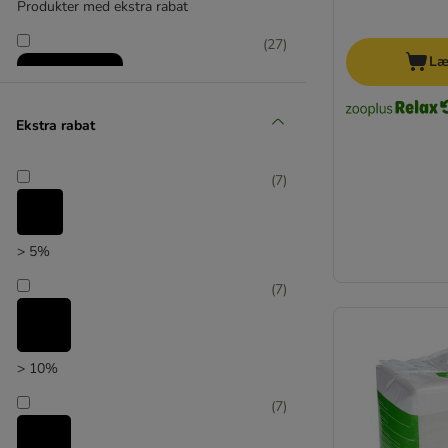
Produkter med ekstra rabat
(
27
)
Læ
Ekstra rabat
zooplus favorit
(
7
)
> 5%
(
7
)
> 10%
(
7
)