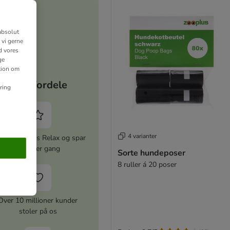
absolut
 vi gerne
d vores
ge
ation om
Dine fordele
ring
4 varianter
iver zooplus Relax og spar
5% hver gang
Sorte hundeposer
8 ruller á 20 poser
Over 10 millioner kunder
stoler på os