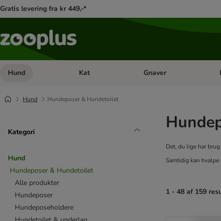
Gratis levering fra kr 449,-*
Hund
Kat
Gnaver
Åben kategori menu: Hund
Åben kategori menu: Kat
Åb
Hund
Hundeposer & Hundetoilet
Hundep
Kategori
Det, du lige har brug
Hund
Samtidig kan hvalpe d
Hundeposer & Hundetoilet
Alle produkter
1 - 48 af 159 res
Hundeposer
Hundeposeholdere
product items ha
Hundetoilet & underlag