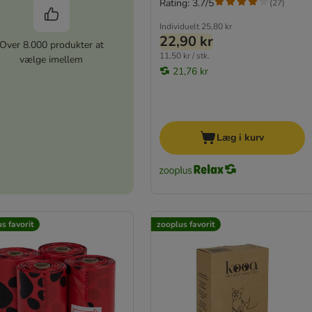
Rating: 3.7/5
(
27
)
Individuelt
25,80 kr
22,90 kr
Over 8.000 produkter at
11,50 kr / stk.
vælge imellem
21,76 kr
Læg i kurv
s favorit
zooplus favorit