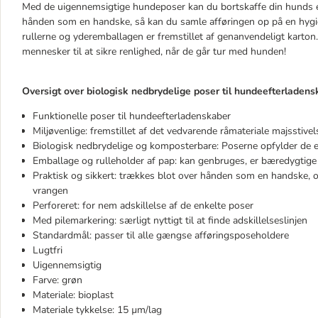
Med de uigennemsigtige hundeposer kan du bortskaffe din hunds e
hånden som en handske, så kan du samle afføringen op på en hygi
rullerne og yderemballagen er fremstillet af genanvendeligt karto
mennesker til at sikre renlighed, når de går tur med hunden!
Oversigt over biologisk nedbrydelige poser til hundeefterladens
Funktionelle poser til hundeefterladenskaber
Miljøvenlige: fremstillet af det vedvarende råmateriale majsstivel
Biologisk nedbrydelige og komposterbare: Poserne opfylder de
Emballage og rulleholder af pap: kan genbruges, er bæredygtige
Praktisk og sikkert: trækkes blot over hånden som en handske, 
vrangen
Perforeret: for nem adskillelse af de enkelte poser
Med pilemarkering: særligt nyttigt til at finde adskillelseslinjen
Standardmål: passer til alle gængse afføringsposeholdere
Lugtfri
Uigennemsigtig
Farve: grøn
Materiale: bioplast
Materiale tykkelse: 15 µm/lag