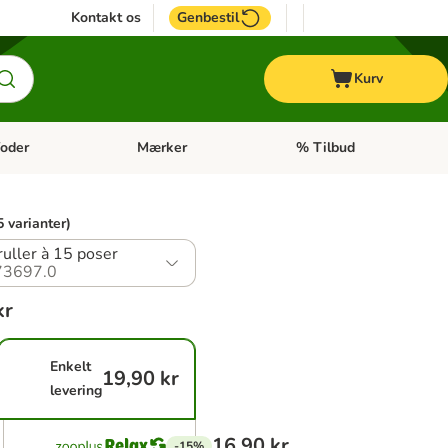
Kontakt os
Genbestil
Kurv
oder
Mærker
% Tilbud
tegori menu: Hest
Åben kategori menu: Diætfoder
Åben kategori menu: Mærk
5 varianter)
ruller à 15 poser
73697.0
kr
Enkelt
19,90 kr
levering
16,90 kr
-15%