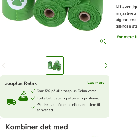
Miljøvenlig
majsstivels
uigennemsig
gængse sta
for mere 
zooplus Relax
Læs mere
Spar 5% på alle zooplus Relax varer
Fleksibel justering af leveringsinterval
Ændre, sæt på pause eller annullere til
enhver tid
Kombiner det med