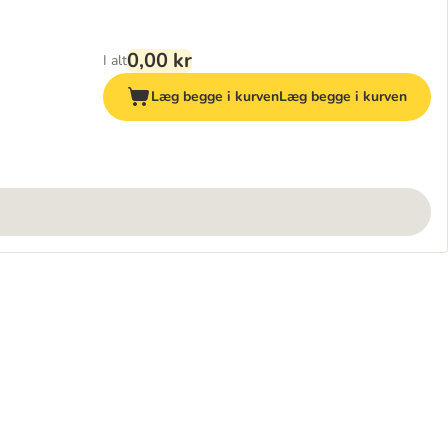
0,00 kr
I alt
Læg begge i kurven
Læg begge i kurven