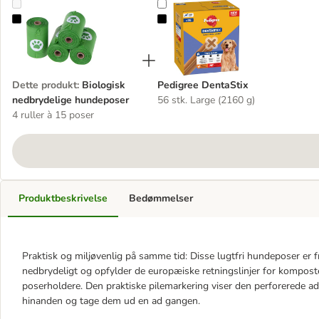
Biologisk nedbrydelige hundeposer
Pedigree DentaStix
Dette produkt
:
Biologisk
Pedigree DentaStix
nedbrydelige hundeposer
56 stk. Large (2160 g)
4 ruller à 15 poser
Produktbeskrivelse
Bedømmelser
Praktisk og miljøvenlig på samme tid: Disse lugtfri hundeposer er f
nedbrydeligt og opfylder de europæiske retningslinjer for kompost
poserholdere. Den praktiske pilemarkering viser den perforerede ads
hinanden og tage dem ud en ad gangen.