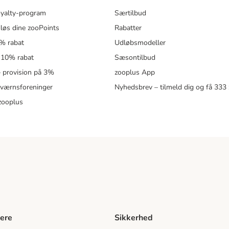
oyalty-program
Særtilbud
løs dine zooPoints
Rabatter
5% rabat
Udløbsmodeller
 10% rabat
Sæsontilbud
 – provision på 3%
zooplus App
eværnsforeninger
Nyhedsbrev – tilmeld dig og få 333
zooplus
ere
Sikkerhed