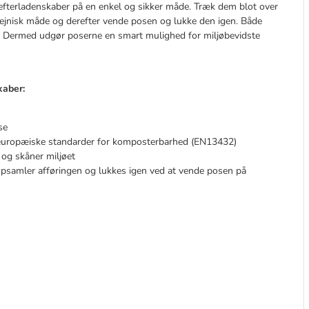
fterladenskaber på en enkel og sikker måde. Træk dem blot over
ejnisk måde og derefter vende posen og lukke den igen. Både
n. Dermed udgør poserne en smart mulighed for miljøbevidste
kaber:
se
 europæiske standarder for komposterbarhed (EN13432)
 og skåner miljøet
opsamler afføringen og lukkes igen ved at vende posen på