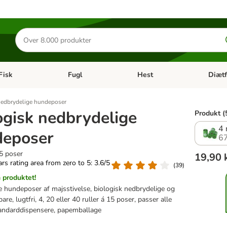
Søg
efter
produkter
Fisk
Fugl
Hest
Diætf
en kategori menu: Gnaver
Åben kategori menu: Fisk
Åben kategori menu: Fugl
Åben ka
nedbrydelige hundeposer
ogisk nedbrydelige
Produkt (
4 
deposer
6
15 poser
19,90 
tars rating area from zero to 5: 3.6/5
(
39
)
produktet!
e hundeposer af majsstivelse, biologisk nedbrydelige og
re, lugtfri, 4, 20 eller 40 ruller á 15 poser, passer alle
ndarddispensere, papemballage