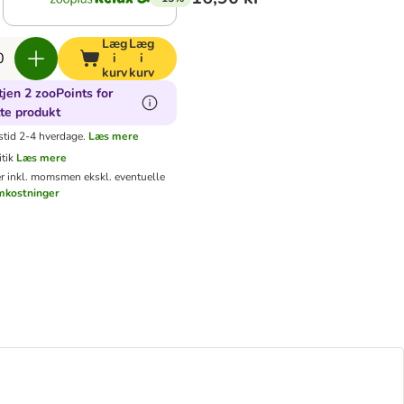
Læg
Læg
i
i
kurv
kurv
jen 2 zooPoints for
te produkt
stid 2-4 hverdage.
Læs mere
tik
Læs mere
er inkl. moms
men ekskl. eventuelle
mkostninger