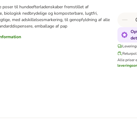
e poser til hundeefterladenskaber fremstillet af
e, biologisk nedbrydelige og komposterbare, lugtfri,
tige, med adskillelsesmarkering, til genopfyldning af alle
ndarddispensere, emballage af pap
Opt
information
det
Levering
Returpoli
Alle priser 
leveringso