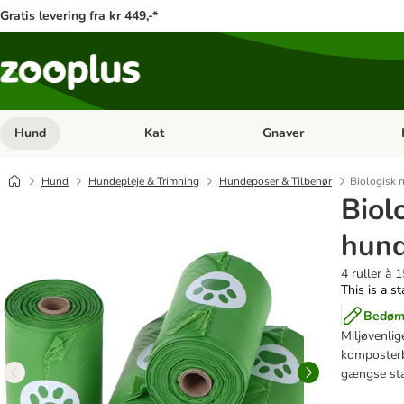
Gratis levering fra kr 449,-*
Hund
Kat
Gnaver
Åben kategori menu: Hund
Åben kategori menu: Kat
Åb
Hund
Hundepleje & Trimning
Hundeposer & Tilbehør
Biologisk 
Biol
hun
4 ruller à 
This is a s
Bedøm 
Miljøvenlig
komposterba
gængse sta