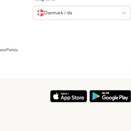
Danmark / da
 zooPoints