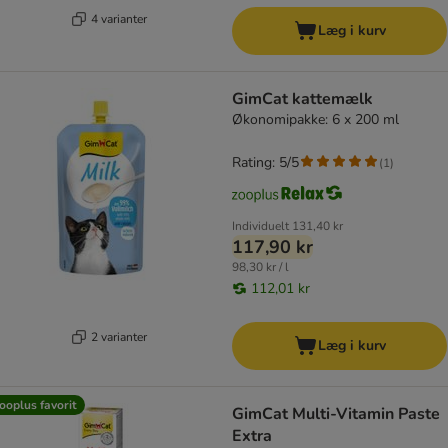
4 varianter
Læg i kurv
GimCat kattemælk
Økonomipakke: 6 x 200 ml
Rating: 5/5
(
1
)
Individuelt
131,40 kr
117,90 kr
98,30 kr / l
112,01 kr
2 varianter
Læg i kurv
ooplus favorit
GimCat Multi-Vitamin Paste
Extra