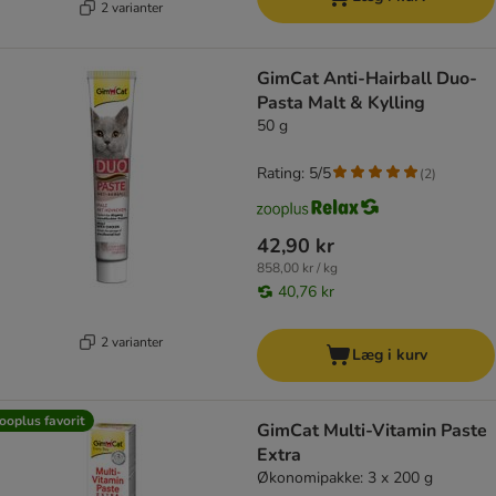
2 varianter
GimCat Anti-Hairball Duo-
Pasta Malt & Kylling
50 g
Rating: 5/5
(
2
)
42,90 kr
858,00 kr / kg
40,76 kr
2 varianter
Læg i kurv
ooplus favorit
GimCat Multi-Vitamin Paste
Extra
Økonomipakke: 3 x 200 g