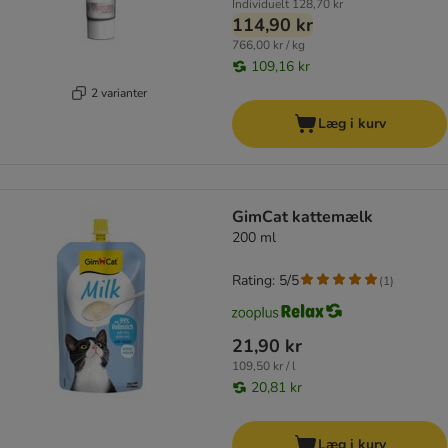
Individuelt
128,70 kr
114,90 kr
766,00 kr / kg
109,16 kr
2 varianter
Læg i kurv
GimCat kattemælk
200 ml
Rating: 5/5
(
1
)
21,90 kr
109,50 kr / l
20,81 kr
Læg i kurv