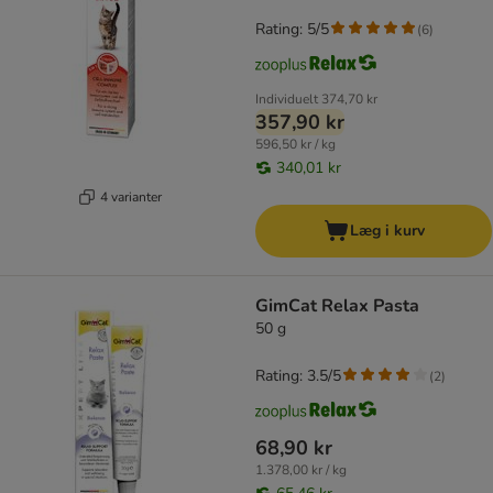
Rating: 5/5
(
6
)
Individuelt
374,70 kr
357,90 kr
596,50 kr / kg
340,01 kr
4 varianter
Læg i kurv
GimCat Relax Pasta
50 g
Rating: 3.5/5
(
2
)
68,90 kr
1.378,00 kr / kg