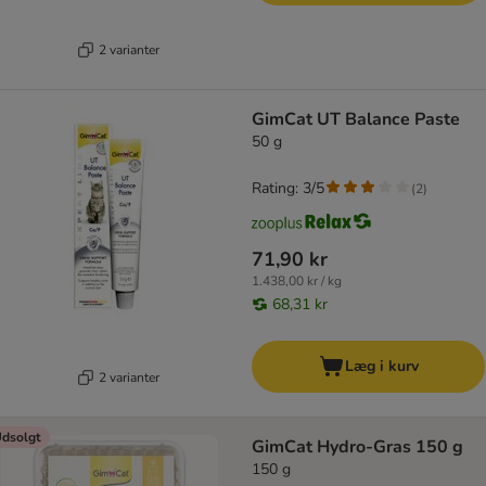
2 varianter
GimCat UT Balance Paste
50 g
Rating: 3/5
(
2
)
71,90 kr
1.438,00 kr / kg
68,31 kr
Læg i kurv
2 varianter
dsolgt
GimCat Hydro-Gras 150 g
150 g