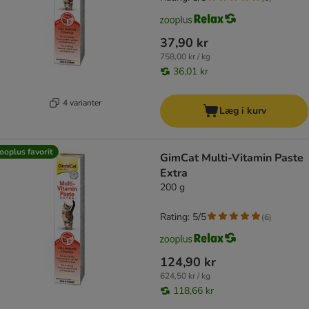
37,90 kr
758,00 kr / kg
36,01 kr
4 varianter
Læg i kurv
ooplus favorit
GimCat Multi-Vitamin Paste
Extra
200 g
Rating: 5/5
(
6
)
124,90 kr
624,50 kr / kg
118,66 kr