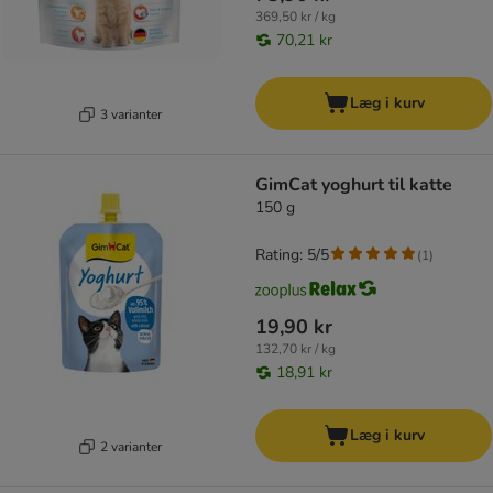
369,50 kr / kg
70,21 kr
Læg i kurv
3 varianter
GimCat yoghurt til katte
150 g
Rating: 5/5
(
1
)
19,90 kr
132,70 kr / kg
18,91 kr
Læg i kurv
2 varianter