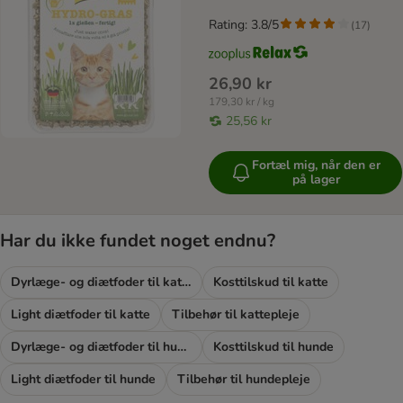
Rating: 3.8/5
(
17
)
26,90 kr
179,30 kr / kg
25,56 kr
Fortæl mig, når den er
på lager
Har du ikke fundet noget endnu?
Dyrlæge- og diætfoder til katte
Kosttilskud til katte
Light diætfoder til katte
Tilbehør til kattepleje
Dyrlæge- og diætfoder til hunde
Kosttilskud til hunde
Light diætfoder til hunde
Tilbehør til hundepleje