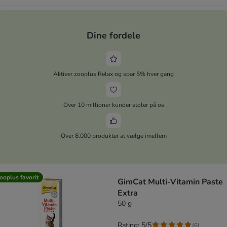
Dine fordele
Aktiver zooplus Relax og spar 5% hver gang
Over 10 millioner kunder stoler på os
Over 8.000 produkter at vælge imellem
ooplus favorit
GimCat Multi-Vitamin Paste
Extra
50 g
Rating: 5/5
(
6
)