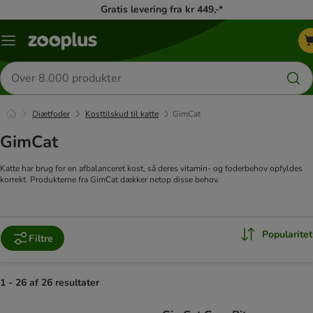
Gratis levering fra kr 449,-*
Menu
kategori
Søg
efter
produkter
Diætfoder
Kosttilskud til katte
GimCat
GimCat
Katte har brug for en afbalanceret kost, så deres vitamin- og foderbehov opfyldes
korrekt. Produkterne fra GimCat dækker netop disse behov.
Popularitet
Filtre
1 - 26 af 26 resultater
product items have been changed