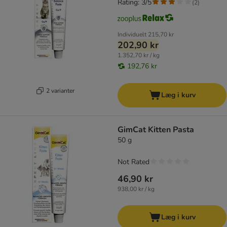
Rating: 3/5
(
2
)
Individuelt
215,70 kr
202,90 kr
1.352,70 kr / kg
192,76 kr
2 varianter
Læg i kurv
GimCat Kitten Pasta
50 g
Not Rated
46,90 kr
938,00 kr / kg
Læg i kurv