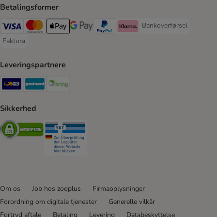
Betalingsformer
Bankoverførsel
Bankoverførsel Payment
VISA Payment Method
Mastercard Payment Method
Apply pay Payment Method
Google Pay Payment Method
paypal Payment Method
Klarna Payment Method
Faktura
Faktura Payment Method
Leveringspartnere
GLS Shipping Method
Postnord Shipping Method
Bring Shipping Method
Sikkerhed
Security
Security
Om os
Job hos zooplus
Firmaoplysninger
Forordning om digitale tjenester
Generelle vilkår
Fortryd aftale
Betaling
Levering
Databeskyttelse