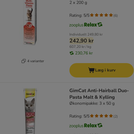
2 x 200 g
Rating: 5/5
(
6
)
Individuelt
249,80 kr
242,90 kr
607,20 kr / kg
230,76 kr
4 varianter
Læg i kurv
GimCat Anti-Hairball Duo-
Pasta Malt & Kylling
Økonomipakke: 3 x 50 g
Rating: 5/5
(
2
)