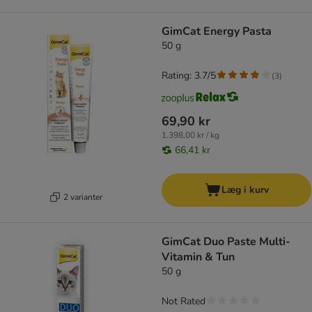
GimCat Energy Pasta
50 g
Rating: 3.7/5
(
3
)
69,90 kr
1.398,00 kr / kg
66,41 kr
Læg i kurv
2 varianter
GimCat Duo Paste Multi-
Vitamin & Tun
50 g
Not Rated