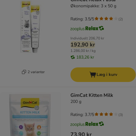
Økonomipakke: 3 x 50 g
Rating: 3.5/5
(
2
)
Individuelt
206,70 kr
192,90 kr
1.286,00 kr / kg
183,26 kr
2 varianter
Læg i kurv
GimCat Kitten Milk
200 g
Rating: 3.7/5
(
3
)
73,90 kr