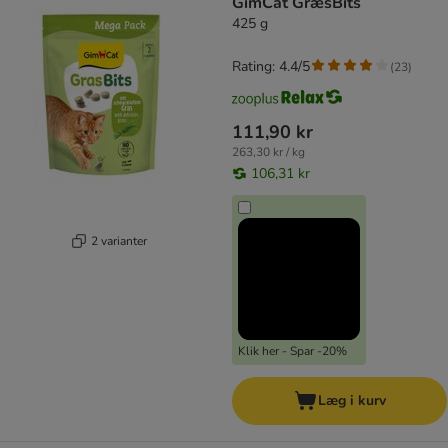
GimCat GræsBits
425 g
Rating: 4.4/5
(
23
)
111,90 kr
263,30 kr / kg
106,31 kr
2 varianter
Klik her - Spar -20%
Læg i kurv