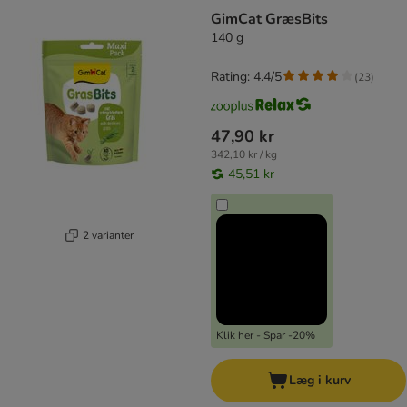
GimCat GræsBits
140 g
Rating: 4.4/5
(
23
)
47,90 kr
342,10 kr / kg
45,51 kr
2 varianter
Klik her - Spar -20%
Læg i kurv