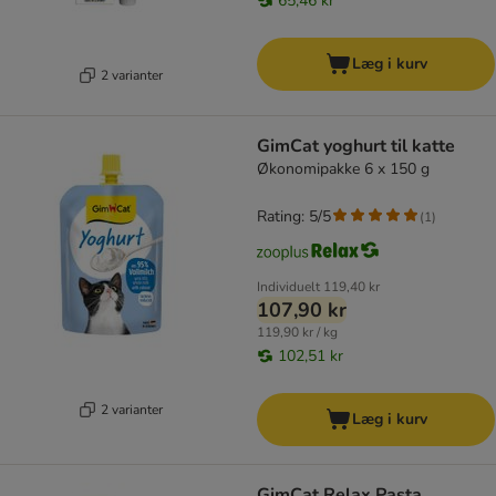
65,46 kr
Læg i kurv
2 varianter
GimCat yoghurt til katte
Økonomipakke 6 x 150 g
Rating: 5/5
(
1
)
Individuelt
119,40 kr
107,90 kr
119,90 kr / kg
102,51 kr
2 varianter
Læg i kurv
GimCat Relax Pasta