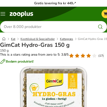
Gratis levering fra kr 449,-*
Menu
kategori
Søg
efter
produkter
Kat
Kosttilskud & Specialfoder
Kattegræs
GimCat Hydro-Gras 15
GimCat Hydro-Gras 150 g
150 g
This is a stars rating area from zero to 5: 3.8/5
(
17
)
Bedøm produktet!