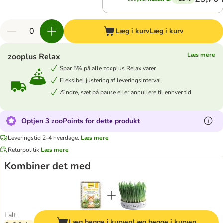
Læg i kurv
Læg i kurv
Læs mere
zooplus Relax
Spar 5% på alle zooplus Relax varer
Fleksibel justering af leveringsinterval
Ændre, sæt på pause eller annullere til enhver tid
Optjen 3 zooPoints for dette produkt
Leveringstid 2-4 hverdage.
Læs mere
Returpolitik
Læs mere
Kombiner det med
I alt
Læg begge i kurven
Læg begge i kurven