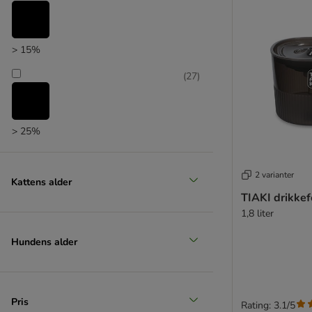
> 15%
(
27
)
> 25%
(
13
)
2 varianter
Kattens alder
TIAKI drikke
> 35%
1,8 liter
(
10
)
Hundens alder
> 50%
Pris
Rating: 3.1/5