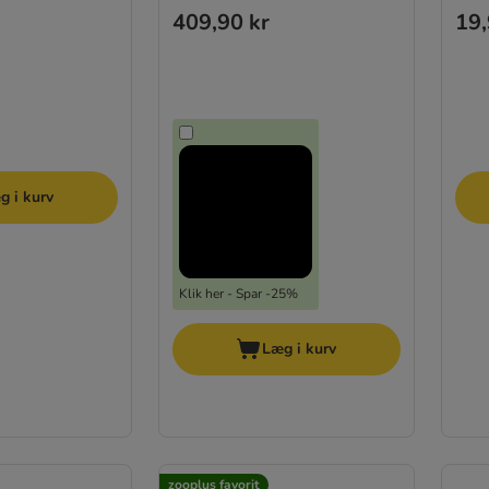
409,90 kr
19,
g i kurv
Klik her - Spar -25%
Læg i kurv
zooplus favorit