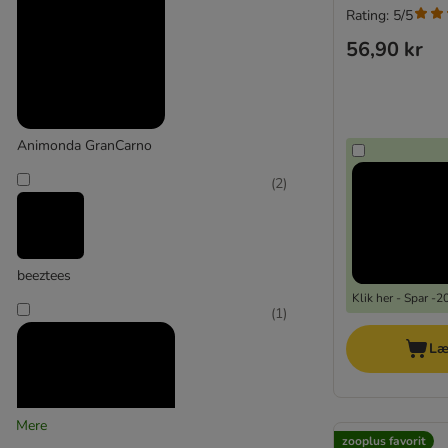
Rating: 5/5
56,90 kr
Animonda GranCarno
(
2
)
beeztees
Klik her - Spar -
(
1
)
Læ
Mere
zooplus favorit