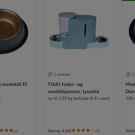
2 varianter
3 
g madskål El
TIAKI foder- og
Mod
vanddispenser, lyseblå
Dor
m
op til 2,65 kg tørfoder & 6 l vand
200 
Rating: 4.4/5
Ratin
(
2
)
(
7
)