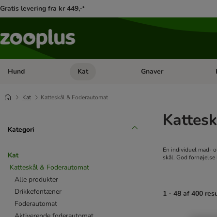
Gratis levering fra kr 449,-*
Hund
Kat
Gnaver
Åben kategori menu: Hund
Åben kategori menu: Kat
Åb
Kat
Katteskål & Foderautomat
Kattes
Kategori
En individuel mad- og
Kat
skål. God fornøjelse 
Katteskål & Foderautomat
Alle produkter
Drikkefontæner
1 - 48 af 400 res
Foderautomat
Aktiverende foderautomat
product items ha