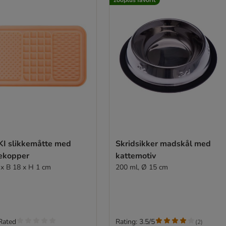
KI slikkemåtte med
Skridsikker madskål med
ekopper
kattemotiv
 x B 18 x H 1 cm
200 ml, Ø 15 cm
Rated
Rating: 3.5/5
(
2
)