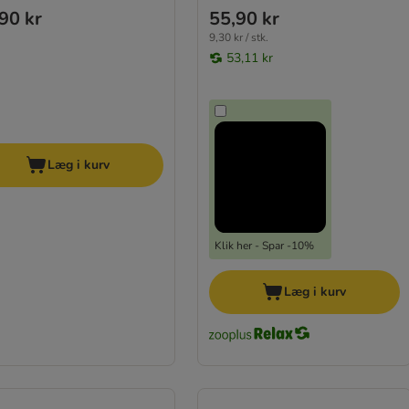
90 kr
55,90 kr
9,30 kr / stk.
53,11 kr
Læg i kurv
Klik her - Spar -10%
Læg i kurv