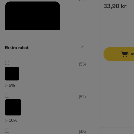
33,90 kr
Ekstra rabat
Læ
Produkter med ekstra rabat
(
55
)
(
27
)
> 5%
(
52
)
zooplus favorit
> 10%
(
48
)