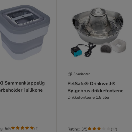
3 varianter
KI Sammenklappelig
PetSafe® Drinkwell®
rbeholder i silikone
Bølgebrus drikkefontæne
Drikkefontæne 1,8 liter
g: 5/5
(
4
)
Rating: 3/5
(
12
)