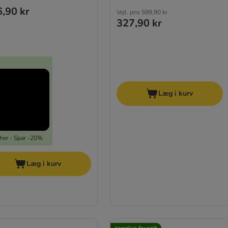
,90 kr
Vejl. pris
599,90 kr
327,90 kr
Læg i kurv
 her - Spar -20%
Læg i kurv
zooplus favorit