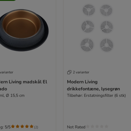
varianter
2 varianter
ern Living madskål El
Modern Living
ado
drikkefontæne, lysegrøn
ml, Ø 15,5 cm
Tilbehør: Erstatningsfilter (6 stk)
g: 5/5
Not Rated
(
2
)