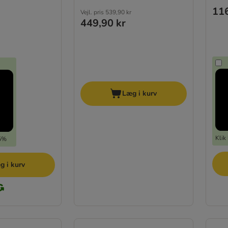
116
Vejl. pris
539,90 kr
449,90 kr
Læg i kurv
Klik
15%
g i kurv