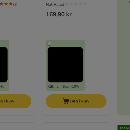
Not Rated
(
2
)
169,90 kr
20%
Klik her - Spar -10%
g i kurv
Læg i kurv
zooplu