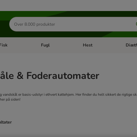
Søg
efter
produkter
Fisk
Fugl
Hest
Diætf
en kategori menu: Gnaver
Åben kategori menu: Fisk
Åben kategori menu: Fugl
Åben ka
kåle & Foderautomater
 vandskål er basis-udstyr i ethvert kattehjem. Her finder du helt sikkert de rigtige skå
her på siden!
ultater
ve been changed