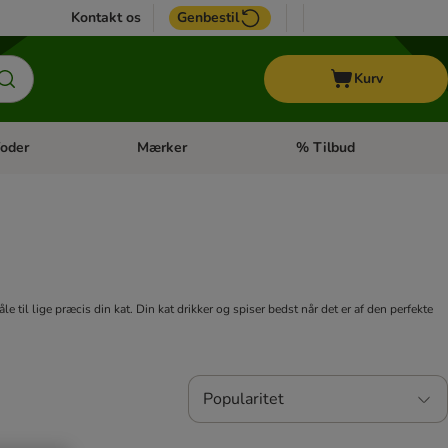
Kontakt os
Genbestil
Kurv
oder
Mærker
% Tilbud
tegori menu: Hest
Åben kategori menu: Diætfoder
Åben kategori menu: Mærk
le til lige præcis din kat. Din kat drikker og spiser bedst når det er af den perfekte
Popularitet