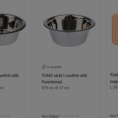
3 varianter
TIA
stfrit stål
TIAKI skål i rustfrit stål
sug
Functional
L 29
cm
875 ml, Ø 17 cm
Not 
Not Rated