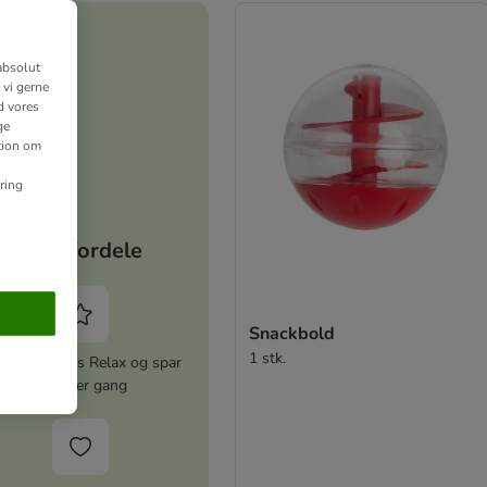
absolut
 vi gerne
d vores
ge
ation om
ring
Dine fordele
Snackbold
1 stk.
iver zooplus Relax og spar
5% hver gang