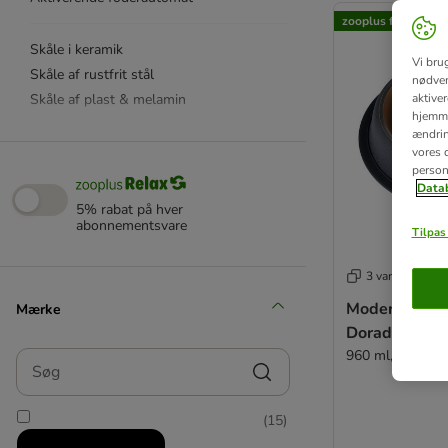
zooplus favorit
Skåle i keramik
Vi bru
Skåle af rustfrit stål
nødven
Skåle af plast & melamin
aktive
hjemme
ændring
Foderbeholder & skeer
vores d
person
Dækkeserviet
Datab
Drinkwell
5% rabat på hver
abonnementsvare
SureFeed
Tilpas 
Catit
Trixie
3 varianter
Modern Livin
Mærke
Dorado
960 ml, Ø 26 c
Søg
(
15
)