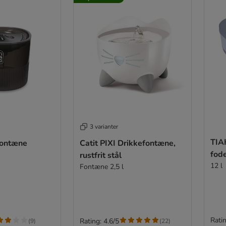
3 varianter
TIA
fontæne
Catit PIXI Drikkefontæne,
fode
rustfrit stål
12 l
Fontæne 2,5 l
Ratin
Rating: 4.6/5
(
9
)
(
22
)