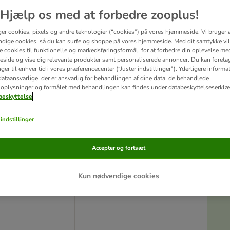
Hjælp os med at forbedre zooplus!
ger cookies, pixels og andre teknologier (“cookies”) på vores hjemmeside. Vi bruger 
dige cookies, så du kan surfe og shoppe på vores hjemmeside. Med dit samtykke vil
re cookies til funktionelle og markedsføringsformål, for at forbedre din oplevelse me
side og vise dig relevante produkter samt personaliserede annoncer. Du kan foreta
er til enhver tid i vores præferencecenter (“Juster indstillinger”). Yderligere inform
ataansvarlige, der er ansvarlig for behandlingen af ​​dine data, de behandlede
oplysninger og formålet med behandlingen kan findes under databeskyttelseserklæ
eskyttelse
indstillinger
2 varianter
Accepter og fortsæt
g madskål El
Modern Living
drikkefontæne, lysegrøn
Akt
Kun nødvendige cookies
m
2,5 liter