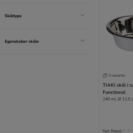
Skåltype
Egenskaber skåle
3 varianter
TIAKI skål i ru
Functional
240 ml, Ø 11,5 
Not Rated