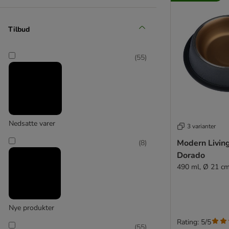
Canadian Cat Company
Tilbud
(
3
)
(
55
)
Cat Mate
(
19
)
Nedsatte varer
3 varianter
Modern Livin
(
8
)
Catit
Dorado
(
2
)
490 ml, Ø 21 c
Nye produkter
Closer Pets
Rating: 5/5
(
55
)